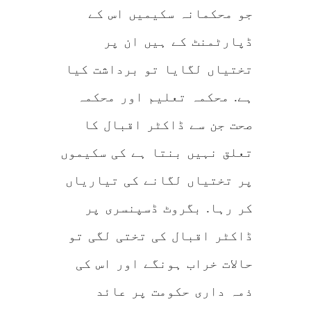
جو محکمانہ سکیمیں اس کے
ڈپارٹمنٹ کے ہیں ان پر
تختیاں لگایا تو برداشت کیا
ہے. محکمہ تعلیم اور محکمہ
صحت جن سے ڈاکٹر اقبال کا
تعلق نہیں بنتا ہے کی سکیموں
پر تختیاں لگانے کی تیار
یاں
کر رہا. بگروٹ ڈسپنسری پر
ڈاکٹر اقبال کی تختی لگی تو
حالات خراب ہونگے اور اس کی
ذمہ داری حکومت پر عائد