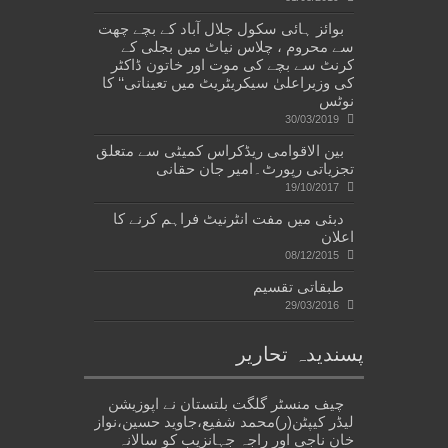
بوائز ہائی سکول جلال آباد کے بچے چھت
سے محروم ، چلاس نیاٹ میں بجلی کے
کرنٹ سے بچے کی موت اور خاتون ڈاکٹر
کی وزیراعلیٰ سیکریٹریٹ میں تعیناتی‘‘ کا
نوٹس
30/03/2019
بین الاقوامی ریڈکراس کمیٹی سے متعلق
تجزیاتی رپورٹ۔امیر جان حقانی
19/10/2017
دبئی میں مفت انٹرنیٹ فراہم کرنے کا
اعلان
08/12/2015
طبقاتی تقسیم
29/03/2016
پسندیدہ تحاریر
چیف منسٹر گلگت بلتستان نے اپوزیشن
لیڈر کیپٹن(ر)محمد شفیع،جاوید حسین،نواز
خان ناجی اور راجہ جہانزیب کو سالانہ