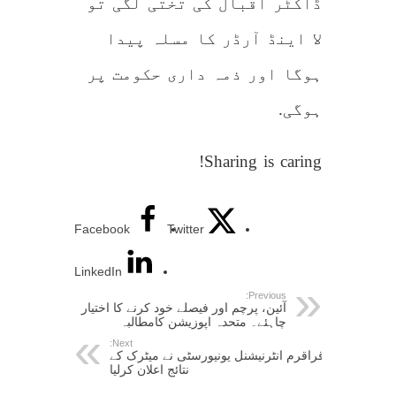
ڈاکٹر اقبال کی تختی لگی تو
لا اینڈ آرڈر کا مسلہ پیدا
ہوگا اور ذمہ داری حکومت پر
ہوگی.
Sharing is caring!
Facebook
Twitter
LinkedIn
Previous:
آئین، پرچم اور فیصلے خود کرنے کا اختیار
چاہئے۔ متحدہ اپوزیشن کامطالبہ
Next:
قراقرم انٹرنیشنل یونیورسٹی نے میٹرک کے
نتائج اعلان کرلیا