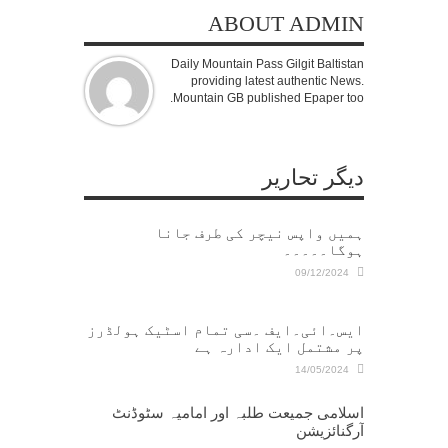
ABOUT ADMIN
Daily Mountain Pass Gilgit Baltistan
providing latest authentic News.
Mountain GB published Epaper too.
دیگر تحاریر
ہمیں واپس نیچر کی طرف جانا
ہوگا۔۔۔۔۔
09/12/2024
ایس۔ائی۔ایف ۔سی تمام اسٹیک ہولڈرز
پر مشتمل ایک ادارہ ہے
14/05/2024
اسلامی جمیعت طلبہ اور امامیہ سٹوڈنٹ
آرگنائزیشن