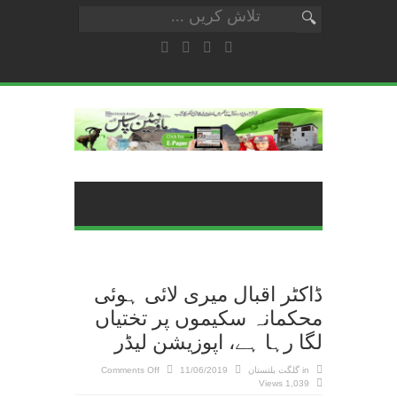
ڈاکٹر اقبال میری لائی ہوئی
محکمانہ سکیموں پر تختیاں
لگا رہا ہے، اپوزیشن لیڈر
on
in
گلگت بلتستان
11/06/2019
Comments Off
ڈاکٹر
1,039 Views
اقبال