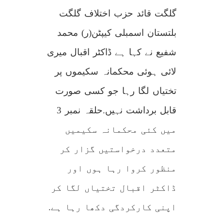
میری
لائی
گلگت قائد حزب اختلاف گلگت
ہوئی
محکمانہ
سکیموں
پر
بلتستان اسمبلی کیپٹن(ر) محمد
تختیاں
لگا
رہا
ہے،
شفیع نے کہا ہے ڈاکٹر اقبال میری
اپوزیشن
لیڈر
لائی ہوئی محکمانہ سکیموں پر
تختیاں لگا رہا جو کسی صورت
قابل برداشت نہیں.حلقہ نمبر 3
میں کئی محکمانہ سکیمیں
متعدد درخواستیں گزار کر
منظور کروا رہا ہوں اور
ڈاکٹر اقبال تختیاں لگا کر
اپنی کارکردگی دکھا رہا ہے.