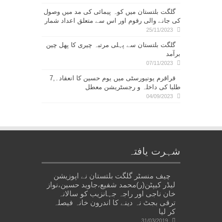
گلگت بلتستان میں کوہ پیمائی کی مد میں وصول
کی جانے والی رقوم اور اس سے متعلق اعداد شمار
25/11/2023
گلگت بلتستان سے پہلی مرتبہ چیری کا پھل چین
برآمد
07/11/2023
قراقرم یونیورسٹی میں یوم حسین کا انعقاد۔,7
طلبا کی داخلہ و رجسٹریشن معطل
04/09/2023
شہرت یافتہ
چیف منسٹر گلگت بلتستان نے اپوزیشن
لیڈر کیپٹن(ر)محمد شفیع،جاوید حسین،نواز
خان ناجی اور راجہ جہانزیب کو سالانہ
ترقی بجٹ نہ دینے کا اندرون خانہ فیصلہ
کر لیا
31/03/2019