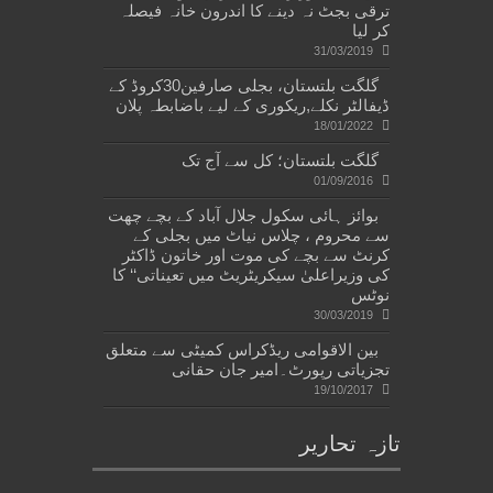
ترقی بجٹ نہ دینے کا اندرون خانہ فیصلہ
کر لیا
31/03/2019
گلگت بلتستان، بجلی صارفین30کروڈ کے
ڈیفالٹر نکلے,ریکوری کے لیے باضابطہ پلان
18/01/2022
گلگت بلتستان؛ کل سے آج تک
01/09/2016
بوائز ہائی سکول جلال آباد کے بچے چھت
سے محروم ، چلاس نیاٹ میں بجلی کے
کرنٹ سے بچے کی موت اور خاتون ڈاکٹر
کی وزیراعلیٰ سیکریٹریٹ میں تعیناتی‘‘ کا
نوٹس
30/03/2019
بین الاقوامی ریڈکراس کمیٹی سے متعلق
تجزیاتی رپورٹ۔امیر جان حقانی
19/10/2017
تازہ تحاریر