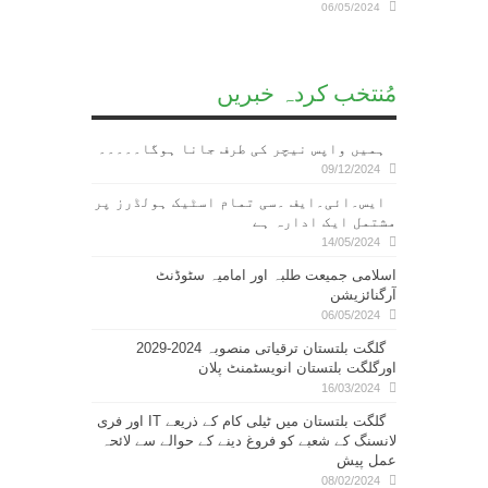
06/05/2024
مُنتخب کردہ خبریں
ہمیں واپس نیچر کی طرف جانا ہوگا۔۔۔۔۔
09/12/2024
ایس۔ائی۔ایف ۔سی تمام اسٹیک ہولڈرز پر
مشتمل ایک ادارہ ہے
14/05/2024
اسلامی جمیعت طلبہ اور امامیہ سٹوڈنٹ
آرگنائزیشن
06/05/2024
گلگت بلتستان ترقیاتی منصوبہ 2024-2029
اورگلگت بلتستان انویسٹمنٹ پلان
16/03/2024
گلگت بلتستان میں ٹیلی کام کے ذریعے IT اور فری
لانسنگ کے شعبے کو فروغ دینے کے حوالے سے لائحہ
عمل پیش
08/02/2024