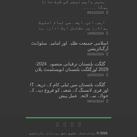
ہمیں واپس نیچر کی طرف جانا
ہوگا۔۔۔۔۔
09/12/2024
ایس۔ائی۔ایف ۔سی تمام اسٹیک
ہولڈرز پر مشتمل ایک ادارہ ہے
14/05/2024
اسلامی جمیعت طلبہ اور امامیہ سٹوڈنٹ
آرگنائزیشن
06/05/2024
گلگت بلتستان ترقیاتی منصوبہ 2024-
2029 اورگلگت بلتستان انویسٹمنٹ پلان
16/03/2024
گلگت بلتستان میں ٹیلی کام کے ذریعے IT
اور فری لانسنگ کے شعبے کو فروغ دینے کے
حوالے سے لائحہ عمل پیش
08/02/2024
.2016 © تمام جملہ حقوق بحق روزنامہ ماونٹین