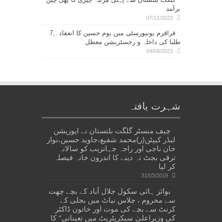
برآمد
07/11/2023
قراقرم یونیورسٹی میں یوم حسین کا انعقاد۔,7
طلبا کی داخلہ و رجسٹریشن معطل
04/09/2023
شہرت یافتہ
چیف منسٹر گلگت بلتستان نے اپوزیشن
لیڈر کیپٹن(ر)محمد شفیع،جاوید حسین،نواز
خان ناجی اور راجہ جہانزیب کو سالانہ
ترقی بجٹ نہ دینے کا اندرون خانہ فیصلہ
کر لیا
31/03/2019
بوائز ہائی سکول جلال آباد کے بچے چھت
سے محروم ، چلاس نیاٹ میں بجلی کے
کرنٹ سے بچے کی موت اور خاتون ڈاکٹر
کی وزیراعلیٰ سیکریٹریٹ میں تعیناتی‘‘ کا