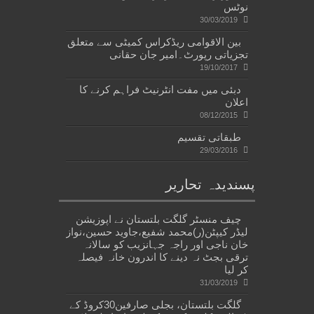
نوٹس
30/03/2019
بین الاقوامی ریڈکراس کمیٹی سے متعلق
تجزیاتی رپورٹ۔امیر جان حقانی
19/10/2017
دبئی میں مفت انٹرنیٹ فراہم کرنے کا
اعلان
08/12/2015
طبقاتی تقسیم
29/03/2016
پسندیدہ تحاریر
چیف منسٹر گلگت بلتستان نے اپوزیشن
لیڈر کیپٹن(ر)محمد شفیع،جاوید حسین،نواز
خان ناجی اور راجہ جہانزیب کو سالانہ
ترقی بجٹ نہ دینے کا اندرون خانہ فیصلہ
کر لیا
31/03/2019
گلگت بلتستان، بجلی صارفین30کروڈ کے