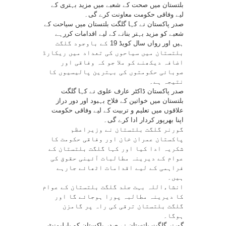
بلتستان میں صحت کے شعبے میں مزید بہتری کے
لیے وفاقی حکومت معاونت کرے گی۔
صدر پاکستان نے کہا گلگت بلتستان میں سیاحت کے
شعبے کو مزید بہتر بنانے کے لیے اقدامات کررہے
ہیں اور رواں سال کویڈ 19 کے باوجود گلگت
بلتستان میں سیاحوں کی تعداد میں ریکارڈ
اضافہ دیکھنے کو ملا جو کہ وفاقی اور
صوبائی حکومتوں کی بہترین پالیسیوں کا
نتیجہ ہے۔
صدر پاکستان ڈاکٹر عارف علوی نے کہا گلگت
بلتستان میں خواتین کے فلاح بہبود اور دور دراز
علاقوں میں تعلیم و تربیت کے لیے وفاقی حکومت
اپنا بھرپور کردار ادا کرے گی۔
گورنر گلگت بلتستان نے وزیراعظم
پاکستان عمران خان اور وفاقی حکومت کا
شکریہ ادا کیا اور کہا گلگت بلتستان کے
عوام کے دیرینہ مطالبات آئینی حقوق کی
فراہمی کے لیے اقدامات اٹھائے جارہے
ہیں۔
انشاءاللہ بہت جلد گلگت بلتستان کے عوام
کا دیرینہ مطالبہ پورا ہوجائے گا اور
گلگت بلتستان ترقی کی راہ پر گامزن
ہوگا۔
گورنر گلگت بلتستان نے صدر پاکستان کو پارلیمنٹ