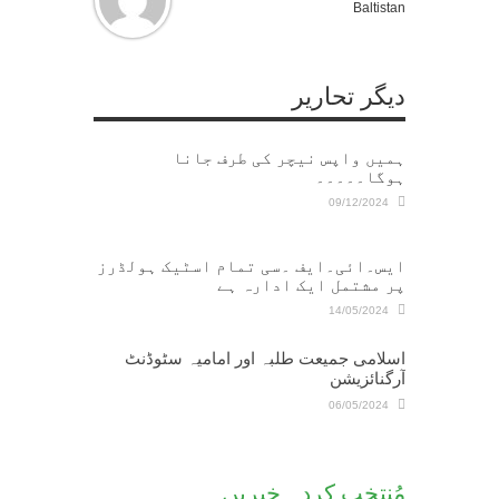
Baltistan
دیگر تحاریر
ہمیں واپس نیچر کی طرف جانا
ہوگا۔۔۔۔۔
09/12/2024
ایس۔ائی۔ایف ۔سی تمام اسٹیک ہولڈرز
پر مشتمل ایک ادارہ ہے
14/05/2024
اسلامی جمیعت طلبہ اور امامیہ سٹوڈنٹ
آرگنائزیشن
06/05/2024
مُنتخب کردہ خبریں