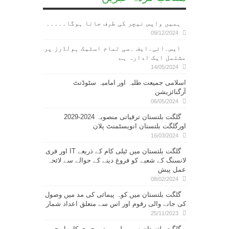
ہمیں واپس نیچر کی طرف جانا ہوگا۔۔۔۔۔
09/12/2024
ایس۔ائی۔ایف ۔سی تمام اسٹیک ہولڈرز پر
مشتمل ایک ادارہ ہے
14/05/2024
اسلامی جمیعت طلبہ اور امامیہ سٹوڈنٹ
آرگنائزیشن
06/05/2024
گلگت بلتستان ترقیاتی منصوبہ 2024-2029
اورگلگت بلتستان انویسٹمنٹ پلان
16/03/2024
گلگت بلتستان میں ٹیلی کام کے ذریعے IT اور فری
لانسنگ کے شعبے کو فروغ دینے کے حوالے سے لائحہ
عمل پیش
08/02/2024
گلگت بلتستان میں کوہ پیمائی کی مد میں وصول
کی جانے والی رقوم اور اس سے متعلق اعداد شمار
25/11/2023
گلگت بلتستان سے پہلی مرتبہ چیری کا پھل چین