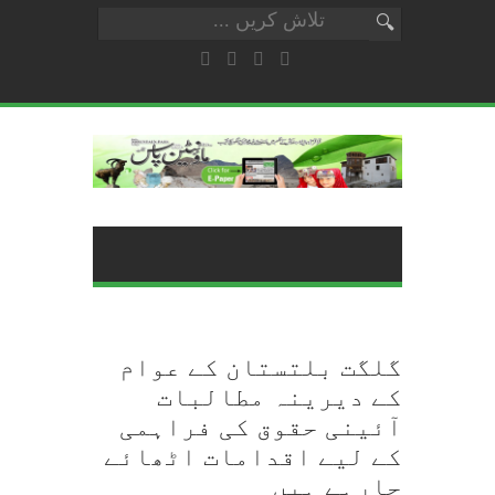
گلگت بلتستان کے عوام
کے دیرینہ مطالبات
آئینی حقوق کی فراہمی
کے لیے اقدامات اٹھائے
جارہے ہیں