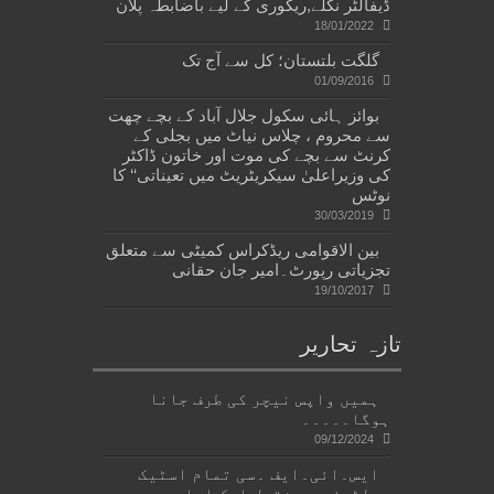
ڈیفالٹر نکلے,ریکوری کے لیے باضابطہ پلان
18/01/2022
گلگت بلتستان؛ کل سے آج تک
01/09/2016
بوائز ہائی سکول جلال آباد کے بچے چھت
سے محروم ، چلاس نیاٹ میں بجلی کے
کرنٹ سے بچے کی موت اور خاتون ڈاکٹر
کی وزیراعلیٰ سیکریٹریٹ میں تعیناتی‘‘ کا
نوٹس
30/03/2019
بین الاقوامی ریڈکراس کمیٹی سے متعلق
تجزیاتی رپورٹ۔امیر جان حقانی
19/10/2017
تازہ تحاریر
ہمیں واپس نیچر کی طرف جانا
ہوگا۔۔۔۔۔
09/12/2024
ایس۔ائی۔ایف ۔سی تمام اسٹیک
ہولڈرز پر مشتمل ایک ادارہ ہے