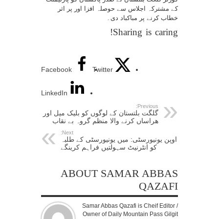
کے مشترکہ اجلاس سے حوصلہ افزا اور پر اثر
خطاب کرنے پر مباکباد دی۔
Sharing is caring!
Facebook
Twitter
LinkedIn
Previous:
گلگت بلتستان کے لوگوں کو بلیک میل اور
ھراساں کرنے والا منظم گروہ بے نقاب
Next:
اوپن یونیورسٹی: میں یونیورسٹی کے طلبہ
کو انٹرنیٹ سہولتیں فراہم کرینگے
ABOUT SAMAR ABBAS
QAZAFI
Samar Abbas Qazafi is Cheif Editor /
Owner of Daily Mountain Pass Gilgit