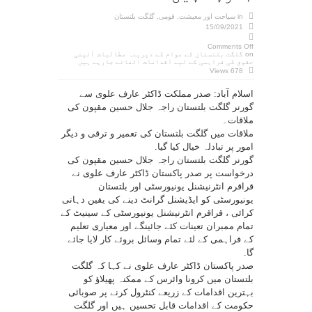
in
سیاحت اور معیشت
,
قومی
,
گلگت بلتستان
15/09/2021
Comments Off
on گلگت بلتستان کے عوام کے دیرینہ مطالبات آئینی
حقوق کی فراہمی کے لیے اقدامات اٹھائے جارہے ہیں
678 Views
اسلام آباد: صدر مملکت ڈاکٹر عارف علوی سے
گورنر گلگت بلتستان راجہ جلال حسین مقپون کی
ملاقات۔
ملاقات میں گلگت بلتستان کی تعمیر و ترقی و دیگر
امور پر تبادلہ خیال کیا گیا.
گورنر گلگت بلتستان راجہ جلال حسین مقپون کی
درخواست پر صدر پاکستان ڈاکٹر عارف علوی نے
قراقرم انٹرنیشنل یونیورسٹی اور بلتستان
یونیورسٹی کو ایڈیشنل گرانٹ دینے کی یقین دہانی
کرائی ، قراقرم انٹرنیشنل یونیورسٹی کے سینیٹ کے
تمام ممبران تعینات کئے جائینگے اور معیاری تعلیم
کے فراہمی کے لئے تمام وسائل بروئے کار لایا جائے
گا.
صدر پاکستان ڈاکٹر عارف علوی نے کہا کہ گلگت
بلتستان میں کرونا وائرس کے ممکنہ پھیلاؤ کو
بہترین اقدامات کے زریعے کنٹرول کرنے پر صوبائی
حکومت کے اقدامات قابل تحسین ہیں اور گلگت