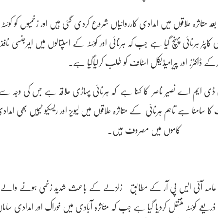
د متاثرہ علاقوں میں امدادی کارروائیاں شروع کردی گئی ہیں اور زخمیوں کو کوئٹہ
پٹر ہرنائی پہنچ گیا ہے جب کہ ہرنائی اور کوئٹہ کے اسپتالوں میں ایمرجنسی نافذ
رکے ڈاکٹرز اور پیرامیڈیکل اسٹاف کو طلب کرلیاگیا ہے۔
 ایم اے نصیر ناصر کا کہنا ہے کہ ہرنائی پہاڑی علاقہ ہے جس کی وجہ سے
 سامنا ہے تاہم ہرنائی کے متاثرہ علاقوں میں لیویز اور ریسکیو ٹیمیں بھی امداد
کاموں میں مصروف ہیں۔
کے ذریعے کوئٹہ منتقل کردیا گیا ہے جب کہ متاثرہ آبادی میں خوراک اور امدادی ساما