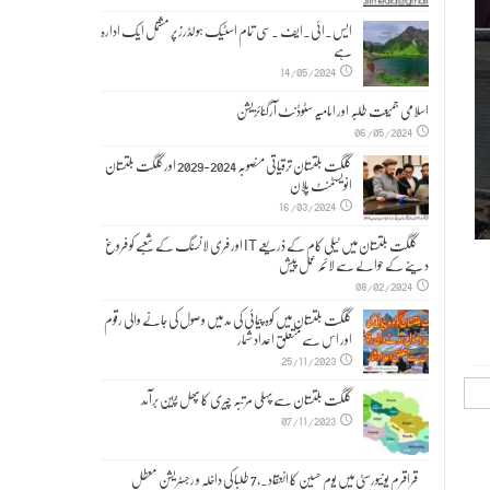
ایس۔ائی۔ایف ۔سی تمام اسٹیک ہولڈرز پر مشتمل ایک ادارہ
ہے
14/05/2024
اسلامی جمیعت طلبہ اور امامیہ سٹوڈنٹ آرگنائزیشن
06/05/2024
گلگت بلتستان ترقیاتی منصوبہ 2024-2029 اورگلگت بلتستان
انویسٹمنٹ پلان
16/03/2024
گلگت بلتستان میں ٹیلی کام کے ذریعے IT اور فری لانسنگ کے شعبے کو فروغ
دینے کے حوالے سے لائحہ عمل پیش
08/02/2024
گلگت بلتستان میں کوہ پیمائی کی مد میں وصول کی جانے والی رقوم
اور اس سے متعلق اعداد شمار
25/11/2023
گلگت بلتستان سے پہلی مرتبہ چیری کا پھل چین برآمد
07/11/2023
قراقرم یونیورسٹی میں یوم حسین کا انعقاد۔,7 طلبا کی داخلہ و رجسٹریشن معطل