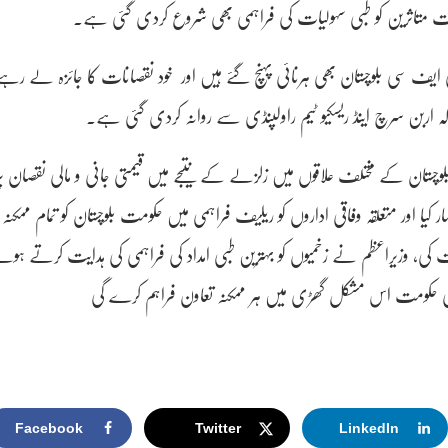
یت متاثرین کو طبی سہولیات کی فراہمی بھی شروع کردی گئی ہے۔
ی ایف سی بلوچستان بھی ہرنائی پہنچ گئے ہیں اور خود نقصانات کا جائزہ لے رہے
 اربن سرچ اینڈ ریسکیو ٹیم راولپنڈی سے روانہ کردی گئی ہے۔
وچستان کے مختلف علاقوں میں زلزلے کے نتیجے میں قیمتی جانی و مالی نقصان پر
ر کیا اور متعلقہ وفاقی اداروں کو ریلیف فراہمی میں حکومت بلوچستان کو تمام ممکنہ
 کی، وزیراعظم نے زخمیوں کو بہترین طبی امداد کی فراہمی کی ہدایت کرتے ہوئ
اقی حکومت اس مشکل گھڑی میں ہر ممکنہ تعاون فراہم کرے گی
Facebook
Twitter
LinkedIn