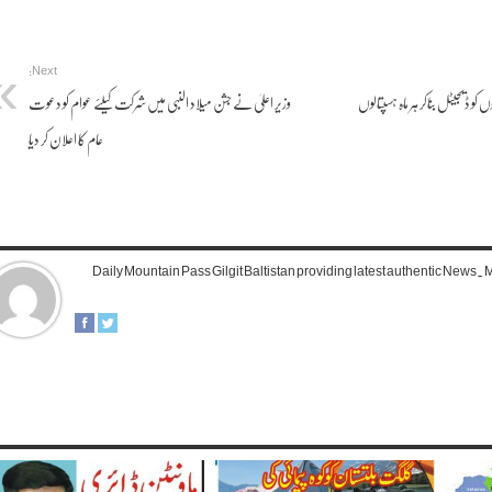
Next:
کو ڈیجیٹل بناکر ہر ماہ ہسپتالوں
وزیر اعلیٰ نے جشن میلاد النبی میں شرکت کیلئے عوام کو دعوت
عام کا اعلان کر دیا
Daily Mountain Pass Gilgit Baltistan providing latest authentic News