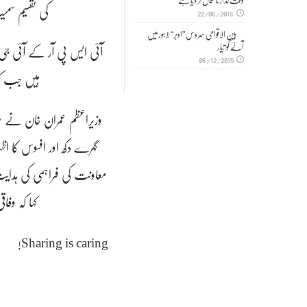
وقت گذارنا محال کر دیا ہے
کی تقسیم سم
22/06/2016
بین الاقوامی سروس ”اوبر“ لاہور میں
آنے کو تیار
آئی ایس پی آر کے آئی ج
06/12/2015
ہیں جب کہ
وزیراعظم عمران خان نے بل
گہرے دکھ اور افسوس کا اظہا
معاونت کی فراہمی کی ہدایت
کہا کہ وف
Sharing is caring!