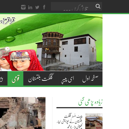
صفحہ اول
ای پیپر
گلگت بلتستان
بی
قومی
زیادہ پڑھی گئی
چیف منسٹر گلگت
بلتستان نے اپوزیشن لیڈر
کیپٹن(ر)محمد