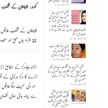
رپورٹ۔امیر جان حقانی
کوئٹہ:
19/10/2017
قطر کی شہزادی نے
جنسی بے راہروی میں
مغرب کو بھی شرما کر رکھ
دیا: لندن میں بیک
بلوچستان کے مختلف علاق
وقت 7 یورپین مردوں کے ساتھ بے شرم
حالت میں گرفتار
22 افراد جاں بحق اور متعدد زخمی ہوگئے جب کہ متاثرہ علاقوں میں امدادی کارروائیاں شروع کردی گئی ہیں۔
22/08/2016
ہلالِ احمر کو حکام صرف
قدرتی آفات کے
دوران یاد کرتے ہیں
24/03/2016
قومی احتساب بیور گلگت نے حاجی گلبر
خان سمیت محکمہ جنگلات کے آفسران کے
زلزلے کا مرکز ہرنائی کے ق
خلاف کرپشن کے ریفرنس دائر کرنے کی
منظوری دی
اور دکی سمیت دیگرعلاقو
14/03/2019
کنٹریکٹرز ایسوسی ایشن
سے زیادہ جانی ومالی نقصان 
گلگت بلتستان کا ایک
ہنگامی, فوری حل طلب
مسائل پر تفصیلی غور