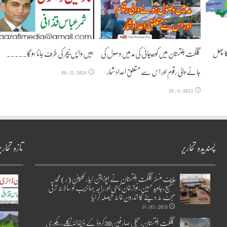
ا پھل
گلگت بلتستان میں کوہ پیمائی کی مد میں وصول کی
ہمیں واپس نیچر کی طرف جانا ہوگا۔۔۔۔۔
جانے والی رقوم اور اس سے متعلق اعداد شمار
09/12/2024
25/11/2023
پسندیدہ تحاریر
تازہ تحاری
چیف منسٹر گلگت بلتستان نے اپوزیشن لیڈر کیپٹن(ر)محمد
شفیع،جاوید حسین،نواز خان ناجی اور راجہ جہانزیب کو سالانہ ترقی
بجٹ نہ دینے کا اندرون خانہ فیصلہ کر لیا
31/03/2019
گلگت بلتستان، بجلی صارفین30کروڈ کے ڈیفالٹر نکلے,ریکوری