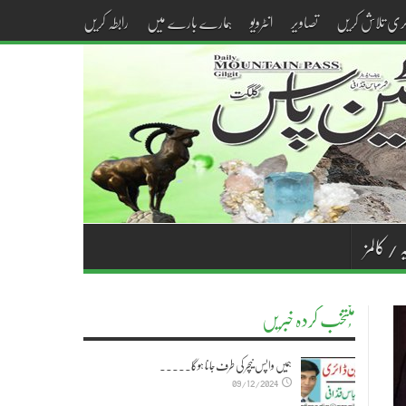
کری تلاش کریں
تصاویر
انٹرویو
ہمارے بارے میں
رابطہ کریں
 / کالمز
مُنتخب کردہ خبریں
ہمیں واپس نیچر کی طرف جانا ہوگا۔۔۔۔۔
09/12/2024