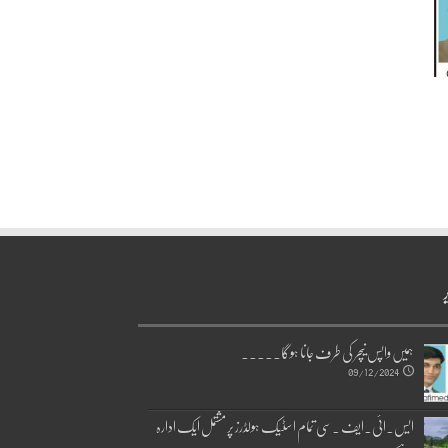
ر
ہمیں واپس نیچر کی طرف جانا ہوگا۔۔۔۔۔
09/12/2024
ایس۔ائی۔ایف ۔سی تمام اسٹیک ہولڈرز پر مشتمل ایک ادارہ
ہے