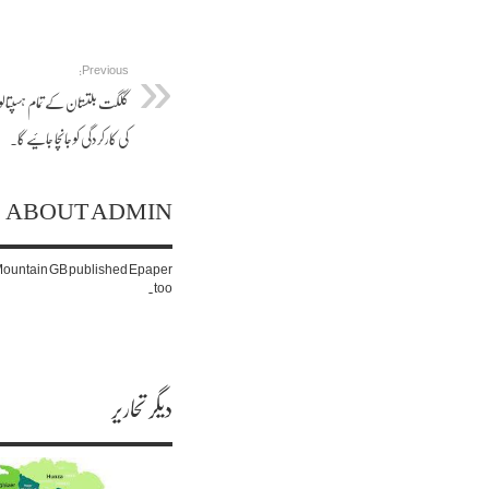
Previous:
گلگت بلتستان کے تمام ہسپتالوں 
کی کارکردگی کو جانچا جائیے گا.
ABOUT ADMIN
. Mountain GB published Epaper
too.
دیگر تحاریر