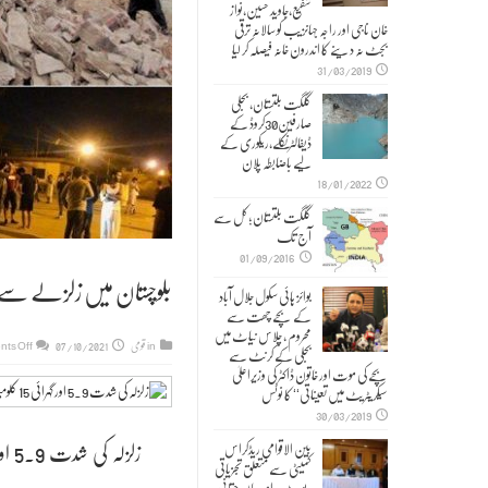
شفیع،جاوید حسین،نواز
خان ناجی اور راجہ جہانزیب کو سالانہ ترقی
بجٹ نہ دینے کا اندرون خانہ فیصلہ کر لیا
31/03/2019
گلگت بلتستان، بجلی
صارفین30کروڈ کے
ڈیفالٹر نکلے,ریکوری کے
لیے باضابطہ پلان
18/01/2022
گلگت بلتستان؛ کل سے
آج تک
01/09/2016
بلوچستان میں زلزلے سے 22 افراد جاں بحق، 300 سے زائد زخ
بوائز ہائی سکول جلال آباد
کے بچے چھت سے
محروم ، چلاس نیاٹ میں
in
قومی
07/10/2021
ts Off
بجلی کے کرنٹ سے
بچے کی موت اور خاتون ڈاکٹر کی وزیراعلیٰ
سیکریٹریٹ میں تعیناتی‘‘ کا نوٹس
30/03/2019
زلزلہ کی شدت 5.9 اور گہرائی 15 کلومیٹر تھی جب کہ اس کا مرکز ہرنائی کے قریب تھا، زلزلہ پیما مرکز
بین الاقوامی ریڈکراس
کمیٹی سے متعلق تجزیاتی