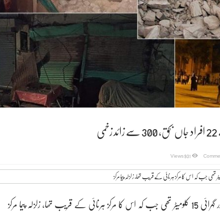
می
on
931 Views
Commen
بلوچستان
میں
زلزلے
سے
22