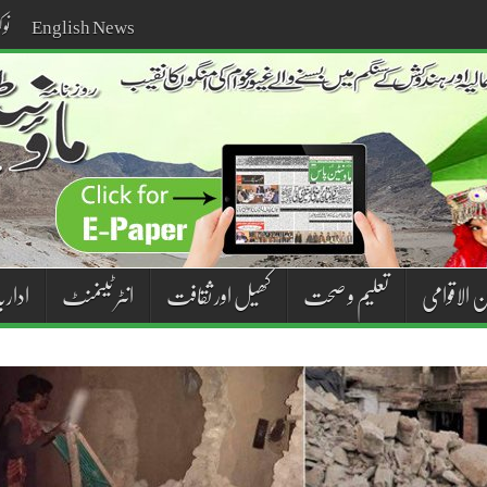
English News
نو
ن الاقوامی
تعلیم و صحت
کھیل اور ثقافت
انٹر ٹینمنٹ
اداریہ