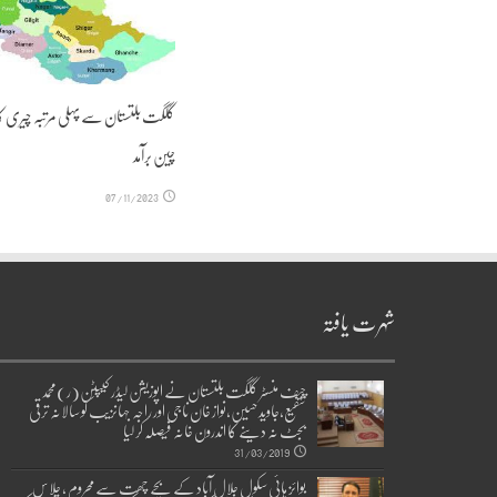
گلگت بلتستان سے پہلی مرتبہ چیری ک
چین برآمد
07/11/2023
شہرت یافتہ
چیف منسٹر گلگت بلتستان نے اپوزیشن لیڈر کیپٹن(ر)محمد
شفیع،جاوید حسین،نواز خان ناجی اور راجہ جہانزیب کو سالانہ ترقی
بجٹ نہ دینے کا اندرون خانہ فیصلہ کر لیا
31/03/2019
بوائز ہائی سکول جلال آباد کے بچے چھت سے محروم ، چلاس