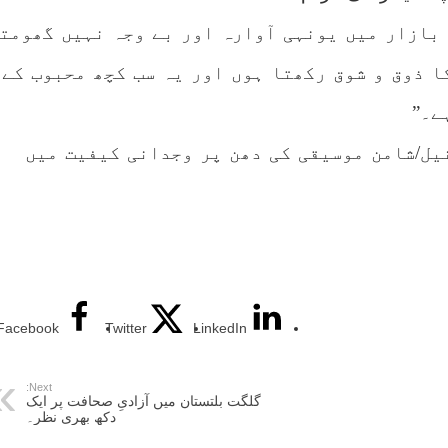
ہ بازار میں یونہی آوارہ اور بے وجہ نہیں گھومت
ا ذوق و شوق رکھتا ہوں اور یہ سب کچھ محبوب کے
ے۔”
یل/شامن موسیقی کی دھن پر وجدانی کیفیت میں
Facebook
Twitter
LinkedIn
Next:
گلگت بلتستان میں آزادیِ صحافت پر ایک
دکھ بھری نظر۔