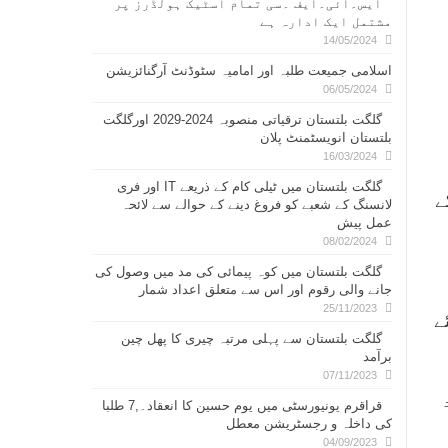
ایس۔ائی۔ایف ۔سی تمام اسٹیک ہولڈرز پر
مشتمل ایک ادارہ ہے
14/05/2024
اسلامی جمیعت طلبہ اور امامیہ سٹوڈنٹ آرگنائزیشن
06/05/2024
گلگت بلتستان ترقیاتی منصوبہ 2024-2029 اورگلگت
بلتستان انویسٹمنٹ پلان
16/03/2024
گلگت بلتستان میں ٹیلی کام کے ذریعے IT اور فری
ے
لانسنگ کے شعبے کو فروغ دینے کے حوالے سے لائحہ
عمل پیش
08/02/2024
گلگت بلتستان میں کوہ پیمائی کی مد میں وصول کی
جانے والی رقوم اور اس سے متعلق اعداد شمار
25/11/2023
ے
گلگت بلتستان سے پہلی مرتبہ چیری کا پھل چین
برآمد
07/11/2023
قراقرم یونیورسٹی میں یوم حسین کا انعقاد۔,7 طلبا
کی داخلہ و رجسٹریشن معطل
04/09/2023