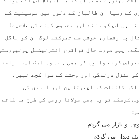
آلات بجارہے تھے۔ ان کا یہ انجام اس لئے ہوا کہ
ی کے رسیا ان طالبان کے دلوں میں موسیقیت کے
نہ ہی اس کو سننے اور محسوس کرنے کی صلاحیت!
تال پہ رقصاں، خوشی سے تھرکتے لوگ ان کو پاگل
گے۔ یہی صورت حال قراقرم انٹرنیشنل یونیورسٹی
تراض کرنے والوں کی بھی ہے۔ وہ ایک ایسے راستے
کی منزل درندگی اور وحشت کے سوا کچھ نہیں۔
اگر کائنات کا اچھوتا پن اور انسان کی
س کرسکے تو وہ بھی مولانا رومی کی طرح یہ گاتے
و:
چہ و بازار می گردَم
ئے دیدار می گردَم