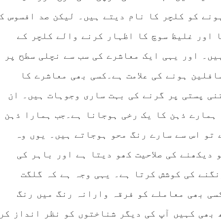
ونے کو کلچر کا نام دیتے ہیں۔ لیکن صد افسوس ک
 اور غلیظ سوچ کا اظہار کرنے والے کلچر کے
یں۔ اور یہی ایک معاشرے کی سب سے نچلی سطح پر
افلین ہونے کی علامت ہے۔کسی بھی معاشرے کا
نی پستی پر گرنے کی بہت ساری وجوہات ہیں۔ ان
 ہمارے ذہن کا یک رخی ہوجانا ہے۔جب ہمارا ذہن
 تو اس سے سارے رنگ محو ہوجاتے ہیں۔ یوں وہ
 دیکھنے کی صلاحیت کھو دیتا ہے اور باہر کی
نگنے کی کوشش کرتا ہے۔ یہی وجہ ہے کہ گلگت
سی بھی معاملے کو فرقہ وارانہ رنگ میں رنگ
 بھی کہیں آپ کی دیگر شناختوں کو نظر انداز کر