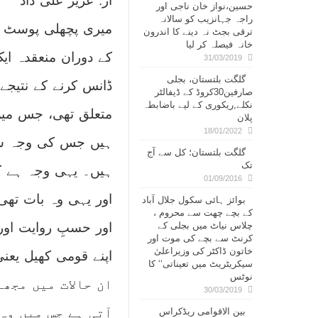
از: عزیز علی داد
حسین،نواز خان ناجی اور
راجہ جہانزیب کو سالانہ
میری پچھلی پوسٹ قر
ترقی بجٹ نہ دینے کا اندرون
خانہ فیصلہ کر لیا
کے دوران منعقدہ ایک
31/03/2019
گلگت بلتستان، بجلی
ڈانس کرنے کے نتیجے
صارفین30کروڈ کے ڈیفالٹر
نکلے,ریکوری کے لیے باضابطہ
متعلق تھی، جس میں م
پلان
18/01/2022
ہیں جس کی وجہ سے
گلگت بلتستان؛ کل سے آج
تک
ہیں۔ یہی وجہ ہے ک
01/09/2016
اور یہی وہ بات تھی
بوائز ہائی سکول جلال آباد
کے بچے چھت سے محروم ،
چلاس نیاٹ میں بجلی کے
اور حسبِ روایت اور
کرنٹ سے بچے کی موت اور
خاتون ڈاکٹر کی وزیراعلیٰ
اپنے قومی کھیل یعنی 
سیکریٹریٹ میں تعیناتی‘‘ کا
نوٹس
ان حالات میں مجھ
30/03/2019
آتی ہے جس میں وہ 
بین الاقوامی ریڈکراس