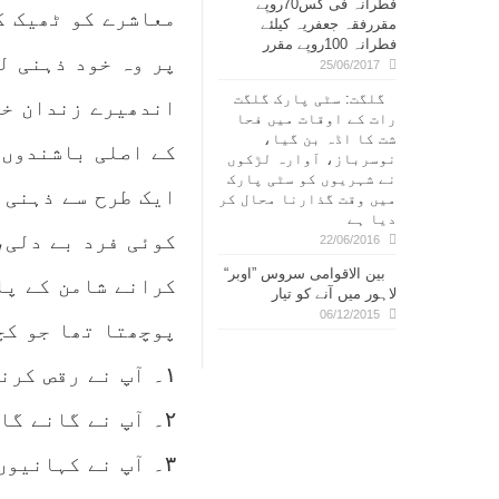
فطرانہ فی کس70روپے
معاشرے کو ٹھیک ک
مقررفقہ جعفریہ کیلئے
فطرانہ 100روپے مقرر
پر وہ خود ذہنی ل
25/06/2017
گلگت: سٹی پارک گلگت
اندھیرے زندان خا
رات کے اوقات میں فحا
شت کا اڈہ بن گیا،
کے اصلی باشندوں 
نوسرباز، آوارہ لڑکوں
نے شہریوں کو سٹی پارک
ایک طرح سے ذہنی 
میں وقت گذارنا محال کر
دیا ہے
کوئی فرد بے دلی،
22/06/2016
بین الاقوامی سروس ”اوبر“
کرانے شامن کے پا
لاہور میں آنے کو تیار
06/12/2015
پوچھتا تھا جو کچ
۱۔ آپ نے رقص کرنا کب ترک کیا ہے؟
۲۔ آپ نے گانے گانا کب چھوڑ دیا ہے؟
٣۔ آپ نے کہانیوں سے مسحور ہونے کی صلاحیت کب کھو دی ہے؟