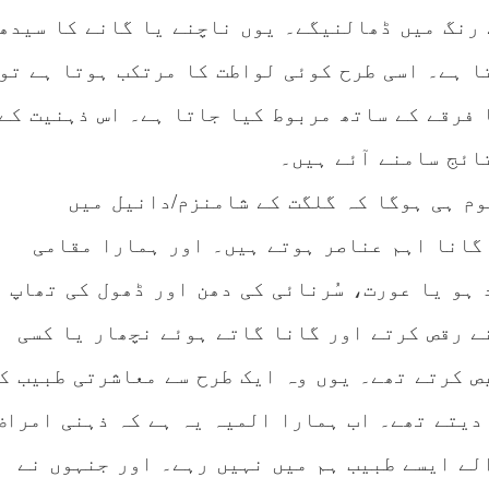
 رنگ میں ڈھالنیگے۔ یوں ناچنے یا گانے کا سیدھ
ا ہے۔ اسی طرح کوئی لواطت کا مرتکب ہوتا ہے تو
 فرقے کے ساتھ مربوط کیا جاتا ہے۔ اس ذہنیت کے
ائج سامنے آئے ہیں۔
وم ہی ہوگا کہ گلگت کے شامنزم/دانیل میں
گانا اہم عناصر ہوتے ہیں۔ اور ہمارا مقامی
 ہو یا عورت، سُرنائی کی دھن اور ڈھول کی تھاپ
ے رقص کرتے اور گانا گاتے ہوئے نچھار یا کسی
ص کرتے تھے۔ یوں وہ ایک طرح سے معاشرتی طبیب ک
دیتے تھے۔ اب ہمارا المیہ یہ ہے کہ ذہنی امراض
لے ایسے طبیب ہم میں نہیں رہے۔ اور جنہوں نے