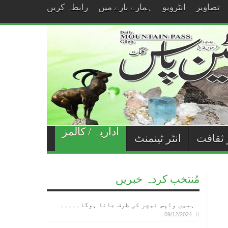
تصاویر
انٹرویو
ہمارے بارے میں
رابطہ کریں
اداریہ / کالمز
 ثقافت
انٹر ٹینمنٹ
مُنتخب کردہ خبریں
ہمیں واپس نیچر کی طرف جانا ہوگا۔۔۔۔۔
09/12/2024