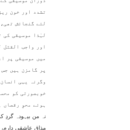
دوران موسیقی کے 
تشدد اور خون ریز
لئے گنجائش تھی، 
لہٰذا موسیقی کی 
اور واجب القتل ل
میں موسیقی پر اع
پر گامزن ہیں جس 
وگرنہ یہی انسان 
خوبصورتی کو محسو
ہوئے محوِ رقصاں ہ
نہ من بیہودہ گردِ کو
مذاقِ عاشقی دارم، پ