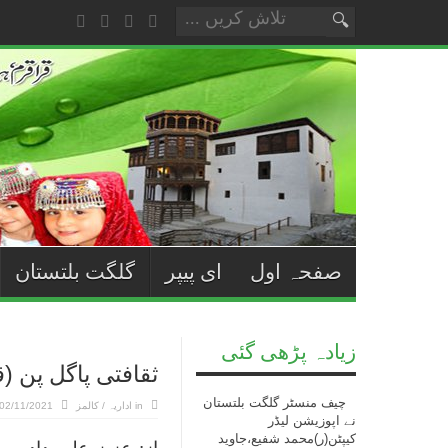
صفحہ اول
ای پیپر
گلگت بلتستان
زیادہ پڑھی گئی
ثقافتی پاگل پن (
چیف منسٹر گلگت بلتستان
in
اداریہ / کالمز
02/11/2021
نے اپوزیشن لیڈر
کیپٹن(ر)محمد شفیع،جاوید