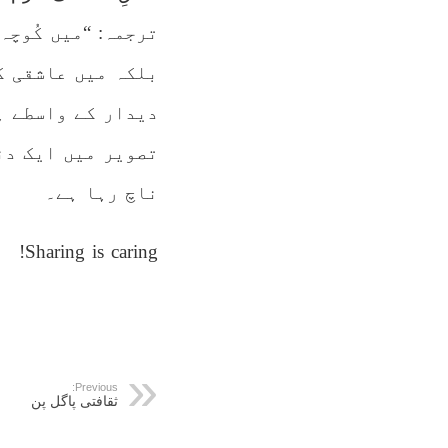
​ترجمہ: “میں کُوچ
بلکہ میں عاشقی ک
دیدار کے واسطے ہ
تصویر میں ایک دن
ناچ رہا ہے۔
Sharing is caring!
Previous:
ثقافتی پاگل پن