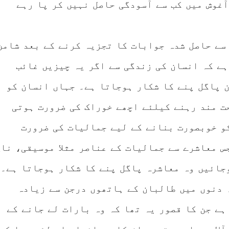
 آغوش میں کب سے آسودگی حاصل نہیں کر پا رہے
 سے حاصل شدہ جوابات کا تجزیہ کرنے کے بعد شامن
ہے کہ انسان کی زندگی سے اگر یہ چیزیں غائب
 پاگل پنے کا شکار ہوجاتا ہے۔ جہاں انسان کو
ت مند رہنے کیلئے اچھے خوراک کی ضرورت ہوتی
و خوبصورت بنانے کے لیے جمالیات کی ضرورت
س معاشرے سے جمالیات کے عناصر مثلا موسیقی، ناچ
جائیں وہ معاشرہ پاگل پنے کا شکار ہوجاتا ہے۔
 دنوں میں طالبان کے ہاتھوں درجن سے زیادہ
ہے جن کا قصور یہ تھا کہ وہ بارات لے جانے کے