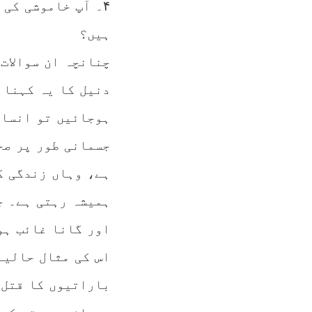
۴۔ آپ خاموشی کی
ہیں؟
چنانچہ ان سوالات
دنیل کا یہ کہنا 
ہوجائیں تو انسان
جسمانی طور پر صح
ہے، وہاں زندگی ک
ہمیشہ رہتی ہے۔ ج
اور گانا غائب ہو
اس کی مثال حالیہ
باراتیوں کا قتل 