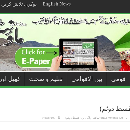
English News
نوکری تلاش کریں
قومی
بین الاقوامی
تعلیم و صحت
کھیل اور
قسط دوئم)
Comments Off
on ثقافتی پاگل پن (قسط دوئم)
667 Views