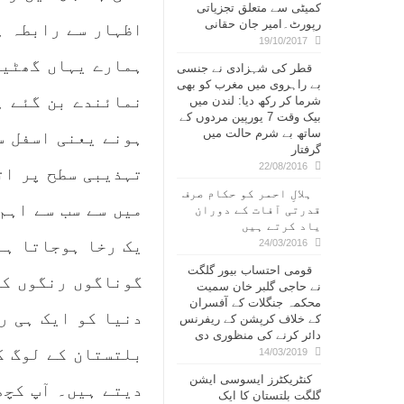
کمیٹی سے متعلق تجزیاتی
رپورٹ۔امیر جان حقانی
اظہار سے رابطہ ہ
19/10/2017
ہمارے یہاں گھٹیا
قطر کی شہزادی نے جنسی
بے راہروی میں مغرب کو بھی
نمائندے بن گئے ہ
شرما کر رکھ دیا: لندن میں
بیک وقت 7 یورپین مردوں کے
ساتھ بے شرم حالت میں
ہونے یعنی اسفل س
گرفتار
22/08/2016
تہذیبی سطح پر ات
ہلالِ احمر کو حکام صرف
میں سے سب سے اہم
قدرتی آفات کے دوران
یاد کرتے ہیں
یک رخا ہوجاتا ہے
24/03/2016
قومی احتساب بیور گلگت
گوناگوں رنگوں کو
نے حاجی گلبر خان سمیت
محکمہ جنگلات کے آفسران
دنیا کو ایک ہی ر
کے خلاف کرپشن کے ریفرنس
دائر کرنے کی منظوری دی
بلتستان کے لوگ ک
14/03/2019
کنٹریکٹرز ایسوسی ایشن
دیتے ہیں۔ آپ کچھ
گلگت بلتستان کا ایک