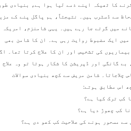
رنے کا ٹھیکہ اپنے ذمے لیا ہوا ہے، بنیادی طور
حاظ سے ڈسٹرب ہیں۔ نتیجتاً، ہم پاگل پنے کے مزی
نے میں گرتے جا رہے ہیں۔ یہی شامنزم، امریکہ
میں ایک مضبوط روایت رہی ہے۔ ان کا شامن بھی
بیماریوں کی تشخیص اور ان کا علاج کرتا تھا۔ اگ
 بے گانگی اور ڈپریشن کا شکار ہوتا تو وہ علاج
س چلاجاتا۔ شامن مریض سے کچھ بنیادی سوالات
ھ اس مطابق ہوتے: