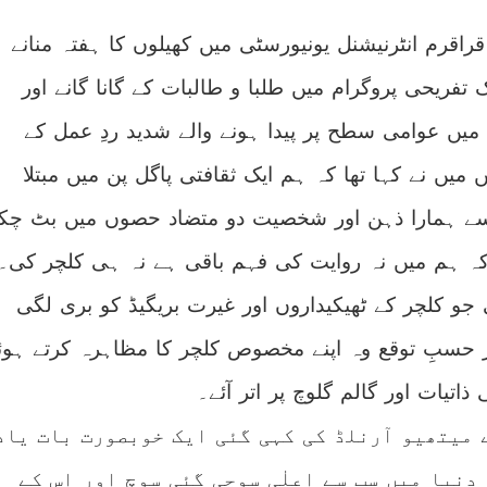
اقرم انٹرنیشنل یونیورسٹی میں کھیلوں کا ہفتہ منانے
 تفریحی پروگرام میں طلبا و طالبات کے گانا گانے اور
 میں عوامی سطح پر پیدا ہونے والے شدید ردِ عمل کے
یں نے کہا تھا کہ ہم ایک ثقافتی پاگل پن میں مبتلا
 ہمارا ذہن اور شخصیت دو متضاد حصوں میں بٹ چک
ہ ہم میں نہ روایت کی فہم باقی ہے نہ ہی کلچر کی۔
 جو کلچر کے ٹھیکیداروں اور غیرت بریگیڈ کو بری لگی
 حسبِ توقع وہ اپنے مخصوص کلچر کا مظاہرہ کرتے ہوئ
ذاتیات اور گالم گلوچ پر اتر آئے۔
ے میتھیو آرنلڈ کی کہی گئی ایک خوبصورت بات یاد
دنیا میں سب سے اعلٰی سوچی گئی سوچ اور اس کے