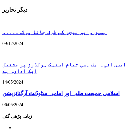
دیگر تحاریر
ہمیں واپس نیچر کی طرف جانا ہوگا۔۔۔۔۔
09/12/2024
ایس۔ائی۔ایف ۔سی تمام اسٹیک ہولڈرز پر مشتمل
ایک ادارہ ہے
14/05/2024
اسلامی جمیعت طلبہ اور امامیہ سٹوڈنٹ آرگنائزیشن
06/05/2024
زیادہ پڑھی گئی