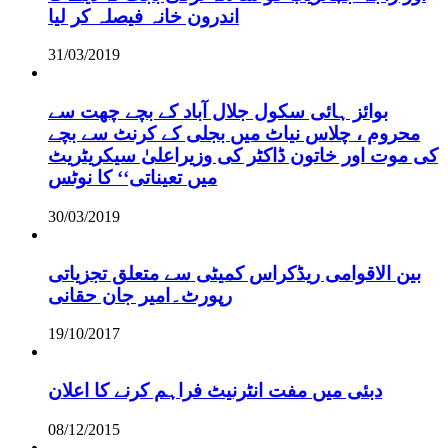
اندرون خانہ فیصلہ کر لیا
31/03/2019
بوائز ہائی سکول جلال آباد کے بچے چھت سے
محروم ، چلاس نیاٹ میں بجلی کے کرنٹ سے بچے
کی موت اور خاتون ڈاکٹر کی وزیراعلیٰ سیکریٹریٹ
میں تعیناتی‘‘ کا نوٹس
30/03/2019
بین الاقوامی ریڈکراس کمیٹی سے متعلق تجزیاتی
رپورٹ۔امیر جان حقانی
19/10/2017
دبئی میں مفت انٹرنیٹ فراہم کرنے کا اعلان
08/12/2015