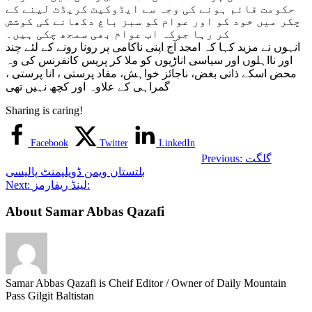
حکومت قائم ہونے کی وجہ سے ایڈوکیٹ کریڈٹ لینے کے
چکر میں خود کو اور عوام کو سبز باغ دکھانے کی کوشش
کر رہا جوکہ اب عوام بھی سمجھ چکی ہیں۔
انہوں نے مزید کہا کہ امجد آج اپنی ناکامی پر رونا رونے کے لئے چند
اور نااہلوں اور سیاسی اناڑیوں کو ملا کر پریس کانفرنس کی وہ
محض اسکے ذاتی بغض، ناجائز خواہش، مفاد پرستی ، انا پرستی ،
گمراہی کے علاوہ اور کچھ نہیں تھی
Sharing is caring!
Facebook
Twitter
LinkedIn
گلگت
Previous:
بلتستان ویمن ڈویلپمنٹ پالیسی
لینڈ ریفارمز:
Next:
About Samar Abbas Qazafi
Samar Abbas Qazafi is Cheif Editor / Owner of Daily Mountain
Pass Gilgit Baltistan