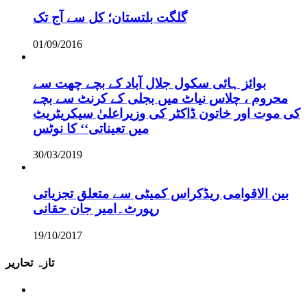
گلگت بلتستان؛ کل سے آج تک
01/09/2016
بوائز ہائی سکول جلال آباد کے بچے چھت سے
محروم ، چلاس نیاٹ میں بجلی کے کرنٹ سے بچے
کی موت اور خاتون ڈاکٹر کی وزیراعلیٰ سیکریٹریٹ
میں تعیناتی‘‘ کا نوٹس
30/03/2019
بین الاقوامی ریڈکراس کمیٹی سے متعلق تجزیاتی
رپورٹ۔امیر جان حقانی
19/10/2017
تازہ تحاریر