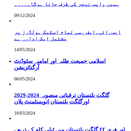
ہمیں واپس نیچر کی طرف جانا ہوگا۔۔۔۔۔
09/12/2024
ایس۔ائی۔ایف ۔سی تمام اسٹیک ہولڈرز پر
مشتمل ایک ادارہ ہے
14/05/2024
اسلامی جمیعت طلبہ اور امامیہ سٹوڈنٹ
آرگنائزیشن
06/05/2024
گلگت بلتستان ترقیاتی منصوبہ 2024-2029
اورگلگت بلتستان انویسٹمنٹ پلان
16/03/2024
گلگت بلتستان میں ٹیلی کام کے ذریعے IT اور فری