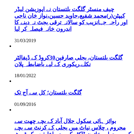
چیف منسٹر گلگت بلتستان نے اپوزیشن لیڈر
کیپٹن(ر)محمد شفیع،جاوید حسین،نواز خان ناجی
اور راجہ جہانزیب کو سالانہ ترقی بجٹ نہ دینے کا
اندرون خانہ فیصلہ کر لیا
31/03/2019
گلگت بلتستان، بجلی صارفین30کروڈ کے ڈیفالٹر
نکلے,ریکوری کے لیے باضابطہ پلان
18/01/2022
گلگت بلتستان؛ کل سے آج تک
01/09/2016
بوائز ہائی سکول جلال آباد کے بچے چھت سے
محروم ، چلاس نیاٹ میں بجلی کے کرنٹ سے بچے