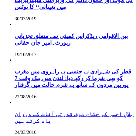
کی موت اور خاتون ڈاکٹر کی وزیراعلیٰ سیکریٹریٹ
میں تعیناتی‘‘ کا نوٹس
30/03/2019
بین الاقوامی ریڈکراس کمیٹی سے متعلق تجزیاتی
رپورٹ۔امیر جان حقانی
19/10/2017
قطر کی شہزادی نے جنسی بے راہروی میں مغرب
کو بھی شرما کر رکھ دیا: لندن میں بیک وقت 7
یورپین مردوں کے ساتھ بے شرم حالت میں گرفتار
22/08/2016
ہلالِ احمر کو حکام صرف قدرتی آفات کے دوران
یاد کرتے ہیں
24/03/2016