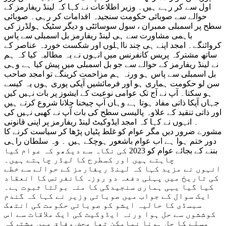
اول سے کر رہے ہیں۔ وزیر اطلاعات نے کہا کہ لینڈ ریفارمز کے
حوالے سے صوبائی حکومت سنجیدہ اقدامات کر رہی۔ صوبائی
سطح پر اسمبلی ممبران ، سول سوسائٹی و دیگر سٹیک ہولڈرز کی
باہمی مشاورت سے ہی لینڈ ریفارمز بل اسمبلی سے پاس
کروائنگے۔ امجد اپنے ہی چند نااہلوں اور شکست خوردہ عناصر کے
ساتھ مشترکہ پریس کانفرنس میں انہوں نے یہ مطالبہ کیا کہ ہم
نے لینڈ ریفارمز کے حوالے سے جو بل اسمبلی میں پیش کیا ہے وہی
بل اسمبلی سے پاس ہو ورنہ ہم مزاحمت کرینگے تو امجد صاحب
سن لو حکومت ہماری ہو اور فرمائشیں آپکی پوری ہوں یہ کیسے
ہو سکتا۔ آپ نے آج تک عوامی نوعیت کے ایشوز پر بات نہیں کیں
جہاں آپکا ذاتی مفاد ہوتا ہے وہاں آپ چیخنا چلانا شروع کرتے ہیں
اور ذاتی تنقید کے علاوہ پالیسی سطح کی بات آپ نے کھبی نہیں کی
۔ انہوں نے کہا کہ امجد ایڈوکیٹ لینڈ ریفارمز پر اپنی قانونی
مشورے ضرور دیں مگر عوام کو غلط پٹیاں پڑھا کر سیاست کرنے کا
دور ختم ہوا ہے اب عوام باشعور ہوچکے ہیں ۔ وہ سلطان راہی
بننے کے بجائے عوام کو 2023 کی نگاہ سے دیکھو کہ عوام کیا
چاہتے ہیں اور کسطرح کا لیڈر چاہتے ہیں۔
انہوں نے مزید کہا کہ لینڈ ریفارمز کے حوالے سے خطے
کی تاریخ میں پہلی دفعہ دو روزہ کانفرنس کا انعقاد
کیا گیا یہی ہماری سنجیدگی کا منہ بولتا ثبوت ہے۔
ایک سوال کے جواب میں صوبائی وزیر نے کہا کہ گندم
سبسڈی کا حالیہ ایشو کو صوبائی حکومت کی انتھک
کوششوں سے حل ہوا ورنہ ایڈوکیٹ کی ایک ملاقات سے اس
مسلے کا حل ہونا نمامکن تھا محض وفاق میں مشترکہ