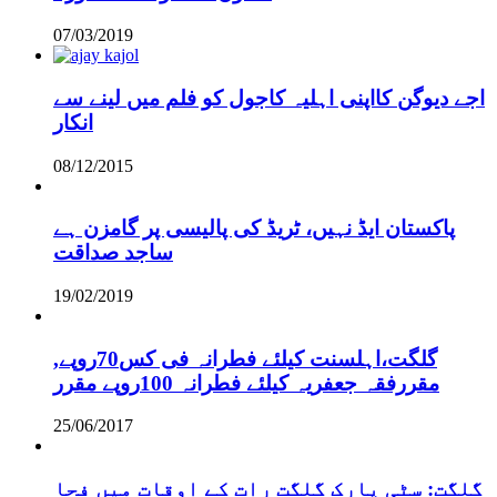
07/03/2019
اجے دیوگن کااپنی اہلیہ کاجول کو فلم میں لینے سے
انکار
08/12/2015
پاکستان ایڈ نہیں، ٹریڈ کی پالیسی پر گامزن ہے
ساجد صداقت
19/02/2019
,گلگت،اہلسنت کیلئے فطرانہ فی کس70روپے
مقررفقہ جعفریہ کیلئے فطرانہ 100روپے مقرر
25/06/2017
گلگت: سٹی پارک گلگت رات کے اوقات میں فحا