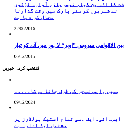
شت کا اڈہ بن گیا، نوسرباز، آوارہ لڑکوں
نے شہریوں کو سٹی پارک میں وقت گذارنا
محال کر دیا ہے
22/06/2016
بین الاقوامی سروس ”اوبر“ لاہور میں آنے کو تیار
06/12/2015
مُنتخب کردہ خبریں
ہمیں واپس نیچر کی طرف جانا ہوگا۔۔۔۔۔
09/12/2024
ایس۔ائی۔ایف ۔سی تمام اسٹیک ہولڈرز پر
مشتمل ایک ادارہ ہے