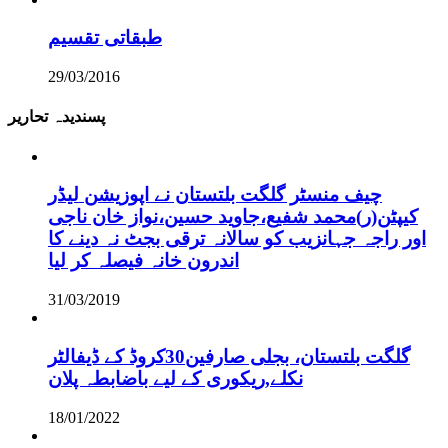
طبقاتی تقسیم
29/03/2016
پسندیدہ تحاریر
چیف منسٹر گلگت بلتستان نے اپوزیشن لیڈر
کیپٹن(ر)محمد شفیع،جاوید حسین،نواز خان ناجی
اور راجہ جہانزیب کو سالانہ ترقی بجٹ نہ دینے کا
اندرون خانہ فیصلہ کر لیا
31/03/2019
گلگت بلتستان، بجلی صارفین30کروڈ کے ڈیفالٹر
نکلے,ریکوری کے لیے باضابطہ پلان
18/01/2022