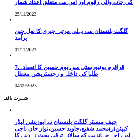
کی جانے والی رقوم اور اس سے متعلق اعداد شمار
25/11/2023
گلگت بلتستان سے پہلی مرتبہ چیری کا پھل چین
برآمد
07/11/2023
قراقرم یونیورسٹی میں یوم حسین کا انعقاد۔,7
طلبا کی داخلہ و رجسٹریشن معطل
04/09/2023
شہرت یافتہ
چیف منسٹر گلگت بلتستان نے اپوزیشن لیڈر
کیپٹن(ر)محمد شفیع،جاوید حسین،نواز خان ناجی
اور راجہ جہانزیب کو سالانہ ترقی بجٹ نہ دینے کا