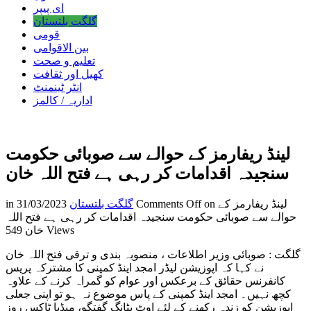
ای پیپر
گلگت بلتستان
قومی
بین الاقوامی
تعلیم و صحت
کھیل اور ثقافت
انٹر ٹینمنٹ
اداریہ / کالمز
لینڈ ریفارمز کے حوالے سے صوبائی حکومت
سنجیدہ اقدامات کر رہی ہے فتح اللہ خان
on لینڈ ریفارمز کے
Comments Off
گلگت بلتستان
31/03/2023
in
حوالے سے صوبائی حکومت سنجیدہ اقدامات کر رہی ہے فتح اللہ
549 Views
خان
گلگت : صوبائی وزیر اطلاعات ، منصوبہ بندی و ترقی فتح اللہ خان
نے کہا کہ اپوزیشن لیڈر امجد اینڈ کمپنی کا مشترکہ پریس
کانفرنس حقائق کے برعکس اور عوام کو گمراہ کرنے کے علاوہ
کچھ نہیں۔ امجد اینڈ کمپنی کے پاس موضوع نہ ہو تو اپنی جعلی
اپوزیشن کو زندہ رکھنے کے لئے اوٹ پٹانگ گفتگو، میڈیا ٹاکس روز