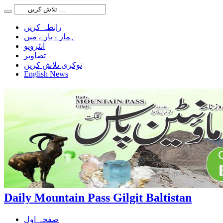
رابطہ کریں
ہمارے بارے میں
انٹرویو
تصاویر
نوکری تلاش کریں
English News
Daily Mountain Pass Gilgit Baltistan
صفحہ اول