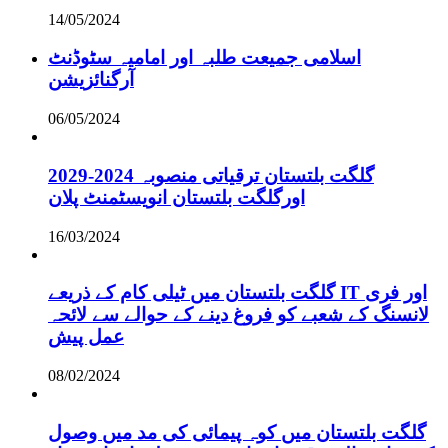
14/05/2024
اسلامی جمیعت طلبہ اور امامیہ سٹوڈنٹ
آرگنائزیشن
06/05/2024
گلگت بلتستان ترقیاتی منصوبہ 2024-2029
اورگلگت بلتستان انویسٹمنٹ پلان
16/03/2024
گلگت بلتستان میں ٹیلی کام کے ذریعے IT اور فری
لانسنگ کے شعبے کو فروغ دینے کے حوالے سے لائحہ
عمل پیش
08/02/2024
گلگت بلتستان میں کوہ پیمائی کی مد میں وصول