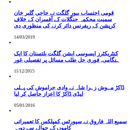
قومی احتساب بیور گلگت نے حاجی گلبر خان
سمیت محکمہ جنگلات کے آفسران کے خلاف
کرپشن کے ریفرنس دائر کرنے کی منظوری دی
14/03/2019
کنٹریکٹرز ایسوسی ایشن گلگت بلتستان کا ایک
ہنگامی, فوری حل طلب مسائل پر تفصیلی غور
11/12/2015
ڈاکڑ مہوش زہرا شاہ نے وادی حراموش کی پہلی
لیڈی ڈاکڑ کا اعزاز حاصل کر لیا
05/01/2016
سمیع اللہ فاروق نے سپورٹس کمپلکس کا تعمیراتی
کاموں کے حوالے سے دورہ