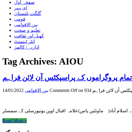
صفحہ اول
ای پیپر
گلگت بلتستان
قومی
بین الاقوامی
تعلیم و صحت
کھیل اور ثقافت
انٹر ٹینمنٹ
اداریہ / کالمز
Tag Archives:
AIOU
تمام پروگراموں کے پراسپکٹس آن لائن فراہم
سپکٹس آن لائن فراہم
Comments Off
بین الاقوامی
14/01/2022
م آباد( ماونٹین پاس)علامہ اقبال اوپن یونیورسٹی کے سمسٹر ...
Read More »