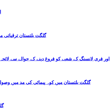
ا
گلگت بلتستان ترقیاتی منصوبہ 2024-2029 اورگلگت بلتستان 
گلگت بلتستان میں ٹیلی کام کے ذریعے IT اور فری لانسنگ کے شعبے کو فروغ دینے کے حوالے س
گلگت بلتستان میں کوہ پیمائی کی مد میں وصول
گل