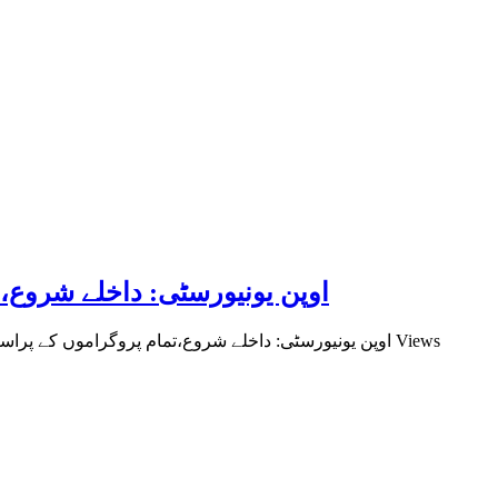
اوپن یونیورسٹی: داخلے شروع،
934 Views
on اوپن یونیورسٹی: داخلے شروع،تمام پروگراموں کے پرا
اسلا