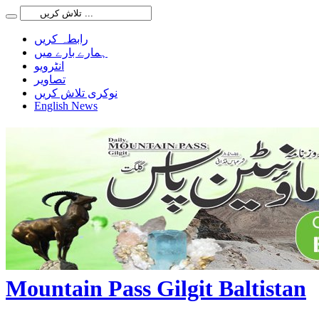
رابطہ کریں
ہمارے بارے میں
انٹرویو
تصاویر
نوکری تلاش کریں
English News
Mountain Pass Gilgit Baltistan