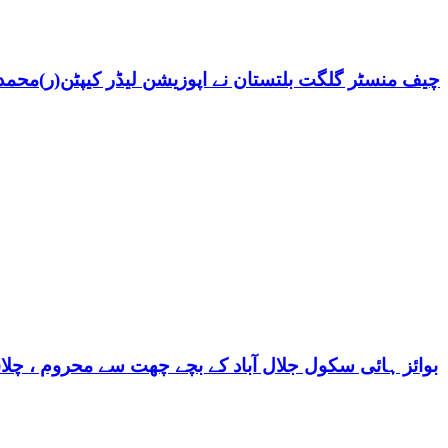
چیف منسٹر گلگت بلتستان نے اپوزیشن لیڈر کیپٹن(ر)محمد ش
بوائز ہائی سکول جلال آباد کے بچے چھت سے محروم ، چلا