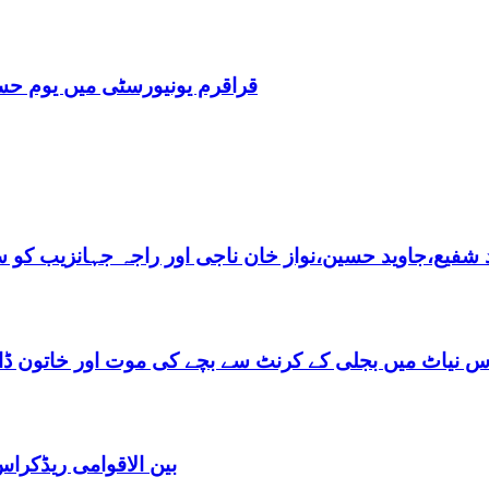
قراقرم یونیورسٹی میں یوم حسین کا انعقاد۔,7 طلبا ک
فیع،جاوید حسین،نواز خان ناجی اور راجہ جہانزیب کو سالا
س نیاٹ میں بجلی کے کرنٹ سے بچے کی موت اور خاتون ڈاکٹ
بین الاقوامی ریڈکرا