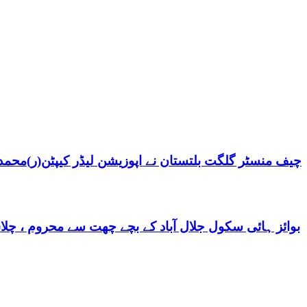
چیف منسٹر گلگت بلتستان نے اپوزیشن لیڈر کیپٹن(ر)محمد ش
بوائز ہائی سکول جلال آباد کے بچے چھت سے محروم ، چلا