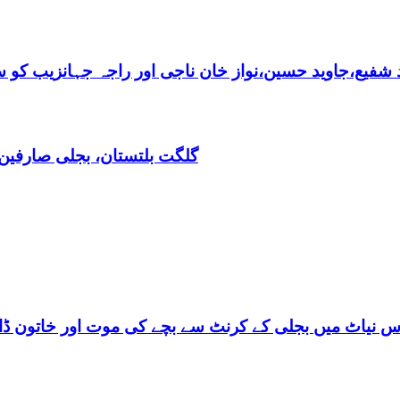
فیع،جاوید حسین،نواز خان ناجی اور راجہ جہانزیب کو سالا
گلگت بلتستان، بجلی صارفین30کروڈ کے ڈیفالٹر نکلے,ریکوری کے لیے باضابطہ پلان
س نیاٹ میں بجلی کے کرنٹ سے بچے کی موت اور خاتون ڈاکٹ