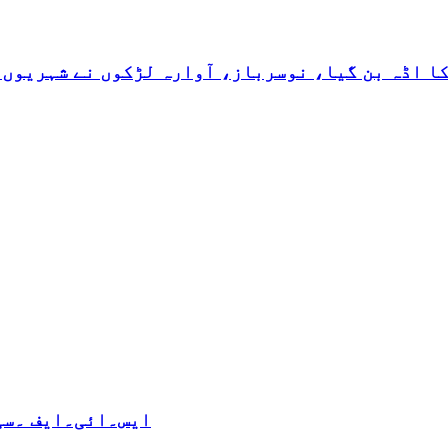
کا اڈہ بن گیا، نوسرباز، آوارہ لڑکوں نے شہریوں 
ایس۔ائی۔ایف ۔سی 