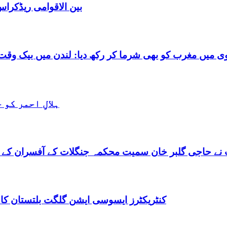
بین الاقوامی ریڈکرا
شرما کر رکھ دیا: لندن میں بیک وقت 7 یورپین مردوں کے ساتھ بے شرم حالت میں گرفتا
ہلالِ احمر کو
نے حاجی گلبر خان سمیت محکمہ جنگلات کے آفسران کے 
کنٹریکٹرز ایسوسی ایشن گلگت بلتستان کا