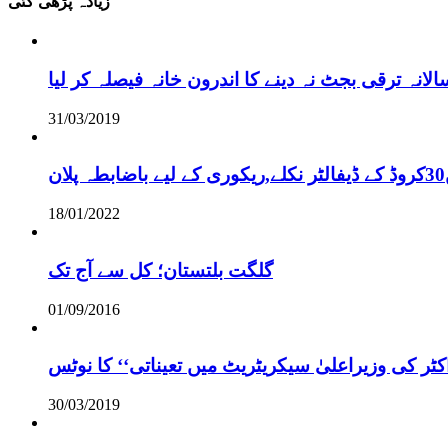
زیادہ پڑھی گئی
نہ ترقی بجٹ نہ دینے کا اندرون خانہ فیصلہ کر لیا
31/03/2019
18/01/2022
گلگت بلتستان؛ کل سے آج تک
01/09/2016
ر کی وزیراعلیٰ سیکریٹریٹ میں تعیناتی‘‘ کا نوٹس
30/03/2019