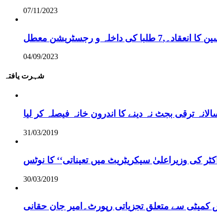
07/11/2023
ی داخلہ و رجسٹریشن معطل
04/09/2023
شہرت یافتہ
نہ ترقی بجٹ نہ دینے کا اندرون خانہ فیصلہ کر لیا
31/03/2019
ر کی وزیراعلیٰ سیکریٹریٹ میں تعیناتی‘‘ کا نوٹس
30/03/2019
س کمیٹی سے متعلق تجزیاتی رپورٹ۔امیر جان حقانی