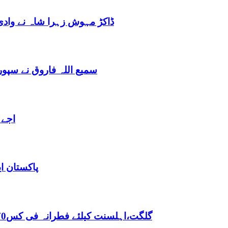
ڈاکڑ مہوش زہرا شاہ نے وادی
سمیع اللہ فاروق نے سپو
اجے 
پاکستان ا
,گلگت،اہلسنت کیلئے فطرانہ فی کس70روپے مقررفقہ جعفریہ کیلئے فطرانہ 100روپے مقرر