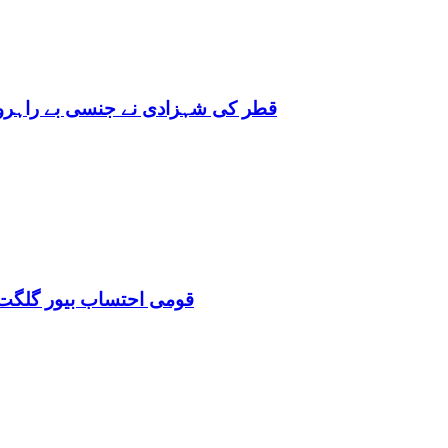
قطر کی شہزادی نے جنسی بے راہروی میں مغرب کو بھی 
قومی احتساب بیور گلگت 