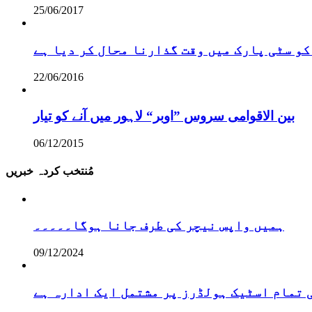
25/06/2017
کو سٹی پارک میں وقت گذارنا محال کر دیا ہے
22/06/2016
بین الاقوامی سروس ”اوبر“ لاہور میں آنے کو تیار
06/12/2015
مُنتخب کردہ خبریں
ہمیں واپس نیچر کی طرف جانا ہوگا۔۔۔۔۔
09/12/2024
تمام اسٹیک ہولڈرز پر مشتمل ایک ادارہ ہے