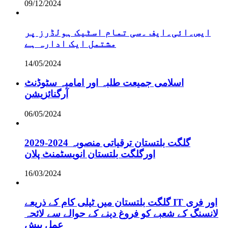
09/12/2024
ایس۔ائی۔ایف ۔سی تمام اسٹیک ہولڈرز پر
مشتمل ایک ادارہ ہے
14/05/2024
اسلامی جمیعت طلبہ اور امامیہ سٹوڈنٹ
آرگنائزیشن
06/05/2024
گلگت بلتستان ترقیاتی منصوبہ 2024-2029
اورگلگت بلتستان انویسٹمنٹ پلان
16/03/2024
گلگت بلتستان میں ٹیلی کام کے ذریعے IT اور فری
لانسنگ کے شعبے کو فروغ دینے کے حوالے سے لائحہ
عمل پیش