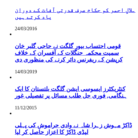
ہلالِ احمر کو حکام صرف قدرتی آفات کے دوران
یاد کرتے ہیں
24/03/2016
قومی احتساب بیور گلگت نے حاجی گلبر خان
سمیت محکمہ جنگلات کے آفسران کے خلاف
کرپشن کے ریفرنس دائر کرنے کی منظوری دی
14/03/2019
کنٹریکٹرز ایسوسی ایشن گلگت بلتستان کا ایک
ہنگامی, فوری حل طلب مسائل پر تفصیلی غور
11/12/2015
ڈاکڑ مہوش زہرا شاہ نے وادی حراموش کی پہلی
لیڈی ڈاکڑ کا اعزاز حاصل کر لیا