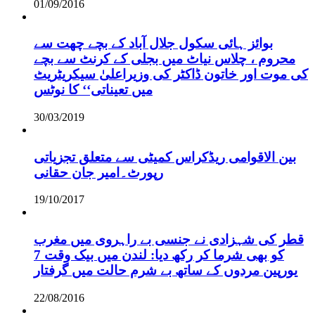
01/09/2016
بوائز ہائی سکول جلال آباد کے بچے چھت سے
محروم ، چلاس نیاٹ میں بجلی کے کرنٹ سے بچے
کی موت اور خاتون ڈاکٹر کی وزیراعلیٰ سیکریٹریٹ
میں تعیناتی‘‘ کا نوٹس
30/03/2019
بین الاقوامی ریڈکراس کمیٹی سے متعلق تجزیاتی
رپورٹ۔امیر جان حقانی
19/10/2017
قطر کی شہزادی نے جنسی بے راہروی میں مغرب
کو بھی شرما کر رکھ دیا: لندن میں بیک وقت 7
یورپین مردوں کے ساتھ بے شرم حالت میں گرفتار
22/08/2016