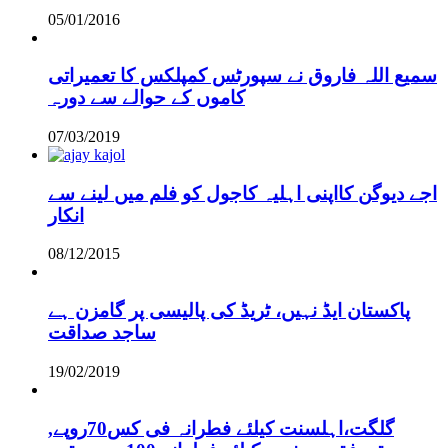
05/01/2016
سمیع اللہ فاروق نے سپورٹس کمپلکس کا تعمیراتی
کاموں کے حوالے سے دورہ
07/03/2019
اجے دیوگن کااپنی اہلیہ کاجول کو فلم میں لینے سے
انکار
08/12/2015
پاکستان ایڈ نہیں، ٹریڈ کی پالیسی پر گامزن ہے
ساجد صداقت
19/02/2019
,گلگت،اہلسنت کیلئے فطرانہ فی کس70روپے