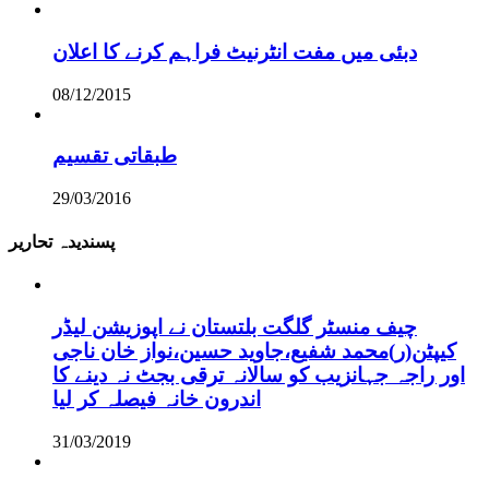
دبئی میں مفت انٹرنیٹ فراہم کرنے کا اعلان
08/12/2015
طبقاتی تقسیم
29/03/2016
پسندیدہ تحاریر
چیف منسٹر گلگت بلتستان نے اپوزیشن لیڈر
کیپٹن(ر)محمد شفیع،جاوید حسین،نواز خان ناجی
اور راجہ جہانزیب کو سالانہ ترقی بجٹ نہ دینے کا
اندرون خانہ فیصلہ کر لیا
31/03/2019