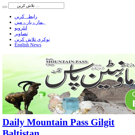
رابطہ کریں
ہمارے بارے میں
انٹرویو
تصاویر
نوکری تلاش کریں
English News
Daily Mountain Pass Gilgit
Baltistan