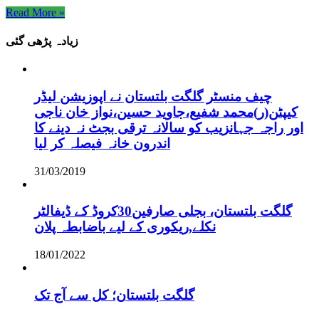
Read More »
زیادہ پڑھی گئی
چیف منسٹر گلگت بلتستان نے اپوزیشن لیڈر
کیپٹن(ر)محمد شفیع،جاوید حسین،نواز خان ناجی
اور راجہ جہانزیب کو سالانہ ترقی بجٹ نہ دینے کا
اندرون خانہ فیصلہ کر لیا
31/03/2019
گلگت بلتستان، بجلی صارفین30کروڈ کے ڈیفالٹر
نکلے,ریکوری کے لیے باضابطہ پلان
18/01/2022
گلگت بلتستان؛ کل سے آج تک