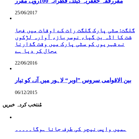
مقررفقہ جعفریہ کیلئے فطرانہ 100روپے مقرر
25/06/2017
گلگت: سٹی پارک گلگت رات کے اوقات میں فحا
شت کا اڈہ بن گیا، نوسرباز، آوارہ لڑکوں
نے شہریوں کو سٹی پارک میں وقت گذارنا
محال کر دیا ہے
22/06/2016
بین الاقوامی سروس ”اوبر“ لاہور میں آنے کو تیار
06/12/2015
مُنتخب کردہ خبریں
ہمیں واپس نیچر کی طرف جانا ہوگا۔۔۔۔۔