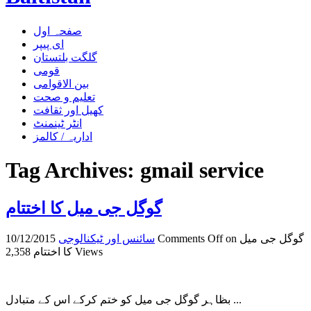
صفحہ اول
ای پیپر
گلگت بلتستان
قومی
بین الاقوامی
تعلیم و صحت
کھیل اور ثقافت
انٹر ٹینمنٹ
اداریہ / کالمز
Tag Archives:
gmail service
گوگل جی میل کا اختتام
on گوگل جی میل
Comments Off
سائنس اور ٹیکنالوجی
10/12/2015
2,358 Views
کا اختتام
بظاہر گوگل جی میل کو ختم کرکے اس کے متبادل ...