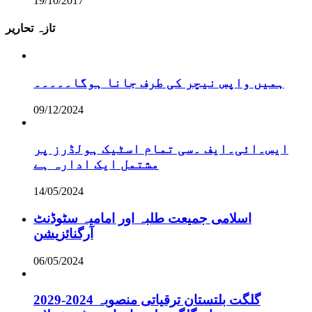
19/10/2017
تازہ تحاریر
ہمیں واپس نیچر کی طرف جانا ہوگا۔۔۔۔۔
09/12/2024
ایس۔ائی۔ایف ۔سی تمام اسٹیک ہولڈرز پر
مشتمل ایک ادارہ ہے
14/05/2024
اسلامی جمیعت طلبہ اور امامیہ سٹوڈنٹ
آرگنائزیشن
06/05/2024
گلگت بلتستان ترقیاتی منصوبہ 2024-2029