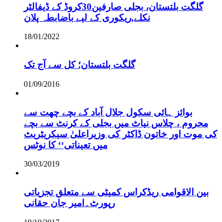
گلگت بلتستان، بجلی صارفین30کروڈ کے ڈیفالٹر
نکلے,ریکوری کے لیے باضابطہ پلان
18/01/2022
گلگت بلتستان؛ کل سے آج تک
01/09/2016
بوائز ہائی سکول جلال آباد کے بچے چھت سے
محروم ، چلاس نیاٹ میں بجلی کے کرنٹ سے بچے
کی موت اور خاتون ڈاکٹر کی وزیراعلیٰ سیکریٹریٹ
میں تعیناتی‘‘ کا نوٹس
30/03/2019
بین الاقوامی ریڈکراس کمیٹی سے متعلق تجزیاتی
رپورٹ۔امیر جان حقانی