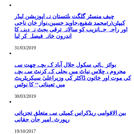
چیف منسٹر گلگت بلتستان نے اپوزیشن لیڈر
کیپٹن(ر)محمد شفیع،جاوید حسین،نواز خان ناجی
اور راجہ جہانزیب کو سالانہ ترقی بجٹ نہ دینے کا
اندرون خانہ فیصلہ کر لیا
31/03/2019
بوائز ہائی سکول جلال آباد کے بچے چھت سے
محروم ، چلاس نیاٹ میں بجلی کے کرنٹ سے بچے
کی موت اور خاتون ڈاکٹر کی وزیراعلیٰ سیکریٹریٹ
میں تعیناتی‘‘ کا نوٹس
30/03/2019
بین الاقوامی ریڈکراس کمیٹی سے متعلق تجزیاتی
رپورٹ۔امیر جان حقانی
19/10/2017