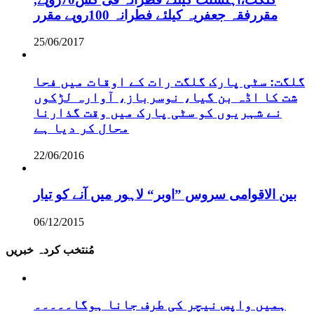
مقررفقہ جعفریہ کیلئے فطرانہ 100روپے مقرر
25/06/2017
گلگت: سٹی پارک گلگت رات کے اوقات میں فحا
شت کا اڈہ بن گیا، نوسرباز، آوارہ لڑکوں
نے شہریوں کو سٹی پارک میں وقت گذارنا
محال کر دیا ہے
22/06/2016
بین الاقوامی سروس ”اوبر“ لاہور میں آنے کو تیار
06/12/2015
مُنتخب کردہ خبریں
ہمیں واپس نیچر کی طرف جانا ہوگا۔۔۔۔۔