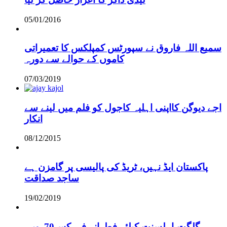
05/01/2016
سمیع اللہ فاروق نے سپورٹس کمپلکس کا تعمیراتی
کاموں کے حوالے سے دورہ
07/03/2019
اجے دیوگن کااپنی اہلیہ کاجول کو فلم میں لینے سے
انکار
08/12/2015
پاکستان ایڈ نہیں، ٹریڈ کی پالیسی پر گامزن ہے
ساجد صداقت
19/02/2019
,گلگت،اہلسنت کیلئے فطرانہ فی کس70روپے