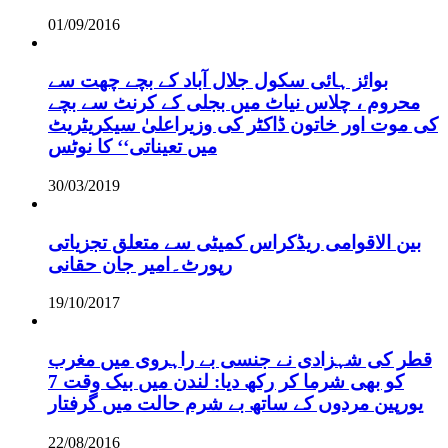
01/09/2016
بوائز ہائی سکول جلال آباد کے بچے چھت سے
محروم ، چلاس نیاٹ میں بجلی کے کرنٹ سے بچے
کی موت اور خاتون ڈاکٹر کی وزیراعلیٰ سیکریٹریٹ
میں تعیناتی‘‘ کا نوٹس
30/03/2019
بین الاقوامی ریڈکراس کمیٹی سے متعلق تجزیاتی
رپورٹ۔امیر جان حقانی
19/10/2017
قطر کی شہزادی نے جنسی بے راہروی میں مغرب
کو بھی شرما کر رکھ دیا: لندن میں بیک وقت 7
یورپین مردوں کے ساتھ بے شرم حالت میں گرفتار
22/08/2016