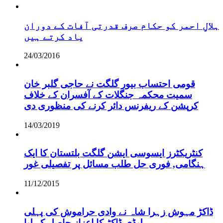
ہلالِ احمر کو حکام صرف قدرتی آفات کے دوران
یاد کرتے ہیں
24/03/2016
قومی احتساب بیور گلگت نے حاجی گلبر خان
سمیت محکمہ جنگلات کے آفسران کے خلاف
کرپشن کے ریفرنس دائر کرنے کی منظوری دی
14/03/2019
کنٹریکٹرز ایسوسی ایشن گلگت بلتستان کا ایک
ہنگامی, فوری حل طلب مسائل پر تفصیلی غور
11/12/2015
ڈاکڑ مہوش زہرا شاہ نے وادی حراموش کی پہلی
لیڈی ڈاکڑ کا اعزاز حاصل کر لیا