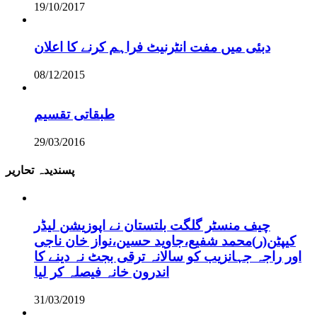
19/10/2017
دبئی میں مفت انٹرنیٹ فراہم کرنے کا اعلان
08/12/2015
طبقاتی تقسیم
29/03/2016
پسندیدہ تحاریر
چیف منسٹر گلگت بلتستان نے اپوزیشن لیڈر
کیپٹن(ر)محمد شفیع،جاوید حسین،نواز خان ناجی
اور راجہ جہانزیب کو سالانہ ترقی بجٹ نہ دینے کا
اندرون خانہ فیصلہ کر لیا
31/03/2019