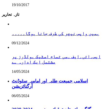
19/10/2017
تازہ تحاریر
ہمیں واپس نیچر کی طرف جانا ہوگا۔۔۔۔۔
09/12/2024
ایس۔ائی۔ایف ۔سی تمام اسٹیک ہولڈرز پر
مشتمل ایک ادارہ ہے
14/05/2024
اسلامی جمیعت طلبہ اور امامیہ سٹوڈنٹ
آرگنائزیشن
06/05/2024