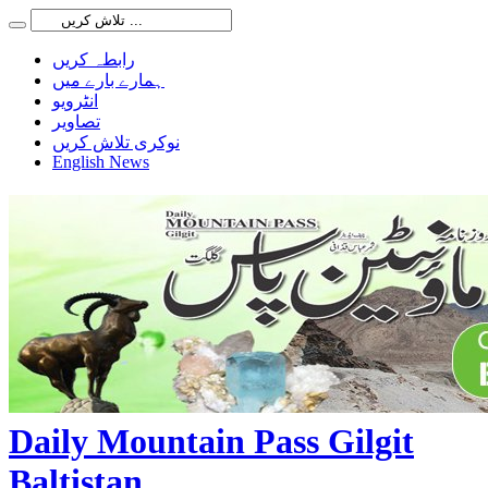
رابطہ کریں
ہمارے بارے میں
انٹرویو
تصاویر
نوکری تلاش کریں
English News
Daily Mountain Pass Gilgit
Baltistan