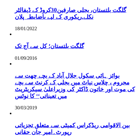
گلگت بلتستان، بجلی صارفین30کروڈ کے ڈیفالٹر
نکلے,ریکوری کے لیے باضابطہ پلان
18/01/2022
گلگت بلتستان؛ کل سے آج تک
01/09/2016
بوائز ہائی سکول جلال آباد کے بچے چھت سے
محروم ، چلاس نیاٹ میں بجلی کے کرنٹ سے بچے
کی موت اور خاتون ڈاکٹر کی وزیراعلیٰ سیکریٹریٹ
میں تعیناتی‘‘ کا نوٹس
30/03/2019
بین الاقوامی ریڈکراس کمیٹی سے متعلق تجزیاتی
رپورٹ۔امیر جان حقانی