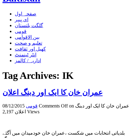
صفحہ اول
ای پیپر
گلگت بلتستان
قومی
بین الاقوامی
تعلیم و صحت
کھیل اور ثقافت
انٹر ٹینمنٹ
اداریہ / کالمز
Tag Archives:
IK
عمران خان کا ایک اور دبنگ اعلان
on عمران خان کا ایک اور دبنگ
Comments Off
قومی
08/12/2015
2,197 Views
اعلان
بلدیاتی انتخابات میں شکست ،عمران خان خودمیدان میں آگئے