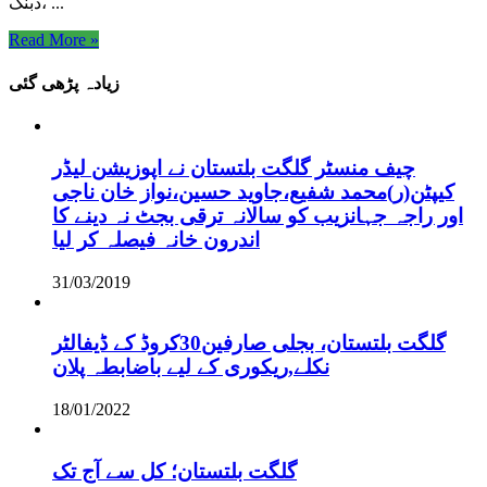
،دبنگ ...
Read More »
زیادہ پڑھی گئی
چیف منسٹر گلگت بلتستان نے اپوزیشن لیڈر
کیپٹن(ر)محمد شفیع،جاوید حسین،نواز خان ناجی
اور راجہ جہانزیب کو سالانہ ترقی بجٹ نہ دینے کا
اندرون خانہ فیصلہ کر لیا
31/03/2019
گلگت بلتستان، بجلی صارفین30کروڈ کے ڈیفالٹر
نکلے,ریکوری کے لیے باضابطہ پلان
18/01/2022
گلگت بلتستان؛ کل سے آج تک