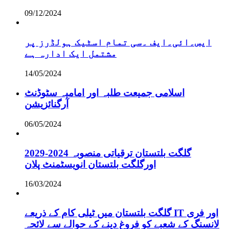
09/12/2024
ایس۔ائی۔ایف ۔سی تمام اسٹیک ہولڈرز پر
مشتمل ایک ادارہ ہے
14/05/2024
اسلامی جمیعت طلبہ اور امامیہ سٹوڈنٹ
آرگنائزیشن
06/05/2024
گلگت بلتستان ترقیاتی منصوبہ 2024-2029
اورگلگت بلتستان انویسٹمنٹ پلان
16/03/2024
گلگت بلتستان میں ٹیلی کام کے ذریعے IT اور فری
لانسنگ کے شعبے کو فروغ دینے کے حوالے سے لائحہ