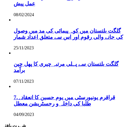
عمل پیش
08/02/2024
گلگت بلتستان میں کوہ پیمائی کی مد میں وصول
کی جانے والی رقوم اور اس سے متعلق اعداد شمار
25/11/2023
گلگت بلتستان سے پہلی مرتبہ چیری کا پھل چین
برآمد
07/11/2023
قراقرم یونیورسٹی میں یوم حسین کا انعقاد۔,7
طلبا کی داخلہ و رجسٹریشن معطل
04/09/2023
شہرت یافتہ