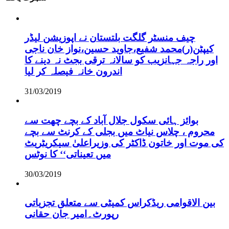
چیف منسٹر گلگت بلتستان نے اپوزیشن لیڈر
کیپٹن(ر)محمد شفیع،جاوید حسین،نواز خان ناجی
اور راجہ جہانزیب کو سالانہ ترقی بجٹ نہ دینے کا
اندرون خانہ فیصلہ کر لیا
31/03/2019
بوائز ہائی سکول جلال آباد کے بچے چھت سے
محروم ، چلاس نیاٹ میں بجلی کے کرنٹ سے بچے
کی موت اور خاتون ڈاکٹر کی وزیراعلیٰ سیکریٹریٹ
میں تعیناتی‘‘ کا نوٹس
30/03/2019
بین الاقوامی ریڈکراس کمیٹی سے متعلق تجزیاتی
رپورٹ۔امیر جان حقانی