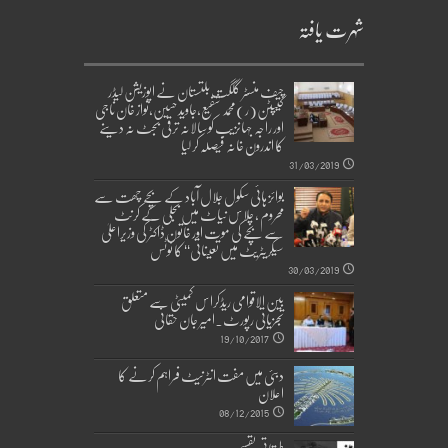
شہرت یافتہ
چیف منسٹر گلگت بلتستان نے اپوزیشن لیڈر
کیپٹن(ر)محمد شفیع،جاوید حسین،نواز خان ناجی
اور راجہ جہانزیب کو سالانہ ترقی بجٹ نہ دینے
کا اندرون خانہ فیصلہ کر لیا
31/03/2019
بوائز ہائی سکول جلال آباد کے بچے چھت سے
محروم ، چلاس نیاٹ میں بجلی کے کرنٹ
سے بچے کی موت اور خاتون ڈاکٹر کی وزیراعلیٰ
سیکریٹریٹ میں تعیناتی‘‘ کا نوٹس
30/03/2019
بین الاقوامی ریڈکراس کمیٹی سے متعلق
تجزیاتی رپورٹ۔امیر جان حقانی
19/10/2017
دبئی میں مفت انٹرنیٹ فراہم کرنے کا
اعلان
08/12/2015