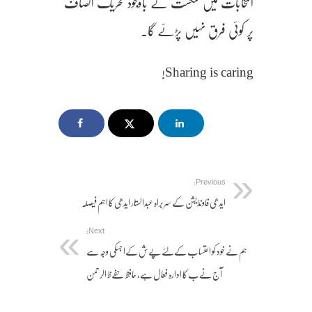
انتخابات میں شکست کے باوجود تحریک انصاف
پر کوئی فرق نہیں پڑئے گا۔
Sharing is caring!
Previous:
ایدھی فاونڈیشن کے سربراہ عبدالستار ایدھی کا اہم فیصلہ
Next:
ہم نے خود کو احتساب کےلئے پےش کےا جسکی وجہ سے
آج نےب کا ادارہ فعال ہے، حافظ حفےظ الرحمن