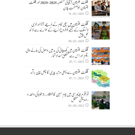
گلگت بلتستان ترقیاتی منصوبہ 2024-2029 اورگلگت
بلتستان انویسٹمنٹ پلان
16/03/2024
گلگت بلتستان میں ٹیلی کام کے ذریعے IT اور فری
لانسنگ کے شعبے کو فروغ دینے کے حوالے سے لائحہ
عمل پیش
08/02/2024
گلگت بلتستان میں کوہ پیمائی کی مد میں وصول کی جانے والی
رقوم اور اس سے متعلق اعداد شمار
25/11/2023
گلگت بلتستان سے پہلی مرتبہ چیری کا پھل چین برآمد
07/11/2023
قراقرم یونیورسٹی میں یوم حسین کا انعقاد۔,7 طلبا کی داخلہ و
رجسٹریشن معطل
04/09/2023