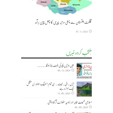
گلگت بلتستان سے پہلی مرتبہ چیری کا پھل چین برآمد
07/11/2023
مُنتخب کردہ خبریں
ہمیں واپس نیچر کی طرف جانا ہوگا۔۔۔۔۔
09/12/2024
ایس۔ائی۔ایف ۔سی تمام اسٹیک ہولڈرز پر مشتمل
ایک ادارہ ہے
14/05/2024
اسلامی جمیعت طلبہ اور امامیہ سٹوڈنٹ آرگنائزیشن
06/05/2024