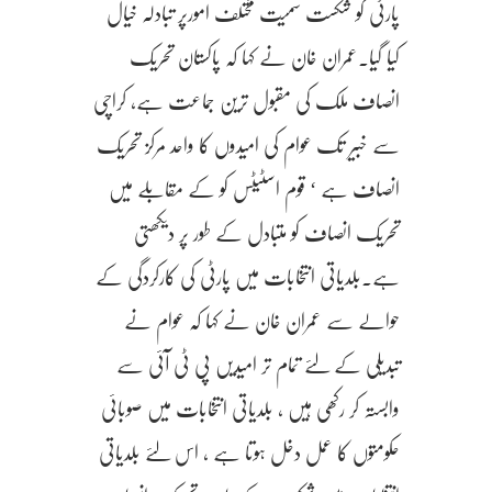
پارٹی کو شکست سمیت مختلف امورپر تبادلہ خیال
کیا گیا۔عمران خان نے کہا کہ پاکستان تحریک
انصاف ملک کی مقبول ترین جماعت ہے، کراچی
سے خبیر تک عوام کی امیدوں کا واحد مرکز تحریک
انصاف ہے ‘ قوم اسٹیٹس کو کے مقابلے میں
تحریک انصاف کو متبادل کے طور پر دیکھتی
ہے۔بلدیاتی انتخابات میں پارٹی کی کارکردگی کے
حوالے سے عمران خان نے کہا کہ عوام نے
تبدیلی کے لئے تمام تر امیدیں پی ٹی آئی سے
وابستہ کر رکھی ہیں ، بلدیاتی انتخابات میں صوبائی
حکومتوں کا عمل دخل ہوتا ہے ، اس لئے بلدیاتی