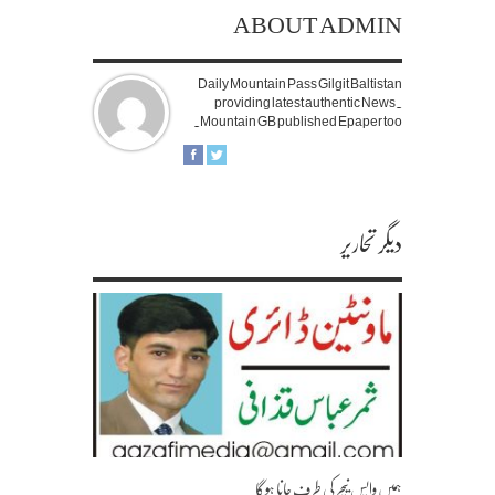
ABOUT ADMIN
Daily Mountain Pass Gilgit Baltistan
providing latest authentic News.
Mountain GB published Epaper too.
دیگر تحاریر
ہمیں واپس نیچر کی طرف جانا ہوگا۔۔۔۔۔