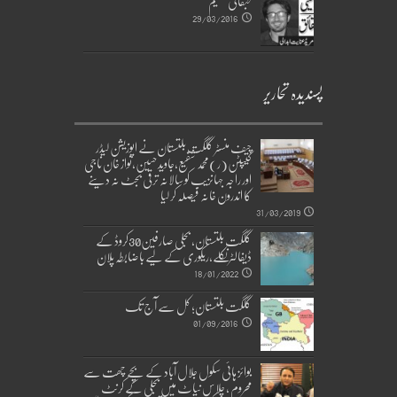
طبقاتی تقسیم
29/03/2016
پسندیدہ تحاریر
چیف منسٹر گلگت بلتستان نے اپوزیشن لیڈر
کیپٹن(ر)محمد شفیع،جاوید حسین،نواز خان ناجی
اور راجہ جہانزیب کو سالانہ ترقی بجٹ نہ دینے
کا اندرون خانہ فیصلہ کر لیا
31/03/2019
گلگت بلتستان، بجلی صارفین30کروڈ کے
ڈیفالٹر نکلے,ریکوری کے لیے باضابطہ پلان
18/01/2022
گلگت بلتستان؛ کل سے آج تک
01/09/2016
بوائز ہائی سکول جلال آباد کے بچے چھت سے
محروم ، چلاس نیاٹ میں بجلی کے کرنٹ