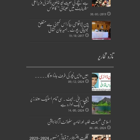
سے بچے کی موت اور خاتون ڈاکٹر کی وزیراعلیٰ
سیکریٹریٹ میں تعیناتی‘‘ کا نوٹس
30/03/2019
بین الاقوامی ریڈکراس کمیٹی سے متعلق
تجزیاتی رپورٹ۔امیر جان حقانی
19/10/2017
تازہ تحاریر
ہمیں واپس نیچر کی طرف جانا ہوگا۔۔۔۔۔
09/12/2024
ایس۔ائی۔ایف ۔سی تمام اسٹیک ہولڈرز پر
مشتمل ایک ادارہ ہے
14/05/2024
اسلامی جمیعت طلبہ اور امامیہ سٹوڈنٹ آرگنائزیشن
06/05/2024
گلگت بلتستان ترقیاتی منصوبہ 2024-2029