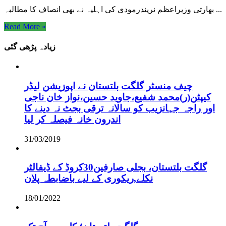
بھارتی وزیراعظم نریندرمودی کی اہلیہ نے بھی انصاف کا مطالبہ ...
Read More »
زیادہ پڑھی گئی
چیف منسٹر گلگت بلتستان نے اپوزیشن لیڈر
کیپٹن(ر)محمد شفیع،جاوید حسین،نواز خان ناجی
اور راجہ جہانزیب کو سالانہ ترقی بجٹ نہ دینے کا
اندرون خانہ فیصلہ کر لیا
31/03/2019
گلگت بلتستان، بجلی صارفین30کروڈ کے ڈیفالٹر
نکلے,ریکوری کے لیے باضابطہ پلان
18/01/2022