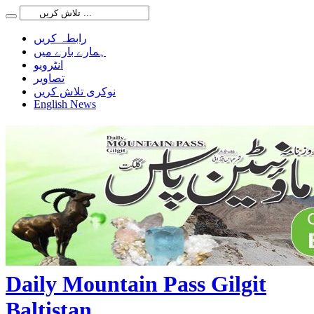
رابطہ کریں
ہمارے بارے میں
انٹرویو
تصاویر
نوکری تلاش کریں
English News
Daily Mountain Pass Gilgit
Baltistan