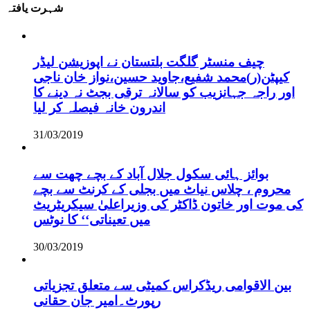
شہرت یافتہ
چیف منسٹر گلگت بلتستان نے اپوزیشن لیڈر
کیپٹن(ر)محمد شفیع،جاوید حسین،نواز خان ناجی
اور راجہ جہانزیب کو سالانہ ترقی بجٹ نہ دینے کا
اندرون خانہ فیصلہ کر لیا
31/03/2019
بوائز ہائی سکول جلال آباد کے بچے چھت سے
محروم ، چلاس نیاٹ میں بجلی کے کرنٹ سے بچے
کی موت اور خاتون ڈاکٹر کی وزیراعلیٰ سیکریٹریٹ
میں تعیناتی‘‘ کا نوٹس
30/03/2019
بین الاقوامی ریڈکراس کمیٹی سے متعلق تجزیاتی
رپورٹ۔امیر جان حقانی