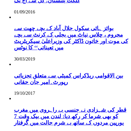
گلگت بلتستان؛ کل سے آج تک
01/09/2016
بوائز ہائی سکول جلال آباد کے بچے چھت سے
محروم ، چلاس نیاٹ میں بجلی کے کرنٹ سے بچے
کی موت اور خاتون ڈاکٹر کی وزیراعلیٰ سیکریٹریٹ
میں تعیناتی‘‘ کا نوٹس
30/03/2019
بین الاقوامی ریڈکراس کمیٹی سے متعلق تجزیاتی
رپورٹ۔امیر جان حقانی
19/10/2017
قطر کی شہزادی نے جنسی بے راہروی میں مغرب
کو بھی شرما کر رکھ دیا: لندن میں بیک وقت 7
یورپین مردوں کے ساتھ بے شرم حالت میں گرفتار