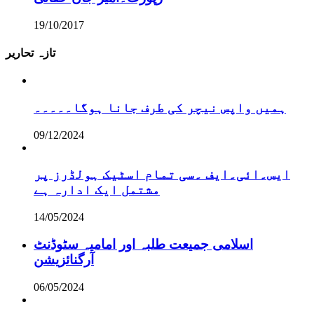
19/10/2017
تازہ تحاریر
ہمیں واپس نیچر کی طرف جانا ہوگا۔۔۔۔۔
09/12/2024
ایس۔ائی۔ایف ۔سی تمام اسٹیک ہولڈرز پر
مشتمل ایک ادارہ ہے
14/05/2024
اسلامی جمیعت طلبہ اور امامیہ سٹوڈنٹ
آرگنائزیشن
06/05/2024