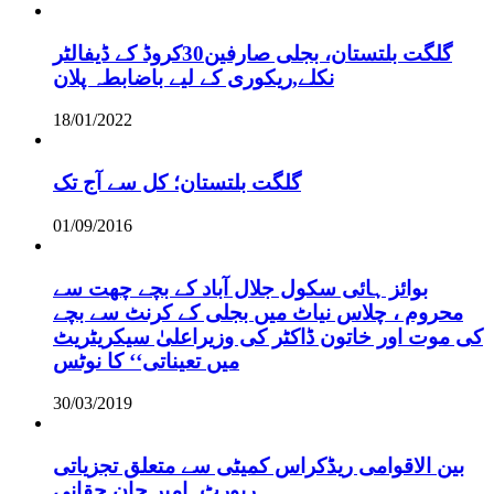
گلگت بلتستان، بجلی صارفین30کروڈ کے ڈیفالٹر
نکلے,ریکوری کے لیے باضابطہ پلان
18/01/2022
گلگت بلتستان؛ کل سے آج تک
01/09/2016
بوائز ہائی سکول جلال آباد کے بچے چھت سے
محروم ، چلاس نیاٹ میں بجلی کے کرنٹ سے بچے
کی موت اور خاتون ڈاکٹر کی وزیراعلیٰ سیکریٹریٹ
میں تعیناتی‘‘ کا نوٹس
30/03/2019
بین الاقوامی ریڈکراس کمیٹی سے متعلق تجزیاتی
رپورٹ۔امیر جان حقانی