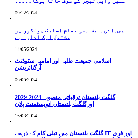
ہمیں واپس نیچر کی طرف جانا ہوگا۔۔۔۔۔
09/12/2024
ایس۔ائی۔ایف ۔سی تمام اسٹیک ہولڈرز پر
مشتمل ایک ادارہ ہے
14/05/2024
اسلامی جمیعت طلبہ اور امامیہ سٹوڈنٹ
آرگنائزیشن
06/05/2024
گلگت بلتستان ترقیاتی منصوبہ 2024-2029
اورگلگت بلتستان انویسٹمنٹ پلان
16/03/2024
گلگت بلتستان میں ٹیلی کام کے ذریعے IT اور فری