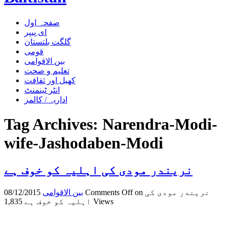
صفحہ اول
ای پیپر
گلگت بلتستان
قومی
بین الاقوامی
تعلیم و صحت
کھیل اور ثقافت
انٹر ٹینمنٹ
اداریہ / کالمز
Tag Archives:
Narendra-Modi-
wife-Jashodaben-Modi
نریندر مودی کی اہلیہ کو خوف ہے
on نریندر مودی کی
Comments Off
بین الاقوامی
08/12/2015
1,835 Views
اہلیہ کو خوف ہے