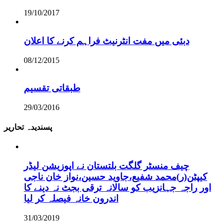
19/10/2017
دبئی میں مفت انٹرنیٹ فراہم کرنے کا اعلان
08/12/2015
طبقاتی تقسیم
29/03/2016
پسندیدہ تحاریر
چیف منسٹر گلگت بلتستان نے اپوزیشن لیڈر
کیپٹن(ر)محمد شفیع،جاوید حسین،نواز خان ناجی
اور راجہ جہانزیب کو سالانہ ترقی بجٹ نہ دینے کا
اندرون خانہ فیصلہ کر لیا
31/03/2019