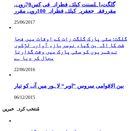
,گلگت،اہلسنت کیلئے فطرانہ فی کس70روپے
مقررفقہ جعفریہ کیلئے فطرانہ 100روپے مقرر
25/06/2017
گلگت: سٹی پارک گلگت رات کے اوقات میں فحا
شت کا اڈہ بن گیا، نوسرباز، آوارہ لڑکوں
نے شہریوں کو سٹی پارک میں وقت گذارنا
محال کر دیا ہے
22/06/2016
بین الاقوامی سروس ”اوبر“ لاہور میں آنے کو تیار
06/12/2015
مُنتخب کردہ خبریں