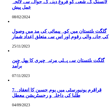
لانسنگ کے شعبے کو فروغ دینے کے حوالے سے لائحہ
عمل پیش
08/02/2024
گلگت بلتستان میں کوہ پیمائی کی مد میں وصول
کی جانے والی رقوم اور اس سے متعلق اعداد شمار
25/11/2023
گلگت بلتستان سے پہلی مرتبہ چیری کا پھل چین
برآمد
07/11/2023
قراقرم یونیورسٹی میں یوم حسین کا انعقاد۔,7
طلبا کی داخلہ و رجسٹریشن معطل
04/09/2023