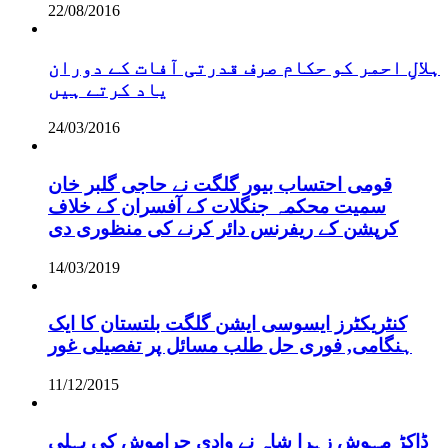
22/08/2016
ہلالِ احمر کو حکام صرف قدرتی آفات کے دوران
یاد کرتے ہیں
24/03/2016
قومی احتساب بیور گلگت نے حاجی گلبر خان
سمیت محکمہ جنگلات کے آفسران کے خلاف
کرپشن کے ریفرنس دائر کرنے کی منظوری دی
14/03/2019
کنٹریکٹرز ایسوسی ایشن گلگت بلتستان کا ایک
ہنگامی, فوری حل طلب مسائل پر تفصیلی غور
11/12/2015
ڈاکڑ مہوش زہرا شاہ نے وادی حراموش کی پہلی