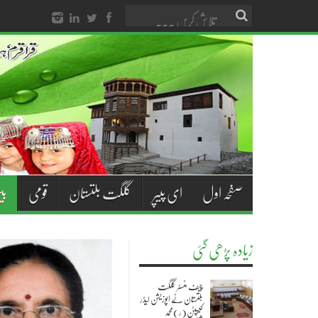
صفحہ اول
ای پیپر
گلگت بلتستان
قومی
بی
زیادہ پڑھی گئی
چیف منسٹر گلگت
بلتستان نے اپوزیشن لیڈر
کیپٹن(ر)محمد