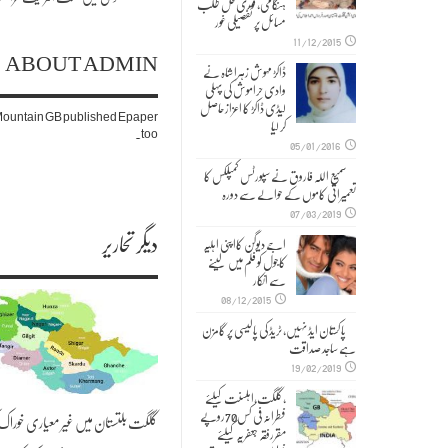
ہنگامی, فوری حل طلب
مسائل پر تفصیلی غور
11/12/2015
ABOUT ADMIN
ڈاکڑ مہوش زہرا شاہ نے
وادی حراموش کی پہلی
لیڈی ڈاکڑ کا اعزاز حاصل
. Mountain GB published Epaper
کر لیا
too.
05/01/2016
سمیع اللہ فاروق نے سپورٹس کمپلکس کا
تعمیراتی کاموں کے حوالے سے دورہ
07/03/2019
دیگر تحاریر
اجے دیوگن کااپنی اہلیہ
کاجول کو فلم میں لینے
سے انکار
08/12/2015
پاکستان ایڈ نہیں، ٹریڈ کی پالیسی پر گامزن
ہے ساجد صداقت
19/02/2019
,گلگت،اہلسنت کیلئے
فطرانہ فی کس70روپے
گلگت بلتستان میں غیر معیاری خوراک 
مقررفقہ جعفریہ کیلئے