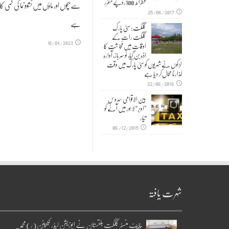
فطرانہ 100روپے مقرر
سے بچوں اور ماؤں میں نشوونما کی کمی کا
25/06/2017
ہے
گلگت: سٹی پارک
گلگت رات کے
10/04/2023
اوقات میں فحا شت کا
اڈہ بن گیا، نوسرباز، آوارہ
لڑکوں نے شہریوں کو سٹی پارک میں وقت
گذارنا محال کر دیا ہے
22/06/2016
بین الاقوامی سروس
”اوبر“ لاہور میں آنے کو
تیار
06/12/2015
شہرت یافتہ
چیف منسٹر گلگت بلتستان نے اپوزیشن لیڈر کیپٹن(ر)محمد