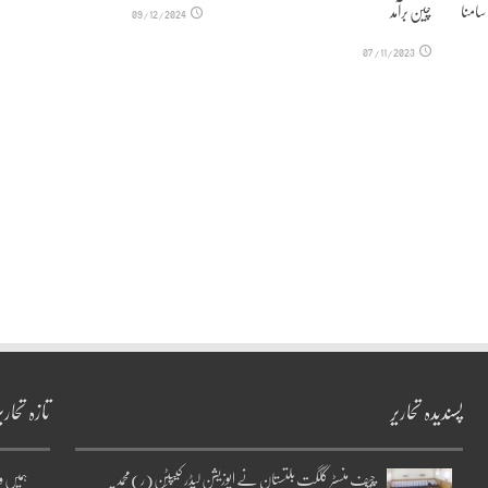
 سامنا
چین برآمد
09/12/2024
07/11/2023
پسندیدہ تحاریر
تازہ تحاری
چیف منسٹر گلگت بلتستان نے اپوزیشن لیڈر کیپٹن(ر)محمد
ہمیں و