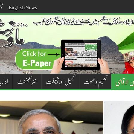
English News
نو
تعلیم و صحت
کھیل اور ثقافت
انٹر ٹینمنٹ
اداریہ
ن الاقوامی