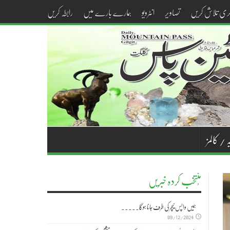
کری تلاش کریں
تصاویر
انٹرویو
ہمارے بارے میں
رابطہ کریں
 / کالمز
مُنتخب کردہ خبریں
ہمیں واپس نیچر کی طرف جانا ہوگا۔۔۔۔۔
09/12/2024