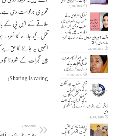
رپورٹ۔امیر جان حقانی
19/10/2017
تحریری درخواست دی ہے۔دلچ
قطر کی شہزادی نے
جنسی بے راہروی میں
علاقے کے ایس پی کے پاس گ
مغرب کو بھی شرما کر رکھ
دیا: لندن میں بیک
قتل کیے جانے کا خطرہ ہے۔ 
وقت 7 یورپین مردوں کے ساتھ بے شرم
حالت میں گرفتار
انھیں یہ جاننے کا حق ہے ک
22/08/2016
ہلالِ احمر کو حکام صرف
بین گجرات کے شورواڑا گاوں
قدرتی آفات کے
دوران یاد کرتے ہیں
24/03/2016
Sharing is caring!
قومی احتساب بیور گلگت
نے حاجی گلبر خان
سمیت محکمہ جنگلات
کے آفسران کے خلاف
کرپشن کے ریفرنس دائر کرنے کی منظوری
دی
14/03/2019
کنٹریکٹرز ایسوسی ایشن
Previous:
گلگت بلتستان کا ایک
دبئی میں مفت انٹرنیٹ فراہم 