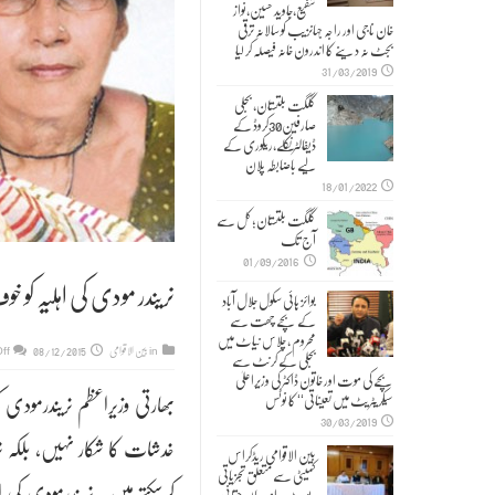
شفیع،جاوید حسین،نواز
خان ناجی اور راجہ جہانزیب کو سالانہ ترقی
بجٹ نہ دینے کا اندرون خانہ فیصلہ کر لیا
31/03/2019
گلگت بلتستان، بجلی
صارفین30کروڈ کے
ڈیفالٹر نکلے,ریکوری کے
لیے باضابطہ پلان
18/01/2022
گلگت بلتستان؛ کل سے
آج تک
01/09/2016
نریندر مودی کی اہلیہ کو 
بوائز ہائی سکول جلال آباد
کے بچے چھت سے
محروم ، چلاس نیاٹ میں
in
بین الاقوامی
08/12/2015
ff
بجلی کے کرنٹ سے
بچے کی موت اور خاتون ڈاکٹر کی وزیراعلیٰ
بھارتی وزیراعظم نریندرمودی 
سیکریٹریٹ میں تعیناتی‘‘ کا نوٹس
30/03/2019
خدشات کا شکار نہیں، بلکہ نر
بین الاقوامی ریڈکراس
کمیٹی سے متعلق تجزیاتی
کرسکتے ہیں۔ نریندرمودی کی ا