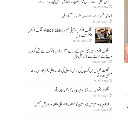
ایس۔ائی۔ایف ۔سی تمام اسٹیک ہولڈرز پر مشتمل ایک ادارہ ہے
14/05/2024
اسلامی جمیعت طلبہ اور امامیہ سٹوڈنٹ آرگنائزیشن
06/05/2024
گلگت بلتستان ترقیاتی منصوبہ 2024-2029 اورگلگت بلتستان
انویسٹمنٹ پلان
16/03/2024
گلگت بلتستان میں ٹیلی کام کے ذریعے IT اور فری لانسنگ کے شعبے کو فروغ
دینے کے حوالے سے لائحہ عمل پیش
08/02/2024
گلگت بلتستان میں کوہ پیمائی کی مد میں وصول کی جانے والی رقوم اور اس سے
متعلق اعداد شمار
25/11/2023
گلگت بلتستان سے پہلی مرتبہ چیری کا پھل چین برآمد
07/11/2023
ی
قراقرم یونیورسٹی میں یوم حسین کا انعقاد۔,7 طلبا کی داخلہ و رجسٹریشن معطل
04/09/2023