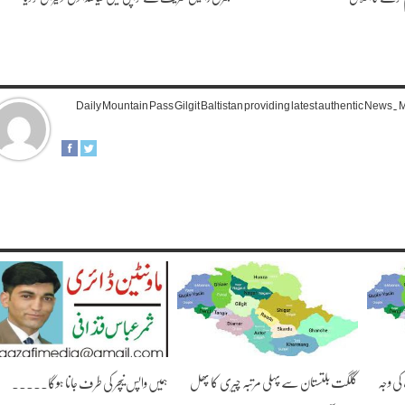
Daily Mountain Pass Gilgit Baltistan providing latest authentic News
کی وجہ
گلگت بلتستان سے پہلی مرتبہ چیری کا پھل
ہمیں واپس نیچر کی طرف جانا ہوگا۔۔۔۔۔