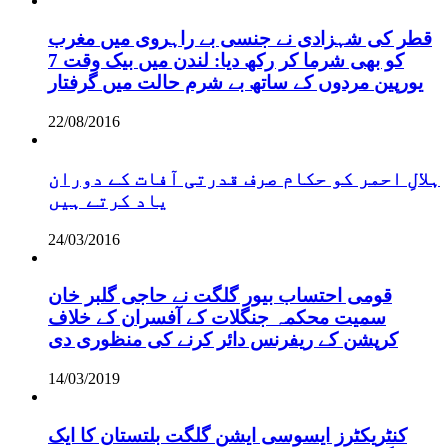
قطر کی شہزادی نے جنسی بے راہروی میں مغرب
کو بھی شرما کر رکھ دیا: لندن میں بیک وقت 7
یورپین مردوں کے ساتھ بے شرم حالت میں گرفتار
22/08/2016
ہلالِ احمر کو حکام صرف قدرتی آفات کے دوران
یاد کرتے ہیں
24/03/2016
قومی احتساب بیور گلگت نے حاجی گلبر خان
سمیت محکمہ جنگلات کے آفسران کے خلاف
کرپشن کے ریفرنس دائر کرنے کی منظوری دی
14/03/2019
کنٹریکٹرز ایسوسی ایشن گلگت بلتستان کا ایک