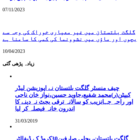
07/11/2023
گلگت بلتستان میں غیر معیاری خوراک کی وجہ سے
بچوں اور ماؤں میں نشوونما کی کمی کا سامنا ہے
10/04/2023
زیادہ پڑھی گئی
چیف منسٹر گلگت بلتستان نے اپوزیشن لیڈر
کیپٹن(ر)محمد شفیع،جاوید حسین،نواز خان ناجی
اور راجہ جہانزیب کو سالانہ ترقی بجٹ نہ دینے کا
اندرون خانہ فیصلہ کر لیا
31/03/2019
گلگت بلتستان، بجلی صارفین30کروڈ کے ڈیفالٹر