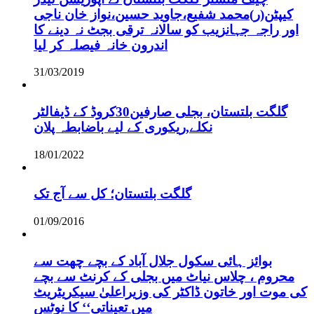
کیپٹن(ر)محمد شفیع،جاوید حسین،نواز خان ناجی
اور راجہ جہانزیب کو سالانہ ترقی بجٹ نہ دینے کا
اندرون خانہ فیصلہ کر لیا
31/03/2019
گلگت بلتستان، بجلی صارفین30کروڈ کے ڈیفالٹر
نکلے,ریکوری کے لیے باضابطہ پلان
18/01/2022
گلگت بلتستان؛ کل سے آج تک
01/09/2016
بوائز ہائی سکول جلال آباد کے بچے چھت سے
محروم ، چلاس نیاٹ میں بجلی کے کرنٹ سے بچے
کی موت اور خاتون ڈاکٹر کی وزیراعلیٰ سیکریٹریٹ
میں تعیناتی‘‘ کا نوٹس