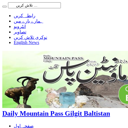
رابطہ کریں
ہمارے بارے میں
انٹرویو
تصاویر
نوکری تلاش کریں
English News
Daily Mountain Pass Gilgit Baltistan
صفحہ اول