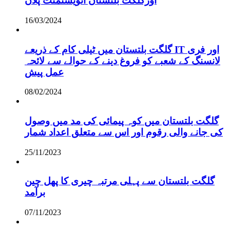
اورگلگت بلتستان انویسٹمنٹ پلان
16/03/2024
گلگت بلتستان میں ٹیلی کام کے ذریعے IT اور فری
لانسنگ کے شعبے کو فروغ دینے کے حوالے سے لائحہ
عمل پیش
08/02/2024
گلگت بلتستان میں کوہ پیمائی کی مد میں وصول
کی جانے والی رقوم اور اس سے متعلق اعداد شمار
25/11/2023
گلگت بلتستان سے پہلی مرتبہ چیری کا پھل چین
برآمد
07/11/2023