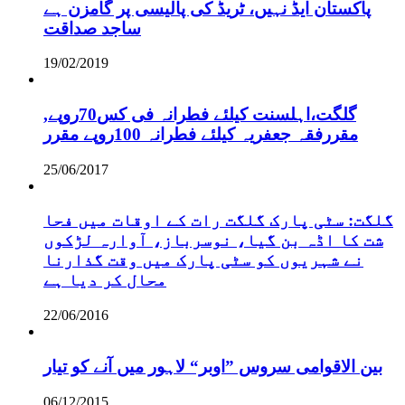
پاکستان ایڈ نہیں، ٹریڈ کی پالیسی پر گامزن ہے
ساجد صداقت
19/02/2019
,گلگت،اہلسنت کیلئے فطرانہ فی کس70روپے
مقررفقہ جعفریہ کیلئے فطرانہ 100روپے مقرر
25/06/2017
گلگت: سٹی پارک گلگت رات کے اوقات میں فحا
شت کا اڈہ بن گیا، نوسرباز، آوارہ لڑکوں
نے شہریوں کو سٹی پارک میں وقت گذارنا
محال کر دیا ہے
22/06/2016
بین الاقوامی سروس ”اوبر“ لاہور میں آنے کو تیار
06/12/2015