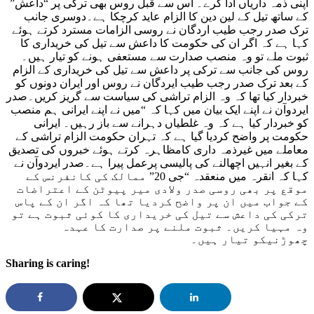
اپنی ذمہ داریاں ادا کرے۔ اس سے قبل روس بھی ترکی پر “داعش”
کے ساتھ تیل کے لین دین کا الزام عاید کرچکا ہے۔دوسری جانب
ترک صدر رجب طیب اردگان نے روسی الزامات مسترد کرتے ہوئے
کہا ہے کہ اگر ان کی حکومت کا داعش سے تیل کی خریداری کا
ثبوت ملے تو وہ منصب صدارت سے مستعفی ہونے کو تیار ہیں۔
روس کی جانب سے ترکی پر داعش سے تیل کی خریداری کے الزام
کے بعد ترک صدر رجب طیب ایردگان نے روس اور ایران دونوں کو
خبردار کیا تھا کہ وہ الزام تراشی کی سیاست سے گریز کریں۔صدر
ایردوآن نے اپنے ایک بیان میں کہا کہ “میں نے اپنے ایرانی ہم منصب
کو خبردار کیا ہے کہ وہ غلطیاں دہرانے سے باز رہیں۔ ایرانی
حکومت پر واضح کردیا گیا ہے کہ تہران حکومت الزام تراشی کے
معاملے میں غیرذمہ داری کامظاہرہ کرتے ہوئے خبروں کی تصدیق
کے بغیر انہیں اچھالنے کی پالیسی پرعمل پیرا ہے۔صدر ایردوآن نے
کہا کہ انقرہ میں منعقدہ “جی 20” ممالک کی کانفرنس کے
موقع پر بھی روسی صدر ولادی میر پیوٹن کے اعتراضات
کے جواب میں ان پر واضح کردیا تھا کہ اگر ان کے پاس
ترکی کی داعش سے تیل کی خریداری کا کوئی ثبوت ہے تو
وہ مہیا کریں۔ ثبوت ملنے پر صدارت کا عہدہ
چھوڑنیکو تیار ہیں۔
Sharing is caring!