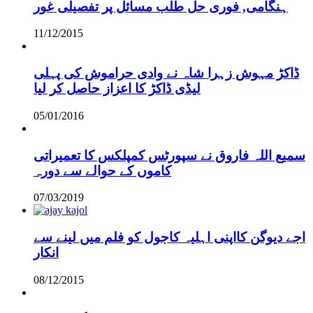
ہنگامی, فوری حل طلب مسائل پر تفصیلی غور
11/12/2015
ڈاکڑ مہوش زہرا شاہ نے وادی حراموش کی پہلی
لیڈی ڈاکڑ کا اعزاز حاصل کر لیا
05/01/2016
سمیع اللہ فاروق نے سپورٹس کمپلکس کا تعمیراتی
کاموں کے حوالے سے دورہ
07/03/2019
اجے دیوگن کااپنی اہلیہ کاجول کو فلم میں لینے سے
انکار
08/12/2015