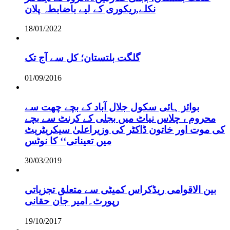
نکلے,ریکوری کے لیے باضابطہ پلان
18/01/2022
گلگت بلتستان؛ کل سے آج تک
01/09/2016
بوائز ہائی سکول جلال آباد کے بچے چھت سے
محروم ، چلاس نیاٹ میں بجلی کے کرنٹ سے بچے
کی موت اور خاتون ڈاکٹر کی وزیراعلیٰ سیکریٹریٹ
میں تعیناتی‘‘ کا نوٹس
30/03/2019
بین الاقوامی ریڈکراس کمیٹی سے متعلق تجزیاتی
رپورٹ۔امیر جان حقانی
19/10/2017