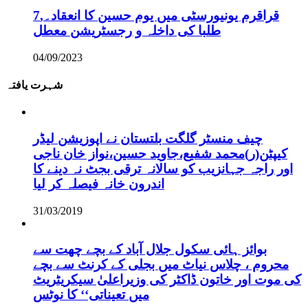
قراقرم یونیورسٹی میں یوم حسین کا انعقاد۔,7
طلبا کی داخلہ و رجسٹریشن معطل
04/09/2023
شہرت یافتہ
چیف منسٹر گلگت بلتستان نے اپوزیشن لیڈر
کیپٹن(ر)محمد شفیع،جاوید حسین،نواز خان ناجی
اور راجہ جہانزیب کو سالانہ ترقی بجٹ نہ دینے کا
اندرون خانہ فیصلہ کر لیا
31/03/2019
بوائز ہائی سکول جلال آباد کے بچے چھت سے
محروم ، چلاس نیاٹ میں بجلی کے کرنٹ سے بچے
کی موت اور خاتون ڈاکٹر کی وزیراعلیٰ سیکریٹریٹ
میں تعیناتی‘‘ کا نوٹس