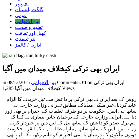
ای پیپر
گلگت بلتستان
قومی
بین الاقوامی
تعلیم و صحت
کھیل اور ثقافت
انٹر ٹینمنٹ
اداریہ / کالمز
ایران بھی ترکی کیخلاف میدان میں آگیا
on ایران بھی ترکی
Comments Off
بین الاقوامی
08/12/2015
in
1,285 Views
کیخلاف میدان میں آگیا
روس کے بعد ایران نے بھی ترکی پر داعش سے تیل خریدنے کا الزام
عاید کردیا۔غیر ملکی میڈیاکے مطابق تہرانی وزارت خارجہ نے
ساتھ ہی انقرہ حکومت پر دو طرفہ تعلقات کے احترام پر بھی زور
دیا ہے۔ایرانی وزارت خارجہ کے ترجمان جابر انصاری نے کہا کہ
ہم ترک صدر کو داعش کے ساتھ تیل کے لین دین پر خبردار کرتے
رہے ہیں۔اس کے ساتھ ساتھ ہمارا مطالبہ ہے کہ انقرہ حکومت
دونوں ملکوں کے درمیان باہمی احترام کو قائم رکھنے کے لیے بھی