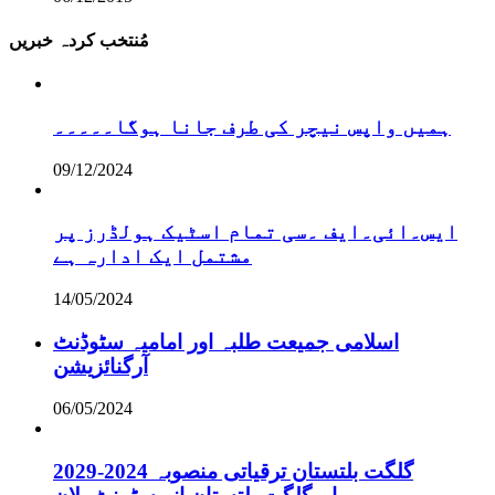
مُنتخب کردہ خبریں
ہمیں واپس نیچر کی طرف جانا ہوگا۔۔۔۔۔
09/12/2024
ایس۔ائی۔ایف ۔سی تمام اسٹیک ہولڈرز پر
مشتمل ایک ادارہ ہے
14/05/2024
اسلامی جمیعت طلبہ اور امامیہ سٹوڈنٹ
آرگنائزیشن
06/05/2024
گلگت بلتستان ترقیاتی منصوبہ 2024-2029