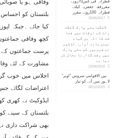
وفاقی ہو یا صوبائ
فطرانہ فی کس70روپے
مقررفقہ جعفریہ کیلئے
فطرانہ 100روپے مقرر
بلتستان کو احساس 
25/06/2017
کیا جائے ۔جبکہ اپو
گلگت: سٹی پارک گلگت
رات کے اوقات میں فحا
کچھ وفاقی جماعتوں 
شت کا اڈہ بن گیا،
نوسرباز، آوارہ لڑکوں
نے شہریوں کو سٹی پارک
پرست جماعتوں کے ع
میں وقت گذارنا محال کر
دیا ہے
مشاورت کے لئے وفاق
22/06/2016
اجلاس میں خوب گرم
بین الاقوامی سروس ”اوبر“
لاہور میں آنے کو تیار
اعتراضات لگائے جس 
06/12/2015
ایڈوکیٹ نے کھری کھ
بلتستان کے سینے کو 
بھی شراکت داری نہ
میں کر کے فائدے آپ 