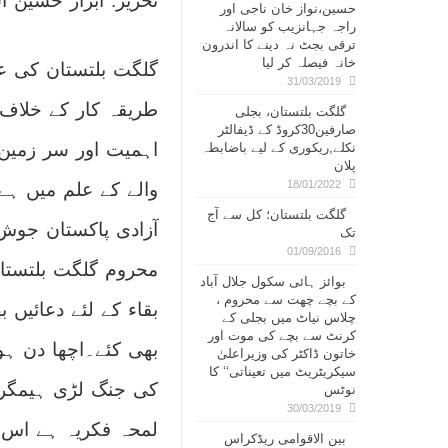
تحریر: ابرار حسین 
حسین،نواز خان ناجی اور
راجہ جہانزیب کو سالانہ
ترقی بجٹ نہ دینے کا اندرون
خانہ فیصلہ کر لیا
گلگت بلتستان کی ع
31/03/2019
طریقہ کار کے خلاف 
گلگت بلتستان، بجلی
صارفین30کروڈ کے ڈیفالٹر
اہمیت اور سر زمین
نکلے,ریکوری کے لیے باضابطہ
پلان
18/01/2022
والے کے علم میں ہ
گلگت بلتستان؛ کل سے آج
آزادی پاکستان جو
تک
01/09/2016
محروم گلگت بلتستا
بوائز ہائی سکول جلال آباد
کے بچے چھت سے محروم ،
بقاء کے لئے دعائیں
چلاس نیاٹ میں بجلی کے
کرنٹ سے بچے کی موت اور
بھی کئے۔اچھا دن ہو
خاتون ڈاکٹر کی وزیراعلیٰ
سیکریٹریٹ میں تعیناتی‘‘ کا
کی جنگ لڑی ہیمگر 
نوٹس
30/03/2019
لمحہ فکریہ ہے اس 
بین الاقوامی ریڈکراس