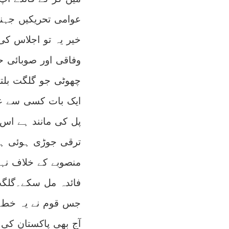
عوامی تحریکیں جہن
خیر یہ تو اجلاس ک
وفاقی اور صوبائی ح
چھوٹی جو گلگت بلتس
ایک بات کسی سے عیا
پل کی مانند ہے اس
ترقی جوڑی ہوئی ہے
منصوبے کے خلاف نہی
فائدہ مل سکے۔گلگت
جس قوم نے یہ خطہ خ
آج بھی پاکستان کی 