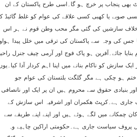
جٹ بھی پنجاب پر خرچ ہو گا۔اسی طرح پاکستان کے ان
سی صوبے یا کھبی کسی علاقے کی عوام کو غلط گائیڈ ک
خلاف سازشیں کی گئی مگر محب وطن قوم نے ہر اس
ا جس کی وجہ سے پاکستان کی ترقی میں خلل پیدا ہواو
 بنایا جائے۔آفرین ہو پاک فوج اور آرمی چیف جنرل راحی
ک سازش کو ناکام بنانے میں اپنا اہم کردار آدا کیا۔یوں
 ختم ہو چکی ہے مگر گلگت بلتستان کی عوام جو
 اور بنیادی حقوق سے محروم ہیں ان پر ایک اور نانصافی
انگ جاری ہے۔کرپٹ ھکمران اور اشرفیہ اس سازش کے
ن چمکانے میں لگے ہوئے ہیں اور اپنے اپنے طریقے سے
 پروف سیاست جاری ہے۔حکومتی اراکین چاہیے وہ