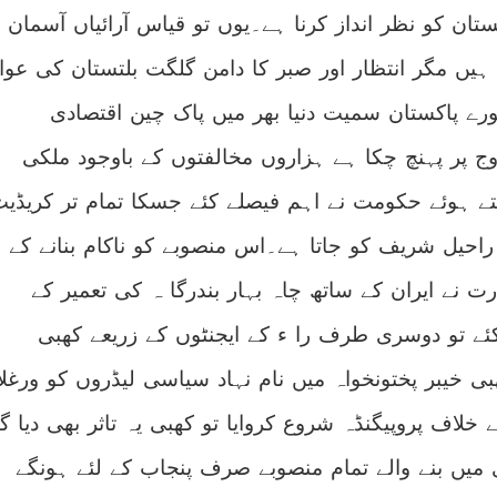
تان کو نظر انداز کرنا ہے۔یوں تو قیاس آرائیاں آسمان
یں مگر انتظار اور صبر کا دامن گلگت بلتستان کی عوا
ورے پاکستان سمیت دنیا بھر میں پاک چین اقتصادی
ج پر پہنچ چکا ہے ہزاروں مخالفتوں کے باوجود ملکی
ے ہوئے حکومت نے اہم فیصلے کئے جسکا تمام تر کریڈی
راحیل شریف کو جاتا ہے۔اس منصوبے کو ناکام بنانے کے
ت نے ایران کے ساتھ چاہ بہار بندرگا ہ کی تعمیر کے
ے تو دوسری طرف را ء کے ایجنٹوں کے زریعے کھبی
ی خیبر پختونخواہ میں نام نہاد سیاسی لیڈروں کو ورغلا
 خلاف پروپیگنڈہ شروع کروایا تو کھبی یہ تاثر بھی دیا گی
 میں بنے والے تمام منصوبے صرف پنجاب کے لئے ہونگے