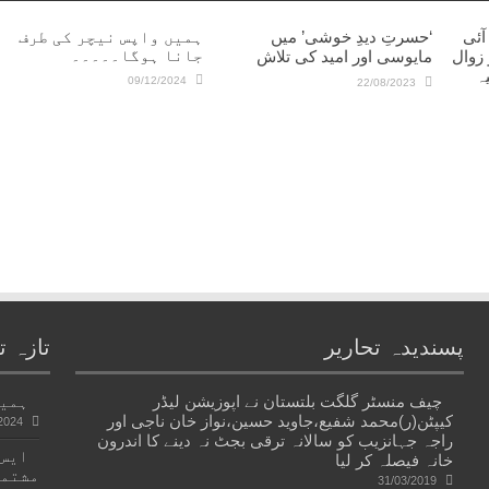
آئی
‘حسرتِ دیدِ خوشی’ میں
ہمیں واپس نیچر کی طرف
جانا ہوگا۔۔۔۔۔
 زوال
مایوسی اور امید کی تلاش‎
ہ
09/12/2024
22/08/2023
پسندیدہ تحاریر
تازہ ت
چیف منسٹر گلگت بلتستان نے اپوزیشن لیڈر
ہمیں
کیپٹن(ر)محمد شفیع،جاوید حسین،نواز خان ناجی اور
2024
راجہ جہانزیب کو سالانہ ترقی بجٹ نہ دینے کا اندرون
ایس۔
خانہ فیصلہ کر لیا
مشتمل
31/03/2019