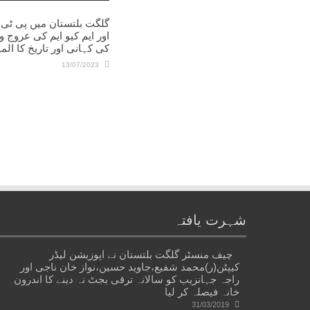
گلگت بلتستان میں پی ٹی 
اور ایم کیو ایم کی عروج و
کی کہانی اور تاریخ کا المی
13/07/2023
شہرت یافتہ
چیف منسٹر گلگت بلتستان نے اپوزیشن لیڈر
کیپٹن(ر)محمد شفیع،جاوید حسین،نواز خان ناجی اور
راجہ جہانزیب کو سالانہ ترقی بجٹ نہ دینے کا اندرون
خانہ فیصلہ کر لیا
31/03/2019