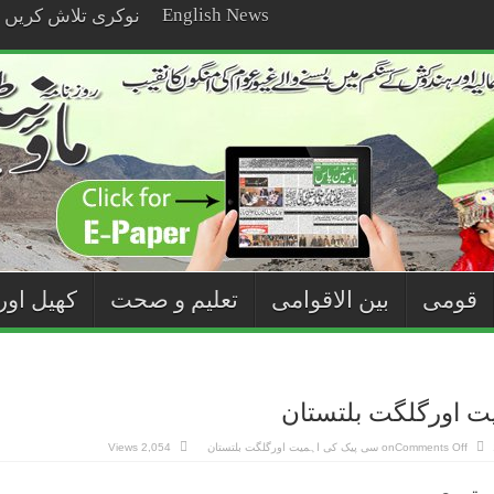
English News
نوکری تلاش کریں
قومی
بین الاقوامی
تعلیم و صحت
کھیل اور
ت اورگلگت بلتستان
Comments Off
on سی پیک کی اہمیت اورگلگت بلتستان
2,054 Views