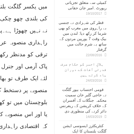
کمیٹی سے متعلق تجزیاتی
میں یکسر گلگت بلتس
رپورٹ۔امیر جان حقانی
19/10/2017
کی بلندی چھو چکی ہ
قطر کی شہزادی نے جنسی
بے راہروی میں مغرب کو بھی
نے نہیں چھوڑا ہے۔پ
شرما کر رکھ دیا: لندن میں
بیک وقت 7 یورپین مردوں کے
راہداری منصوبہ عرو
ساتھ بے شرم حالت میں
گرفتار
ترقی کو مدنظر رکھت
22/08/2016
ہلالِ احمر کو حکام صرف
پاک آرمی اور جنرل 
قدرتی آفات کے دوران
یاد کرتے ہیں
لئے ایک طرف تو بھار
24/03/2016
منصوبے پر دستخط کئ
قومی احتساب بیور گلگت
نے حاجی گلبر خان سمیت
محکمہ جنگلات کے آفسران
بلوچستان میں تو کھب
کے خلاف کرپشن کے ریفرنس
دائر کرنے کی منظوری دی
یا اور اس منصوبے کے
14/03/2019
کہ اقتصادی راہداری
کنٹریکٹرز ایسوسی ایشن
گلگت بلتستان کا ایک