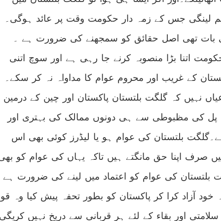
م لینگی جس کے زمہ دار حکومت وقت پر عائد ہوگی۔
ی بات تھی اصل حقائق کو سمجھنے کی ضرورت ہے ۔
کومت اتنا بڑا منصوبہ کرنے جا رہی ہے اور سوچ اتنی
تان کے غریب اور محروم عوام کا مداواہ نہ کر سکے۔
ں نہیں کہ گلگت بلتستان پاکستان اور چین کے درمین
 پل کی مظبوطی سے ہی دونوں ممالک کی بہتری اور
۔گلگت بلتستان کی عوام ہو یا لیڈرز کوئی بھی اس
ں صرف اپنا حق مانگتے ہیں تاکہ یہاں کی عوام کو بھی
 بلتستان کی عوام کو اعتماد میں لینے کی ضرورت ہے
ود آزاد کرا کر پاکستان کو بطور تحفہ پیش کیا وہ قو
سلامتی اور بقاء کے لئے ہر قربانی سے دریخ نہیں کریگی