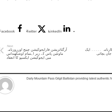
Facebook
Twitter
LinkedIn
Next:
کارنامہ ۔۔۔۔۔ ایک
آرگنائزیشن فارایجوکیشن چینج اورروزنامہ
جان بچائی
ماونٹین پاس کے زیر اہتمام اوشکھنداس
میں ایجوکیشن ایکسپو کا انعقاد
Daily Mountain Pass Gilgit Baltistan providing latest authenti