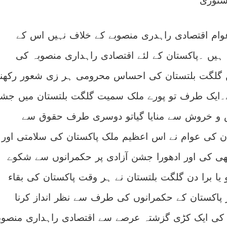
استوری
وام اقتصادی راہدری منصوبے کے خلاف نہیں اس کے
ہیں ۔پاکستان کے لئے اقتصادی راہداری منصوبہ کی
 گلگت بلتستان کی احساس محرومی ہر زی شعور رکھن
ے۔ایک طرف تو پورے ملک سمیت گلگت بلتستان میں جش
ش و خروش سے منایا گیاتو دوسری طرف حقوق سے
ن کی عوام نے اس اعظیم ملک پاکستان کی سلامتی اور
 بھی کی اور ادھورا جشن آزادی پر حکمرانوں سے شکوے
 یا برا دن گلگت بلتستان نے ہر وقت پاکستان کی بقاء
پاکستان کے حکمرانوں کی طرف سے نظر انداز کرنا
کی ایک کڑی گزشتہ عرصے سے اقتصادی راہداری منصوب