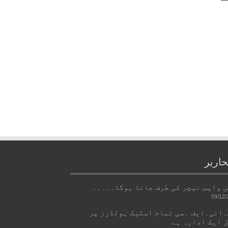
حاریر
 واپس نیچر کی طرف جانا ہوگا۔۔۔۔۔
09/12/
ائی۔ایف ۔سی تمام اسٹیک ہولڈرز پر
 ایک ادارہ ہے