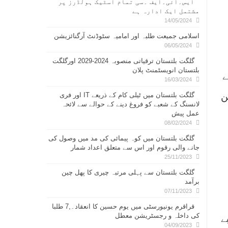
ایس۔ائی۔ایف ۔سی تمام اسٹیک ہولڈرز پر
مشتمل ایک ادارہ ہے
14/05/2024
اسلامی جمیعت طلبہ اور امامیہ سٹوڈنٹ آرگنائزیشن
06/05/2024
گلگت بلتستان ترقیاتی منصوبہ 2024-2029 اورگلگت
بلتستان انویسٹمنٹ پلان
ے
16/03/2024
ن
گلگت بلتستان میں ٹیلی کام کے ذریعے IT اور فری
لانسنگ کے شعبے کو فروغ دینے کے حوالے سے لائحہ
عمل پیش
08/02/2024
گلگت بلتستان میں کوہ پیمائی کی مد میں وصول کی
جانے والی رقوم اور اس سے متعلق اعداد شمار
25/11/2023
گلگت بلتستان سے پہلی مرتبہ چیری کا پھل چین
برآمد
07/11/2023
قراقرم یونیورسٹی میں یوم حسین کا انعقاد۔,7 طلبا
کی داخلہ و رجسٹریشن معطل
ے
04/09/2023