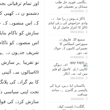
ہنگامی, فوری حل طلب
اور تمام ترقیاتی ب
مسائل پر تفصیلی غور
11/12/2015
دشمنو ں نے کھبی ک
ڈاکڑ مہوش زہرا شاہ نے
کے اس منصوبے کے 
وادی حراموش کی پہلی لیڈی
ڈاکڑ کا اعزاز حاصل کر لیا
سازش کو ناکام بنای
05/01/2016
سمیع اللہ فاروق نے
اس منصوبے کو ناکام
سپورٹس کمپلکس کا
تعمیراتی کاموں کے حوالے
شریف جنہوں نے ہر ای
سے دورہ
07/03/2019
تو تقریبا ہر سازش
اجے دیوگن
کااپنی اہلیہ کاجول کو فلم
69سالوں سے آئینی
میں لینے سے انکار
08/12/2015
کا بم گرانے کی پل
پاکستان ایڈ نہیں، ٹریڈ کی
پالیسی پر گامزن ہے ساجد
تحت اپنی سیاسی دکا
صداقت
19/02/2019
سازش کرنے کی فول
,گلگت،اہلسنت کیلئے