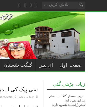
صفحہ اول
ای پیپر
گلگت بلتستان
زیادہ پڑھی گئی
سی پیک کی اہمی
چیف منسٹر گلگت بلتستان
in
اداریہ / کالمز
15/08/2016
نے اپوزیشن لیڈر
کیپٹن(ر)محمد شفیع،جاوید