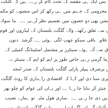
ی بس ایک ہی مقصد کے تحت کام کر رہے ہیں کہ گلگت
محرومی کے جہنم میں ہی رکھ کر اس منصوبے کو مکم
زیشن بھی دو حصوں میں تقسیم نظر آرہی ہے ۔ما سوائے
سے تعلق رکھنے والے گلگت بلتستان کے لیڈروں اور قوم
لاوہ باقی سبکو چھپ لگی ہوئی ہے۔گزشتہ دنوں
 سے آئے ہوئے سینٹرز پر مشتمل اسٹینڈنگ کمیٹی کے
ا گرمی رہی خاص طور پر ایم کو ایم کے سینٹر نے
پرصرف پیپلز پارٹی گلگت بلتستان کے صدر امجد
ری سنا دی اور کہا کہ اقتصادی راہداری کا روٹ گلگت
چیئر کر بنایا جا رہا ہے اور یہاں کی عوام کو چلو بھر
یں دی جا رہی ہے ۔ساری ھول مٹیہ تو ہمارے نصیب
آٹھائینگے۔اور اگر ایسا ہی ہوا تو گلگت بلتستان میں