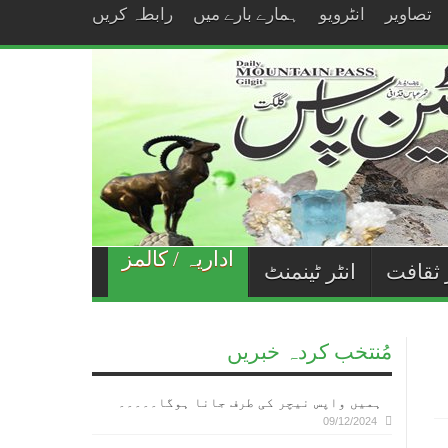
تصاویر
انٹرویو
ہمارے بارے میں
رابطہ کریں
اداریہ / کالمز
 ثقافت
انٹر ٹینمنٹ
مُنتخب کردہ خبریں
ہمیں واپس نیچر کی طرف جانا ہوگا۔۔۔۔۔
09/12/2024