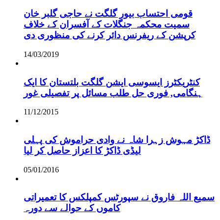
قومی احتساب بیور گلگت نے حاجی گلبر خان
سمیت محکمہ جنگلات کے آفسران کے خلاف
کرپشن کے ریفرنس دائر کرنے کی منظوری دی
14/03/2019
کنٹریکٹرز ایسوسی ایشن گلگت بلتستان کا ایک
ہنگامی, فوری حل طلب مسائل پر تفصیلی غور
11/12/2015
ڈاکڑ مہوش زہرا شاہ نے وادی حراموش کی پہلی
لیڈی ڈاکڑ کا اعزاز حاصل کر لیا
05/01/2016
سمیع اللہ فاروق نے سپورٹس کمپلکس کا تعمیراتی
کاموں کے حوالے سے دورہ