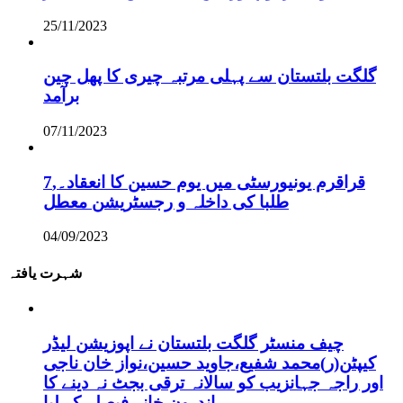
25/11/2023
گلگت بلتستان سے پہلی مرتبہ چیری کا پھل چین
برآمد
07/11/2023
قراقرم یونیورسٹی میں یوم حسین کا انعقاد۔,7
طلبا کی داخلہ و رجسٹریشن معطل
04/09/2023
شہرت یافتہ
چیف منسٹر گلگت بلتستان نے اپوزیشن لیڈر
کیپٹن(ر)محمد شفیع،جاوید حسین،نواز خان ناجی
اور راجہ جہانزیب کو سالانہ ترقی بجٹ نہ دینے کا
اندرون خانہ فیصلہ کر لیا