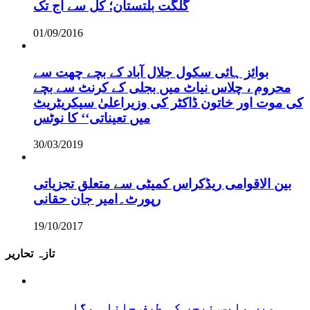
گلگت بلتستان؛ کل سے آج تک
01/09/2016
بوائز ہائی سکول جلال آباد کے بچے چھت سے
محروم ، چلاس نیاٹ میں بجلی کے کرنٹ سے بچے
کی موت اور خاتون ڈاکٹر کی وزیراعلیٰ سیکریٹریٹ
میں تعیناتی‘‘ کا نوٹس
30/03/2019
بین الاقوامی ریڈکراس کمیٹی سے متعلق تجزیاتی
رپورٹ۔امیر جان حقانی
19/10/2017
تازہ تحاریر
ہمیں واپس نیچر کی طرف جانا ہوگا۔۔۔۔۔