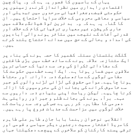
یہاں کے باسیوں کا قصور یہ ہے کہ وہ پاک چین
اقتصادی راہداری میں نظرانداز کرنے، زمینوں پر
حکومتی قبضے،جغرافیائی سرحدوں میں تبدیلی اور
سیاسی و معاشی محرومی کے خلاف سراپا احتجاج ہیں۔ ان
کا گناہ یہ ہے کہ وہ بد ترین لوڈ شیڈنگ،علاقے میں
جاری کرپشن، غیرمعیاری ترقیاتی کام کے خلاف اور
قدرتی آفات کے نتیجے میں متاثر ہونے والی آبادیوں
کی امداد و بحالی کے حق میں صدائے احتجاج بلند کرتے
ہیں۔
گلگت بلتستان مسئلہ کشمیر کا حصہ ہونے کی بناء پر
ایک متنازعہ علاقہ ہونے کے ساتھ خطے میں بڑی طاقتوں
کے مفاداتی ٹکراؤ کی وجہ سے دنیا کے حساس ترین
علاقوں میں شمار ہوتا ہے۔ ایک ایسے خطےمیں حکومت کا
مقامی لوگوں کے ساتھ سلوک ذمہ دارانہ اور محتاط
ہونا چاہیے۔عوامی حقوق کی لڑائی لڑنے والوں کو جبر
سے خاموش کرانے کی بجائے ان کی محرومیوں کا ازالہ
کرنا چاہیے۔ لیکن ریاست اپنی بنیادی ذمہ داریوں سے
عہدہ برآء ہونے کی بجائے ظلم و جبر اور روایتی ہٹ
دھرمی کا مظاہرہ کر رہی ہے جس کی وجہ سے ریاست کے
خلاف لوگوں میں مزاحمت کے جذبات فروغ پا رہے ہیں۔
انقلابی نوجوان رہنما بابا جان، طاہر علی طاہر،
کامریڈ افتخار سمیت درجنوں دیگر سیاسی ، قومی اور
ترقی پسند کارکنان کو سلاخوں کے پیچھے دھکیلنا جہاں