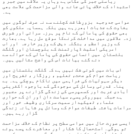
ریاستی جبر کی عکاس ہے وہاں یہ علاقے میں جبر و
استبداد کے خلاف پائی جانے والی مزاحمت کی علامت بھی
ہے۔
عوامی جدوجہد بزورِطاقت کچلنے سے نہ صرف لوگوں میں
بغاوت کے جذبات ابھررہے ہیں بلکہ ہمسایہ ملکوں کو
بھی حقوق کی پامالی کے نام پر ہرزہ سرائی اور شورش
زدہ علاقوں میں مداخلت کرنےکا موقع مل رہا ہے۔بھارت
کے وزیر اعظم ، بنگلہ دیش کے وزیر خارجہ اور اب
امریکی اسٹیٹ ڈپارٹمنٹ کے بلوچستان اور گلگت
بلتستان میں انسانی حقوق کی پامالی کے حوالے سے
دئے گئے بیانات اس کی واضح مثالیں ہیں۔
اس بات میں کوئی شک نہیں ہے کہ گلگت بلتستان میں
ریاست عوام کو صحت، تعلیم ، روزگار ، تفریح اور
دیگر سہولیات کی فراہمی میں ناکام ہوچکی ہے۔ بے
پناہ قدرتی وسائل کی موجودگی کے باوجود اکثریتی
آبادی غربت اور کسمپرسی کی زندگی گزارنے پر مجبور
ہے جبکہ بیوروکریسی، سیاست دان اور ان کے حواری
علماء، ٹھیکیدار سمیت سرکاری وظیفہ خور اور
مراعات یافتہ طبقات عوام کے وسائل پر شاہانہ زندگی
گزار رہے ہیں۔
ایسی صورِت حال میں عوامی سطح پر نظام کے خلاف مزاحمت
تو ہوگی۔ استحصال کا شکار اور معاشرے کے پسے ہوئے
طبقات آخر کب تک خاموش رہیں گے؟ یہی وجہ ہے کہ جب