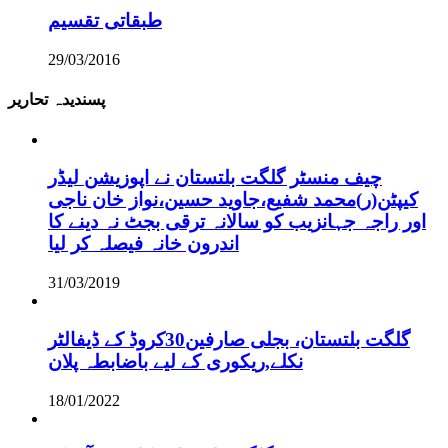
طبقاتی تقسیم
29/03/2016
پسندیدہ تحاریر
چیف منسٹر گلگت بلتستان نے اپوزیشن لیڈر
کیپٹن(ر)محمد شفیع،جاوید حسین،نواز خان ناجی
اور راجہ جہانزیب کو سالانہ ترقی بجٹ نہ دینے کا
اندرون خانہ فیصلہ کر لیا
31/03/2019
گلگت بلتستان، بجلی صارفین30کروڈ کے ڈیفالٹر
نکلے,ریکوری کے لیے باضابطہ پلان
18/01/2022