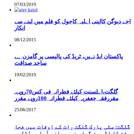
07/03/2019
اجے دیوگن کااپنی اہلیہ کاجول کو فلم میں لینے سے
انکار
08/12/2015
پاکستان ایڈ نہیں، ٹریڈ کی پالیسی پر گامزن ہے
ساجد صداقت
19/02/2019
,گلگت،اہلسنت کیلئے فطرانہ فی کس70روپے
مقررفقہ جعفریہ کیلئے فطرانہ 100روپے مقرر
25/06/2017
گلگت: سٹی پارک گلگت رات کے اوقات میں فحا
شت کا اڈہ بن گیا، نوسرباز، آوارہ لڑکوں