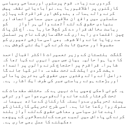
گردوں سے زیادہ قوم پرستوں اورسماجی وسیاسی
کارکنوں پر اطلاقہورہا ہے۔نوآبادیاتی نقشہ پیش
کرنے والے ہمالہ، ہندوکش اور قراقرم کے پہاڑی
سلسلوں میں واقع ان علاقوں میں سماجی انصاف اور
بنیادی حقوق کے لئے اُٹھنے والی ہر آواز کو
ریاست مخالف قرار دے کر کچلا جارہا ہے۔ آج کل پاک
چین اقتصادی راہداری کے خلاف سازش کے نام پر تسلسل
سے رچایا جانے والا شوشہ بھی اسی سازشی تھیوری کو
مضبوط اور صحیح ثابت کرنے کی ایک نئی کوشش ہے۔
گلگت بلتستان کے وزیر تعمیرات ڈاکٹر اقبال احمد
کا دیا ہوا حالیہ بیان جس میں انہوں نے کہا تھا کہ
شاہراہ قراقرم پر احتجاج کرنے والوں پر انسداد
دہشت گردی ایکٹ کے تحت مقدمہ دائر کیا جائے گا
دراصل آنے والے وقتوں میں حقوق کی بدترین پامالی
اوربڑھتے ہوئے ریاستی جبر کی طرف ایک اشارہ ہے۔
یہ کوئی ڈھکی چھپی بات نہیں ہے کہ مختلف مقدمات کے
تحت گرفتار کئے جانے والےقومی،عوامی اور ترقی
پسند تحریکوں سےوابستہ کارکنان کے ساتھ بہیمانہ
سلوک روا رکھا جاتا ہے۔ اسی طرح تحریکی کارکنان کو
اپنے جائز سیاسی و معاشی حقوق کےلئے آواز بلند
کرنے کی پاداش میں لمبے عرصے کےلئےسلاخوں کے پیچھے
دھکیلنے کا عمل بھی جاری ہے۔