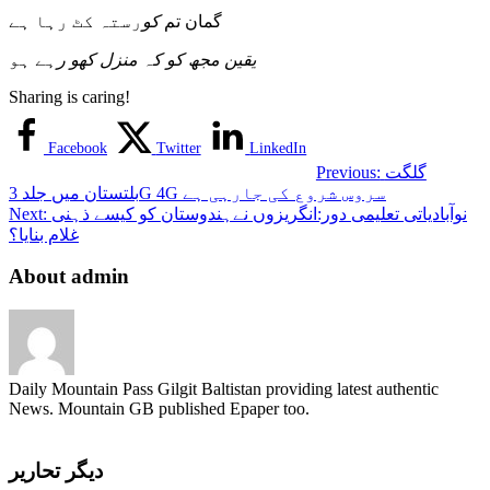
گمان تم
کو
رستہ کٹ رہا ہے
یقین مجھ کو کہ منزل کھو رہے
ہو
Sharing is caring!
Facebook
Twitter
LinkedIn
گلگت
Previous:
بلتستان میں جلد 3G 4G سروس شروع کی جارہی ہے
نوآبادیاتی تعلیمی دور:انگریزوں نےہندوستان کو کیسے ذہنی
Next:
غلام بنایا؟
About admin
Daily Mountain Pass Gilgit Baltistan providing latest authentic
News. Mountain GB published Epaper too.
دیگر تحاریر