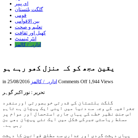
ای پیپر
گلگت بلتستان
قومی
بین الاقوامی
تعلیم و صحت
کھیل اور ثقافت
انٹر ٹینمنٹ
اداریہ / کالمز
یقین مجھ کو کہ منزل کھو رہے ہو
on
1,944 Views
Comments Off
اداریہ / کالمز
25/08/2016
in
یقین
مجھ
تحریر : نور اکبر گوہر
کو
گلگت بلتستان کی قدرتی خوبصورتی اورمنفرد
کہ
جغرافیہ کی وجہ سے دنیا میں اپنی ایک پہچان ہے تاہم
منزل
اس جنتِ نظیر خطے کی یہاں جاری استحصال اور عوام پر
کھو
مسلط ریاستی جبرکی شکل میں ایک نئی پہچان بھی بن
رہے
رہی ہے۔
ہو
یہاں دہشت گردی اور غداری سے مطلق قوانین کا دہشت