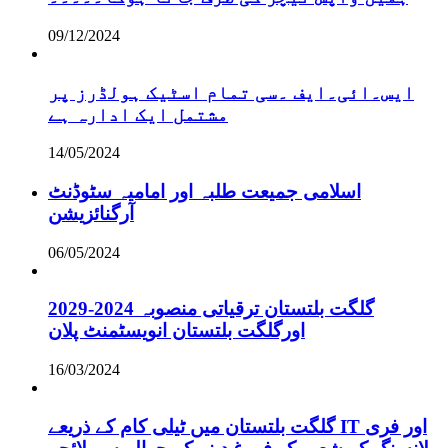
09/12/2024
ایس۔ائی۔ایف ۔سی تمام اسٹیک ہولڈرز پر
مشتمل ایک ادارہ ہے
14/05/2024
اسلامی جمیعت طلبہ اور امامیہ سٹوڈنٹ
آرگنائزیشن
06/05/2024
گلگت بلتستان ترقیاتی منصوبہ 2024-2029
اورگلگت بلتستان انویسٹمنٹ پلان
16/03/2024
گلگت بلتستان میں ٹیلی کام کے ذریعے IT اور فری