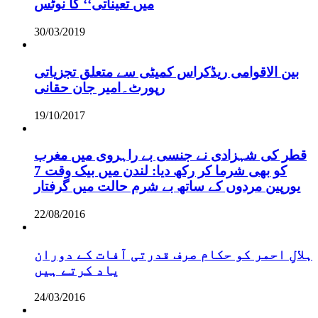
میں تعیناتی‘‘ کا نوٹس
30/03/2019
بین الاقوامی ریڈکراس کمیٹی سے متعلق تجزیاتی
رپورٹ۔امیر جان حقانی
19/10/2017
قطر کی شہزادی نے جنسی بے راہروی میں مغرب
کو بھی شرما کر رکھ دیا: لندن میں بیک وقت 7
یورپین مردوں کے ساتھ بے شرم حالت میں گرفتار
22/08/2016
ہلالِ احمر کو حکام صرف قدرتی آفات کے دوران
یاد کرتے ہیں
24/03/2016