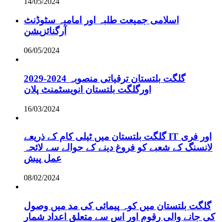
14/05/2024
اسلامی جمیعت طلبہ اور امامیہ سٹوڈنٹ
آرگنائزیشن
06/05/2024
گلگت بلتستان ترقیاتی منصوبہ 2024-2029
اورگلگت بلتستان انویسٹمنٹ پلان
16/03/2024
گلگت بلتستان میں ٹیلی کام کے ذریعے IT اور فری
لانسنگ کے شعبے کو فروغ دینے کے حوالے سے لائحہ
عمل پیش
08/02/2024
گلگت بلتستان میں کوہ پیمائی کی مد میں وصول
کی جانے والی رقوم اور اس سے متعلق اعداد شمار