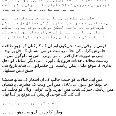
لوگوں کی محرومی کے خلاف آواز بلند ہوتی ہےتو ا ُسے
عوامی حمایت بھی حاصل ہوجاتی ہے۔
حکومتی سطح پر ہونا تو یہ چاہیے کہ عوام کی
پسماندہی کو دور کرنے اور ان کی مسائل حل کرنے کی
طرف توجہ دی جائے۔ لیکن جو کچھ ہوتا ہے وہ اس کے
برعکس ہوتا ہے۔ مسائل کو حل کرنے کی بجائے حق کے
لئے بلند کی جانے والی ہرآواز کو دبایا جاتا ہے۔
قومی و ترقی پسند تحریکوں اور ان کے کارکنان کو بزورِ طاقت
خاموش کرانے کی بجائے ریاست عوامی مسائل کے حل پر توجہ
دیتی تو صورت حال قدرے بہتر ہوتی۔ اس سے لوگوں میں نہ
ریاست مخالف جذبات فروغ پاتے اور نہ ہی دیگر ممالک کو دخل
اندازی کا موقع ملتا۔ لیکن ریاست اور حکمرانوں نے شاید تاریخ سے
سبق نہیں سیکھا۔
میں اپنے خیالات کو حبیب جالب کے ان اشعار کے ساتھ سمیٹنا
چاہونگا جو انہوں نے 1971ء میں اس وقت کے مشرقی پاکستان
میں ریاستی جبرکے نتیجے میں ابھرنے والے عوامی وبال کو کچلنے کے
لئے کئے گئے فوجی آپریشن کے موقع پر کہا تھا۔
محبت گولیوں سے بو رہے ہو
وطن کا چہرہ لہو
سے
دھو
رہے ہو