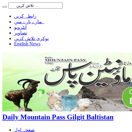
رابطہ کریں
ہمارے بارے میں
انٹرویو
تصاویر
نوکری تلاش کریں
English News
Daily Mountain Pass Gilgit Baltistan
صفحہ اول