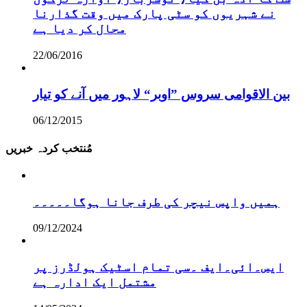
نے شہریوں کو سٹی پارک میں وقت گذارنا
محال کر دیا ہے
22/06/2016
بین الاقوامی سروس ”اوبر“ لاہور میں آنے کو تیار
06/12/2015
مُنتخب کردہ خبریں
ہمیں واپس نیچر کی طرف جانا ہوگا۔۔۔۔۔
09/12/2024
ایس۔ائی۔ایف ۔سی تمام اسٹیک ہولڈرز پر
مشتمل ایک ادارہ ہے