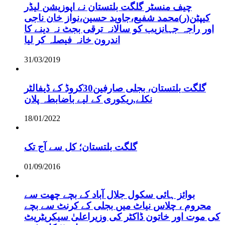
چیف منسٹر گلگت بلتستان نے اپوزیشن لیڈر
کیپٹن(ر)محمد شفیع،جاوید حسین،نواز خان ناجی
اور راجہ جہانزیب کو سالانہ ترقی بجٹ نہ دینے کا
اندرون خانہ فیصلہ کر لیا
31/03/2019
گلگت بلتستان، بجلی صارفین30کروڈ کے ڈیفالٹر
نکلے,ریکوری کے لیے باضابطہ پلان
18/01/2022
گلگت بلتستان؛ کل سے آج تک
01/09/2016
بوائز ہائی سکول جلال آباد کے بچے چھت سے
محروم ، چلاس نیاٹ میں بجلی کے کرنٹ سے بچے
کی موت اور خاتون ڈاکٹر کی وزیراعلیٰ سیکریٹریٹ