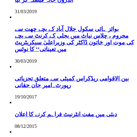
31/03/2019
بوائز ہائی سکول جلال آباد کے بچے چھت سے
محروم ، چلاس نیاٹ میں بجلی کے کرنٹ سے بچے
کی موت اور خاتون ڈاکٹر کی وزیراعلیٰ سیکریٹریٹ
میں تعیناتی‘‘ کا نوٹس
30/03/2019
بین الاقوامی ریڈکراس کمیٹی سے متعلق تجزیاتی
رپورٹ۔امیر جان حقانی
19/10/2017
دبئی میں مفت انٹرنیٹ فراہم کرنے کا اعلان
08/12/2015