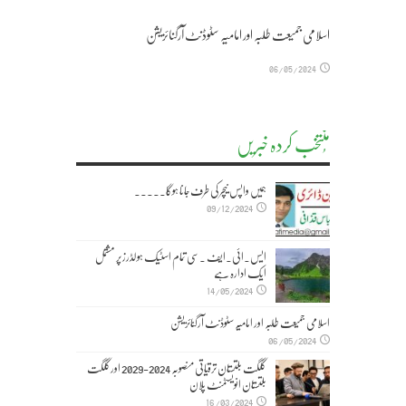
اسلامی جمیعت طلبہ اور امامیہ سٹوڈنٹ آرگنائزیشن
06/05/2024
مُنتخب کردہ خبریں
ہمیں واپس نیچر کی طرف جانا ہوگا۔۔۔۔۔
09/12/2024
ایس۔ائی۔ایف ۔سی تمام اسٹیک ہولڈرز پر مشتمل
ایک ادارہ ہے
14/05/2024
اسلامی جمیعت طلبہ اور امامیہ سٹوڈنٹ آرگنائزیشن
06/05/2024
گلگت بلتستان ترقیاتی منصوبہ 2024-2029 اورگلگت
بلتستان انویسٹمنٹ پلان
16/03/2024