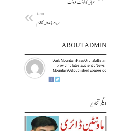
قربانی کا گوشت فروخت
Next:
حریت پسندوں کا امام
ABOUT ADMIN
Daily Mountain Pass Gilgit Baltistan
providing latest authentic News.
Mountain GB published Epaper too.
دیگر تحاریر