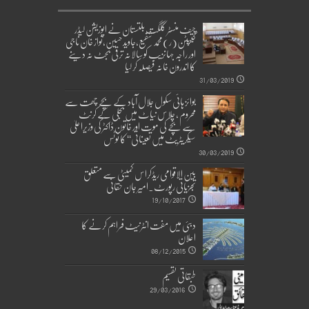
چیف منسٹر گلگت بلتستان نے اپوزیشن لیڈر
کیپٹن(ر)محمد شفیع،جاوید حسین،نواز خان ناجی
اور راجہ جہانزیب کو سالانہ ترقی بجٹ نہ دینے
کا اندرون خانہ فیصلہ کر لیا
31/03/2019
بوائز ہائی سکول جلال آباد کے بچے چھت سے
محروم ، چلاس نیاٹ میں بجلی کے کرنٹ
سے بچے کی موت اور خاتون ڈاکٹر کی وزیراعلیٰ
سیکریٹریٹ میں تعیناتی‘‘ کا نوٹس
30/03/2019
بین الاقوامی ریڈکراس کمیٹی سے متعلق
تجزیاتی رپورٹ۔امیر جان حقانی
19/10/2017
دبئی میں مفت انٹرنیٹ فراہم کرنے کا
اعلان
08/12/2015
طبقاتی تقسیم
29/03/2016