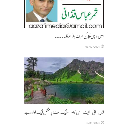
ہمیں واپس نیچر کی طرف جانا ہوگا۔۔۔۔۔
09/12/2024
ایس۔ائی۔ایف ۔سی تمام اسٹیک ہولڈرز پر مشتمل ایک ادارہ ہے
14/05/2024