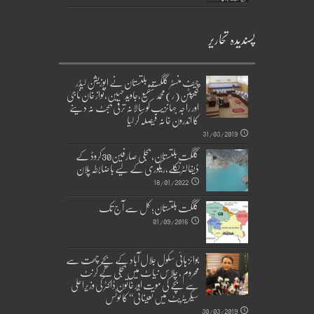
پسندیدہ تحاریر
چیف منسٹر گلگت بلتستان نے اپوزیشن لیڈر
کیپٹن(ر)محمد شفیع،جاوید حسین،نواز خان ناجی
اور راجہ جہانزیب کو سالانہ ترقی بجٹ نہ دینے
کا اندرون خانہ فیصلہ کر لیا
31/03/2019
گلگت بلتستان، بجلی صارفین30کروڈ کے
ڈیفالٹر نکلے,ریکوری کے لیے باضابطہ پلان
18/01/2022
گلگت بلتستان؛ کل سے آج تک
01/09/2016
بوائز ہائی سکول جلال آباد کے بچے چھت سے
محروم ، چلاس نیاٹ میں بجلی کے کرنٹ
سے بچے کی موت اور خاتون ڈاکٹر کی وزیراعلیٰ
سیکریٹریٹ میں تعیناتی‘‘ کا نوٹس
30/03/2019