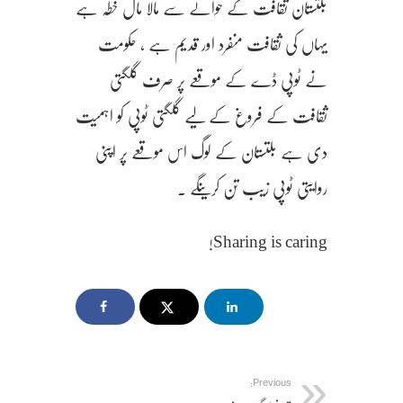
بلتستان ثقافت کے حوالے سے مالا مال خطہ ہے
یہاں کی ثقافت منفرد اور قدیم ہے ، حکومت
نے ٹوپی ڈے کے موقعے پر صرف گلگتی
ثقافت کے فروغ کے لیے گلگتی ٹوپی کو اہمیت
دی ہے بلتستان کے لوگ اس موقعے پر اپنی
روایتی ٹوپی زیب تن کرینگے ۔
Sharing is caring!
Previous: