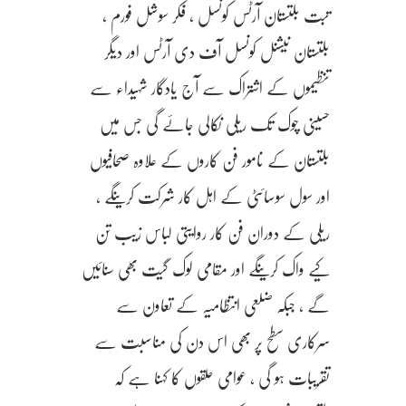
تبت بلتستان آرٹس کونسل ، فکر سوشل فورم ،
بلتستان نیشنل کونسل آف دی آرٹس اور دیگر
تنظیموں کے اشتراک سے آج یادگار شہیداء سے
حسینی چوک تک ریلی نکالی جائے گی جس میں
بلتستان کے نامور فن کاروں کے علاوہ صحافیوں
اور سول سوسائٹی کے اہل کار شرکت کرینگے ،
ریلی کے دوران فن کار روایتی لباس زیب تن
کیے واک کرینگے اور مقامی لوک گیت بھی سنائیں
گے ، جبکہ ضلعی انتظامیہ کے تعاون سے
سرکاری سطح پر بھی اس دن کی مناسبت سے
تقریبات ہو گی ، عوامی حلقوں کا کہنا ہے کہ