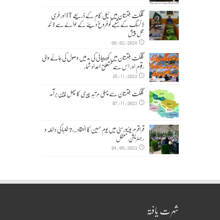
گلگت بلتستان میں ٹیلی کام کے ذریعے IT اور فری
لانسنگ کے شعبے کو فروغ دینے کے حوالے سے لائحہ
عمل پیش
08/02/2024
گلگت بلتستان میں کوہ پیمائی کی مد میں وصول کی جانے والی
رقوم اور اس سے متعلق اعداد شمار
25/11/2023
گلگت بلتستان سے پہلی مرتبہ چیری کا پھل چین برآمد
07/11/2023
قراقرم یونیورسٹی میں یوم حسین کا انعقاد۔,7 طلبا کی داخلہ و
رجسٹریشن معطل
04/09/2023
شہرت یافتہ