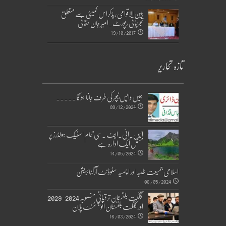
بین الاقوامی ریڈکراس کمیٹی سے متعلق
تجزیاتی رپورٹ۔امیر جان حقانی
19/10/2017
تازہ تحاریر
ہمیں واپس نیچر کی طرف جانا ہوگا۔۔۔۔۔
09/12/2024
ایس۔ائی۔ایف ۔سی تمام اسٹیک ہولڈرز پر
مشتمل ایک ادارہ ہے
14/05/2024
اسلامی جمیعت طلبہ اور امامیہ سٹوڈنٹ آرگنائزیشن
06/05/2024
گلگت بلتستان ترقیاتی منصوبہ 2024-2029
اورگلگت بلتستان انویسٹمنٹ پلان
16/03/2024