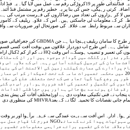
سے متاثرین کی ضروریات کو احسن طریقے سے پورا کیا جاسکے گا۔ یہ فنڈابتدائی طو
رتی رہیگی، جس کی بنا پر یہ خطیر رقم پر مشتمل فنڈ آئندہ چند ہی سالوں میں صو
ں لا کر ہزاروں کی تعداد میں رضاکاروں کی فہرست مرتب کی ہے۔ ان
ن سے مربوط رابطہ سے علاقہ کی صورتحال اور ضروریات سے واقفیت مل جاتی ہے۔ 
ان شامل ہے۔ اس طرح اب دوردراز علاقوں میں بوقت آفت کسی قسم ک
فت سامان کی ترسیل کیلئے آسانی رہے۔ اس کے علاوہ اس و
ام پرادارے کی عمارت کیلئے زمین کی الاٹمنٹ اس کی بنی
طور پر وضع کیا گیا تھا، جس کے تحت متعلقہ ضلع کی مقام
موں کی تکمیل و تعمیر کی اشد ضرورت ہو۔اور اس دی گئی 
رقم ضائع ہونے سے بچ جاتی ہے اور یوں حفاظتی اقدامات 
ا،علاقہ جات کی تقسیم برائے فراہمی معلومات، تقسیم ر