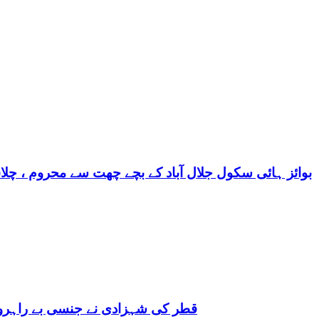
بوائز ہائی سکول جلال آباد کے بچے چھت سے محروم ، چلا
قطر کی شہزادی نے جنسی بے راہروی میں مغرب کو بھی 