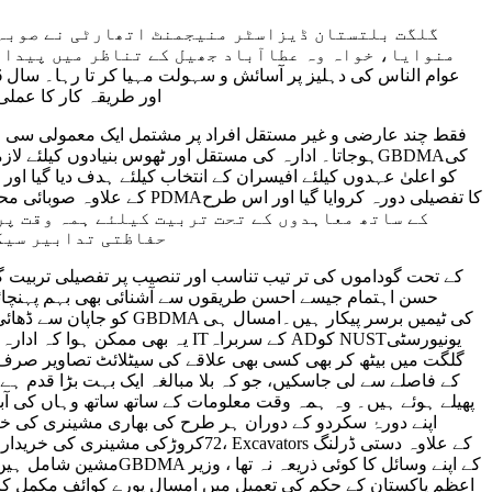
گلگت بلتستان ڈیزاسٹر منیجمنٹ اتھارٹی نے صوبہ ک
اور طریقہ کار کا عملی
ہوجاتا۔ ادارہ کی مستقل اور ٹھوس بنیادوں کیلئے لاز
حفاظتی تدابیر سیکھ
حسن اہتمام جیسے احسن طریقوں سے آشنائی بھی بہم پہنچائی گ
یہ بھی ممکن ہوا کہ ادارہ کے ا
72کروڑکی مشینری کی خریداری جار
مشین شامل ہیں جوکہ ب
اعظم پاکستان کے حکم کی تعمیل میں امسال پورے کوائف مکمل کرتے