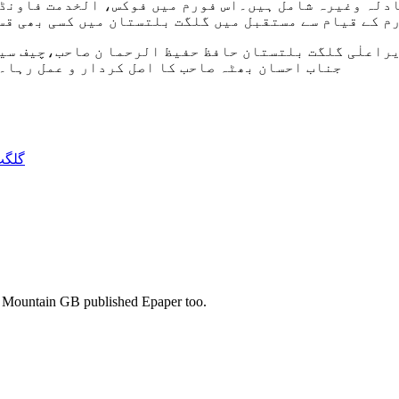
دلہ وغیرہ شامل ہیں۔اس فورم میں فوکس، الخدمت فاونڈیش
م کے قیام سے مستقبل میں گلگت بلتستان میں کسی بھی قس
راعلٰی گلگت بلتستان حافظ حفیظ الرحما ن صاحب،چیف س
جناب احسان بھٹہ صاحب کا اصل کردار و عمل رہا۔ج
گلگت
s. Mountain GB published Epaper too.