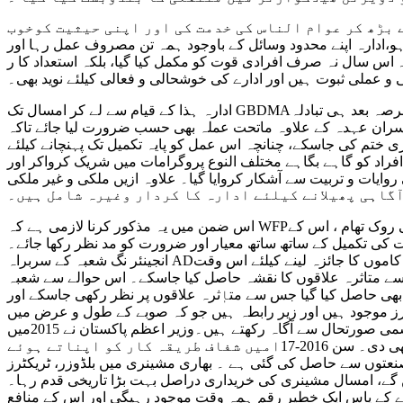
جائزہ
سال
بڑھ کر عوام الناس کی خدمت کی اور اپنی حیثیت کوخوب
۲۰۱۶
اظر میں پیدا ہونے والے مسائل ہوں2010کا سیلاب ہو یا 2015کا ہولناک زلزلہ ہو،ادارہ اپنے محدود وسائل کے باوجود ہمہ تن مصروف عمل رہا اور
یلئے ساخت اور تشخص کا سال رہا ۔ اس سال نہ صرف افرادی قوت کو مکمل کیا گیا، بلکہ استعداد کا ر
 و عملی ثبوت ہیں اور ادارے کی خوشحالی و فعالی کیلئے نوید بھی۔
ادارہ ہذا کے قیام سے لے کر امسال تک GBDMAفقط چند عارضی و غیر مستقل افراد پر مشتمل ایک معمولی سی جماعت کا نام تھا جوکہ مخصوص عرصہ کیلئے تعینات ہوتے اور کچھ عرصہ بعد ہی تبادلہ
ان عہدہ کے علاوہ ماتحت عملہ بھی حسب ضرورت لیا جائے تاکہGBDMAکی
عمل کو پایہ تکمیل تک پہنچانے کیلئے NTSکو اعلیٰ عہدوں کیلئے افیسران کے انتخاب کیلئے ہدف دیا گیا اور ماتحت عملہ کو صوبائی کمیٹی نے بھرتی
نوع پروگرامات میں شریک کرواکر اور NDMAکے ادارہ NiDMکے علاوہ صوبائی محکمہ یعنی PDMAکا تفصیلی دورہ کروایا گیا اور اس طرح
 کروایا گیا۔ علاوہ ازیں ملکی و غیر ملکی NGOsکے ساتھ معاہدوں کے تحت تربیت کیلئے ہمہ وقت پروگرامات جاری ہیں جن میں
گاہی پھیلانے کیلئے ادارہ کا کردار وغیرہ شامل ہیں۔
اس ضمن میں یہ مذکور کرنا لازمی ہے کہ WFPکے تحت گوداموں کی تر تیب تناسب اور تنصیب پر تفصیلی تربیت گاہ کا اہتمام بھی کیا جاچکا ہے، اور اس طرح سے سامان کے ضیاع کی روک تھام ، اس کے
ت کی تکمیل کے ساتھ ساتھ معیار اور ضرورت کو مد نظر رکھا جائے۔
انجینئر نگ شعبہ کے سربراہ ADکو جاپان سے ڈھائی ماۂ کی تربیت دلائی گئی اور اس کے ساتھ ساتھ تمام اضلاع سطح پر کاموں کا جائزہ لینے کیلئے اس وقت GBDMA کی ٹیمیں برسر پیکار ہیں۔امسال ہی
ں کا نقشہ حاصل کیا جاسکے۔ اس حوالے سے شعبہ ITکے سربراہ ADکو NUSTیونیورسٹی
علاقوں پر نظر رکھی جاسکے اور HQگلگت میں بیٹھ کر بھی کسی بھی علاقے کی سیٹلائٹ تصاویر صرف 15میٹر
ہے۔ اس کے علاوہ کنٹرول رو م میں 500سے زائد رضاکاروں کے فون نمبرز موجود ہیں اور زیر رابطہ ہیں جو کہ صوبے کے طول و عرض میں
پھیلے ہوئے ہیں۔ وہ ہمہ وقت معلومات کے ساتھ ساتھ وہاں کی آبادی کا تمام ڈیٹا بصورت معلومات فراہم کرتے ہیں اور علاقے کی موسمی صورتحال سے آگاہ رکھتے ہیں۔وزیر اعظم پاکستان نے 2015میں
اپنے دورۂ سکردو کے دوران ہر طرح کی بھاری مشینری کی خریداری کی اجازت دے کر اس کیلئے وفاق سے فنڈز دینے کی منظوری بھی دی۔ سن 2016-17امیں شفاف طریقہ کار کو اپناتے ہوئے
 ہے ۔ بھاری مشینری میں بلڈوزر، ٹریکٹرز، Excavators کے علاوہ دستی ڈرلنگ
ی دراصل بہت بڑا تاریخی قدم رہا۔GBDMA کے اپنے وسائل کا کوئی ذریعہ نہ تھا ، وزیر
ارے کے پاس ایک خطیر رقم ہمہ وقت موجود رہیگی اور اس کے منافع