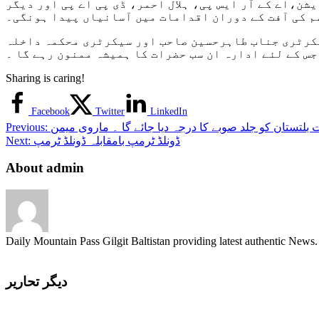
ن،اے کے آر ایس پی، ہلال احمر، ڈی پی اے پی اور دیگر
م کی آفت کے دوران اقدامات میں آسانیاں پیدا ہونگی۔
یکرٹری جناب طاہرحسین صاحب اور سیکرٹری محکمہ داخلہ
س کے لئے ادارہ ان سب حضرات کا ہمیشہ ممنون رہے گا ۔
Sharing is caring!
Facebook
Twitter
LinkedIn
 بلتستان کو جلد صوبے کا درجہ دیا جائے گا ۔ ماروی میمن
Previous:
ڈونلڈ ٹرمپ بامقابلہ ڈونلڈ ٹرمپ
Next:
About admin
Daily Mountain Pass Gilgit Baltistan providing latest authentic New
دیگر تحاریر