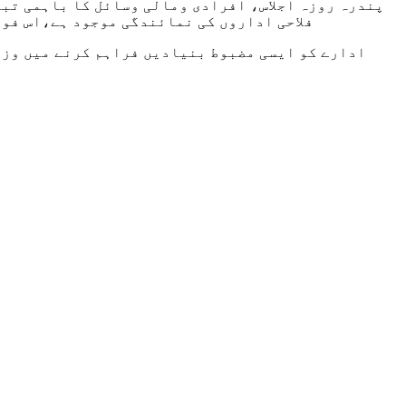
پندرہ روزہ اجلاس، افرادی ومالی وسائل کا باہمی تبا
فلاحی اداروں کی نمائندگی موجود ہے،اس فور
ادارے کو ایسی مضبوط بنیادیں فراہم کرنے میں وزی