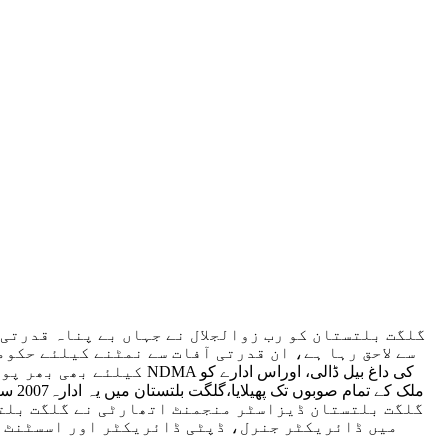
گلگت بلتستان کو رب زوالجلال نے جہاں بے پناہ قدرتی
سے لاحق رہا ہے، ان قدرتی آفات سے نمٹنے کیلئے حکوم
میں ڈائریکٹر جنرل، ڈپٹی ڈائریکٹر اور اسسٹنٹ ڈا