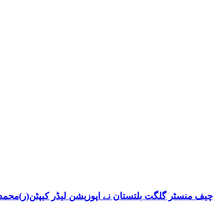
چیف منسٹر گلگت بلتستان نے اپوزیشن لیڈر کیپٹن(ر)محمد ش