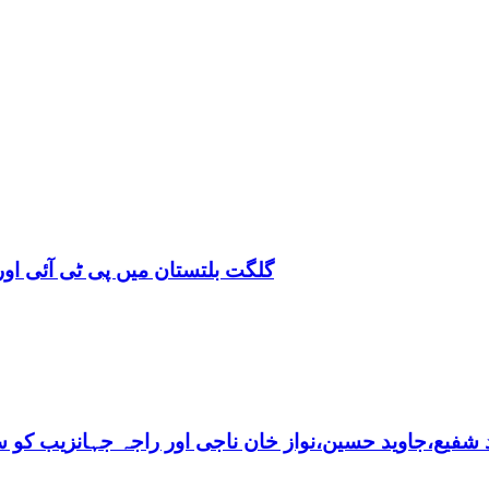
گلگت بلتستان میں پی ٹی آئی اور 
فیع،جاوید حسین،نواز خان ناجی اور راجہ جہانزیب کو سالا