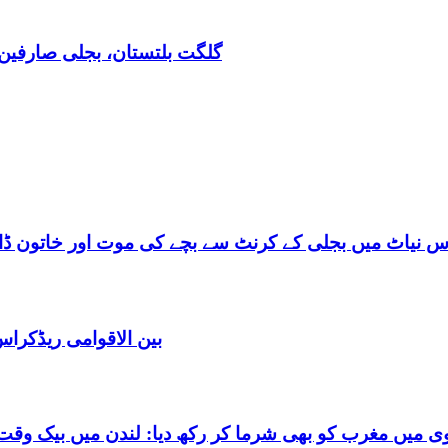
گلگت بلتستان، بجلی صارفین30کروڈ کے ڈیفالٹر نکلے,ریکوری کے لیے باضابطہ پلان
س نیاٹ میں بجلی کے کرنٹ سے بچے کی موت اور خاتون ڈاکٹ
بین الاقوامی ریڈکرا
شرما کر رکھ دیا: لندن میں بیک وقت 7 یورپین مردوں کے ساتھ بے شرم حالت میں گرفتا