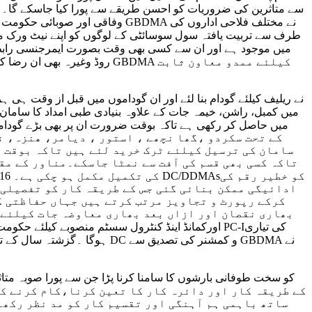
وفاقی اور صوبائی حکومت اضافہ ک
طرف سے تربیت یافتہ سول سوسائٹی کے لوگوں کو اپنے نیٹ ورک می
روڈ وغیرہ بھی ان رضا کارا
میں کمبل، راشن، خیمہ جات کے علاوہ بنیادی طبی امداد کا سام
سامان کی ترسیل کیلئے ٹرک خرید لئے ہیں تاکہ بوقت آ
تاکہ کسی بھی قسم کی آفت سے نمٹا جاسکے۔مناور کے مق
ادائیگی ممکن بنائی گئی جس کے طریقہ کار کو تفصیلی 
کرکے رپورٹ و تجاویز مرتب کرتے ہیں جہاں حفاظتی کا
بھاری نقصان اور ازاں بعد بھاری معاوضہ جات کیلئے 
ساتھ باہمی ہم آہنگی اور تقسیم کار کو مد نظر رکھن