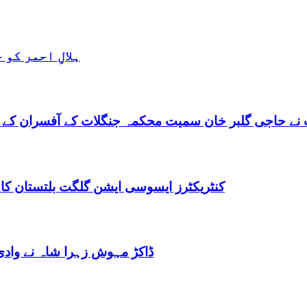
ہلالِ احمر کو
نے حاجی گلبر خان سمیت محکمہ جنگلات کے آفسران کے 
کنٹریکٹرز ایسوسی ایشن گلگت بلتستان کا
ڈاکڑ مہوش زہرا شاہ نے وادی