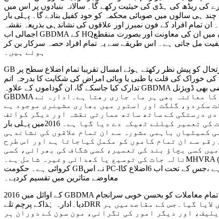
ر پر 19کروڑکی رقم سے عمل میں لایا گیا۔ یہ فنڈ ادارے کی ریڈھ کی ہڈی کی حیثیت رکھے گا۔ سالانہ بنیادوں پر اس میں
بائی محکمہ کو خود کفیل بنادے گا۔ پہلی بار GBDMA نے مختلف فلاحی اداروں کی
 تمام افراد کے فون نمبرز اور علاقوں کی نشاندہی بذریعہ نقشہ
اجمالی اب GBDMA کے HQمیں موجود ہے اور ان سے کسی بھی وقت بصورت ایمرجنسی رابطہ کر کے معلومات لی جاسکتی ہیں۔ اس کے علاوہ ریلیف کے کاموں میں ان کی معاونت اور بصورت منقطع
اس طریقے سے یہ تمام افراد حصہ سرکار بن کر GBDMA کیلئے ممدو معاون ثابت
ہوئے ہیں۔
GB کی جغرافیائی صورتحال کو پیش نظر رکھتے ہوئے امسال تقریبا تمام اضلاع سطح پر GBDMA نے ریلیف کیلئے گودام بنا لئے اور ان گوداموں میں قبل از وقت ہی ہر طرح کا سامان ریلیف پہنچا دیا ہے جن
ی خوراک کی قلت یا طبی یا وبائی امراض کی شکایت کا بدرجہ اتم
تدارک کیا جاسکے گا، ان گوداموں کے علاوہ GBDMA نے کم از کم 2کنال اراضی بھی ڈویژنل HQ میں حاصل کر رکھی ہے تاکہ بوقت ضرورت ان پر بھی بڑے گوداموں کی تعمیر و تنصیب ہوسکے، اس وقت
GBDMA کے تحت سکردو ،گھا نچھے ، استور ، دیامر، ھنزہ، نگر، غذر اور گلگت میں گودام موجود ہیں اور ان کے سٹاک کا معائنہ بھی ہر ماہ جاری رھتا ہے۔ادارہ نے
قت سکردو، گلگت اور استور میں بھاری مشینری موجود ہے
ادی درستگی کے ساتھ ساتھ عمارتی نقشہ اور دیگر کوائف
کی تکمیل مکمل ہو چکی ہے۔ 2016 میں محکمہ تعمیرات عامہ کے تحت ٹھیکدار کو اس عمارت کی تعمیر کیلئے ٹھیکہ دے دیا گیا ہے۔ 2016میں پہلی بار DC/DDMAsکو خطیر رقم کی
ی کمیٹیاں باہمی مشورہ سے ان تمام علاقوں کی نشاندہی
رقم سے ان تمام کاموں کو مکمل کیاجاتا ہے اور اس طرح
میں کسی بچاؤ بند کی تعمیر، کسی شگاف کی بھرائی، کسی
نالہ جات کی توسیع یا کھدائی وغیرہ شامل ہے۔MHVRA (مختلف آفات کی پیش بندی)اورکمانڈ اینڈ کنٹرول سسٹم منصوبے کیلئے حکومت پنجاب نے فنی تکنیکی معاوت دی ہے اور PC-Iکی تیاری
کروائی ہے۔ حکومت GBنے اس PC-Iکی منظوری دی ہے ،جس کے تحت اب 6اضلاع کا MHVRAہوگا ۔گزشتہ سال کے تمام جانی نقصانات کا تخمینہ لگا نے کے بعد DC و کمشنر کی تصدیق سے GBDMA نے
معاوضے متاثرین میں تقسیم کردیے۔
2016 کے اوائل میں GBDMA کو سخت طوفانی بارشوں کا سامنا کرنا پڑا جن سے پورا صوبہ متاثر ہوا۔ ادارہ اس آفت سے بہت عمدگی سے عہدہ برآہوا اور بر وقت تمام معاملات کو بحسن خوبی سرانجام
دیا۔ادارہ ہٰذاکے پرچم تلےDRR فورم کا قیام عمل میں لایا گیا۔جس کے مقاصدمیں ہر NGOکے طریقہ کار اور دائرہ کار کا تعین کرنا،کام کرنے کی سہولیات پیدا کرنے کے ساتھ
یلیف، اور دیگر امور کی نگرانی، مون سون کے دوران ہر