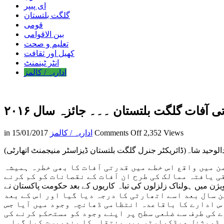
ای پیپر
گلگت بلتستان
قومی
بین الاقوامی
تعلیم و صحت
کھیل اور ثقافت
انٹر ٹینمنٹ
اداریہ / کالمز
ی آفات گلگت بلتستان ۔۔۔ جائزہ سال ۲۰۱۶
on
2,352 Views
Comments Off
اداریہ / کالمز
15/01/2017
in
صوبائی
الوحید شاہ(ڈائریکٹر جنرل گلگت بلتستان ڈیزاسٹر منیجمنٹ اتھارٹی)
ادارہ
برائے
ن میں واقع اس خطے میں قدرتی آفات کا بھی خطرہ ہمیشہ
انسدادوبچاو
ی یافتہ ممالک کی طرح ان آفات کے نقصانات کو کم کرنے
قدرتی
 2005میں کشمیر اور ہزارہ ڈویژن میں ہولناک زلزلوں کی تباہ کاریوں کے بعد حکومت پاکستان نے NDMA کی داغ بیل ڈالی، اوراس ادارے کو
آفات
لہ کے زیر انتظام کام کرتا رہا ، تین سال بعد اسے اتھارٹی کا درجہ دیا گیا اور اس کے بعد
گلگت
یزاسٹر منجمنٹ اتھارٹی نے گلگت بلتستان میں باقاعدہ سرگرمیوں کا آغاز کردیا ۔2016 میں اس ادارے کا باقاعدہ انتظامی ڈھانچہ وجود میں آیا جس
بلتستان
 کی طرف سے ضلعی سطح پر اپنے وجود کو مستحکم کرنے کی
۔۔۔
ڈویژنل ھیڈکوارٹر میں منتقلی کا بندوبست کیا گیا ۔