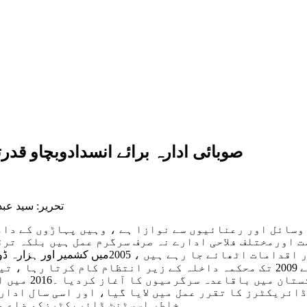
صوبائی ادارہ برائے انسدادوبچاو قدرت
تحریر: سید عبد
 وسائل اور رعنائیوں سے نوازا ہے ، وہیں پہاڑوں کے دام
ت اورمختلف فلاحی ادارے نہ صرف سرگرم عمل ہیں بلکہ ترق
کیلئے بھی بھر پور اقدامات اٹھائے جا رہے ہیں ،
ملک کے تمام صوبوں تک پھیلایا،گلگت بلتستان میں یہ ادارہ2007 سے 2009 تک محکمہ داخ
گلگت بلتستان ڈ
ئریکٹرز کا تقرر عمل میں لایا گیا، اور اسی سال ادارے
خاطر اسسٹنٹ ڈائریکٹرزکو ضلع و 