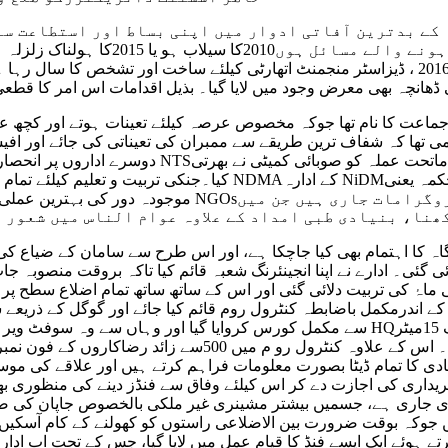
ے بدترین آفاتی ادوار میں اپنی بساط اور استطاعت سے 
منوایا، خواہ وہ عطاآباد جھیل کے تن
عوام الناس کی دہلیز پر آسائش و سہولت مہیا کر تا رہا۔ سال 2016 ، ڈیزاسٹر منجمنٹ اتھارٹی ک
 ڈھانچہ بھی معرض وجود میں لایا گیا۔ بذیل اقدامات اس امر کا قطعی
می تھا کہ شفاف ترین طریقے سے ممبران کی تعیناتی کی جائے اور افیسر
دوسرے اداروں پر انحصاری ختم کی جاسکے، چنانچہ اس 
کیا۔جنکی تربیت و تعلیم کیلئے تمام افراد کو گاہے بگاہے مختلف ال
موجودہ دور کی بہترین عملی روایات و تربیت سے آشکار
نا، بنیادی طبی امداد کے علاوہ عوام الناس میں شعور آ
ئی۔ ادارے نے اپنا انجینئرنگ شعبہ قائم کیا تاکہ بروقت منصوبہ جا
ندرمکمل باضابطہ کنٹرول روم قائم کیا جائے اور گوگل کے ذریعے سے متاثرہ علاقو
سے مکمل کورس کروایا گیا اور وہاں سے وہ سوفٹ ویر بھی حاصل کیا گیا جس سے متاٖثرہ 
کے فاصلے سے لی جاسکیں، جو کہ بلا مبالغہ ایک بہت بڑا قدم 
ی ہے، جسمیں بیشتر مشینری غیر ملکی بالخصوص جاپان کی صنعتوں سے حاصل کی گئی
وقت ضرورت بین الاضلاعی راستوں کو کھولنے کے کام آسکیں گے، امسال مشینری کی خریدار
 ہوئے ایک ایسے فنڈ کا قیام عمل میں لایا گیا، جس کے تحت اب اد