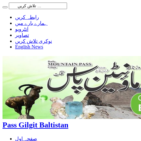
رابطہ کریں
ہمارے بارے میں
انٹرویو
تصاویر
نوکری تلاش کریں
English News
Pass Gilgit Baltistan
صفحہ اول