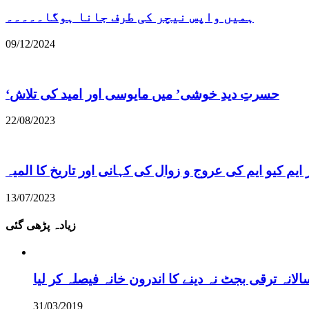
ہمیں واپس نیچر کی طرف جانا ہوگا۔۔۔۔۔
09/12/2024
22/08/2023
ایم کیو ایم کی عروج و زوال کی کہانی اور تاریخ کا المیہ
13/07/2023
زیادہ پڑھی گئی
نہ ترقی بجٹ نہ دینے کا اندرون خانہ فیصلہ کر لیا
31/03/2019