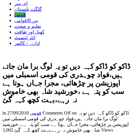
ای پیپر
گلگت بلتستان
قومی
بین الاقوامی
تعلیم و صحت
کھیل اور ثقافت
انٹر ٹینمنٹ
اداریہ / کالمز
ڈاکو کو ڈاکو کہہ دیں تو یہ لوگ برا مان جاتے
ہیں،فواد چوہدری کی قومی اسمبلی میں
اپوزیشن پر چڑھائی، مجرا جہاں ہوتا ہے
سب کو پتہ ہے ،خورشید شاہ بھی خاموش
نہ رہے،بہت کچھ کہہ گئ
on ڈاکو کو ڈاکو کہہ دیں تو یہ
Comments Off
قومی
27/09/2018
in
لوگ برا مان جاتے ہیں،فواد چوہدری کی قومی اسمبلی میں
اپوزیشن پر چڑھائی، مجرا جہاں ہوتا ہے سب کو پتہ ہے ،خورشید
3,002 Views
شاہ بھی خاموش نہ رہے،بہت کچھ کہہ گئ