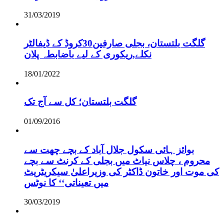
31/03/2019
گلگت بلتستان، بجلی صارفین30کروڈ کے ڈیفالٹر
نکلے,ریکوری کے لیے باضابطہ پلان
18/01/2022
گلگت بلتستان؛ کل سے آج تک
01/09/2016
بوائز ہائی سکول جلال آباد کے بچے چھت سے
محروم ، چلاس نیاٹ میں بجلی کے کرنٹ سے بچے
کی موت اور خاتون ڈاکٹر کی وزیراعلیٰ سیکریٹریٹ
میں تعیناتی‘‘ کا نوٹس
30/03/2019