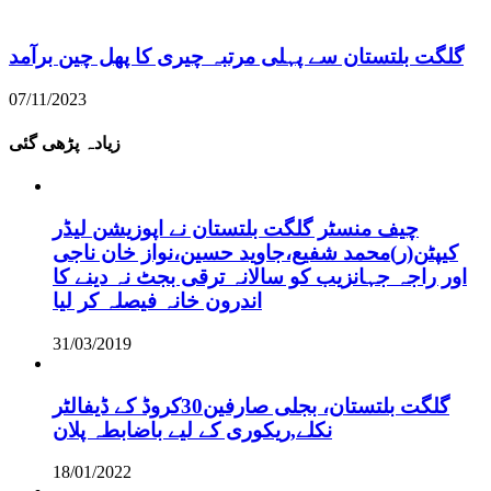
گلگت بلتستان سے پہلی مرتبہ چیری کا پھل چین برآمد
07/11/2023
زیادہ پڑھی گئی
چیف منسٹر گلگت بلتستان نے اپوزیشن لیڈر
کیپٹن(ر)محمد شفیع،جاوید حسین،نواز خان ناجی
اور راجہ جہانزیب کو سالانہ ترقی بجٹ نہ دینے کا
اندرون خانہ فیصلہ کر لیا
31/03/2019
گلگت بلتستان، بجلی صارفین30کروڈ کے ڈیفالٹر
نکلے,ریکوری کے لیے باضابطہ پلان
18/01/2022