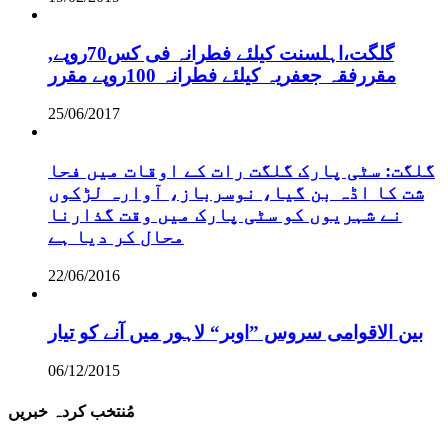
,گلگت،اہلسنت کیلئے فطرانہ فی کس70روپے
مقررفقہ جعفریہ کیلئے فطرانہ 100روپے مقرر
25/06/2017
گلگت: سٹی پارک گلگت رات کے اوقات میں فحا
شت کا اڈہ بن گیا، نوسرباز، آوارہ لڑکوں
نے شہریوں کو سٹی پارک میں وقت گذارنا
محال کر دیا ہے
22/06/2016
بین الاقوامی سروس ”اوبر“ لاہور میں آنے کو تیار
06/12/2015
مُنتخب کردہ خبریں