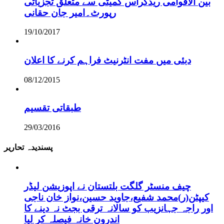
بین الاقوامی ریڈکراس کمیٹی سے متعلق تجزیاتی
رپورٹ۔امیر جان حقانی
19/10/2017
دبئی میں مفت انٹرنیٹ فراہم کرنے کا اعلان
08/12/2015
طبقاتی تقسیم
29/03/2016
پسندیدہ تحاریر
چیف منسٹر گلگت بلتستان نے اپوزیشن لیڈر
کیپٹن(ر)محمد شفیع،جاوید حسین،نواز خان ناجی
اور راجہ جہانزیب کو سالانہ ترقی بجٹ نہ دینے کا
اندرون خانہ فیصلہ کر لیا