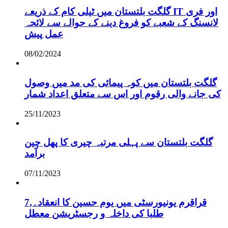
گلگت بلتستان میں ٹیلی کام کے ذریعے IT اور فری
لانسنگ کے شعبے کو فروغ دینے کے حوالے سے لائحہ
عمل پیش
08/02/2024
گلگت بلتستان میں کوہ پیمائی کی مد میں وصول
کی جانے والی رقوم اور اس سے متعلق اعداد شمار
25/11/2023
گلگت بلتستان سے پہلی مرتبہ چیری کا پھل چین
برآمد
07/11/2023
قراقرم یونیورسٹی میں یوم حسین کا انعقاد۔,7
طلبا کی داخلہ و رجسٹریشن معطل