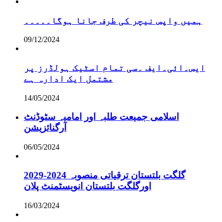
ہمیں واپس نیچر کی طرف جانا ہوگا۔۔۔۔۔
09/12/2024
ایس۔ائی۔ایف ۔سی تمام اسٹیک ہولڈرز پر
مشتمل ایک ادارہ ہے
14/05/2024
اسلامی جمیعت طلبہ اور امامیہ سٹوڈنٹ
آرگنائزیشن
06/05/2024
گلگت بلتستان ترقیاتی منصوبہ 2024-2029
اورگلگت بلتستان انویسٹمنٹ پلان
16/03/2024