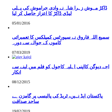
ڈاکڑ مہوش زہرا شاہ نے وادی حراموش کی پہلی
لیڈی ڈاکڑ کا اعزاز حاصل کر لیا
05/01/2016
سمیع اللہ فاروق نے سپورٹس کمپلکس کا تعمیراتی
کاموں کے حوالے سے دورہ
07/03/2019
اجے دیوگن کااپنی اہلیہ کاجول کو فلم میں لینے سے
انکار
08/12/2015
پاکستان ایڈ نہیں، ٹریڈ کی پالیسی پر گامزن ہے
ساجد صداقت
19/02/2019