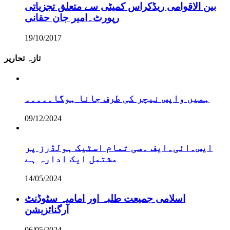
بین الاقوامی ریڈکراس کمیٹی سے متعلق تجزیاتی
رپورٹ۔امیر جان حقانی
19/10/2017
تازہ تحاریر
ہمیں واپس نیچر کی طرف جانا ہوگا۔۔۔۔۔
09/12/2024
ایس۔ائی۔ایف ۔سی تمام اسٹیک ہولڈرز پر
مشتمل ایک ادارہ ہے
14/05/2024
اسلامی جمیعت طلبہ اور امامیہ سٹوڈنٹ
آرگنائزیشن
06/05/2024