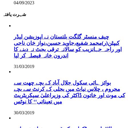
04/09/2023
شہرت یافتہ
چیف منسٹر گلگت بلتستان نے اپوزیشن لیڈر
کیپٹن(ر)محمد شفیع،جاوید حسین،نواز خان ناجی
اور راجہ جہانزیب کو سالانہ ترقی بجٹ نہ دینے کا
اندرون خانہ فیصلہ کر لیا
31/03/2019
بوائز ہائی سکول جلال آباد کے بچے چھت سے
محروم ، چلاس نیاٹ میں بجلی کے کرنٹ سے بچے
کی موت اور خاتون ڈاکٹر کی وزیراعلیٰ سیکریٹریٹ
میں تعیناتی‘‘ کا نوٹس
30/03/2019