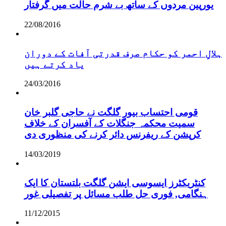
یورپین مردوں کے ساتھ بے شرم حالت میں گرفتار
22/08/2016
ہلالِ احمر کو حکام صرف قدرتی آفات کے دوران
یاد کرتے ہیں
24/03/2016
قومی احتساب بیور گلگت نے حاجی گلبر خان
سمیت محکمہ جنگلات کے آفسران کے خلاف
کرپشن کے ریفرنس دائر کرنے کی منظوری دی
14/03/2019
کنٹریکٹرز ایسوسی ایشن گلگت بلتستان کا ایک
ہنگامی, فوری حل طلب مسائل پر تفصیلی غور
11/12/2015