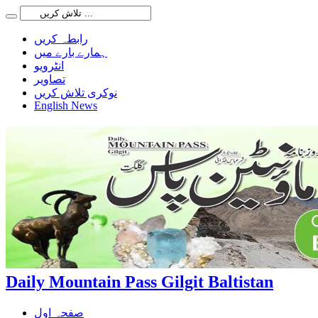
رابطہ کریں
ہمارے بارے میں
انٹرویو
تصاویر
نوکری تلاش کریں
English News
Daily Mountain Pass Gilgit Baltistan
صفحہ اول