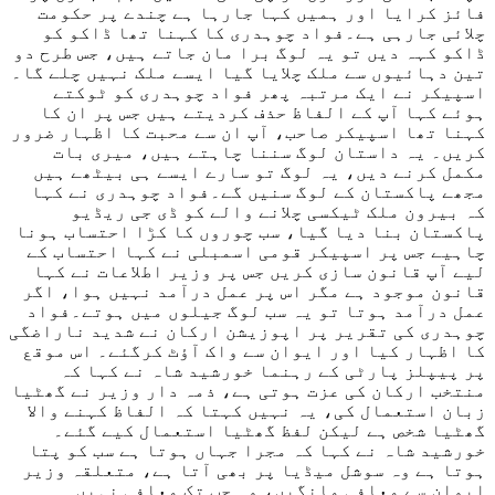
فائز کرایا اور ہمیں کہا جارہا ہے چندے پر حکومت
چلائی جارہی ہے۔فواد چوہدری کا کہنا تھا ڈاکو کو
ڈاکو کہہ دیں تو یہ لوگ برا مان جاتے ہیں، جس طرح دو
تین دہائیوں سے ملک چلایا گیا ایسے ملک نہیں چلے گا۔
اسپیکر نے ایک مرتبہ پھر فواد چوہدری کو ٹوکتے
ہوئے کہا آپ کے الفاظ حذف کردیتے ہیں جس پر ان کا
کہنا تھا اسپیکر صاحب، آپ ان سے محبت کا اظہار ضرور
کریں۔ یہ داستان لوگ سننا چاہتے ہیں، میری بات
مکمل کرنے دیں، یہ لوگ تو سارے ایسے ہی بیٹھے ہیں
مجھے پاکستان کے لوگ سنیں گے۔فواد چوہدری نے کہا
کہ بیرون ملک ٹیکسی چلانے والے کو ڈی جی ریڈیو
پاکستان بنا دیا گیا، سب چوروں کا کڑا احتساب ہونا
چاہیے جس پر اسپیکر قومی اسمبلی نے کہا احتساب کے
لیے آپ قانون سازی کریں جس پر وزیر اطلاعات نے کہا
قانون موجود ہے مگر اس پر عمل درآمد نہیں ہوا، اگر
عمل درآمد ہوتا تو یہ سب لوگ جیلوں میں ہوتے۔فواد
چوہدری کی تقریر پر اپوزیشن ارکان نے شدید ناراضگی
کا اظہار کیا اور ایوان سے واک آؤٹ کرگئے۔ اس موقع
پر پیپلز پارٹی کے رہنما خورشید شاہ نے کہا کہ
منتخب ارکان کی عزت ہوتی ہے، ذمہ دار وزیر نے گھٹیا
زبان استعمال کی، یہ نہیں کہتا کہ الفاظ کہنے والا
گھٹیا شخص ہے لیکن لفظ گھٹیا استعمال کیے گئے۔
خورشید شاہ نے کہا کہ مجرا جہاں ہوتا ہے سب کو پتا
ہوتا ہے وہ سوشل میڈیا پر بھی آتا ہے، متعلقہ وزیر
ایوان سے معافی مانگیں، وہ جب تک معافی نہیں