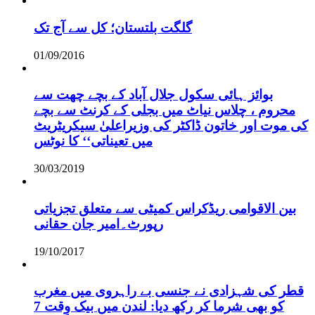
گلگت بلتستان؛ کل سے آج تک
01/09/2016
بوائز ہائی سکول جلال آباد کے بچے چھت سے
محروم ، چلاس نیاٹ میں بجلی کے کرنٹ سے بچے
کی موت اور خاتون ڈاکٹر کی وزیراعلیٰ سیکریٹریٹ
میں تعیناتی‘‘ کا نوٹس
30/03/2019
بین الاقوامی ریڈکراس کمیٹی سے متعلق تجزیاتی
رپورٹ۔امیر جان حقانی
19/10/2017
قطر کی شہزادی نے جنسی بے راہروی میں مغرب
کو بھی شرما کر رکھ دیا: لندن میں بیک وقت 7