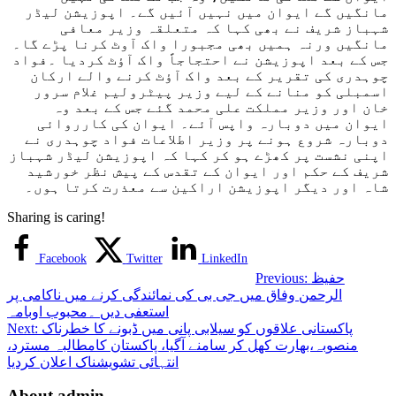
مانگیں گے ایوان میں نہیں آئیں گے۔ اپوزیشن لیڈر
شہباز شریف نے بھی کہا کہ متعلقہ وزیر معافی
مانگیں ورنہ ہمیں بھی مجبورا واک آوٹ کرنا پڑے گا۔
جس کے بعد اپوزیشن نے احتجاجاً واک آؤٹ کردیا ۔فواد
چوہدری کی تقریر کے بعد واک آؤٹ کرنے والے ارکان
اسمبلی کو منانے کے لیے وزیر پیٹرولیم غلام سرور
خان اور وزیر مملکت علی محمد گئے جس کے بعد وہ
ایوان میں دوبارہ واپس آئے۔ ایوان کی کارروائی
دوبارہ شروع ہونے پر وزیر اطلاعات فواد چوہدری نے
اپنی نشست پر کھڑے ہو کر کہا کہ اپوزیشن لیڈر شہباز
شریف کے حکم اور ایوان کے تقدس کے پیش نظر خورشید
شاہ اور دیگر اپوزیشن اراکین سے معذرت کرتا ہوں۔
Sharing is caring!
Facebook
Twitter
LinkedIn
حفیظ
Previous:
الرحمن وفاق میں جی بی کی نمائندگی کرنے میں ناکامی پر
استعفی دیں ۔محبوب اوبامہ
پاکستانی علاقوں کو سیلابی پانی میں ڈبونے کا خطرناک
Next:
منصوبہ،بھارت کھل کر سامنے آگیا، پاکستان کامطالبہ مسترد،
انتہائی تشویشناک اعلان کردیا
About admin