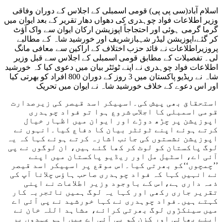
اسلام آباد(سی پی پی) قومی اسمبلی کے اجلاس کے دوران وفاقی
وزیر اطلاعات فواد چوہدری کی دھواں دھار تقریر کے بعد ایوان میں
گرما گرمی ہوئی اور احتجاجاً اپوزیشن ارکان ایوان سے واک آؤٹ
کر گئے،اپوزیشن لیڈر شہبازشریف اور خورشید شاہ کے مطالبے
پروزیراطلاعات نے قائد حزب اختلاف کے اراکین سے معافی مانگ
لی۔ تفصیلات کے مطابق قومی اسمبلی کے اجلاس سے قبل وزیر
اطلاعات فواد چوہدری نے اپنے ٹوئٹر بیان میں دعوی کیا کہ خورشید
شاہ نے ریڈیو پاکستان میں 3 روز کے دوران 800 افراد کو بھرتی کیا
اور اس دعوے کے خلاف خورشید شاہ نے ایوان میں تحریک
استحقاق بھی پیش کی۔اسپیکر اسد قیصر کی زیرصدارت
قومی اسمبلی کا اجلاس شروع ہوا تو فواد چوہدری
اپوزیشن پر چڑھ دوڑے اور ایوان میں اظہار خیال
کرتے ہوئے اپنے ٹوئٹر بیان کا دفاع کیا۔انہوں نے
اپوزیشن نشستوں کی جانب اشارہ کرتے ہوئے کہا کہ یہ
لوگ پاکستان کو لوٹ کر کھا گئے ہیں، ان لوگوں نے پی
آئی اے، اسٹیل مل اور ریڈیو پاکستان میں اپنے
’’چمچوں‘‘کو بھرتی کیا۔اس موقع پر اسپیکر اسد قیصر
نے انہیں کہا کہ فواد چوہدری صاحب ہاؤس چلانا آپ کی
ذمہ داری ہے،اس کے باوجود وزیر اطلاعات نے اپنی
تقریر جاری رکھی اور کہا یہ لوگ ہمیں ناتجربہ کار
کہتے ہیں۔فواد چوہدری نے کہا خورشید نے پی آئی اے
میں سینکڑوں لوگ بھرتی کرائے، مشاہد اللہ خان نے
اپنے بھائی اور کزن کو پی آئی اے میں اہم عہدوں پر