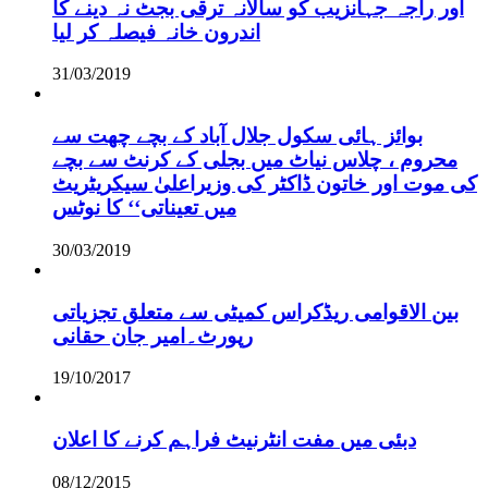
اور راجہ جہانزیب کو سالانہ ترقی بجٹ نہ دینے کا
اندرون خانہ فیصلہ کر لیا
31/03/2019
بوائز ہائی سکول جلال آباد کے بچے چھت سے
محروم ، چلاس نیاٹ میں بجلی کے کرنٹ سے بچے
کی موت اور خاتون ڈاکٹر کی وزیراعلیٰ سیکریٹریٹ
میں تعیناتی‘‘ کا نوٹس
30/03/2019
بین الاقوامی ریڈکراس کمیٹی سے متعلق تجزیاتی
رپورٹ۔امیر جان حقانی
19/10/2017
دبئی میں مفت انٹرنیٹ فراہم کرنے کا اعلان
08/12/2015