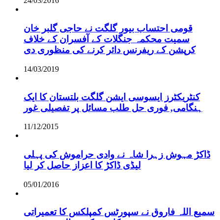
24/03/2016
قومی احتساب بیور گلگت نے حاجی گلبر خان
سمیت محکمہ جنگلات کے آفسران کے خلاف
کرپشن کے ریفرنس دائر کرنے کی منظوری دی
14/03/2019
کنٹریکٹرز ایسوسی ایشن گلگت بلتستان کا ایک
ہنگامی, فوری حل طلب مسائل پر تفصیلی غور
11/12/2015
ڈاکڑ مہوش زہرا شاہ نے وادی حراموش کی پہلی
لیڈی ڈاکڑ کا اعزاز حاصل کر لیا
05/01/2016
سمیع اللہ فاروق نے سپورٹس کمپلکس کا تعمیراتی