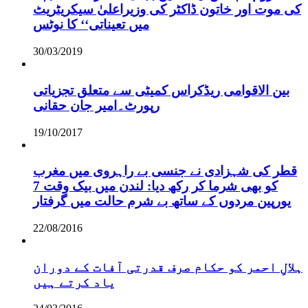
کی موت اور خاتون ڈاکٹر کی وزیراعلیٰ سیکریٹریٹ
میں تعیناتی‘‘ کا نوٹس
30/03/2019
بین الاقوامی ریڈکراس کمیٹی سے متعلق تجزیاتی
رپورٹ۔امیر جان حقانی
19/10/2017
قطر کی شہزادی نے جنسی بے راہروی میں مغرب
کو بھی شرما کر رکھ دیا: لندن میں بیک وقت 7
یورپین مردوں کے ساتھ بے شرم حالت میں گرفتار
22/08/2016
ہلالِ احمر کو حکام صرف قدرتی آفات کے دوران
یاد کرتے ہیں