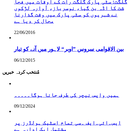
گلگت: سٹی پارک گلگت رات کے اوقات میں فحا
شت کا اڈہ بن گیا، نوسرباز، آوارہ لڑکوں
نے شہریوں کو سٹی پارک میں وقت گذارنا
محال کر دیا ہے
22/06/2016
بین الاقوامی سروس ”اوبر“ لاہور میں آنے کو تیار
06/12/2015
مُنتخب کردہ خبریں
ہمیں واپس نیچر کی طرف جانا ہوگا۔۔۔۔۔
09/12/2024
ایس۔ائی۔ایف ۔سی تمام اسٹیک ہولڈرز پر
مشتمل ایک ادارہ ہے