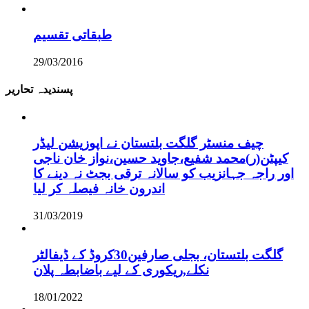
طبقاتی تقسیم
29/03/2016
پسندیدہ تحاریر
چیف منسٹر گلگت بلتستان نے اپوزیشن لیڈر
کیپٹن(ر)محمد شفیع،جاوید حسین،نواز خان ناجی
اور راجہ جہانزیب کو سالانہ ترقی بجٹ نہ دینے کا
اندرون خانہ فیصلہ کر لیا
31/03/2019
گلگت بلتستان، بجلی صارفین30کروڈ کے ڈیفالٹر
نکلے,ریکوری کے لیے باضابطہ پلان
18/01/2022