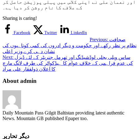
اور نعمان علی نے اپنی کلاس میں پہلی پوزیشن حاصل کر
کے علاقے کا نام روشن کر دیا ہے۔
Sharing is caring!
Facebook
Twitter
LinkedIn
صحافت
Previous:
نظام پر نظر رکھے اور حکومت و دیگر ادروں کی کمی کوتاہیوں کی
نشان دہی کرے,وزیر اعلی
ساس ویلی بجلی لوڈشیڈنگ اور تھرمل جنریٹر کے لئے ڈیزل
Next:
کی عدم فراہمی کے خلاف عوام کا ہیڈکواٹر کی طرف لانگ مارچ
کا اعلان ذولفقار علی مراد
About admin
Daily Mountain Pass Gilgit Baltistan providing latest authentic
News. Mountain GB published Epaper too.
دیگر تحاریر