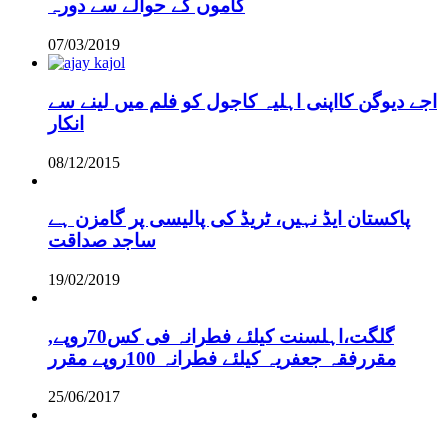
کاموں کے حوالے سے دورہ
07/03/2019
اجے دیوگن کااپنی اہلیہ کاجول کو فلم میں لینے سے
انکار
08/12/2015
پاکستان ایڈ نہیں، ٹریڈ کی پالیسی پر گامزن ہے
ساجد صداقت
19/02/2019
,گلگت،اہلسنت کیلئے فطرانہ فی کس70روپے
مقررفقہ جعفریہ کیلئے فطرانہ 100روپے مقرر
25/06/2017