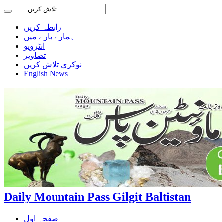
رابطہ کریں
ہمارے بارے میں
انٹرویو
تصاویر
نوکری تلاش کریں
English News
Daily Mountain Pass Gilgit Baltistan
صفحہ اول