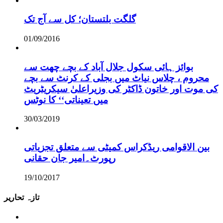
گلگت بلتستان؛ کل سے آج تک
01/09/2016
بوائز ہائی سکول جلال آباد کے بچے چھت سے
محروم ، چلاس نیاٹ میں بجلی کے کرنٹ سے بچے
کی موت اور خاتون ڈاکٹر کی وزیراعلیٰ سیکریٹریٹ
میں تعیناتی‘‘ کا نوٹس
30/03/2019
بین الاقوامی ریڈکراس کمیٹی سے متعلق تجزیاتی
رپورٹ۔امیر جان حقانی
19/10/2017
تازہ تحاریر