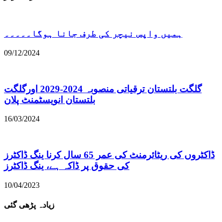
ہمیں واپس نیچر کی طرف جانا ہوگا۔۔۔۔۔
09/12/2024
گلگت بلتستان ترقیاتی منصوبہ 2024-2029 اورگلگت
بلتستان انویسٹمنٹ پلان
16/03/2024
ڈاکٹروں کی ریٹائرمنٹ کی عمر 65 سال کرنا ینگ ڈاکٹرز
کی حقوق پر ڈاکہ ہے، ینگ ڈاکٹرز
10/04/2023
زیادہ پڑھی گئی