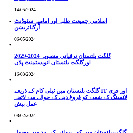
14/05/2024
اسلامی جمیعت طلبہ اور امامیہ سٹوڈنٹ
آرگنائزیشن
06/05/2024
گلگت بلتستان ترقیاتی منصوبہ 2024-2029
اورگلگت بلتستان انویسٹمنٹ پلان
16/03/2024
گلگت بلتستان میں ٹیلی کام کے ذریعے IT اور فری
لانسنگ کے شعبے کو فروغ دینے کے حوالے سے لائحہ
عمل پیش
08/02/2024
گلگت بلتستان میں کوہ پیمائی کی مد میں وصول