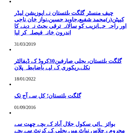
چیف منسٹر گلگت بلتستان نے اپوزیشن لیڈر
کیپٹن(ر)محمد شفیع،جاوید حسین،نواز خان ناجی
اور راجہ جہانزیب کو سالانہ ترقی بجٹ نہ دینے کا
اندرون خانہ فیصلہ کر لیا
31/03/2019
گلگت بلتستان، بجلی صارفین30کروڈ کے ڈیفالٹر
نکلے,ریکوری کے لیے باضابطہ پلان
18/01/2022
گلگت بلتستان؛ کل سے آج تک
01/09/2016
بوائز ہائی سکول جلال آباد کے بچے چھت سے
محروم ، چلاس نیاٹ میں بجلی کے کرنٹ سے بچے