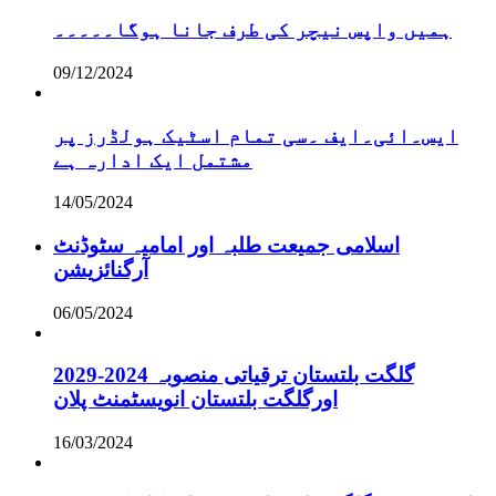
ہمیں واپس نیچر کی طرف جانا ہوگا۔۔۔۔۔
09/12/2024
ایس۔ائی۔ایف ۔سی تمام اسٹیک ہولڈرز پر
مشتمل ایک ادارہ ہے
14/05/2024
اسلامی جمیعت طلبہ اور امامیہ سٹوڈنٹ
آرگنائزیشن
06/05/2024
گلگت بلتستان ترقیاتی منصوبہ 2024-2029
اورگلگت بلتستان انویسٹمنٹ پلان
16/03/2024