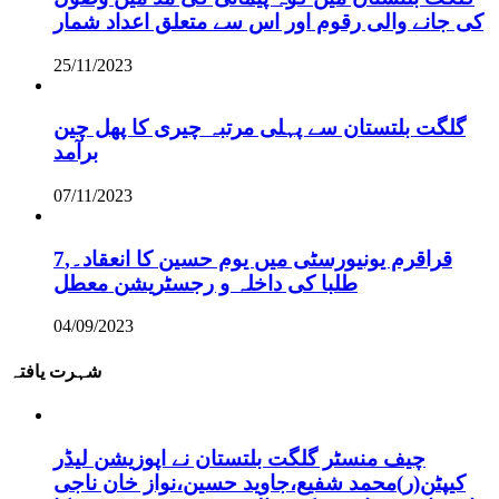
کی جانے والی رقوم اور اس سے متعلق اعداد شمار
25/11/2023
گلگت بلتستان سے پہلی مرتبہ چیری کا پھل چین
برآمد
07/11/2023
قراقرم یونیورسٹی میں یوم حسین کا انعقاد۔,7
طلبا کی داخلہ و رجسٹریشن معطل
04/09/2023
شہرت یافتہ
چیف منسٹر گلگت بلتستان نے اپوزیشن لیڈر
کیپٹن(ر)محمد شفیع،جاوید حسین،نواز خان ناجی