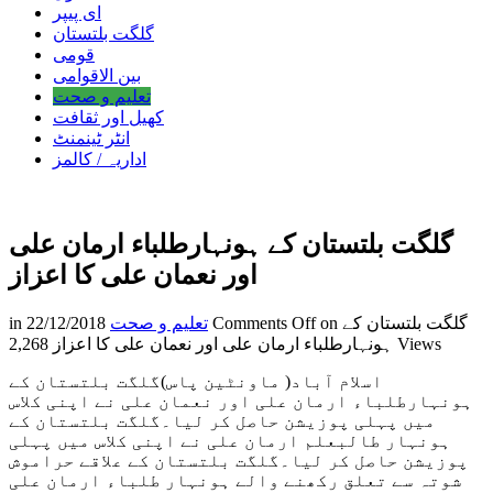
ای پیپر
گلگت بلتستان
قومی
بین الاقوامی
تعلیم و صحت
کھیل اور ثقافت
انٹر ٹینمنٹ
اداریہ / کالمز
گلگت بلتستان کے ہونہارطلباء ارمان علی
اور نعمان علی کا اعزاز
on گلگت بلتستان کے
Comments Off
تعلیم و صحت
22/12/2018
in
2,268 Views
ہونہارطلباء ارمان علی اور نعمان علی کا اعزاز
اسلام آباد( ماونٹین پاس)گلگت بلتستان کے
ہونہارطلباء ارمان علی اور نعمان علی نے اپنی کلاس
میں پہلی پوزیشن حاصل کر لیا۔گلگت بلتستان کے
ہونہار طالبعلم ارمان علی نے اپنی کلاس میں پہلی
پوزیشن حاصل کر لیا۔گلگت بلتستان کے علاقے حراموش
شوتہ سے تعلق رکھنے والے ہونہار طلباء ارمان علی