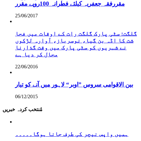
مقررفقہ جعفریہ کیلئے فطرانہ 100روپے مقرر
25/06/2017
گلگت: سٹی پارک گلگت رات کے اوقات میں فحا
شت کا اڈہ بن گیا، نوسرباز، آوارہ لڑکوں
نے شہریوں کو سٹی پارک میں وقت گذارنا
محال کر دیا ہے
22/06/2016
بین الاقوامی سروس ”اوبر“ لاہور میں آنے کو تیار
06/12/2015
مُنتخب کردہ خبریں
ہمیں واپس نیچر کی طرف جانا ہوگا۔۔۔۔۔