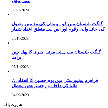
عمل پیش
08/02/2024
گلگت بلتستان میں کوہ پیمائی کی مد میں وصول
کی جانے والی رقوم اور اس سے متعلق اعداد شمار
25/11/2023
گلگت بلتستان سے پہلی مرتبہ چیری کا پھل چین
برآمد
07/11/2023
قراقرم یونیورسٹی میں یوم حسین کا انعقاد۔,7
طلبا کی داخلہ و رجسٹریشن معطل
04/09/2023
شہرت یافتہ