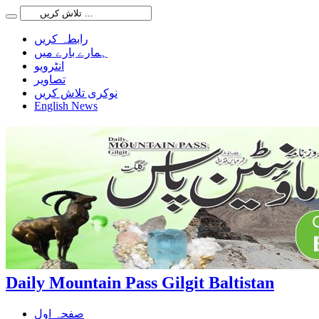
رابطہ کریں
ہمارے بارے میں
انٹرویو
تصاویر
نوکری تلاش کریں
English News
Daily Mountain Pass Gilgit Baltistan
صفحہ اول