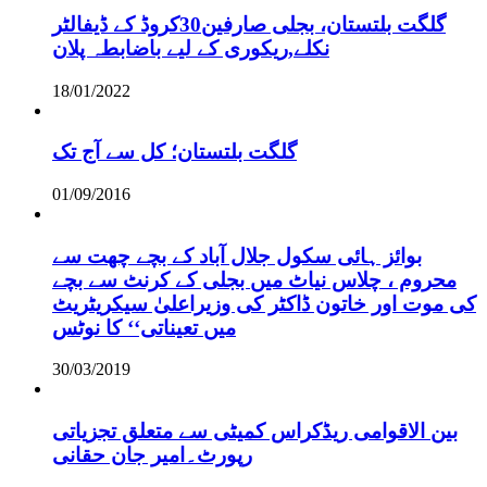
گلگت بلتستان، بجلی صارفین30کروڈ کے ڈیفالٹر
نکلے,ریکوری کے لیے باضابطہ پلان
18/01/2022
گلگت بلتستان؛ کل سے آج تک
01/09/2016
بوائز ہائی سکول جلال آباد کے بچے چھت سے
محروم ، چلاس نیاٹ میں بجلی کے کرنٹ سے بچے
کی موت اور خاتون ڈاکٹر کی وزیراعلیٰ سیکریٹریٹ
میں تعیناتی‘‘ کا نوٹس
30/03/2019
بین الاقوامی ریڈکراس کمیٹی سے متعلق تجزیاتی
رپورٹ۔امیر جان حقانی