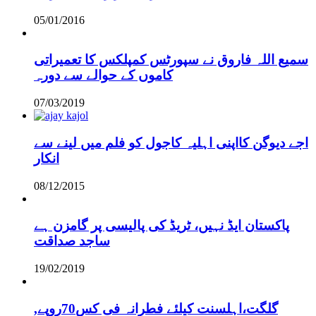
05/01/2016
سمیع اللہ فاروق نے سپورٹس کمپلکس کا تعمیراتی
کاموں کے حوالے سے دورہ
07/03/2019
اجے دیوگن کااپنی اہلیہ کاجول کو فلم میں لینے سے
انکار
08/12/2015
پاکستان ایڈ نہیں، ٹریڈ کی پالیسی پر گامزن ہے
ساجد صداقت
19/02/2019
,گلگت،اہلسنت کیلئے فطرانہ فی کس70روپے