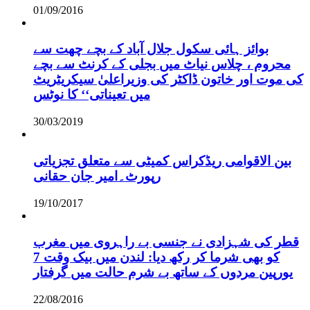
01/09/2016
بوائز ہائی سکول جلال آباد کے بچے چھت سے
محروم ، چلاس نیاٹ میں بجلی کے کرنٹ سے بچے
کی موت اور خاتون ڈاکٹر کی وزیراعلیٰ سیکریٹریٹ
میں تعیناتی‘‘ کا نوٹس
30/03/2019
بین الاقوامی ریڈکراس کمیٹی سے متعلق تجزیاتی
رپورٹ۔امیر جان حقانی
19/10/2017
قطر کی شہزادی نے جنسی بے راہروی میں مغرب
کو بھی شرما کر رکھ دیا: لندن میں بیک وقت 7
یورپین مردوں کے ساتھ بے شرم حالت میں گرفتار
22/08/2016