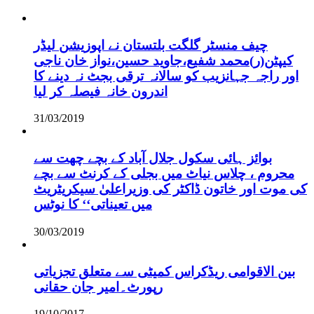
چیف منسٹر گلگت بلتستان نے اپوزیشن لیڈر
کیپٹن(ر)محمد شفیع،جاوید حسین،نواز خان ناجی
اور راجہ جہانزیب کو سالانہ ترقی بجٹ نہ دینے کا
اندرون خانہ فیصلہ کر لیا
31/03/2019
بوائز ہائی سکول جلال آباد کے بچے چھت سے
محروم ، چلاس نیاٹ میں بجلی کے کرنٹ سے بچے
کی موت اور خاتون ڈاکٹر کی وزیراعلیٰ سیکریٹریٹ
میں تعیناتی‘‘ کا نوٹس
30/03/2019
بین الاقوامی ریڈکراس کمیٹی سے متعلق تجزیاتی
رپورٹ۔امیر جان حقانی
19/10/2017