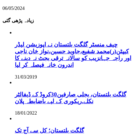
06/05/2024
زیادہ پڑھی گئی
چیف منسٹر گلگت بلتستان نے اپوزیشن لیڈر
کیپٹن(ر)محمد شفیع،جاوید حسین،نواز خان ناجی
اور راجہ جہانزیب کو سالانہ ترقی بجٹ نہ دینے کا
اندرون خانہ فیصلہ کر لیا
31/03/2019
گلگت بلتستان، بجلی صارفین30کروڈ کے ڈیفالٹر
نکلے,ریکوری کے لیے باضابطہ پلان
18/01/2022
گلگت بلتستان؛ کل سے آج تک