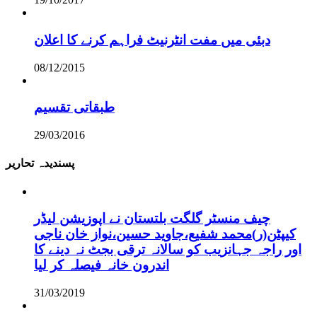
دبئی میں مفت انٹرنیٹ فراہم کرنے کا اعلان
08/12/2015
طبقاتی تقسیم
29/03/2016
پسندیدہ تحاریر
چیف منسٹر گلگت بلتستان نے اپوزیشن لیڈر
کیپٹن(ر)محمد شفیع،جاوید حسین،نواز خان ناجی
اور راجہ جہانزیب کو سالانہ ترقی بجٹ نہ دینے کا
اندرون خانہ فیصلہ کر لیا
31/03/2019