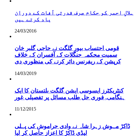
ہلالِ احمر کو حکام صرف قدرتی آفات کے دوران
یاد کرتے ہیں
24/03/2016
قومی احتساب بیور گلگت نے حاجی گلبر خان
سمیت محکمہ جنگلات کے آفسران کے خلاف
کرپشن کے ریفرنس دائر کرنے کی منظوری دی
14/03/2019
کنٹریکٹرز ایسوسی ایشن گلگت بلتستان کا ایک
ہنگامی, فوری حل طلب مسائل پر تفصیلی غور
11/12/2015
ڈاکڑ مہوش زہرا شاہ نے وادی حراموش کی پہلی
لیڈی ڈاکڑ کا اعزاز حاصل کر لیا