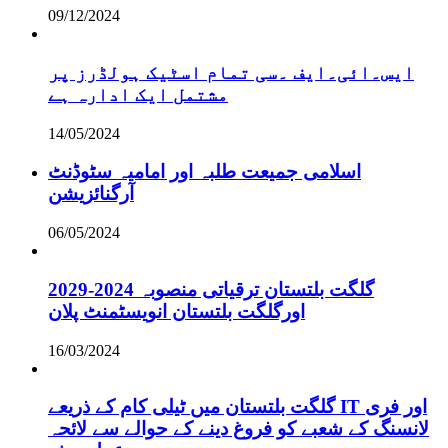
09/12/2024
ایس۔ائی۔ایف ۔سی تمام اسٹیک ہولڈرز پر
مشتمل ایک ادارہ ہے
14/05/2024
اسلامی جمیعت طلبہ اور امامیہ سٹوڈنٹ
آرگنائزیشن
06/05/2024
گلگت بلتستان ترقیاتی منصوبہ 2024-2029
اورگلگت بلتستان انویسٹمنٹ پلان
16/03/2024
گلگت بلتستان میں ٹیلی کام کے ذریعے IT اور فری
لانسنگ کے شعبے کو فروغ دینے کے حوالے سے لائحہ