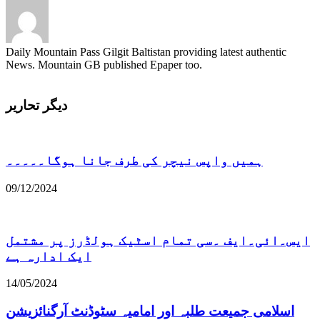
Daily Mountain Pass Gilgit Baltistan providing latest authentic
News. Mountain GB published Epaper too.
دیگر تحاریر
ہمیں واپس نیچر کی طرف جانا ہوگا۔۔۔۔۔
09/12/2024
ایس۔ائی۔ایف ۔سی تمام اسٹیک ہولڈرز پر مشتمل
ایک ادارہ ہے
14/05/2024
اسلامی جمیعت طلبہ اور امامیہ سٹوڈنٹ آرگنائزیشن