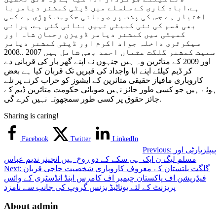
کمشنر
ہے.اباد کاری کے سلسلے میں ڈپٹی کمشنر دیامر با
دیامر
اختیار ہے جس کی پشت پر صوبائی حکومت کهڑی ہے کسی
با
بھی قسم کی نئی کمیٹی نہیں بنائی گئی ہے. پرانی
اختیار
کمیٹی میں کمشنر دیامر ڈویزن رحمان شاہ اور
ہے
سیکرٹری داخلہ جواد اکرم اور ڈپٹی کمشنر دیامر
جس
سمیت کمشنر گلگت عثمان احمد بھی شامل ہیں 2007 ..2008
کی
اور 2009 کے متاثرین وہ ہیں جنہوں نے اپنے گھر بار کی قربانی دے
پشت
کر ڈیم کیلئے اپنے ابا واجداد کی قبریں تک قربان کیا ہے بعض
پر
کاروباری مافیاز حقیقی متاثرین کے ایشوز کو خراب کرنے پر تلے
صوبائی
ہوئے ہیں جو کسی طور جائز نہیں صوبائی حکومت متاثرین ڈیم کے
حکومت
جائز حقوق پر کسی طور سمجھوتہ نہیں کرے گی.
کهڑی
ہے
Sharing is caring!
فیض
اللہ
Facebook
Twitter
LinkedIn
فراق
پیپلزپارٹی اور
Previous:
مسلم لیگ ن ایک ہی سکے کے دو روخ ہیں انجینر ندیم عباس
گلگت بلتستان کے معروف کاروباری شخصیت حاجی قربان
Next:
فیڈریشن اف پاکستان چیمبر اف کامرس اینڈ انڈسٹری کے وائس
پریزنٹ کے لئے یوناٹیڈ بزنس گروپ کی جانب سے نامزد
About admin