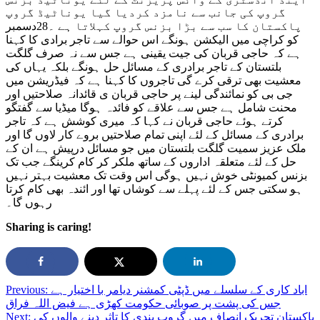
معروف
گروپ کی جانب سے نامزد کردیا گیا یوناٹیڈ گروپ
کاروباری
پاکستان کا سب سے بڑا بزنس گروپ کہلاتا ہے ۔28دسمبر
شخصیت
کو کراچی میں الیکشن ہونگے اس حوالے سے تاجر برادی کا کہنا
حاجی
ہے کہ حاجی قربان کی جیت یقینی ہے جس سے نہ صرف گلگت
قربان
بلتستان کے تاجر برادری کے مسائل حل ہونگے بلکہ یہاں کی
فیڈریشن
معشیت بھی ترقی کرے گی تاجروں کا کہنا ہے کہ فیڈریشن میں
اف
جی بی کو نمائندگی لینے پر حاجی قربان ی قائدانہ صلاحتیں اور
پاکستان
محنت شامل ہے جس سے علاقے کو فائدہ ہوگا میڈیا سے گفتگو
چیمبر
کرتے ہوئے حاجی قربان نے کہا کہ میری کوشش ہے کہ تاجر
اف
برادری کے مسائل کے لئے اپنی تمام صلاحتیں بروے کار لاوں گا اور
کامرس
ملک عزیز سمیت گلگت بلتستان میں جو مسائل درپیش ہے ان کے
اینڈ
حل کے لئے متعلقہ اداروں کے ساتھ ملکر کر کام کرینگے جب تک
انڈسٹری
بزنس کمیونٹی خوش نہیں ہوگی اس وقت تک معشیت بہتر نہیں
کے
ہو سکتی جس کے لئے پہلے سے کوشاں تھا اور ائندہ بھی کام کرتا
وائس
رہوں گا۔
پریزنٹ
کے
Sharing is caring!
لئے
یوناٹیڈ
بزنس
گروپ
کی
اباد کاری کے سلسلے میں ڈپٹی کمشنر دیامر با اختیار ہے
Previous:
جانب
جس کی پشت پر صوبائی حکومت کهڑی ہے فیض اللہ فراق
سے
پاکستان تحریک انصاف میں گروپ بندی کا تاثر دینے والوں کی
Next: