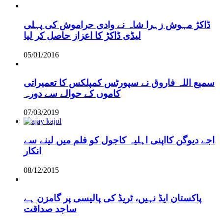
ڈاکڑ مہوش زہرا شاہ نے وادی حراموش کی پہلی
لیڈی ڈاکڑ کا اعزاز حاصل کر لیا
05/01/2016
سمیع اللہ فاروق نے سپورٹس کمپلکس کا تعمیراتی
کاموں کے حوالے سے دورہ
07/03/2019
اجے دیوگن کااپنی اہلیہ کاجول کو فلم میں لینے سے
انکار
08/12/2015
پاکستان ایڈ نہیں، ٹریڈ کی پالیسی پر گامزن ہے
ساجد صداقت