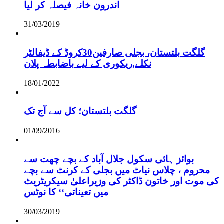
اندرون خانہ فیصلہ کر لیا
31/03/2019
گلگت بلتستان، بجلی صارفین30کروڈ کے ڈیفالٹر
نکلے,ریکوری کے لیے باضابطہ پلان
18/01/2022
گلگت بلتستان؛ کل سے آج تک
01/09/2016
بوائز ہائی سکول جلال آباد کے بچے چھت سے
محروم ، چلاس نیاٹ میں بجلی کے کرنٹ سے بچے
کی موت اور خاتون ڈاکٹر کی وزیراعلیٰ سیکریٹریٹ
میں تعیناتی‘‘ کا نوٹس
30/03/2019