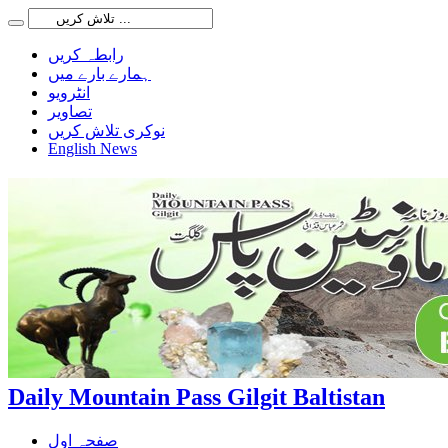
رابطہ کریں
ہمارے بارے میں
انٹرویو
تصاویر
نوکری تلاش کریں
English News
Daily Mountain Pass Gilgit Baltistan
صفحہ اول