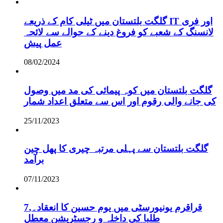
گلگت بلتستان میں ٹیلی کام کے ذریعے IT اور فری
لانسنگ کے شعبے کو فروغ دینے کے حوالے سے لائحہ
عمل پیش
08/02/2024
گلگت بلتستان میں کوہ پیمائی کی مد میں وصول
کی جانے والی رقوم اور اس سے متعلق اعداد شمار
25/11/2023
گلگت بلتستان سے پہلی مرتبہ چیری کا پھل چین
برآمد
07/11/2023
قراقرم یونیورسٹی میں یوم حسین کا انعقاد۔,7
طلبا کی داخلہ و رجسٹریشن معطل