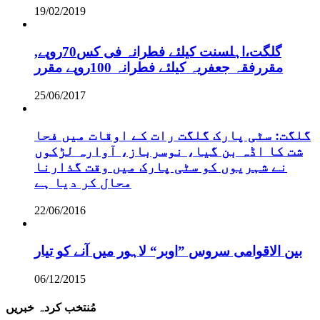
19/02/2019
,گلگت،اہلسنت کیلئے فطرانہ فی کس70روپے
مقررفقہ جعفریہ کیلئے فطرانہ 100روپے مقرر
25/06/2017
گلگت: سٹی پارک گلگت رات کے اوقات میں فحا
شت کا اڈہ بن گیا، نوسرباز، آوارہ لڑکوں
نے شہریوں کو سٹی پارک میں وقت گذارنا
محال کر دیا ہے
22/06/2016
بین الاقوامی سروس ”اوبر“ لاہور میں آنے کو تیار
06/12/2015
مُنتخب کردہ خبریں