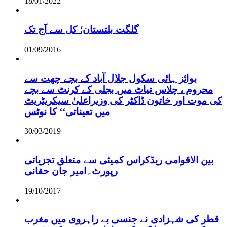
18/01/2022
گلگت بلتستان؛ کل سے آج تک
01/09/2016
بوائز ہائی سکول جلال آباد کے بچے چھت سے
محروم ، چلاس نیاٹ میں بجلی کے کرنٹ سے بچے
کی موت اور خاتون ڈاکٹر کی وزیراعلیٰ سیکریٹریٹ
میں تعیناتی‘‘ کا نوٹس
30/03/2019
بین الاقوامی ریڈکراس کمیٹی سے متعلق تجزیاتی
رپورٹ۔امیر جان حقانی
19/10/2017
قطر کی شہزادی نے جنسی بے راہروی میں مغرب