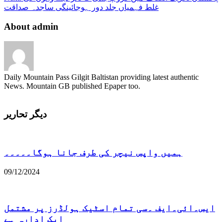
نامزد
غلط فہمیاں جلد دور ہوجائینگی ساجدہ صداقت
About admin
Daily Mountain Pass Gilgit Baltistan providing latest authentic
News. Mountain GB published Epaper too.
دیگر تحاریر
ہمیں واپس نیچر کی طرف جانا ہوگا۔۔۔۔۔
09/12/2024
ایس۔ائی۔ایف ۔سی تمام اسٹیک ہولڈرز پر مشتمل
ایک ادارہ ہے