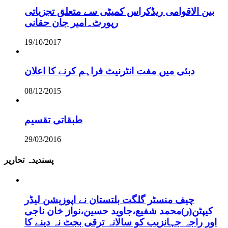
بین الاقوامی ریڈکراس کمیٹی سے متعلق تجزیاتی
رپورٹ۔امیر جان حقانی
19/10/2017
دبئی میں مفت انٹرنیٹ فراہم کرنے کا اعلان
08/12/2015
طبقاتی تقسیم
29/03/2016
پسندیدہ تحاریر
چیف منسٹر گلگت بلتستان نے اپوزیشن لیڈر
کیپٹن(ر)محمد شفیع،جاوید حسین،نواز خان ناجی
اور راجہ جہانزیب کو سالانہ ترقی بجٹ نہ دینے کا