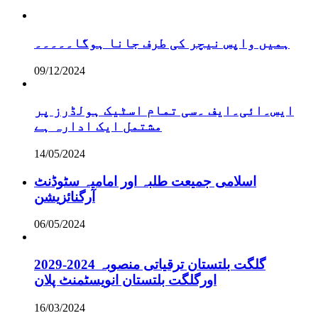
ہمیں واپس نیچر کی طرف جانا ہوگا۔۔۔۔۔
09/12/2024
ایس۔ائی۔ایف ۔سی تمام اسٹیک ہولڈرز پر
مشتمل ایک ادارہ ہے
14/05/2024
اسلامی جمیعت طلبہ اور امامیہ سٹوڈنٹ
آرگنائزیشن
06/05/2024
گلگت بلتستان ترقیاتی منصوبہ 2024-2029
اورگلگت بلتستان انویسٹمنٹ پلان
16/03/2024