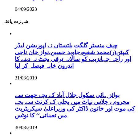
04/09/2023
شہرت یافتہ
چیف منسٹر گلگت بلتستان نے اپوزیشن لیڈر
کیپٹن(ر)محمد شفیع،جاوید حسین،نواز خان ناجی
اور راجہ جہانزیب کو سالانہ ترقی بجٹ نہ دینے کا
اندرون خانہ فیصلہ کر لیا
31/03/2019
بوائز ہائی سکول جلال آباد کے بچے چھت سے
محروم ، چلاس نیاٹ میں بجلی کے کرنٹ سے بچے
کی موت اور خاتون ڈاکٹر کی وزیراعلیٰ سیکریٹریٹ
میں تعیناتی‘‘ کا نوٹس
30/03/2019