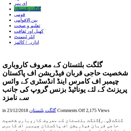
ای پیپر
گلگت بلتستان
قومی
بین الاقوامی
تعلیم و صحت
کھیل اور ثقافت
انٹر ٹینمنٹ
اداریہ / کالمز
گلگت بلتستان کے معروف کاروباری
شخصیت حاجی قربان فیڈریشن اف پاکستان
چیمبر اف کامرس اینڈ انڈسٹری کے وائس
پریزنٹ کے لئے یوناٹیڈ بزنس گروپ کی جانب
سے نامزد
on
2,175 Views
Comments Off
گلگت بلتستان
23/12/2018
in
گلگت
گلگت (پ۔ر)گلگت بلتستان کے معروف کاروباری شخصیت
بلتستان
حاجی قربان فیڈریشن اف پاکستان چیمبر اف کامرس
کے
اینڈ انڈسٹری کے وائس پریزنٹ کے لئے یوناٹیڈ بزنس