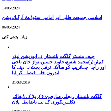
14/05/2024
اسلامی جمیعت طلبہ اور امامیہ سٹوڈنٹ آرگنائزیشن
06/05/2024
زیادہ پڑھی گئی
چیف منسٹر گلگت بلتستان نے اپوزیشن لیڈر
کیپٹن(ر)محمد شفیع،جاوید حسین،نواز خان ناجی
اور راجہ جہانزیب کو سالانہ ترقی بجٹ نہ دینے کا
اندرون خانہ فیصلہ کر لیا
31/03/2019
گلگت بلتستان، بجلی صارفین30کروڈ کے ڈیفالٹر
نکلے,ریکوری کے لیے باضابطہ پلان