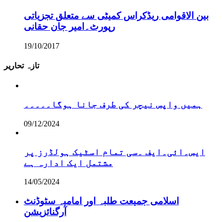
بین الاقوامی ریڈکراس کمیٹی سے متعلق تجزیاتی
رپورٹ۔امیر جان حقانی
19/10/2017
تازہ تحاریر
ہمیں واپس نیچر کی طرف جانا ہوگا۔۔۔۔۔
09/12/2024
ایس۔ائی۔ایف ۔سی تمام اسٹیک ہولڈرز پر
مشتمل ایک ادارہ ہے
14/05/2024
اسلامی جمیعت طلبہ اور امامیہ سٹوڈنٹ
آرگنائزیشن