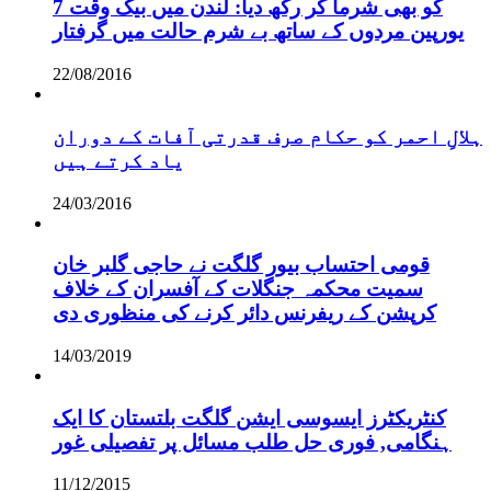
کو بھی شرما کر رکھ دیا: لندن میں بیک وقت 7
یورپین مردوں کے ساتھ بے شرم حالت میں گرفتار
22/08/2016
ہلالِ احمر کو حکام صرف قدرتی آفات کے دوران
یاد کرتے ہیں
24/03/2016
قومی احتساب بیور گلگت نے حاجی گلبر خان
سمیت محکمہ جنگلات کے آفسران کے خلاف
کرپشن کے ریفرنس دائر کرنے کی منظوری دی
14/03/2019
کنٹریکٹرز ایسوسی ایشن گلگت بلتستان کا ایک
ہنگامی, فوری حل طلب مسائل پر تفصیلی غور
11/12/2015