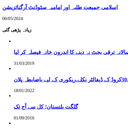
اسلامی جمیعت طلبہ اور امامیہ سٹوڈنٹ آرگنائزیشن
06/05/2024
زیادہ پڑھی گئی
نہ ترقی بجٹ نہ دینے کا اندرون خانہ فیصلہ کر لیا
31/03/2019
18/01/2022
گلگت بلتستان؛ کل سے آج تک
01/09/2016