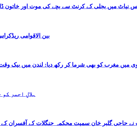
س نیاٹ میں بجلی کے کرنٹ سے بچے کی موت اور خاتون ڈاکٹ
بین الاقوامی ریڈکرا
شرما کر رکھ دیا: لندن میں بیک وقت 7 یورپین مردوں کے ساتھ بے شرم حالت میں گرفتا
ہلالِ احمر کو
نے حاجی گلبر خان سمیت محکمہ جنگلات کے آفسران کے 