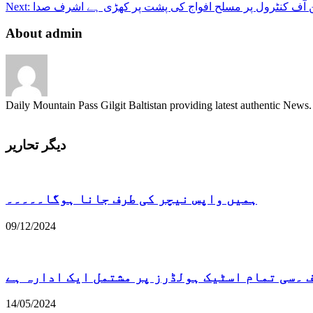
گرنے
ن آف کنٹرول پر مسلح افواج کی پشت پر کھڑی ہے اشرف صدا
Next:
سے
روڈ
About admin
بلاک
اور
نیٹکو
کی
گاڑی
Daily Mountain Pass Gilgit Baltistan providing latest authentic New
بالا
بالا
بچ
دیگر تحاریر
گئی
ہمیں واپس نیچر کی طرف جانا ہوگا۔۔۔۔۔
09/12/2024
۔سی تمام اسٹیک ہولڈرز پر مشتمل ایک ادارہ ہے
14/05/2024