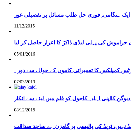
 ایک ہنگامی, فوری حل طلب مسائل پر تفصیلی غور
11/12/2015
 حراموش کی پہلی لیڈی ڈاکڑ کا اعزاز حاصل کر لیا
05/01/2016
رٹس کمپلکس کا تعمیراتی کاموں کے حوالے سے دورہ
07/03/2019
دیوگن کااپنی اہلیہ کاجول کو فلم میں لینے سے انکار
08/12/2015
یڈ نہیں، ٹریڈ کی پالیسی پر گامزن ہے ساجد صداقت