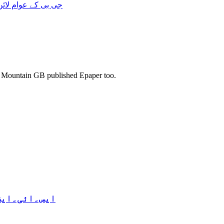
جی بی کے عوام لائ
s. Mountain GB published Epaper too.
ایس۔ائی۔ایف 