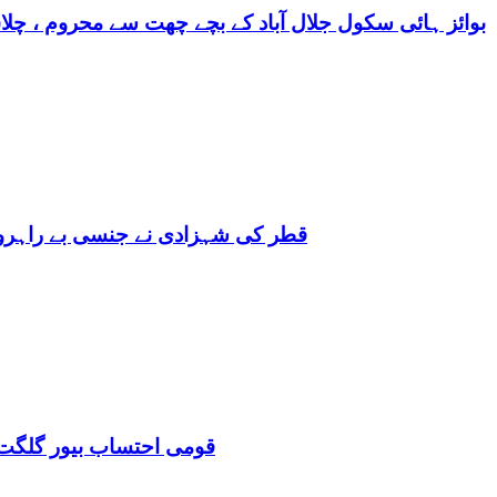
بوائز ہائی سکول جلال آباد کے بچے چھت سے محروم ، چلا
قطر کی شہزادی نے جنسی بے راہروی میں مغرب کو بھی 
قومی احتساب بیور گلگت 