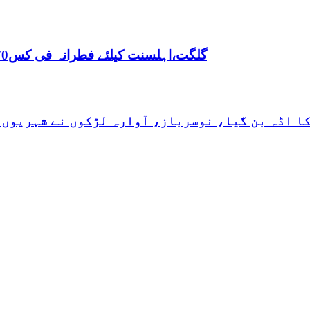
,گلگت،اہلسنت کیلئے فطرانہ فی کس70روپے مقررفقہ جعفریہ کیلئے فطرانہ 100روپے مقرر
کا اڈہ بن گیا، نوسرباز، آوارہ لڑکوں نے شہریوں 