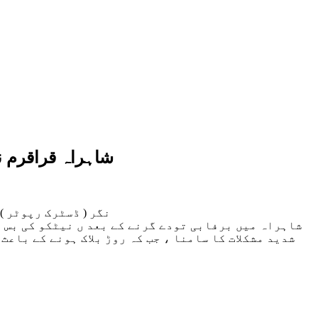
شاہراہ قراقرم نگ
نگر ( ڈسٹرک رپوٹر )
شاہراہ میں برفابی تودے گرنے کے بعد ں نیٹکو کی بس 
شدید مشکلات کا سامنا ، جب کہ روڑ بلاک ہونے کے باعث