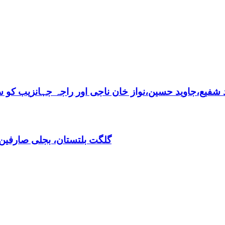
فیع،جاوید حسین،نواز خان ناجی اور راجہ جہانزیب کو سالا
گلگت بلتستان، بجلی صارفین30کروڈ کے ڈیفالٹر نکلے,ریکوری کے لیے باضابطہ پلان