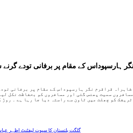
ر ہارسپوداس کے مقام پر برفانی تودے گرنے سے ر
 شاہراہ قراقرم نگر ہارسپوداس کے مقام پر برفانی تودے گ
مسافروں سمیت پھنس گئی اور مسافروں کو بحفاظت نکل لیا
 ٹریفک کو چھلت میں ٹاون سے راستہ دیا جا رہا ہے ۔ روڑ 
گلگت بلتستان کا سپوت لیفٹنٹ اظہر عباس 