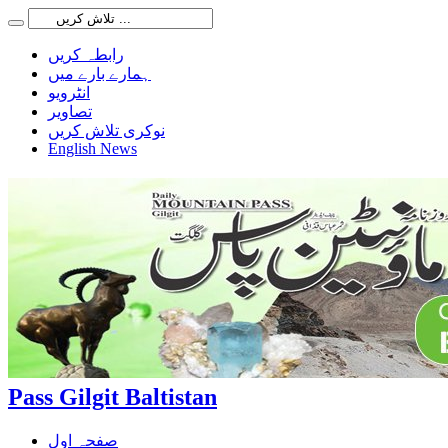
رابطہ کریں
ہمارے بارے میں
انٹرویو
تصاویر
نوکری تلاش کریں
English News
Pass Gilgit Baltistan
صفحہ اول