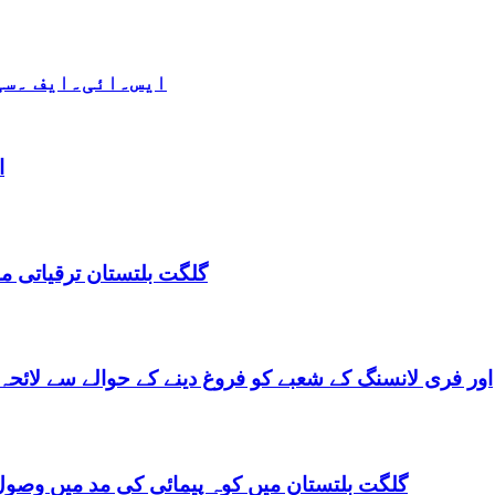
ایس۔ائی۔ایف ۔سی 
ا
گلگت بلتستان ترقیاتی منصوبہ 2024-2029 اورگلگت بلتستان 
گلگت بلتستان میں ٹیلی کام کے ذریعے IT اور فری لانسنگ کے شعبے کو فروغ دینے کے حوالے س
گلگت بلتستان میں کوہ پیمائی کی مد میں وصول