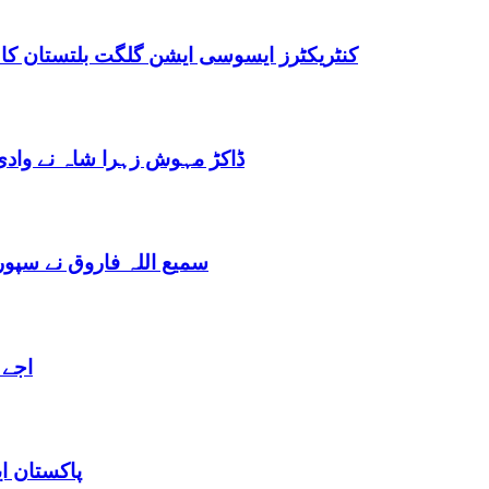
کنٹریکٹرز ایسوسی ایشن گلگت بلتستان کا
ڈاکڑ مہوش زہرا شاہ نے وادی
سمیع اللہ فاروق نے سپو
اجے 
پاکستان ا