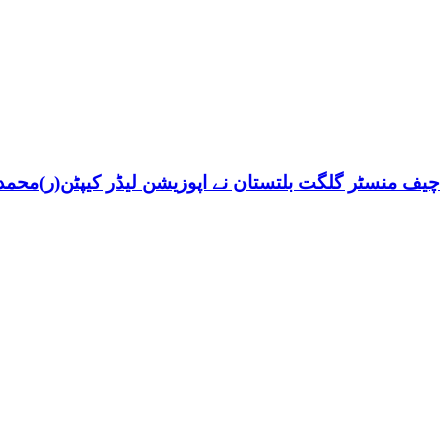
چیف منسٹر گلگت بلتستان نے اپوزیشن لیڈر کیپٹن(ر)محمد ش