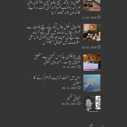
کیپٹن(ر)محمد شفیع،جاوید حسین،نواز خان ناجی
اور راجہ جہانزیب کو سالانہ ترقی بجٹ نہ دینے
کا اندرون خانہ فیصلہ کر لیا
31/03/2019
بوائز ہائی سکول جلال آباد کے بچے چھت سے
محروم ، چلاس نیاٹ میں بجلی کے کرنٹ
سے بچے کی موت اور خاتون ڈاکٹر کی وزیراعلیٰ
سیکریٹریٹ میں تعیناتی‘‘ کا نوٹس
30/03/2019
بین الاقوامی ریڈکراس کمیٹی سے متعلق
تجزیاتی رپورٹ۔امیر جان حقانی
19/10/2017
دبئی میں مفت انٹرنیٹ فراہم کرنے کا
اعلان
08/12/2015
طبقاتی تقسیم
29/03/2016