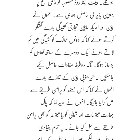
ہونگے۔ بیلٹ اینڈ روڈ منصوبہ کو عالمی سطح پر
بہترین پذیرائی حاصل ہورہی ہے۔ انہوں نے
چین اور امریکہ مابین تجارتی کشیدگی بارے گفتگو
کرتے ہوئے کہا کہ دونوں ممالک کو کشیدگی میں کم
لاتے ہوئے ایک دوسرے کے ساتھ تعاون کو
بڑھانا ہوگا۔ تاکہ دوطرفہ مفادات حاصل کیے
جاسکیں ۔ بحیر جنوبی چین کے تنازعے بارے
انہوں نے کہا کہ اس مسئلے کو پرامن طریقے سے
حل کرایا جائیگا۔ انہوں نے مزید کہا کہ پاک
بھارت تنازعات اور شمالی کوریا تنازعہ کو بھی پرامن
طریقے سے حل کیا جائے۔ یہ تمام بنیادی
مسائل میں لیکن چین ان مسائل کے پرامن