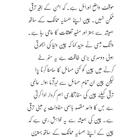
موقف واضح اورائل ہے۔ کہ امن کے بغیر ترقی
ممکن نہیں۔ چین اپنے ہمسایہ ممالک کے ساتھ
ہمیشہ سے بہتر اور مفید تعلقات کا حامی رہا ہے۔
وانگ ژی نے مزید کہا کہ چین دنیا کی ابھرتی
ہوئی دوسری بڑی طاقت ہے یہ سفر طے
کرنے میں چین کو کئی مسائل کا سامنا کرنا پڑا
لیکن چین ان تمام مسائل سے نبرآزما ہوا۔ عالمی
ترقی کیلئے چین کی سفارتکاری اہم کردار ادا کرتی
ہے جس کا واحد مقصد باہمی مفادات پر مبنی ترقی
ہے۔ چین کی ہمیشہ سے یہ خواہش رہی ہے کہ
چین کے اپنے ہمسایہ ممالک کے ساتھ بہترین