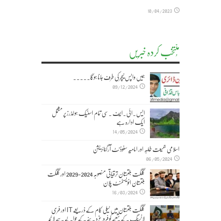
10/04/2023
مُنتخب کردہ خبریں
ہمیں واپس نیچر کی طرف جانا ہوگا۔۔۔۔۔
09/12/2024
ایس۔ائی۔ایف ۔سی تمام اسٹیک ہولڈرز پر مشتمل
ایک ادارہ ہے
14/05/2024
اسلامی جمیعت طلبہ اور امامیہ سٹوڈنٹ آرگنائزیشن
06/05/2024
گلگت بلتستان ترقیاتی منصوبہ 2024-2029 اورگلگت
بلتستان انویسٹمنٹ پلان
16/03/2024
گلگت بلتستان میں ٹیلی کام کے ذریعے IT اور فری
لانسنگ کے شعبے کو فروغ دینے کے حوالے سے لائحہ