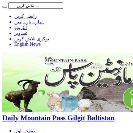
رابطہ کریں
ہمارے بارے میں
انٹرویو
تصاویر
نوکری تلاش کریں
English News
Daily Mountain Pass Gilgit Baltistan
صفحہ اول