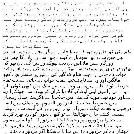
اور مکان کی تو بات ہی الگ ہے۔ ان بیچارے مزدوروں
پر ظلم کی انتہا ہوچکی،خدا را اب بہت ہوچکا۔ بس اب
بند ہونا چاہیے یہ سب،ان کے بھی بچے ہیں،ان کی بھی
خواہشات ہیں،یہ بھی ضروریات زندگی رکھتے ہیں،کیا
اسلامی فلاحی ریاست کا یہی مقصد ہوتا ہے کہ وہ
مزدوروں سے اس طرح پیش آیئے،اس ملک میں مزدور کا
کوئی خیر خواہ اور وفادار نہیں،مزدوریونینز کے
نام پر چند مفاد پرست لوگ ہر طرح سے مفادات لے کر
سائیڈہوجاتے ہیں۔
یکم مئی کو بطورمزدور ڈے منایا جاتا ہے مگر بیچارہ مزدور اس دن
بھی چین سے نہیں سوتا،ار ے کیسے چین سے رہ پائے گا،جس دن
روزگار نہیں ملا،اس دن بچے بھوکے ررہیں گے۔دن بھر کی
تھکن،دربدری اور مشقت سے تھکے ہارے مزدور کی ہمت اس وقت
جواب دے جاتی ہے جب شام کو گھر کی دہلیز پر منتظر بچے کچھ
مانگیں اور وہ دے نا پائے،تب ہمت جواب دے جاتی ہے،تب تمام
حوصلے ٹوٹ جاتے ہیں،یہی وجہ ہے اس ملک میں کبھی کوئی باپ
اپنے ہی ہاتھوں اپنی اولادکو گلا دبا کران کو بھوک سے چھٹکارا دیتا
ہے،اور خود بھی موت کے منہ میں چلاجاتا ہے،(گزشتہ سال رمضان
میں خصوصاً پنجاب کے اندر اور بالعموم پورے ملک میں ایسے
درجنوں واقعات دیکھتے میں آئے تھے)۔روز روز کی اذیت سے ہمیشہ
ہمیشہ کیلئے جا ن چھڑالیتا ہے تو کبھی بچوں کو دریا بھرد کردیتا
ہے۔ خدارا مزدوروں پر رحم کیا جائے،مزدور ڈے کو اصلی معنوں
میں منایا جائے،آفسز بند کرکے،گورنمنٹ وپرائیویٹ ملازمین کو
چھٹیاں دے کر مزدور ڈے نہیں منا یا جاسکتا،اگر مزدور ڈے منانا ہے