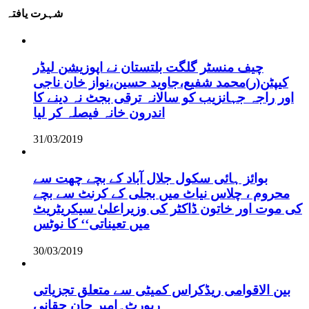
شہرت یافتہ
چیف منسٹر گلگت بلتستان نے اپوزیشن لیڈر
کیپٹن(ر)محمد شفیع،جاوید حسین،نواز خان ناجی
اور راجہ جہانزیب کو سالانہ ترقی بجٹ نہ دینے کا
اندرون خانہ فیصلہ کر لیا
31/03/2019
بوائز ہائی سکول جلال آباد کے بچے چھت سے
محروم ، چلاس نیاٹ میں بجلی کے کرنٹ سے بچے
کی موت اور خاتون ڈاکٹر کی وزیراعلیٰ سیکریٹریٹ
میں تعیناتی‘‘ کا نوٹس
30/03/2019
بین الاقوامی ریڈکراس کمیٹی سے متعلق تجزیاتی
رپورٹ۔امیر جان حقانی