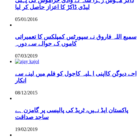
ڈاکڑ مہوش زہرا شاہ نے وادی حراموش کی پہلی
لیڈی ڈاکڑ کا اعزاز حاصل کر لیا
05/01/2016
سمیع اللہ فاروق نے سپورٹس کمپلکس کا تعمیراتی
کاموں کے حوالے سے دورہ
07/03/2019
اجے دیوگن کااپنی اہلیہ کاجول کو فلم میں لینے سے
انکار
08/12/2015
پاکستان ایڈ نہیں، ٹریڈ کی پالیسی پر گامزن ہے
ساجد صداقت
19/02/2019