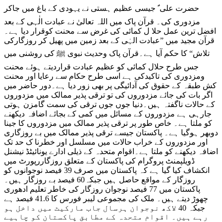
حضرت علی ؑ جیسی عظیم ہستی نے یہودی کے باغ میں جاکر
مزدوری کی۔ قرآن پاک میں اللہ تعالیٰ نے عبادت الٰہی کے بعد
افضل ترین عمل حلا ل کمائی کی غرض سے محنت کوقرار دیا ہے۔
قرآن مجید میں ”عبادت الہٰی کے بعد زمین میں پھیل کر روزگارکی
تلاش“ کا حکم آیا ہے۔قرآن پاک وحدیث نبوی ﷺ کی روشنی میں
جس طرح حلال کمائی کو عظیم عبادت قراردیتے ہوئے محنت
ومزدوری کی تاکیدکی ہے اسی طرح حکام سے رعایا اور محنت
کش طبقہ کے حقوق کی آدائیگی پر بھی زور دیا ہے۔دور حاضر میں
اگر بات کی جائے مزدوروں کی تو ترقی پذیر ممالک میں مزدوروں
کے حالات ناگفتہ ہیں۔دنیا جوں جوں ترقی کی سمت گامزن ہوتی
جارہی ہے مزدوروں کے مسائل میں کمی کے بجائے اضافہ دیکھنے
کو ملتا ہے۔ خاص طور پر ترقی پذیر ممالک میں مزدوروں کا جینا
دوبھر ہوگیا ہے۔ پاکستان جیسے ترقی پذیر ممالک میں بے روزگاری
اور مزدوروں کے خراب حالات میں مسلسل اور خطرنا ک حد تک
اضافہ دیکھنے کو ملتا ہے۔اقوام متحدہ کے ذیلی ادارے یونائیٹڈ نیشنل
ڈویلپمنٹ پروگرام کی پاکستان کے متعلق روزگاررپورٹ میں
انکشاف کیا گیا ہے کہ پاکستان میں صرف 39 فیصد نوجوانوں کو
روزگار کے مواقع حاصل ہیں جبکہ60 فیصد بے روزگار ہیں۔
پاکستان میں 77 فیصد نوجوان روزگار کی خاطر تعلیم ادھوری
چھوڑ دیتے ہیں۔ ملک کی مجموعی لیبر فورس کا 41.6 فیصد ہے
جبکہ 40 لاکھ نوجوان ہرسال جاب مارکیٹ میں داخل ہو
رہے ہیں۔ اقوام متحدہ کے مطابق پاکستان کو چاہیے