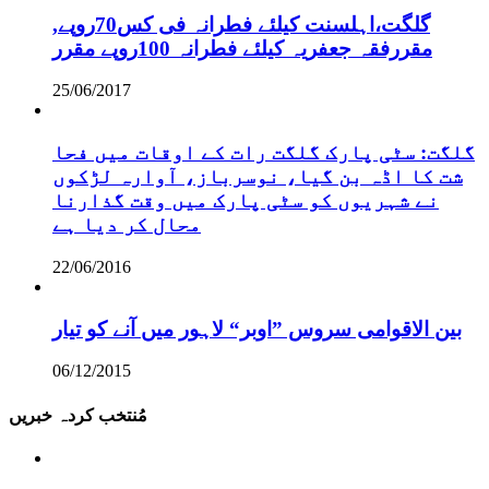
,گلگت،اہلسنت کیلئے فطرانہ فی کس70روپے
مقررفقہ جعفریہ کیلئے فطرانہ 100روپے مقرر
25/06/2017
گلگت: سٹی پارک گلگت رات کے اوقات میں فحا
شت کا اڈہ بن گیا، نوسرباز، آوارہ لڑکوں
نے شہریوں کو سٹی پارک میں وقت گذارنا
محال کر دیا ہے
22/06/2016
بین الاقوامی سروس ”اوبر“ لاہور میں آنے کو تیار
06/12/2015
مُنتخب کردہ خبریں