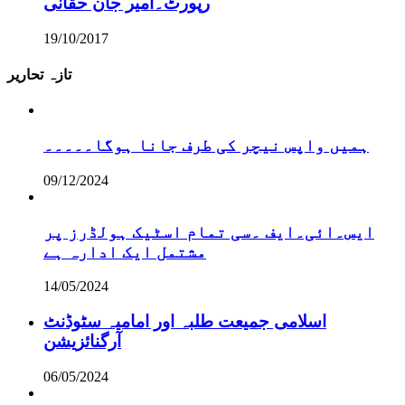
رپورٹ۔امیر جان حقانی
19/10/2017
تازہ تحاریر
ہمیں واپس نیچر کی طرف جانا ہوگا۔۔۔۔۔
09/12/2024
ایس۔ائی۔ایف ۔سی تمام اسٹیک ہولڈرز پر
مشتمل ایک ادارہ ہے
14/05/2024
اسلامی جمیعت طلبہ اور امامیہ سٹوڈنٹ
آرگنائزیشن
06/05/2024