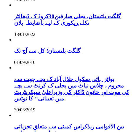
گلگت بلتستان، بجلی صارفین30کروڈ کے ڈیفالٹر
نکلے,ریکوری کے لیے باضابطہ پلان
18/01/2022
گلگت بلتستان؛ کل سے آج تک
01/09/2016
بوائز ہائی سکول جلال آباد کے بچے چھت سے
محروم ، چلاس نیاٹ میں بجلی کے کرنٹ سے بچے
کی موت اور خاتون ڈاکٹر کی وزیراعلیٰ سیکریٹریٹ
میں تعیناتی‘‘ کا نوٹس
30/03/2019
بین الاقوامی ریڈکراس کمیٹی سے متعلق تجزیاتی