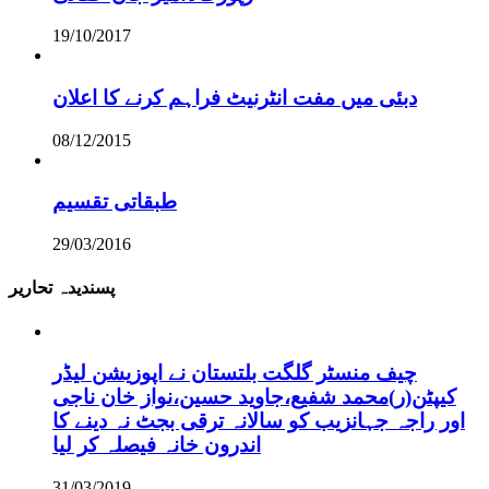
19/10/2017
دبئی میں مفت انٹرنیٹ فراہم کرنے کا اعلان
08/12/2015
طبقاتی تقسیم
29/03/2016
پسندیدہ تحاریر
چیف منسٹر گلگت بلتستان نے اپوزیشن لیڈر
کیپٹن(ر)محمد شفیع،جاوید حسین،نواز خان ناجی
اور راجہ جہانزیب کو سالانہ ترقی بجٹ نہ دینے کا
اندرون خانہ فیصلہ کر لیا
31/03/2019