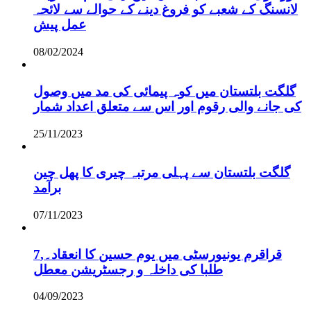
لانسنگ کے شعبے کو فروغ دینے کے حوالے سے لائحہ
عمل پیش
08/02/2024
گلگت بلتستان میں کوہ پیمائی کی مد میں وصول
کی جانے والی رقوم اور اس سے متعلق اعداد شمار
25/11/2023
گلگت بلتستان سے پہلی مرتبہ چیری کا پھل چین
برآمد
07/11/2023
قراقرم یونیورسٹی میں یوم حسین کا انعقاد۔,7
طلبا کی داخلہ و رجسٹریشن معطل
04/09/2023