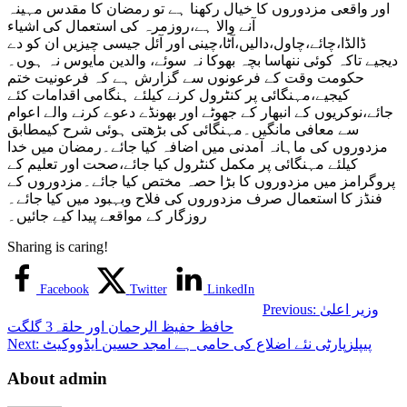
اور واقعی مزدوروں کا خیال رکھنا ہے تو رمضان کا مقدس مہینہ
آنے والا ہے،روزمرہ کی استعمال کی اشیاء
ڈالڈا،چائے،چاول،دالیں،آٹا،چینی اور آئل جیسی چیزیں ان کو دے
دیجیے تاکہ کوئی ننھاسا بچہ بھوکا نہ سوئے، والدین مایوس نہ ہوں۔
حکومت وقت کے فرعونوں سے گزارش ہے کہ فرعونیت ختم
کیجیے،مہنگائی پر کنٹرول کرنے کیلئے ہنگامی اقدامات کئے
جائے،نوکریوں کے انبھار کے جھوٹے اور بھونڈے دعوے کرنے والے اعوام
سے معافی مانگیں۔مہنگائی کی بڑھتی ہوئی شرح کیمطابق
مزدوروں کی ماہانہ آمدنی میں اضافہ کیا جائے۔رمضان میں خدا
کیلئے مہنگائی پر مکمل کنٹرول کیا جائے،صحت اور تعلیم کے
پروگرامز میں مزدوروں کا بڑا حصہ مختص کیا جائے۔مزدوروں کے
فنڈز کا استعمال صرف مزدوروں کی فلاح وبہبود میں کیا جائے۔
روزگار کے مواقعے پیدا کیے جائیں۔
Sharing is caring!
Facebook
Twitter
LinkedIn
وزیر اعلیٰ
Previous:
حافظ حفیظ الرحمان اور حلقہ3 گلگت
پیپلزپارٹی نئے اضلاع کی حامی ہے امجد حسین ایڈووکیٹ
Next:
About admin