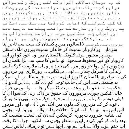
کہ وہ ہرسال دس لاکھ افراد کے لئے روزگار کے مواقع
فراہم کرے۔پاکستان میں اقوام متحدہ کی رپورٹ کے
مطابق مزدوروں کے حالات ناگفتہ ہیں۔حکومت نے بھی
مزدوروں کے حقوق کی ضمانت بننے کی بجائے مزدوروں
کا گلہ گھوٹنے کا اعادہ کررکھا ہے۔ملک میں ایک تو
بے روزگاری اور ملازمت کے مواقعے پہلے سے ناپید تھے
اور اس کی وجہ ملک میں عرصہ دراز سے چلنے والی بد
امنی،دہشتگردی،بھتہ خوری،کرپشن اور اقرباء
پروری ہے۔گزشتہ 13سالوں میں پاکستان کے بہت سے تاجر اپنا
سرمایہ اورکاروبار سمیٹ کر خاندان سمیت بیرون ملک منتقل
ہونے پر مجبور ہوئے کیونکہ پاکستان میں وہ خود کو اور اپنے
کاروبار کو غیر محفوظ سمجھتے تھے،اس کا سب سے بڑا نقصان ان
مزدوروں کو ہوا جو روز مرہ کی بنیاد پر وہاں ملازمت کرکے اپنی
زندگی کا سرکل چلا رہے تھے۔مہنگائی،بے روزگاری اور مزدروں
کی بے توقیری پاکستان کا روز اول سے بہت بڑا مسئلہ رہا ہے مگر
بد قسمتی سے اس کی جانب توجہ کم دی گئی ہے،ہر آنے والی
حکومت نے دعوے اور وعدے بہت کئے مگر جاتے ہوئے وہی خزانہ
خالی،ٹیکس چوری،مزدوروں کے حقوق پر ڈاکہ زنی کے سوا ان کا
کوئی دوسرا کارنامہ نہیں رہا۔موجودہ حکومت نے بھی بلند وبانگ
دعوے کر کے مزدروں کے دلوں میں ایک آس ڈالی تھی اور مزدور
اس آس میں تھے کہ اب ان کے حالات بدلنے والے ہیں،وہ اپنے بچوں
کی بنیادی ضروریات پوری کرسکیں گے،دن کی سخت مشقت کے
بعد رات کو گھر کی دہلیزپر منتظر بچوں سے آنکھیں چرانے کا وقت
اب ختم ہونے والا ہے،اب ہم بھی اچھا نہیں تو درمیانی لباس پہنیں