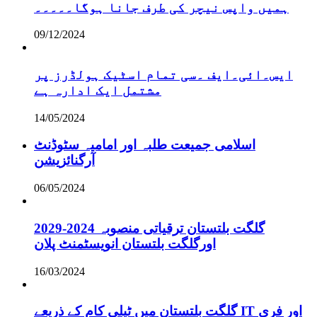
ہمیں واپس نیچر کی طرف جانا ہوگا۔۔۔۔۔
09/12/2024
ایس۔ائی۔ایف ۔سی تمام اسٹیک ہولڈرز پر
مشتمل ایک ادارہ ہے
14/05/2024
اسلامی جمیعت طلبہ اور امامیہ سٹوڈنٹ
آرگنائزیشن
06/05/2024
گلگت بلتستان ترقیاتی منصوبہ 2024-2029
اورگلگت بلتستان انویسٹمنٹ پلان
16/03/2024
گلگت بلتستان میں ٹیلی کام کے ذریعے IT اور فری