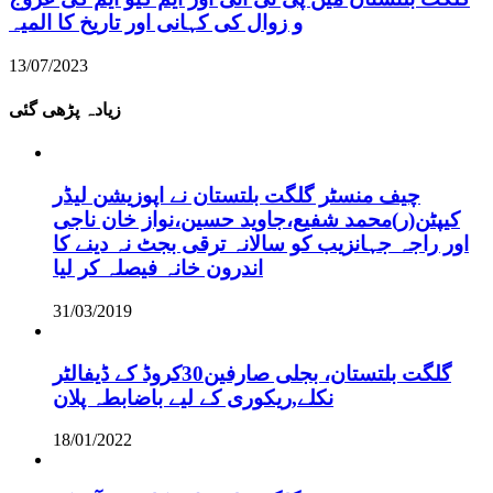
و زوال کی کہانی اور تاریخ کا المیہ
13/07/2023
زیادہ پڑھی گئی
چیف منسٹر گلگت بلتستان نے اپوزیشن لیڈر
کیپٹن(ر)محمد شفیع،جاوید حسین،نواز خان ناجی
اور راجہ جہانزیب کو سالانہ ترقی بجٹ نہ دینے کا
اندرون خانہ فیصلہ کر لیا
31/03/2019
گلگت بلتستان، بجلی صارفین30کروڈ کے ڈیفالٹر
نکلے,ریکوری کے لیے باضابطہ پلان
18/01/2022