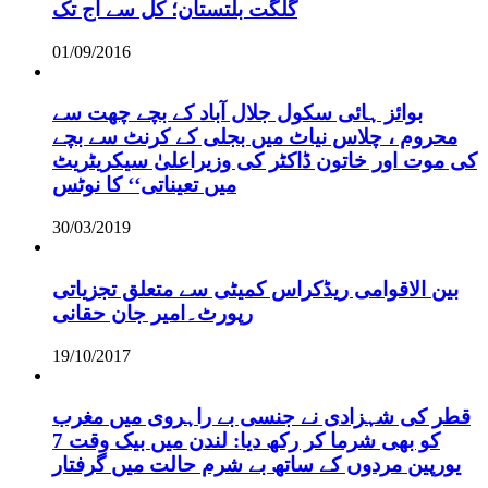
گلگت بلتستان؛ کل سے آج تک
01/09/2016
بوائز ہائی سکول جلال آباد کے بچے چھت سے
محروم ، چلاس نیاٹ میں بجلی کے کرنٹ سے بچے
کی موت اور خاتون ڈاکٹر کی وزیراعلیٰ سیکریٹریٹ
میں تعیناتی‘‘ کا نوٹس
30/03/2019
بین الاقوامی ریڈکراس کمیٹی سے متعلق تجزیاتی
رپورٹ۔امیر جان حقانی
19/10/2017
قطر کی شہزادی نے جنسی بے راہروی میں مغرب
کو بھی شرما کر رکھ دیا: لندن میں بیک وقت 7
یورپین مردوں کے ساتھ بے شرم حالت میں گرفتار