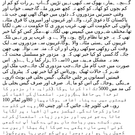
گے،بچے ہمارے بھوک سے کبھی نہیں تڑپیں گے،اب ہر رات کو کم از
کم بچوں کو کھانے کو کچھ نہ کچھ ضرور ملے گا،جیسے خواب اور
وقتی حسرتیں مزدوروں کے دلوں میں جھاگ اٹھی تھیں جب نئے
پاکستان کا دعویٰ کرنے والے اور غریبوں اور امیروں کا فرق مٹانے
والوں کی حکومت آئی تھی، غریب پرور ی کا حکومت نے نعرے لگایا
تھا،مختلف شہروں میں کیمپس بھی لگائے تھے،مگر کس کو کیا خبر
تھی کہ یہ جو نیا نظام رائج ہونے والا ہے وہ غریب پر ور نہیں بلکہ
غریبوں کی ہستی مٹانے والا ہوگا،غریبوں سے مزدوروں سے ایک
وقت کی روکھی سوکھی روٹی او ر ان کے منہ سے نوالہ بھی چھن
جائے گا،کسی کو کیا خبر تھی کہ وہ مزدور جو مسلسل محنت کے
بعد بہ مشکل مہینے میں 10سے 15ہزار کما رہا ہے،(وہ اس
صورت میں جب کام مل جائے،جب مزدوری لگ جائے،جب ملک اور
شہر کے حالات ٹھیک ہوں)اس کو کیا خبر تھی کہ پیٹرول کی
قیمتیں آسمانوں پر چلیں جائیگی۔گیس بجلی فی یونٹ 6روپے
مہنگی ہوجائے گی اس کو ماہانہ صرف اور صرف گیس بجلی بل
کی مد میں 5000تک ادا کرنا ہوگا۔(کرایہ دار مزدور کا
تو خدا ہی حافظ ہے)روزمرہ استعمال کی اشیاء کی
قیمتوں میں بے پناہ اضافہ ہوگا،پیاز 80اور ٹماٹر 100
روپے فی کلوپر چلے جائیں گے اور چینی 60روپے فی کلو سے
تجاوز کرجائے گی۔ٹیکسز بھی ان اشیا ء پر لگایا
جاتا ہے جو غریب اور مزدور زیادہ استعمال کرتے
ہیں۔کہتے ہیں ریاست ماں ہوتی ہے کیا آپ نے کبھی
کوئی ایسی ماں دیکھی ہے جس کا ایک بیٹا اربوں سے
کھیل رہا ہو اور دوسرا روٹی کو ترس رہا ہوں،کپڑا