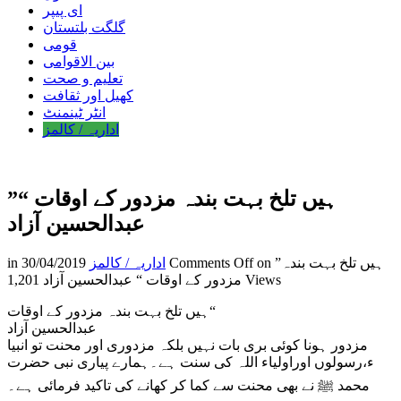
ای پیپر
گلگت بلتستان
قومی
بین الاقوامی
تعلیم و صحت
کھیل اور ثقافت
انٹر ٹینمنٹ
اداریہ / کالمز
”ہیں تلخ بہت بندہ مزدور کے اوقات “
عبدالحسین آزاد
on ”ہیں تلخ بہت بندہ
Comments Off
اداریہ / کالمز
30/04/2019
in
1,201 Views
مزدور کے اوقات “ عبدالحسین آزاد
ہیں تلخ بہت بندہ مزدور کے اوقات“
عبدالحسین آزاد
مزدور ہونا کوئی بری بات نہیں بلکہ مزدوری اور محنت تو انبیا
ء،رسولوں اوراولیاء اللہ کی سنت ہے۔ہمارے پیاری نبی حضرت
محمد ﷺ نے بھی محنت سے کما کر کھانے کی تاکید فرمائی ہے۔