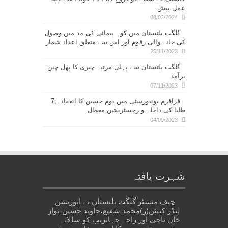
عمل پیش
08/02/2024
گلگت بلتستان میں کوہ پیمائی کی مد میں وصول
کی جانے والی رقوم اور اس سے متعلق اعداد شمار
25/11/2023
گلگت بلتستان سے پہلی مرتبہ چیری کا پھل چین
برآمد
07/11/2023
قراقرم یونیورسٹی میں یوم حسین کا انعقاد۔,7
طلبا کی داخلہ و رجسٹریشن معطل
04/09/2023
شہرت یافتہ
چیف منسٹر گلگت بلتستان نے اپوزیشن
لیڈر کیپٹن(ر)محمد شفیع،جاوید حسین،نواز
خان ناجی اور راجہ جہانزیب کو سالانہ