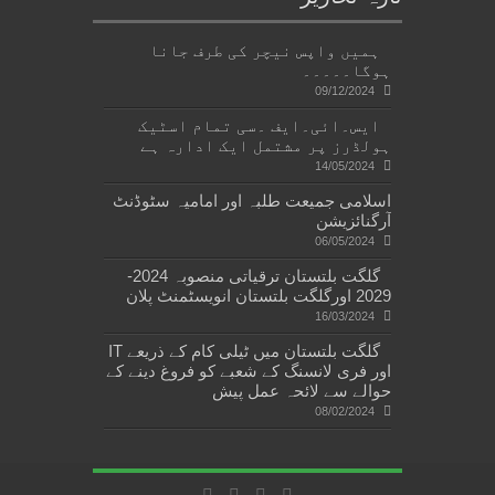
ہمیں واپس نیچر کی طرف جانا
ہوگا۔۔۔۔۔
09/12/2024
ایس۔ائی۔ایف ۔سی تمام اسٹیک
ہولڈرز پر مشتمل ایک ادارہ ہے
14/05/2024
اسلامی جمیعت طلبہ اور امامیہ سٹوڈنٹ
آرگنائزیشن
06/05/2024
گلگت بلتستان ترقیاتی منصوبہ 2024-
2029 اورگلگت بلتستان انویسٹمنٹ پلان
16/03/2024
گلگت بلتستان میں ٹیلی کام کے ذریعے IT
اور فری لانسنگ کے شعبے کو فروغ دینے کے
حوالے سے لائحہ عمل پیش
08/02/2024