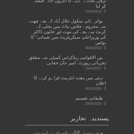
ترقی بجٹ نہ دینے کا اندرون خانہ فیصلہ
کر لیا
31/03/2019
بوائز ہائی سکول جلال آباد کے بچے چھت
سے محروم ، چلاس نیاٹ میں بجلی کے
کرنٹ سے بچے کی موت اور خاتون ڈاکٹر
کی وزیراعلیٰ سیکریٹریٹ میں تعیناتی‘‘ کا
نوٹس
30/03/2019
بین الاقوامی ریڈکراس کمیٹی سے متعلق
تجزیاتی رپورٹ۔امیر جان حقانی
19/10/2017
دبئی میں مفت انٹرنیٹ فراہم کرنے کا
اعلان
08/12/2015
طبقاتی تقسیم
29/03/2016
پسندیدہ تحاریر
چیف منسٹر گلگت بلتستان نے اپوزیشن