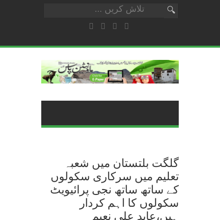
گلگت بلتستان میں شعبہ
تعلیم میں سرکاری سکولوں
کے ساتھ ساتھ نجی پرائیویٹ
سکولوں کا اہم کردار
ہیں،عابد علی نعیم