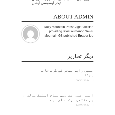
ٹیچر ایسوسی ایشن
ABOUT ADMIN
Daily Mountain Pass Gilgit Baltistan
providing latest authentic News.
Mountain GB published Epaper too.
دیگر تحاریر
ہمیں واپس نیچر کی طرف جانا
ہوگا۔۔۔۔۔
09/12/2024
ایس۔ائی۔ایف ۔سی تمام اسٹیک ہولڈرز
پر مشتمل ایک ادارہ ہے
14/05/2024