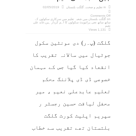
in
تعلیم و صحت
,
گلگت بلتستان
02/05/2019
Comments Off
on گلگت بلتستان میں شعبہ تعلیم میں سرکاری سکولوں کے
ساتھ ساتھ نجی پرائیویٹ سکولوں کا اہم کردار ہیں،عابد علی
نعیم
1,131 Views
گلگت (پ۔ر) دی مونٹین سکول
جوٹیال میں سالانہ تقریب کا
انقعاد کیا گیا جس کے مہمان
خصوصی ڈی ڈی پلاننگ محکم
تعلیم عابدعلی نعیم ، میر
محفل لیاقت حسین رجسٹر ر
سپریم اپلیٹ کورٹ گلگت
بلتستان تھے تقریب سے خطاب