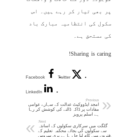
پر بھی تیار کر رہے ہیں۔ اس
سکول کی انتظامیہ مبارک باد
کی مستحق ہے۔
Sharing is caring!
Facebook
Twitter
LinkedIn
Previous:
امجد ایڈووکیٹ عدالت کے سہارے عوامی
مفادات پر ڈاکہ ڈالنے کی کوشش کر رہا
ہے اسلم پرویز
Next:
گلگت میں سرکاری سکولوں کے اساتذہ
سے سکولوں کی بجائے محکمہ تعلیم کے
دفتروں میں کام لیا جا رہا ہے پری سروس