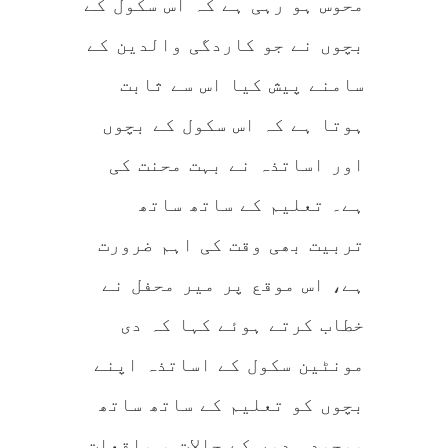
محوس ہو رہی ہے کہ اس سکول کے
بچوں نے جو کاردگی والدین کے
سامنے پیش کیا اس سے ثابت
ہوتا ہے کہ اس سکول کے بچوں
اور اساتذہ نے بہت محنت کی
ہے۔ تعلیم کے ساتھ ساتھ
تربیت بھی وقت کی اہم ضرورت
ہے، اس موقع پر میر محفل نے
خطاب کرتے ہوئے کہا کہ دی
مونٹین سکول کے اساتذہ اپنے
بچوں کو تعلیم کے ساتھ ساتھ
موجودہ دور کے حالات و واقعات