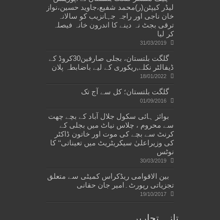
لیڈر کیپٹن(ر)محمد شفیع،جاوید حسین،نواز
خان ناجی اور راجہ جہانزیب کو سالانہ
ترقی بجٹ نہ دینے کا اندرون خانہ فیصلہ
کر لیا
31/03/2019
گلگت بلتستان، بجلی صارفین30کروڈ کے
ڈیفالٹر نکلے,ریکوری کے لیے باضابطہ پلان
18/01/2022
گلگت بلتستان؛ کل سے آج تک
01/09/2016
بوائز ہائی سکول جلال آباد کے بچے چھت
سے محروم ، چلاس نیاٹ میں بجلی کے
کرنٹ سے بچے کی موت اور خاتون ڈاکٹر
کی وزیراعلیٰ سیکریٹریٹ میں تعیناتی‘‘ کا
نوٹس
30/03/2019
بین الاقوامی ریڈکراس کمیٹی سے متعلق
تجزیاتی رپورٹ۔امیر جان حقانی
19/10/2017
تازہ تحاریر