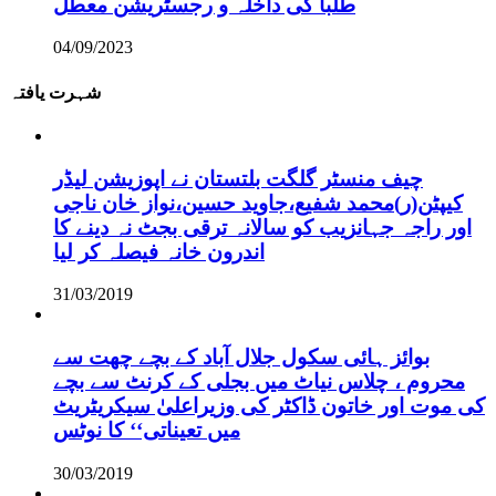
طلبا کی داخلہ و رجسٹریشن معطل
04/09/2023
شہرت یافتہ
چیف منسٹر گلگت بلتستان نے اپوزیشن لیڈر
کیپٹن(ر)محمد شفیع،جاوید حسین،نواز خان ناجی
اور راجہ جہانزیب کو سالانہ ترقی بجٹ نہ دینے کا
اندرون خانہ فیصلہ کر لیا
31/03/2019
بوائز ہائی سکول جلال آباد کے بچے چھت سے
محروم ، چلاس نیاٹ میں بجلی کے کرنٹ سے بچے
کی موت اور خاتون ڈاکٹر کی وزیراعلیٰ سیکریٹریٹ
میں تعیناتی‘‘ کا نوٹس
30/03/2019