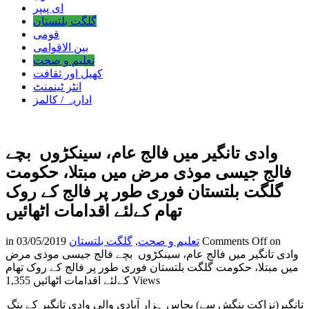
ای پیپر
گلگت بلتستان
قومی
بین الاقوامی
تعلیم و صحت
کھیل اور ثقافت
انٹر ٹینمنٹ
اداریہ / کالمز
وادی تانگیر میں فالج عام، سینکڑوں بچے
فالج جیسی موذی مرض میں مبتلا، حکومت
گلگت بلتستان فوری طور پر فالج کے روک
تھام کےلئے اقدامات اٹھائیں
on
Comments Off
تعلیم و صحت
,
گلگت بلتستان
03/05/2019
in
وادی تانگیر میں فالج عام، سینکڑوں بچے فالج جیسی موذی مرض
میں مبتلا، حکومت گلگت بلتستان فوری طور پر فالج کے روک تھام
1,355 Views
کےلئے اقدامات اٹھائیں
تانگیر(نزاکت بنگش سے) پچاس ہزار آبادی والی وادی تانگیر کے ینگ