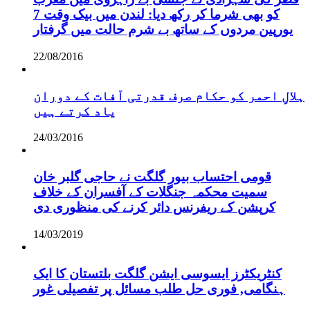
کو بھی شرما کر رکھ دیا: لندن میں بیک وقت 7
یورپین مردوں کے ساتھ بے شرم حالت میں گرفتار
22/08/2016
ہلالِ احمر کو حکام صرف قدرتی آفات کے دوران
یاد کرتے ہیں
24/03/2016
قومی احتساب بیور گلگت نے حاجی گلبر خان
سمیت محکمہ جنگلات کے آفسران کے خلاف
کرپشن کے ریفرنس دائر کرنے کی منظوری دی
14/03/2019
کنٹریکٹرز ایسوسی ایشن گلگت بلتستان کا ایک
ہنگامی, فوری حل طلب مسائل پر تفصیلی غور