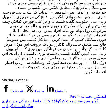
جنریشن، بچے، سینکڑوں کی تعداد میں فالج جیسی موذی مرض
میں مبتلا ہے، ذرائع کے مطابق تانگیر میں ایکسپائر ایشیاءے
خوردنوش اور لوکل یعنی غیرمعیاری ادویات کی شدت سے فروخت
جاری ہے جس باعث وادی تانگیر میں فالج کی مرض تیزی سے پھیل
رہی ہے۔ حکومت گلگت بلتستان، وزیراعلٰی، فورس کمانڈر، چیف
سکریٹری اور ہیلتھ سکریٹری فوری طور پر فالج جیسی موذی
مرض کی روک تھام اور مذید افراد متاثر ہونے سے بچانے کےلئے
اقدامات اٹھائیں اور تانگیر سے فالج جیسی مرض کے خاتمے کےلئے
فوری میڈیکل کیمپ کا انعقاد کریں۔ میڈیکل کیمپ میں خصوصاً
فالج سے متعلق جاننے والے ڈاکٹرز ہو تاکہ بروقت اس موذی مرض
کا خاتمہ کیا جائے۔ یہ موذی مرض تانگیر میں تیزی کے ساتھ پھیل
رہی ہے۔ کہیں گلگت بلتستان سمیت پوری پاکستان کی آبادی اس
موذی مرض سے متاثر نہ ہو، مقامی آبادی میں تشوئش کی لہر
دوڑنے لگے ہے اور مقامی صحافیوں کی وساطت سے ارباب اختیار
سے اپیل کی ہے کہ خدارا اس موذی مرض کو روکنے کےلئے
اقدامات کریں
Sharing is caring!
Facebook
Twitter
LinkedIn
انجینئیر محمد
Previous:
حافظ نے ترکی میں جاری USAR گمیز میں فتح سمیٹ کرگولڈ
مڈل اپنے نام کر لیا۔