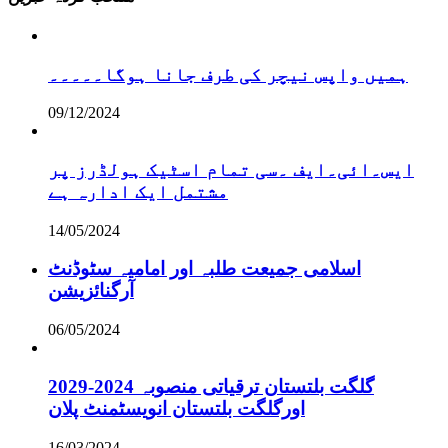
ہمیں واپس نیچر کی طرف جانا ہوگا۔۔۔۔۔
09/12/2024
ایس۔ائی۔ایف ۔سی تمام اسٹیک ہولڈرز پر
مشتمل ایک ادارہ ہے
14/05/2024
اسلامی جمیعت طلبہ اور امامیہ سٹوڈنٹ
آرگنائزیشن
06/05/2024
گلگت بلتستان ترقیاتی منصوبہ 2024-2029
اورگلگت بلتستان انویسٹمنٹ پلان
16/03/2024