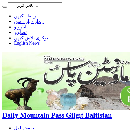
رابطہ کریں
ہمارے بارے میں
انٹرویو
تصاویر
نوکری تلاش کریں
English News
Daily Mountain Pass Gilgit Baltistan
صفحہ اول