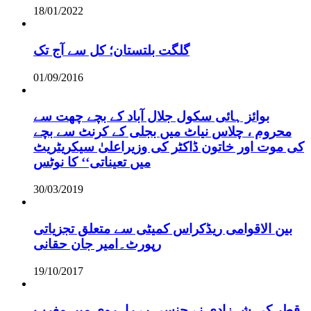
18/01/2022
گلگت بلتستان؛ کل سے آج تک
01/09/2016
بوائز ہائی سکول جلال آباد کے بچے چھت سے
محروم ، چلاس نیاٹ میں بجلی کے کرنٹ سے بچے
کی موت اور خاتون ڈاکٹر کی وزیراعلیٰ سیکریٹریٹ
میں تعیناتی‘‘ کا نوٹس
30/03/2019
بین الاقوامی ریڈکراس کمیٹی سے متعلق تجزیاتی
رپورٹ۔امیر جان حقانی
19/10/2017
قطر کی شہزادی نے جنسی بے راہروی میں مغرب