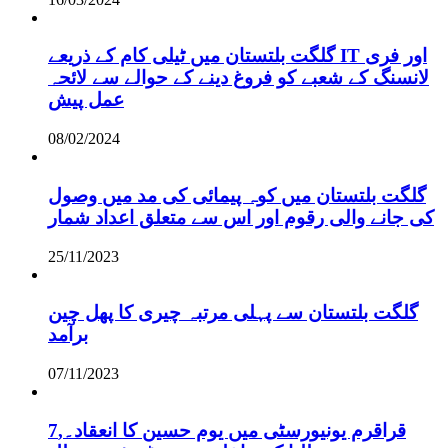
گلگت بلتستان میں ٹیلی کام کے ذریعے IT اور فری
لانسنگ کے شعبے کو فروغ دینے کے حوالے سے لائحہ
عمل پیش
08/02/2024
گلگت بلتستان میں کوہ پیمائی کی مد میں وصول
کی جانے والی رقوم اور اس سے متعلق اعداد شمار
25/11/2023
گلگت بلتستان سے پہلی مرتبہ چیری کا پھل چین
برآمد
07/11/2023
قراقرم یونیورسٹی میں یوم حسین کا انعقاد۔,7