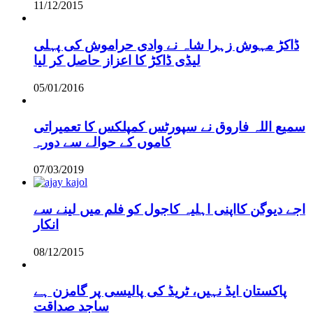
11/12/2015
ڈاکڑ مہوش زہرا شاہ نے وادی حراموش کی پہلی
لیڈی ڈاکڑ کا اعزاز حاصل کر لیا
05/01/2016
سمیع اللہ فاروق نے سپورٹس کمپلکس کا تعمیراتی
کاموں کے حوالے سے دورہ
07/03/2019
اجے دیوگن کااپنی اہلیہ کاجول کو فلم میں لینے سے
انکار
08/12/2015
پاکستان ایڈ نہیں، ٹریڈ کی پالیسی پر گامزن ہے
ساجد صداقت