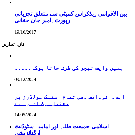
بین الاقوامی ریڈکراس کمیٹی سے متعلق تجزیاتی
رپورٹ۔امیر جان حقانی
19/10/2017
تازہ تحاریر
ہمیں واپس نیچر کی طرف جانا ہوگا۔۔۔۔۔
09/12/2024
ایس۔ائی۔ایف ۔سی تمام اسٹیک ہولڈرز پر
مشتمل ایک ادارہ ہے
14/05/2024
اسلامی جمیعت طلبہ اور امامیہ سٹوڈنٹ
آرگنائزیشن