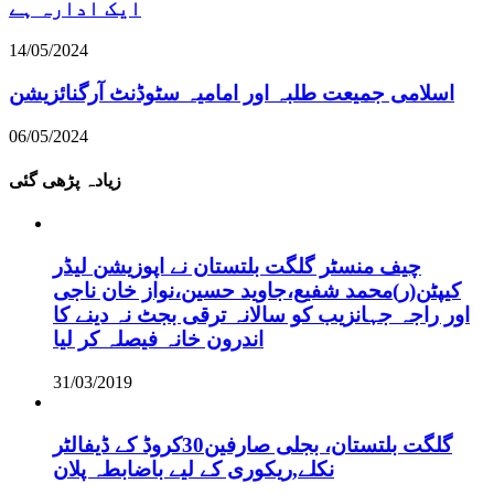
ایک ادارہ ہے
14/05/2024
اسلامی جمیعت طلبہ اور امامیہ سٹوڈنٹ آرگنائزیشن
06/05/2024
زیادہ پڑھی گئی
چیف منسٹر گلگت بلتستان نے اپوزیشن لیڈر
کیپٹن(ر)محمد شفیع،جاوید حسین،نواز خان ناجی
اور راجہ جہانزیب کو سالانہ ترقی بجٹ نہ دینے کا
اندرون خانہ فیصلہ کر لیا
31/03/2019
گلگت بلتستان، بجلی صارفین30کروڈ کے ڈیفالٹر
نکلے,ریکوری کے لیے باضابطہ پلان