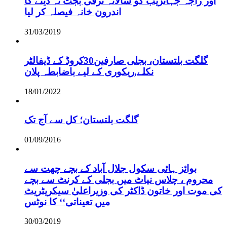
اور راجہ جہانزیب کو سالانہ ترقی بجٹ نہ دینے کا
اندرون خانہ فیصلہ کر لیا
31/03/2019
گلگت بلتستان، بجلی صارفین30کروڈ کے ڈیفالٹر
نکلے,ریکوری کے لیے باضابطہ پلان
18/01/2022
گلگت بلتستان؛ کل سے آج تک
01/09/2016
بوائز ہائی سکول جلال آباد کے بچے چھت سے
محروم ، چلاس نیاٹ میں بجلی کے کرنٹ سے بچے
کی موت اور خاتون ڈاکٹر کی وزیراعلیٰ سیکریٹریٹ
میں تعیناتی‘‘ کا نوٹس
30/03/2019