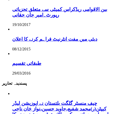
بین الاقوامی ریڈکراس کمیٹی سے متعلق تجزیاتی
رپورٹ۔امیر جان حقانی
19/10/2017
دبئی میں مفت انٹرنیٹ فراہم کرنے کا اعلان
08/12/2015
طبقاتی تقسیم
29/03/2016
پسندیدہ تحاریر
چیف منسٹر گلگت بلتستان نے اپوزیشن لیڈر
کیپٹن(ر)محمد شفیع،جاوید حسین،نواز خان ناجی