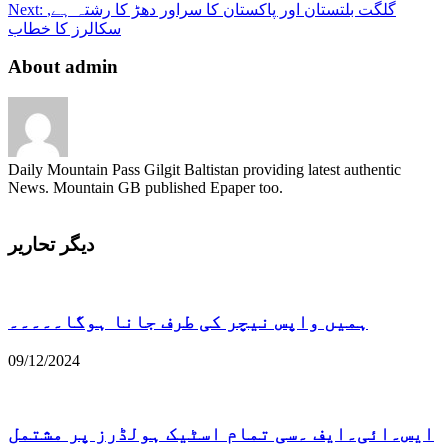
گلگت بلتستان اور پاکستان کا سراور دھڑ کا رشتہ ہے,
Next:
سکالرز کا خطاب
About admin
Daily Mountain Pass Gilgit Baltistan providing latest authentic
News. Mountain GB published Epaper too.
دیگر تحاریر
ہمیں واپس نیچر کی طرف جانا ہوگا۔۔۔۔۔
09/12/2024
ایس۔ائی۔ایف ۔سی تمام اسٹیک ہولڈرز پر مشتمل