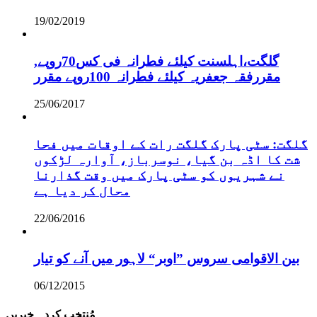
19/02/2019
,گلگت،اہلسنت کیلئے فطرانہ فی کس70روپے
مقررفقہ جعفریہ کیلئے فطرانہ 100روپے مقرر
25/06/2017
گلگت: سٹی پارک گلگت رات کے اوقات میں فحا
شت کا اڈہ بن گیا، نوسرباز، آوارہ لڑکوں
نے شہریوں کو سٹی پارک میں وقت گذارنا
محال کر دیا ہے
22/06/2016
بین الاقوامی سروس ”اوبر“ لاہور میں آنے کو تیار
06/12/2015
مُنتخب کردہ خبریں