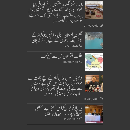
چیف منسٹر گلگت بلتستان نے اپوزیشن لیڈر
کیپٹن(ر)محمد شفیع،جاوید حسین،نواز خان ناجی
اور راجہ جہانزیب کو سالانہ ترقی بجٹ نہ دینے
کا اندرون خانہ فیصلہ کر لیا
31/03/2019
گلگت بلتستان، بجلی صارفین30کروڈ کے
ڈیفالٹر نکلے,ریکوری کے لیے باضابطہ پلان
18/01/2022
گلگت بلتستان؛ کل سے آج تک
01/09/2016
بوائز ہائی سکول جلال آباد کے بچے چھت سے
محروم ، چلاس نیاٹ میں بجلی کے کرنٹ
سے بچے کی موت اور خاتون ڈاکٹر کی وزیراعلیٰ
سیکریٹریٹ میں تعیناتی‘‘ کا نوٹس
30/03/2019
بین الاقوامی ریڈکراس کمیٹی سے متعلق
تجزیاتی رپورٹ۔امیر جان حقانی
19/10/2017