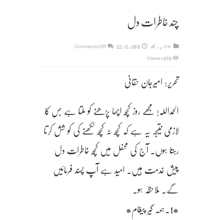
چند خاطرات دل
on
in
اداریہ / کالمز
22/12/2019
Comments Off
چند
1,570 Views
خاطرات
تحریر: امیرجان حقانی
دل
الحمداللہ! مجھے روز کچھ اچھا پڑھنے کو ملتا ہے جس کا
لازمی نتیجہ یہ ہے کہ کچھ نہ کچھ لکھنے کی کو شش کرتا
رہتا ہوں. آج کی محفل میں کچھ خاطرات دل
پیش خدمت ہیں. امید ہے آپ پسند فرمائیں
گے. ملاحظہ ہو.
*1.ہمہ گیر پیغام*