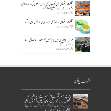
گلگت بلتستان میں کوہ پیمائی کی مد میں وصول کی جانے والی
رقوم اور اس سے متعلق اعداد شمار
25/11/2023
گلگت بلتستان سے پہلی مرتبہ چیری کا پھل چین برآمد
07/11/2023
قراقرم یونیورسٹی میں یوم حسین کا انعقاد۔,7 طلبا کی داخلہ و
رجسٹریشن معطل
04/09/2023
شہرت یافتہ
چیف منسٹر گلگت بلتستان نے اپوزیشن لیڈر
کیپٹن(ر)محمد شفیع،جاوید حسین،نواز خان ناجی
اور راجہ جہانزیب کو سالانہ ترقی بجٹ نہ دینے
کا اندرون خانہ فیصلہ کر لیا