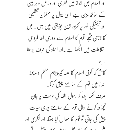
اور اسلام جس انداز میں فکری اور دلائل و براہین
کے ساتھ مزین ہے اسی لیول پر مسلمان تنظیمی
اور تیکنیکی طور پر کمزور ترین پوزیشن میں ہیں. جس
کا لازمی نتیجہ قوم کا اسلام سے دوری اور فروعی
اختلافات میں الجھنا ہے.اور الحاد کی طرف بڑھنا
ہے.
کاش کہ کوئی اسلام کا ہمہ گیر پیغام منظم و مربوط
انداز میں قوم کے سامنے پیش کرتا.
صرف کلمہ پڑھ کر رسول اللہ کی حرمت پر جان
نچھاور کرنے والی قوم کے سامنے پوری سیرت
پیش کی جاتی تو قوم کا مورال کیا ہوتا، اور فکری اور