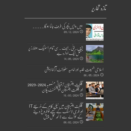
تازہ تحاریر
ہمیں واپس نیچر کی طرف جانا ہوگا۔۔۔۔۔
09/12/2024
ایس۔ائی۔ایف ۔سی تمام اسٹیک ہولڈرز پر
مشتمل ایک ادارہ ہے
14/05/2024
اسلامی جمیعت طلبہ اور امامیہ سٹوڈنٹ آرگنائزیشن
06/05/2024
گلگت بلتستان ترقیاتی منصوبہ 2024-2029
اورگلگت بلتستان انویسٹمنٹ پلان
16/03/2024
گلگت بلتستان میں ٹیلی کام کے ذریعے IT
اور فری لانسنگ کے شعبے کو فروغ دینے
کے حوالے سے لائحہ عمل پیش
08/02/2024