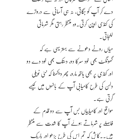
دے کر آپ کو جگاتی، نہ ہی آسانی سے دروازے
کی کنڈی اوپن کرتی.وہ منتظر رہتی مگر شرماتی
للجاتی.
میاں رونے دھونے سے بہتر یہی ہے کہ
گھونگٹ بھی خود سرکا دو، دستک بھی خود دے دو
اور کنڈی پر بھی ہاتھ مارو، پھر دیکھنا کہ نئی نویلی
دلہن کی طرح کامیابی آپ کے بانہوں میں کیسے
گرتی ہے.
مواقع اور کامیابیاں بس آپ سے دو قدم کے
فاصلے پر شرماتے ہوئے آپ کا شدت سے منتظر
ہیں..کاش کہ تم اس کی طرح بڑھو اور باریک