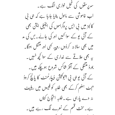
سرپرستوں کی خجل خواری الگ ہے.
اب خاموشی سے ماحول بنایا جارہا ہے کہ جی بی
کالجز میں بی ایس پروگراموں کی ایفیلی ایشن بھی
کے آئی یو کے سوا کہیں اور کی جائے.جس کی مد
میں بھی سالانہ کرڈوں روپیہ کہی اور منتقل ہوگا.
یہ بھی علاقے سے غداری کے سوا کچھ نہیں.
بورڈ منتقلی کے آفٹر شاکس شروع ہوچکے ہیں.
کے آئی یو جی بی ایجوکیشن ڈیپارٹمنٹ کا پانچ کروڈ
بجٹ ہضم کرکے بھی طلبہ کو فیسوں میں ریلیف
نہ دے پارہی ہے.طلبہ احتجاج کناں
ہے.سخت قسم کے نعرے لگ رہے ہیں.