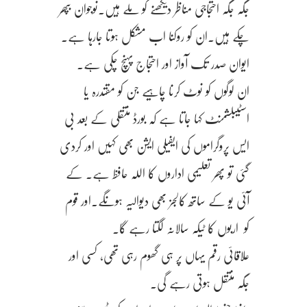
جگہ جگہ احتجاجی مناظر دیکھنے کو ملے ہیں.نوجوان بپھر
چکے ہیں.ان کو روکنا اب مشکل ہوتا جارہا ہے.
ایوان صدر تک آواز اور احتجاج پہنچ چکی ہے.
ان لوگوں کو نوٹ کرنا چاہیے جن کو مقتدرہ یا
اسٹیبلشمنٹ کہا جاتا ہے کہ بورڈ منتقلی کے بعد بی
ایس پروگراموں کی ایفیلی ایشن بھی کہیں اور کردی
گئی تو پھر تعلیمی اداروں کا اللہ حافظ ہے. کے
آئی یو کے ساتھ کالجز بھی دیوالیہ ہونگے.اور قوم
کو اربوں کا ٹیکہ سالانہ لگتا رہے گا.
علاقائی رقم یہاں پر ہی گھوم رہی تھی، کسی اور
جگہ منتقل ہوتی رہے گی.