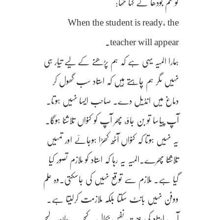
گوتھم بودھا نے کہا تھا:
When the student is ready, the
teacher will appear.
ہمارا المیہ یہی ہے کہ ہم پڑھنے کے لیے تیار ہی
نہیں مگر ہم چاہتے ہیں کہ استاد سب گھول کر
دماغ میں انڈیل دے. صاحب ایسا نہیں ہوتا.
آپ پیاسا تو بن جاؤ، پھر آپ کو کنواں تلاشنا ہوگا.
یہ نہیں ہوتا کہ کنواں آٹھ کھڑا ہوجائے اور تمہیں
تلاشتا پھرے.المیہ یہ رہا کہ استاد کو ملازم تصور کیا
گیا ہے. ملازم سے توقع نہیں کی جاسکتی.وہ علم
ووفن نہیں بانٹ سکتا بلکہ ملازمت کرلیتا ہے.
آپ استاد کی عزت نفس بحال کیجے.یہ جان لیجے