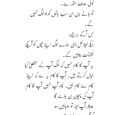
کوئی ھدف مقرر ہے.
تو جانے دیں ان سب باتوں کو جو لوگ کہیں
گے.
بس آگے بڑھیے!
دیکھ لینا کل یہی سارے لوگ اپنے بچوں کو آپکے
نشانات بتائیں گے.
یہ آپ کا کام نہیں کہ لوگ آپ کے متعلق کیا
خیال کرتے ہیں. آپ کا کام یہ ہے کہ اپنے
کام سے کام لیں. پھر آپ نہیں آپ کا کام
آپ کی پہچان بن جائے گا
*5.آپ تیار تو ہوجائیں:*