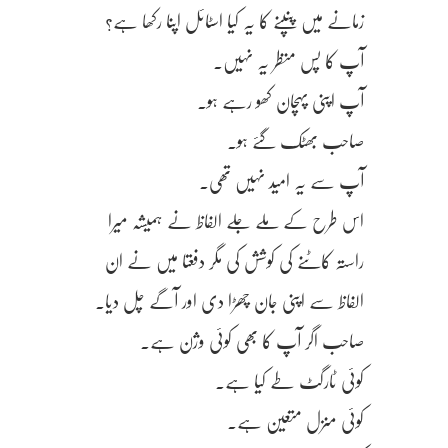
زمانے میں پنپنے کا یہ کیا اسٹائل اپنا رکھا ہے؟
آپ کا پس منظر یہ نہیں.
آپ اپنی پہچان کھو رہے ہو.
صاحب بھٹک گئے ہو.
آپ سے یہ امید نہیں تھی.
اس طرح کے ملے جلے الفاظ نے ہمیشہ میرا
راستہ کاٹنے کی کوشش کی مگر دفعتا میں نے ان
الفاظ سے اپنی جان چھڑا دی اور آگے چل دیا.
صاحب اگر آپ کا بھی کوئی وژن ہے.
کوئی ٹارگٹ طے کیا ہے.
کوئی منزل متعین ہے.