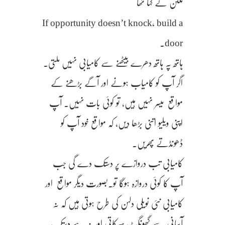
ملٹن نے کہا تھا
If opportunity doesn’t knock, build a
door.
ہاتھ پہ ہاتھ دھرے بیٹھنے سے کامیابی نہیں ملتی.
اگر آپ کو کامیاب ہونے اور آگے بڑھنے کے
مواقع میسر نہیں ہیں، تو کوئی بات نہیں. آپ
اپنی ویلیو اتنی بڑھا دیں، کہ مواقع خود آپ کو
ڈھونڈتے پھریں.
کامیابی تب دروازے پر دستک دے گی جب
آپ کا کوئی دروازہ ہوگا تو.بصورت دیگر مواقع اور
کامیابی نئی نویلی دلہن کی طرح ہوتی ہیں کہ نہ
آسانی سے گھونگٹ سرکاتی اور نہ ہے دستک