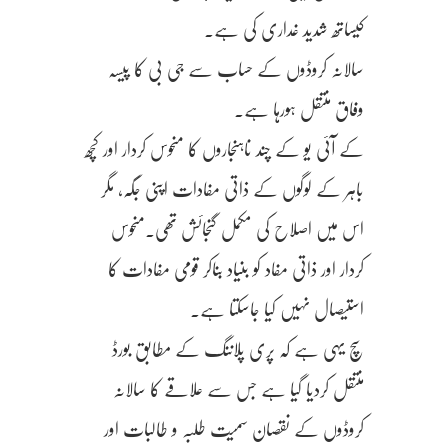
کیساتھ شدید غداری کی ہے.
سالانہ کروڈوں کے حساب سے جی بی کا پیسہ
وفاق منتقل ہورہا ہے.
کے آئی یو کے چند ناہنجاروں کا منحوس کردار اور کچھ
باہر کے لوگوں کے ذاتی مفادات اپنی جگہ، مگر
اس میں اصلاح کی مکمل گنجائش تھی.منحوس
کردار اور ذاتی مفاد کو بنیاد بناکر قومی مفادات کا
استیصال نہیں کیا جاسکتا ہے.
سچ یہی ہے کہ پری پلاننگ کے مطابق بورڈ
منتقل کردیا گیا ہے جس سے علاقے کا سالانہ
کروڈوں کے نقصان سمیت طلبہ و طالبات اور