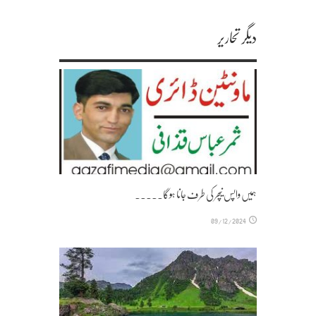
دیگر تحاریر
ہمیں واپس نیچر کی طرف جانا ہوگا۔۔۔۔۔
09/12/2024