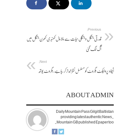
Previous:
قدرتی جنگل و جنگلی حیات سے مالامال کھنبری کھرن جنگل میں
آگ لگ گئی
Next:
آیفاد پروجیکٹ بگروٹ کو مسلسل نظرانداز کر رہا ہے, بگروٹ یوتھ
ABOUT ADMIN
Daily Mountain Pass Gilgit Baltistan
providing latest authentic News.
Mountain GB published Epaper too.