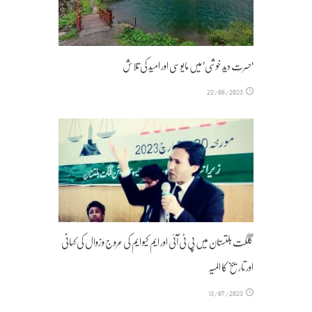
‘حسرتِ دیدِ خوشی’ میں مایوسی اور امید کی تلاش‎
22/08/2023
گلگت بلتستان میں پی ٹی آئی اور ایم کیو ایم کی عروج و زوال کی کہانی
اور تاریخ کا المیہ
13/07/2023