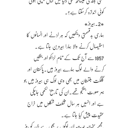
علمی بلندی کیساتھ عملی دنیا میں کہاں پہنچی ہوتی
کوئی اندازہ کرسکتا ہے؟.
*2.ہیروز*
ہماری بدقسمتی دیکھیں کہ ہر لڑنے اور انسانوں کا
استیصال کرنے والا ہمارا ہیرو بن جاتا ہے.
1857سے آج تک کے تمام لڑاکو اور جنگیں
کرنے والے لوگ ہمارے ہیروز ہیں.پاکستان اور
گلگت بلتستان میں بھی وہی لوگ ہی ہیروز ہیں جو
بہر صورت جنگجو تھے.ان کی تاریخ لکھی جاچکی
ہے اور انہیں ہر سال مختلف شکلوں میں خراج
عقیدت پیش کیا جاتا ہے.
مجھے سخت حیرت ان لوگوں پر بھی ہے جن کو روز