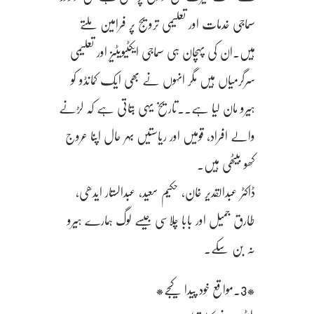
سماجی خدمات اور تعلیمی ترویج پر فرامین ملتے
ہیں.ان کی پہچان ہی سماجی ایکٹیویٹیز اور تعلیمی
سرگرمیاں ہیں مگر انہوں نے بھی ایک کمانڈو کو
ہیرو مان لیا ہے..تاریخ یہی بتاتی ہے کہ لڑنے
والے افراد، قومیں اور ریاستیں بہر حال اپنا عروج
کھو بیٹھی ہیں.
ڈاکٹر عبدالقدیر خان، حکیم سعید، عبدالستار ایدھی،
طارق جمیل اور بابا چلاسی جیسے لوگ ہمارے ہیرو
نہ بن سکے.
*3.مواقع خود پیدا کیجے*