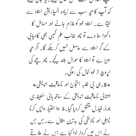
کہ آپ کا بچہ سب سے زیادہ انسپائریشن استاد سے
لیتا ہے. استاد خود کو ملازم جانے اور مسائل کا
دکھڑا سنا دے تو پھر طالب علم کھبی بھی کامیابی
کے گُر استاد سے حاصل نہیں کرسکے گا. اگر بچہ
عزیز ہے تو استاد کا مورال بلند کیجے. پھر بچے کی
اپروچ از خود کمال کی ہوگی.
*6.جی بی طلبہ احتجاج اور ناعاقبت اندیشی*
انتہائی ناعاقبت اندیشی کے ساتھ ہائی سکینڈری
بورڈ، فیڈرل منتقل کردیا گیا.ملا ہوا اختیار واپس کرنا
نااہلی اور نالائقی کی بدترین مثال ہے.جس جس
نے اس میں کردار ادا کیا ہے اس نے علاقے