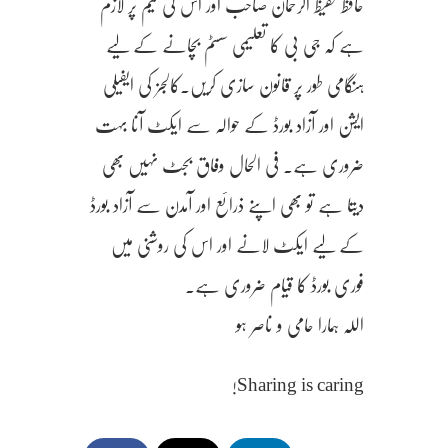
حافظ حفیظ الرحمان صاحب اور اس کی ٹیم پر لازم
ہے کہ جی بی کا تعلیمی سسٹم بچانے کے لیے
ہنگامی طور پر قانون سازی کریں.کالجز کی ایفیلی
ایشن اور آزاد بورڈ کے حوالہ سے ایکٹ آنا بہت
ضروری ہے. فی الحال وفاق بجٹ نہیں بھی
دیتا ہے تو بھی اپنے ذرائع اور آمدن سے آزاد بورڈ
کے لیے ایکٹ لانے اور اس کی روشنی میں
فوری بورڈ کا قیام ضروری ہے.
اللہ ہمارا حامی و ناصر ہو
Sharing is caring!