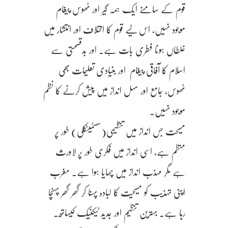
قوم کے سامنے ایک ہمہ گیر اور ٹھوس پیغام
موجود نہیں، اس لیے قوم کا اختلاف اور انتشار میں
غلطاں ہونا فطری بات ہے. اور بدقسمتی سے
اسلام کا آفاقی پیغام اور بنیادی تعلیمات بھی
ٹھوس، جامع اور سہل انداز میں پیش کرنے کا نظم
موجود نہیں.
مسیحت جس انداز میں تنظیمی(سسٹمیٹکلی) طور پر
منظم ہے، اسی انداز میں فکری طور پر لاورث
ہے مگر مہذب انداز میں چھایا ہوا ہے. مغرب
اپنی تہذیب کو مسیحیت کا لبادہ پہنا کر گھر گھر پہنچا
رہا ہے. بہترین تنظیم اور جدید ٹیکنیک کیساتھ.