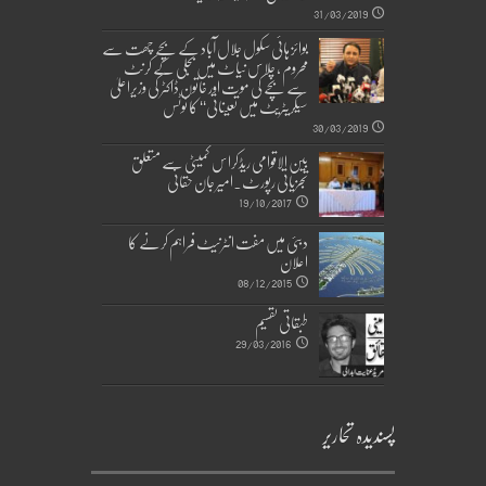
31/03/2019
بوائز ہائی سکول جلال آباد کے بچے چھت سے
محروم ، چلاس نیاٹ میں بجلی کے کرنٹ
سے بچے کی موت اور خاتون ڈاکٹر کی وزیراعلیٰ
سیکریٹریٹ میں تعیناتی‘‘ کا نوٹس
30/03/2019
بین الاقوامی ریڈکراس کمیٹی سے متعلق
تجزیاتی رپورٹ۔امیر جان حقانی
19/10/2017
دبئی میں مفت انٹرنیٹ فراہم کرنے کا
اعلان
08/12/2015
طبقاتی تقسیم
29/03/2016
پسندیدہ تحاریر