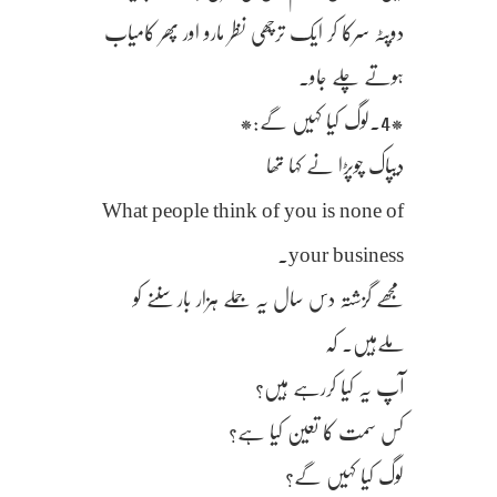
دوپٹہ سرکا کر ایک ترچھی نظر مارو اور پھر کامیاب
ہوتے چلے جاو.
*4.لوگ کیا کہیں گے:*
دیپاک چوپڑا نے کہا تھا
What people think of you is none of
your business.
مجھے گزشتہ دس سال یہ جملے ہزار بار سننے کو
ملےہیں. کہ
آپ یہ کیا کررہے ہیں؟
کس سمت کا تعین کیا ہے؟
لوگ کیا کہیں گے؟