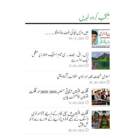
مُنتخب کردہ خبریں
ہمیں واپس نیچر کی طرف جانا ہوگا۔۔۔۔۔
09/12/2024
ایس۔ائی۔ایف ۔سی تمام اسٹیک ہولڈرز پر مشتمل
ایک ادارہ ہے
14/05/2024
اسلامی جمیعت طلبہ اور امامیہ سٹوڈنٹ آرگنائزیشن
06/05/2024
گلگت بلتستان ترقیاتی منصوبہ 2024-2029 اورگلگت
بلتستان انویسٹمنٹ پلان
16/03/2024
گلگت بلتستان میں ٹیلی کام کے ذریعے IT اور فری
لانسنگ کے شعبے کو فروغ دینے کے حوالے سے لائحہ
عمل پیش
08/02/2024