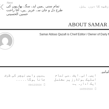
Next:
رشید کا دورہ ہنزہ
تمام سنی ہمیں اپنے سگے بھاٸیوں کی
طرح دل و جان سے عزیز ہیں، آغا راحت
حسین الحسینی
ABOUT SAMAR 
Samar Abbas Qazafi is Cheif Editor / Owner of Daily 
مامیہ
ایس۔ائی۔ایف ۔سی تمام
ہمیں واپس نیچر کی طرف
اسٹیک ہولڈرز پر مشتمل
جانا ہوگا۔۔۔۔۔
ایک ادارہ ہے
09/12/2024
14/05/2024