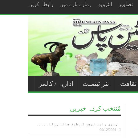
تصاویر
انٹرویو
ہمارے بارے میں
رابطہ کریں
 ثقافت
انٹر ٹینمنٹ
اداریہ / کالمز
مُنتخب کردہ خبریں
ہمیں واپس نیچر کی طرف جانا ہوگا۔۔۔۔۔
09/12/2024