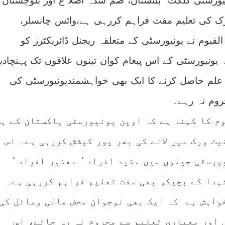
ونیورسٹی گلگت بلتستان، ضم شدہ اضلا ع اور بلوچستان
بلتستان
کے
لئے
تعلیم
رک کی تعلیم مفت فراہم کررہی ہے،وائس چانسلر،
مفت
القیوم نے یونیورسٹی کے متعلقہ ریجنل ڈائریکٹرز کو
یونیورسٹی کے اس پیغام کواِن تینوں علاقوں تک پہنچادی
ں علم حاصل کرنے کا ایک بھی خواہشمندیونیورسٹی کی
م نہ رہے۔
م کا کہنا ہے کہ اوپن یونیورسٹی پاکستان کے ہر
یٹ ورک میں لانے کی بھر پور کوشش کررہی ہے۔ اس
ورسٹی جیلوں میں مقید افراد ٗ معذور افراد ٗ
ہدا کے بچیکو بھی مفت تعلیم فراہم کررہی ہے۔
واہش ہے کہ ایک بھی نوجوان محض مالی وسائل کی
ٰ اور معیاری تعلیم سے محروم نہ رہ جائے، اس