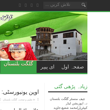
گلگت بلتستان
صفحہ اول
ای پیپر
زیادہ پڑھی گئی
اوپن یونیورسٹی: 
چیف منسٹر گلگت بلتستان
in
تعلیم و صحت
,
گلگت بلتستان
نے اپوزیشن لیڈر
کیپٹن(ر)محمد شفیع،جاوید