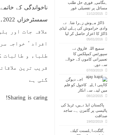
ہنگامی, فوری حل طلب
ناخواندگی کے خاتمے 
مسائل پر تفصیلی غور
11/12/2015
سم
ڈاکڑ مہوش زہرا شاہ نے
وادی حراموش کی پہلی لیڈی
علاقہ جات اور بل
ڈاکڑ کا اعزاز حاصل کر لیا
05/01/2016
افراد ٗ خواجہ سر
سمیع اللہ فاروق نے
سپورٹس کمپلکس کا
طلباء و طالبات ک
تعمیراتی کاموں کے حوالے
سے دورہ
قریب ترین علاقائ
07/03/2019
گئی ہے
اجے دیوگن
کااپنی اہلیہ کاجول کو فلم
میں لینے سے انکار
08/12/2015
Sharing is caring!
پاکستان ایڈ نہیں، ٹریڈ کی
پالیسی پر گامزن ہے ساجد
صداقت
19/02/2019
,گلگت،اہلسنت کیلئے