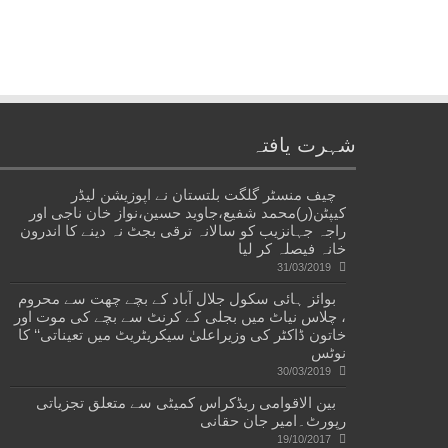
شہرت یافتہ
چیف منسٹر گلگت بلتستان نے اپوزیشن لیڈر
کیپٹن(ر)محمد شفیع،جاوید حسین،نواز خان ناجی اور
راجہ جہانزیب کو سالانہ ترقی بجٹ نہ دینے کا اندرون
خانہ فیصلہ کر لیا
31/03/2019
بوائز ہائی سکول جلال آباد کے بچے چھت سے محروم
، چلاس نیاٹ میں بجلی کے کرنٹ سے بچے کی موت اور
خاتون ڈاکٹر کی وزیراعلیٰ سیکریٹریٹ میں تعیناتی‘‘ کا
نوٹس
30/03/2019
بین الاقوامی ریڈکراس کمیٹی سے متعلق تجزیاتی
رپورٹ۔امیر جان حقانی
19/10/2017