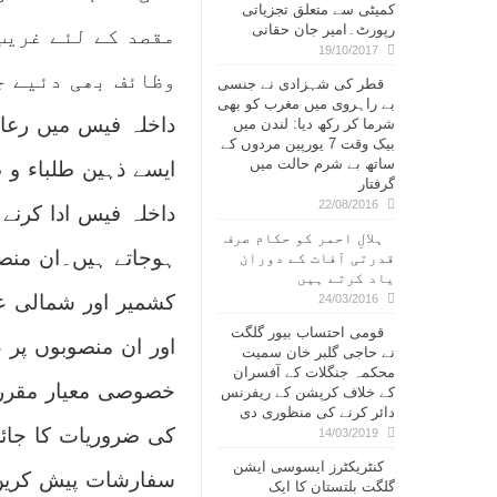
کمیٹی سے متعلق تجزیاتی
رپورٹ۔امیر جان حقانی
مقصد کے لئے غریب
19/10/2017
وظائف بھی دئیے ج
قطر کی شہزادی نے جنسی
بے راہروی میں مغرب کو بھی
داخلہ فیس میں رعا
شرما کر رکھ دیا: لندن میں
بیک وقت 7 یورپین مردوں کے
ساتھ بے شرم حالت میں
ایسے ذہین طلباء و
گرفتار
22/08/2016
داخلہ فیس ادا کرنے 
ہلالِ احمر کو حکام صرف
ہوجاتے ہیں۔ان منصو
قدرتی آفات کے دوران
یاد کرتے ہیں
کشمیر اور شمالی عل
24/03/2016
قومی احتساب بیور گلگت
اور ان منصوبوں پر ع
نے حاجی گلبر خان سمیت
محکمہ جنگلات کے آفسران
خصوصی معیار مقرر ک
کے خلاف کرپشن کے ریفرنس
دائر کرنے کی منظوری دی
کی ضروریات کا جائز
14/03/2019
کنٹریکٹرز ایسوسی ایشن
سفارشات پیش کریں
گلگت بلتستان کا ایک