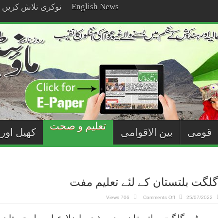
English News
نوکری تلاش کریں
تعلیم و صحت
قومی
بین الاقوامی
کھیل اور
گلگت بلتستان کے لئے تعلیم مفت
on
706 Views
Comments Off
25/07/2022
اوپن
یونیورسٹی:
گلگت