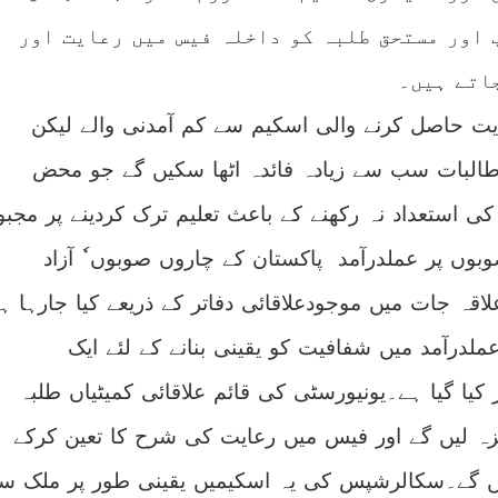
 اور مستحق طلبہ کو داخلہ فیس میں رعایت اور
اتے ہیں۔
یت حاصل کرنے والی اسکیم سے کم آمدنی والے لیکن
 طالبات سب سے زیادہ فائدہ اٹھا سکیں گے جو محض
کی استعداد نہ رکھنے کے باعث تعلیم ترک کردینے پر مجبو
بوں پر عملدرآمد پاکستان کے چاروں صوبوں ٗ آزاد
اقہ جات میں موجودعلاقائی دفاتر کے ذریعے کیا جارہا ہ
ملدرآمد میں شفافیت کو یقینی بنانے کے لئے ایک
یا گیا ہے۔یونیورسٹی کی قائم علاقائی کمیٹیاں طلبہ
ہ لیں گے اور فیس میں رعایت کی شرح کا تعین کرکے
 گے۔سکالرشپس کی یہ اسکیمیں یقینی طور پر ملک س