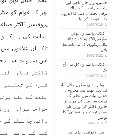
علامہ اقبال اوپن ی
حسین،نواز خان ناجی اور
راجہ جہانزیب کو سالانہ
بھر کے عوام کو میٹ
ترقی بجٹ نہ دینے کا اندرون
خانہ فیصلہ کر لیا
پروفیسر ڈاکٹر ضیاء 
31/03/2019
گلگت بلتستان، بجلی
ہدایت کی ہے کہ وہ 
صارفین30کروڈ کے ڈیفالٹر
نکلے,ریکوری کے لیے باضابطہ
تاکہ اِن علاقوں می
پلان
18/01/2022
اس سہولت سے محرو
گلگت بلتستان؛ کل سے آج
تک
ڈاکٹر ضیاء القیو
01/09/2016
شہری کو تعلیمی ن
بوائز ہائی سکول جلال آباد
کے بچے چھت سے محروم ،
چلاس نیاٹ میں بجلی کے
مقصد کے لئے یونی
کرنٹ سے بچے کی موت اور
خاتون ڈاکٹر کی وزیراعلیٰ
خواجہ سراء اور ش
سیکریٹریٹ میں تعیناتی‘‘ کا
نوٹس
وائس چانسلر کی خ
30/03/2019
کمی کے باعث اعلی
بین الاقوامی ریڈکراس