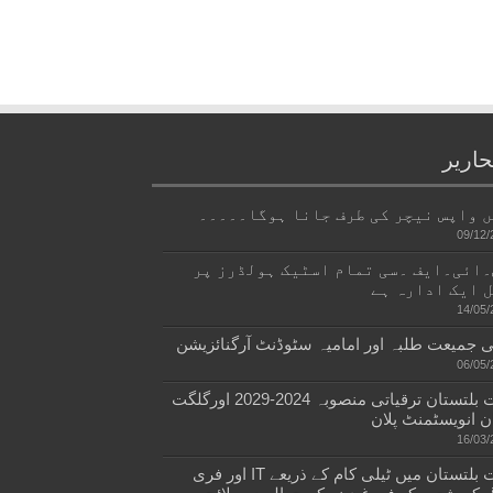
حاریر
 واپس نیچر کی طرف جانا ہوگا۔۔۔۔۔
09/12/
ائی۔ایف ۔سی تمام اسٹیک ہولڈرز پر
 ایک ادارہ ہے
14/05/
 جمیعت طلبہ اور امامیہ سٹوڈنٹ آرگنائزیشن
06/05/
گلگت بلتستان ترقیاتی منصوبہ 2024-2029 اورگلگت
ن انویسٹمنٹ پلان
16/03/
گلگت بلتستان میں ٹیلی کام کے ذریعے IT اور فری