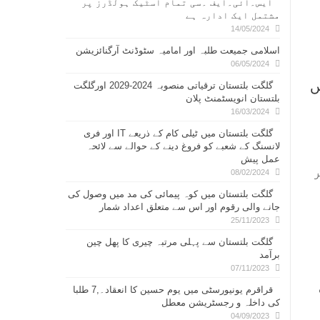
ایس۔ائی۔ایف ۔سی تمام اسٹیک ہولڈرز پر
مشتمل ایک ادارہ ہے
14/05/2024
اسلامی جمیعت طلبہ اور امامیہ سٹوڈنٹ آرگنائزیشن
06/05/2024
ں
گلگت بلتستان ترقیاتی منصوبہ 2024-2029 اورگلگت
بلتستان انویسٹمنٹ پلان
16/03/2024
گلگت بلتستان میں ٹیلی کام کے ذریعے IT اور فری
لانسنگ کے شعبے کو فروغ دینے کے حوالے سے لائحہ
عمل پیش
08/02/2024
گلگت بلتستان میں کوہ پیمائی کی مد میں وصول کی
جانے والی رقوم اور اس سے متعلق اعداد شمار
25/11/2023
گلگت بلتستان سے پہلی مرتبہ چیری کا پھل چین
برآمد
07/11/2023
قراقرم یونیورسٹی میں یوم حسین کا انعقاد۔,7 طلبا
کی داخلہ و رجسٹریشن معطل
04/09/2023