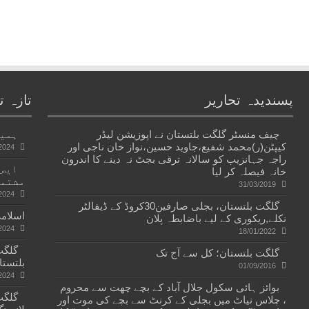
پسندیدہ تحاریر
تازہ ت
چیف منسٹر گلگت بلتستان نے اپوزیشن لیڈر
ہمیں
کیپٹن(ر)محمد شفیع،جاوید حسین،نواز خان ناجی اور
2024
راجہ جہانزیب کو سالانہ ترقی بجٹ نہ دینے کا اندرون
ایس۔
خانہ فیصلہ کر لیا
مشتمل
31/03/2019
2024
گلگت بلتستان، بجلی صارفین30کروڈ کے ڈیفالٹر
اسلامی
نکلے,ریکوری کے لیے باضابطہ پلان
2024
18/01/2022
گلگت بلتستان؛ کل سے آج تک
بلتستا
01/09/2016
2024
بوائز ہائی سکول جلال آباد کے بچے چھت سے محروم
، چلاس نیاٹ میں بجلی کے کرنٹ سے بچے کی موت اور