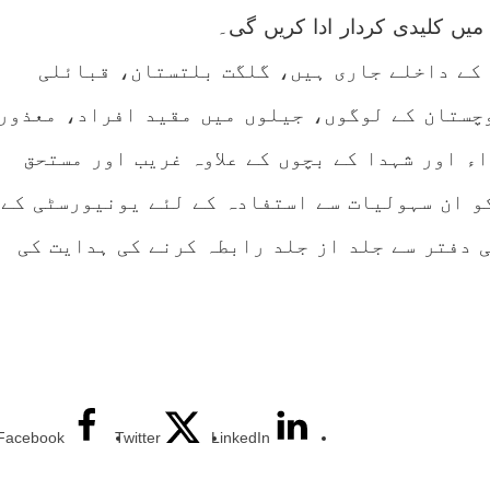
میں کلیدی کردار ادا کریں گی۔
سٹرخزاں 2022ء کے داخلے جاری ہیں، گلگت بلتستان، قبائلی
وچستان کے لوگوں، جیلوں میں مقید افراد، معذور
اء اور شہدا کے بچوں کے علاوہ غریب اور مستحق
و ان سہولیات سے استفادہ کے لئے یونیورسٹی کے
ی دفتر سے جلد از جلد رابطہ کرنے کی ہدایت کی
Facebook
Twitter
LinkedIn