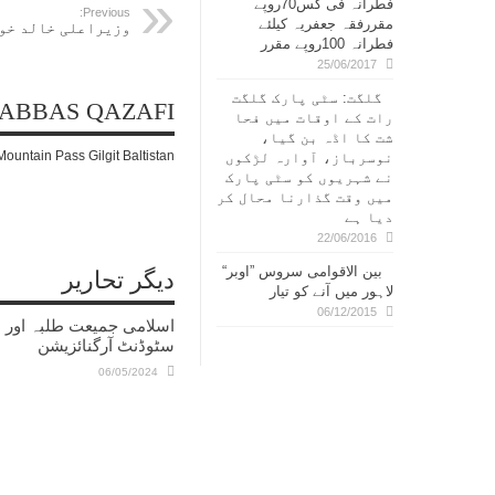
فطرانہ فی کس70روپے
Previous:
مقررفقہ جعفریہ کیلئے
وزیراعلی خالد خو
فطرانہ 100روپے مقرر
25/06/2017
گلگت: سٹی پارک گلگت
ABBAS QAZAFI
رات کے اوقات میں فحا
شت کا اڈہ بن گیا،
Mountain Pass Gilgit Baltistan
نوسرباز، آوارہ لڑکوں
نے شہریوں کو سٹی پارک
میں وقت گذارنا محال کر
دیا ہے
22/06/2016
بین الاقوامی سروس ”اوبر“
دیگر تحاریر
لاہور میں آنے کو تیار
06/12/2015
اسلامی جمیعت طلبہ اور ا
سٹوڈنٹ آرگنائزیشن
06/05/2024