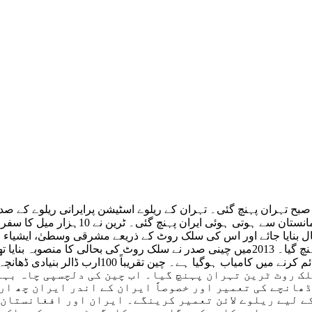
صبح تہران پہنچ گئی۔ تہران کے ریلوے اسٹیشن پرایرانی ریلوے کے صدر ا
 بنایا جائے اور اس کی سلک روٹ کے ذریعے مشرقی وسطیٰ، ایشیاء 
میں آج کامیاب ہوگیا اور چینی کارگو ٹرین سلامتی کے ساتھ تہران پہنچ گیا۔ 2013میں چینی ص
لک روٹ ٹرین تہران پہنچ گیا۔ اب چین کی دلچسپی چاہ بہا
انچے کی تعمیر اور خصوصاً ایران کے اندر ایران چھ ارب 
ے لیے ریلوے لائن تعمیر کرینگے۔ ایران اور افغانستان 