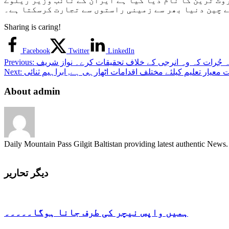
وٹ ٹرین کا نام دیا گیا ہے ایران کے نائب وزیر ریلوے
 چین دنیا بھر سے زمینی راستوں سے تجارت کرسکتا ہے۔
Sharing is caring!
Facebook
Twitter
LinkedIn
ہ جُرات کہ وہ انرجی کے خلاف تحقیقات کرے۔ نواز شریف
Previous:
معیار تعلیم کیلئے مختلف اقدامات اٹھارہی ہے, ابراہیم ثنائی
Next:
About admin
Daily Mountain Pass Gilgit Baltistan providing latest authentic New
دیگر تحاریر
ہمیں واپس نیچر کی طرف جانا ہوگا۔۔۔۔۔