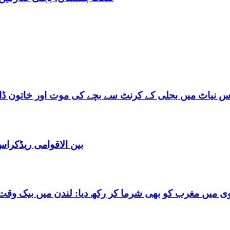
س نیاٹ میں بجلی کے کرنٹ سے بچے کی موت اور خاتون ڈاکٹ
بین الاقوامی ریڈکرا
شرما کر رکھ دیا: لندن میں بیک وقت 7 یورپین مردوں کے ساتھ بے شرم حالت میں گرفتا