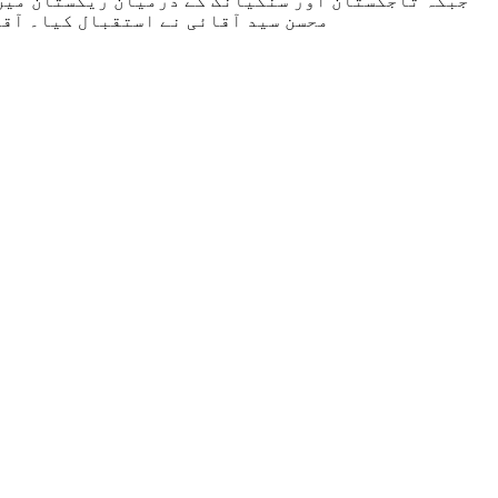
جبکہ تاجکستان اور سنکیانگ کے درمیان ریگستان میں 
محسن سید آقائی نے استقبال کیا۔ آقا