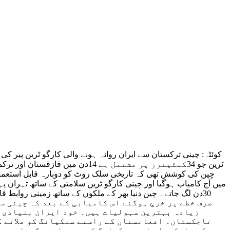
کوئٹہ: چینی ترکستان سے ایران روانہ ہونے والی کارگو ٹرین پیر کی 
چین کی کوشش تھی کہ تاریخی سلک روٹ کو دوبارہ قابل استعمال
صرف خطے پر خرچ ہوگئے اس کامیابی کے بعد کہ چینی س
زیادہ بہترین سہولیات ہیں۔ خود ایران بنیادی ڈھ
تاجکستان۔ افغانستان کے راستے سنکیانگ کو ملانے ک