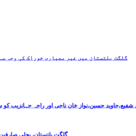
گلگت بلتستان میں غیر معیاری خوراک کی وجہ سے
فیع،جاوید حسین،نواز خان ناجی اور راجہ جہانزیب کو سالا
گلگت بلتستان، بجلی صارفین30کروڈ کے ڈیفالٹر نکلے,ریکوری کے لیے باضابطہ پلان