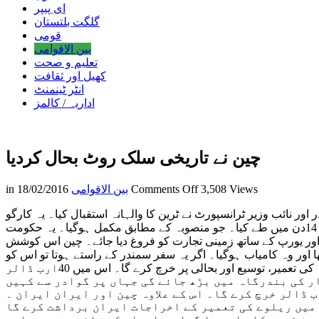
ای پیپر
گلگت بلتستان
قومی
بین الاقوامی
تعلیم و صحت
کھیل اور ثقافت
انٹر ٹینمنٹ
اداریہ / کالمز
چین نے تاریخی سلک روٹ بحال کردیا
on
3,508 Views
Comments Off
بین الاقوامی
18/02/2016
in
چین
ور نائب وزیر ٹرانسپورٹ نے ٹرین کا والہانہ استقبال کیا۔ یہ کارگو
نے
ٹرین جو 34کنٹینرز پر مشتمل ہے 14دن میں قازقستان اور ترکمانستان سے ہوتی ہوئی ایران پہنچ گئی۔ ٹرین نے 10ہزار میل کا سفر 14دن میں طے کیا۔ جو منصوبہ کے مطابق مکمل ہوگیا۔ یہ حکومت
تاریخی
اور یورپ کے ساتھ زمینی تجارت کو فروغ دیا جائے۔ چین اس کوشش
سلک
در نے سلک روٹ کی بحالی کا منصوبہ بنایا تھا اور وہ کامیاب ہوگیا۔ اگر یہ سفر سمندر کے راستے ہوتا تو اس کو
روٹ
30دن لگ جاتے۔ چین دنیا بھر کے ملکوں کے ساتھ زمینی روابط قائم کرنے میں کامیاب ہوگیا ہے۔ چین تقریباً 100ارب ڈالر بنیادی ڈھانچہ کی تعمیر، توسیع اور بحالی پر خرچ کرے گا۔ اس میں 40ارب ڈالر
بحال
ر کی بندرگاہ میں بڑھ جائے گی جہاں پر گوادر سے کہیں
کردیا
ڈالر خرچ کرے گا۔ اس کے علاوہ چین اور ایران ایران ۔
میں ریلوے کی تعمیر کے اخراجات ایران برداشت کرے گا