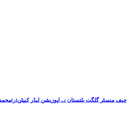
چیف منسٹر گلگت بلتستان نے اپوزیشن لیڈر کیپٹن(ر)محمد ش