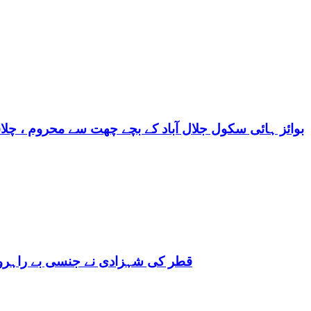
بوائز ہائی سکول جلال آباد کے بچے چھت سے محروم ، چلا
قطر کی شہزادی نے جنسی بے راہروی میں مغرب کو بھی 