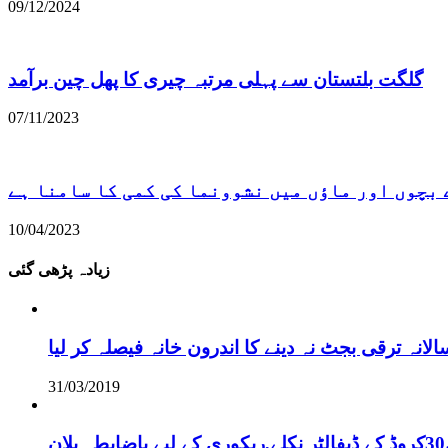
09/12/2024
گلگت بلتستان سے پہلی مرتبہ چیری کا پھل چین برآمد
07/11/2023
 بچوں اور ماؤں میں نشوونما کی کمی کا سامنا ہے
10/04/2023
زیادہ پڑھی گئی
نہ ترقی بجٹ نہ دینے کا اندرون خانہ فیصلہ کر لیا
31/03/2019