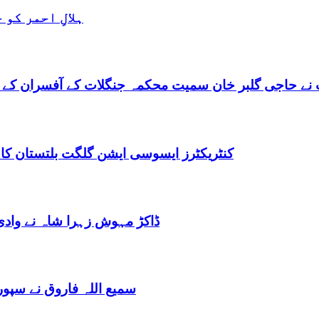
ہلالِ احمر کو
نے حاجی گلبر خان سمیت محکمہ جنگلات کے آفسران کے 
کنٹریکٹرز ایسوسی ایشن گلگت بلتستان کا
ڈاکڑ مہوش زہرا شاہ نے وادی
سمیع اللہ فاروق نے سپو