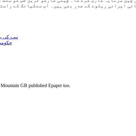
چین سرمایہ کاری کرے گا۔ چینی کارگو ٹرین جس کو سلک ر
ئی ایرانی ریلوے کے صدر بھی ہیں۔ اب سنکیانگ کے راستے
نیب کی ی
حکومت 
s. Mountain GB published Epaper too.