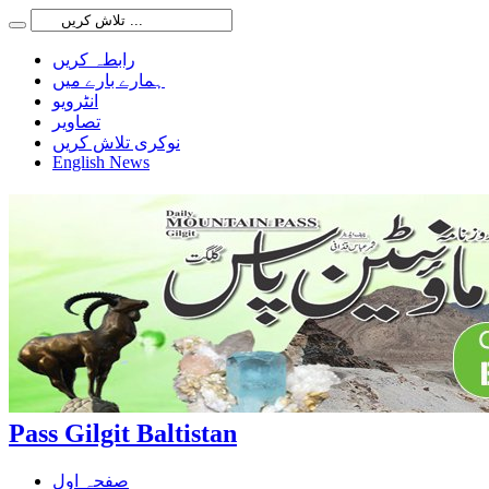
رابطہ کریں
ہمارے بارے میں
انٹرویو
تصاویر
نوکری تلاش کریں
English News
Pass Gilgit Baltistan
صفحہ اول