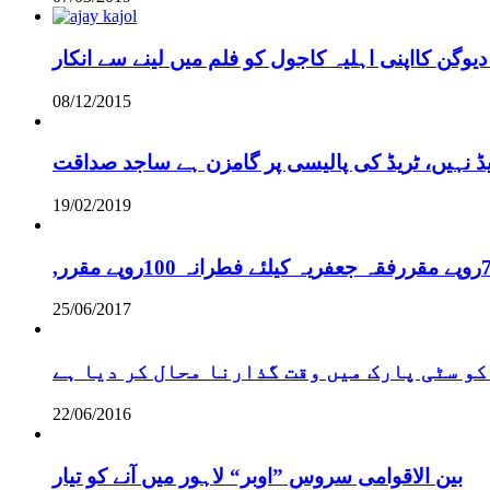
دیوگن کااپنی اہلیہ کاجول کو فلم میں لینے سے انکار
08/12/2015
یڈ نہیں، ٹریڈ کی پالیسی پر گامزن ہے ساجد صداقت
19/02/2019
25/06/2017
کو سٹی پارک میں وقت گذارنا محال کر دیا ہے
22/06/2016
بین الاقوامی سروس ”اوبر“ لاہور میں آنے کو تیار