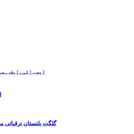
ایس۔ائی۔ایف ۔سی 
ا
گلگت بلتستان ترقیاتی منصوبہ 2024-2029 اورگلگت بلتستان 