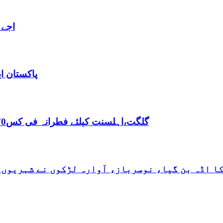
اجے 
پاکستان ا
,گلگت،اہلسنت کیلئے فطرانہ فی کس70روپے مقررفقہ جعفریہ کیلئے فطرانہ 100روپے مقرر
کا اڈہ بن گیا، نوسرباز، آوارہ لڑکوں نے شہریوں 