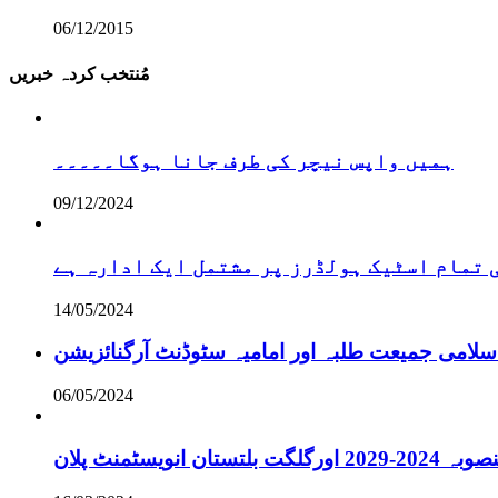
06/12/2015
مُنتخب کردہ خبریں
ہمیں واپس نیچر کی طرف جانا ہوگا۔۔۔۔۔
09/12/2024
تمام اسٹیک ہولڈرز پر مشتمل ایک ادارہ ہے
14/05/2024
سلامی جمیعت طلبہ اور امامیہ سٹوڈنٹ آرگنائزیشن
06/05/2024
انویسٹمنٹ پلان