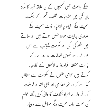
جسکے باعث جعلی کمپنیوں کے یہ علاقہ توجہ کا مرکز
بن گئی ہیں مشروبات مختلف قسم کے بسکٹ
سمیت دیگر اشیاء پر ایکسپائر ڈیٹ سمیت دیگر
ضروری ہدایات موجود نہیں ہوتے ہیں اور علاقے
میں شعور کی کمی اور حکومت کیجانب سے اس
حوالے سے ٹھوس اقدامات نہ ہونے کے
باعث متعلقہ افرادروزانہ لاکھوں کے کاروبار
کرتے ہیں عوامی حلقوں نے حکومت سے مطالبہ
کیا ہے کہ وہ غیر معیاری اور جعلی اشیا ء فروخت
کرنے والے افراد کیخلاف کاروائی کریں تاکہ عوام
کی صحت عامہ سمیت دیگر مسائل سے دوچار