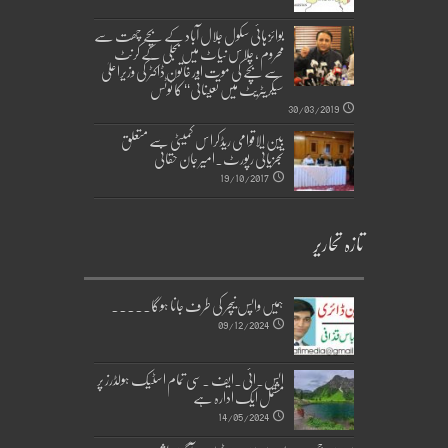
بوائز ہائی سکول جلال آباد کے بچے چھت سے
محروم ، چلاس نیاٹ میں بجلی کے کرنٹ
سے بچے کی موت اور خاتون ڈاکٹر کی وزیراعلیٰ
سیکریٹریٹ میں تعیناتی‘‘ کا نوٹس
30/03/2019
بین الاقوامی ریڈکراس کمیٹی سے متعلق
تجزیاتی رپورٹ۔امیر جان حقانی
19/10/2017
تازہ تحاریر
ہمیں واپس نیچر کی طرف جانا ہوگا۔۔۔۔۔
09/12/2024
ایس۔ائی۔ایف ۔سی تمام اسٹیک ہولڈرز پر
مشتمل ایک ادارہ ہے
14/05/2024