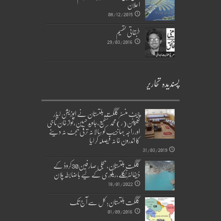
اعلان
08/12/2015
طبقاتی تقسیم
29/03/2016
پسندیدہ تحاریر
چیف منسٹر گلگت بلتستان نے اپوزیشن لیڈر
کیپٹن(ر)محمد شفیع،جاوید حسین،نواز خان ناجی
اور راجہ جہانزیب کو سالانہ ترقی بجٹ نہ دینے
کا اندرون خانہ فیصلہ کر لیا
31/03/2019
گلگت بلتستان، بجلی صارفین30کروڈ کے
ڈیفالٹر نکلے,ریکوری کے لیے باضابطہ پلان
18/01/2022
گلگت بلتستان؛ کل سے آج تک
01/09/2016