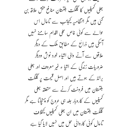
جعلی کمپنیوں کا گلگت بلتستان منافع بخش علاقہ بن
گئی ہیں مگر انتظامیہ کیجانب سے تاحال اس
حوالے سے کوئی خاص عملی اقدام سامنے نہیں
آسکی ہیں ذرائع کے مطابق ملک کے دیگر
علاقوں سے آنے والی اشیاء خورد نوش ودیگر
ضروریات زندگی کے اشیا ء غیر معروف اور جعلی
برانڈ کے ہوتے ہیں اور اصل قیمت پر گلگت
بلتستان میں فروخت کرنے سے متعلقہ جعلی
کمپنیوں کے کاروبار جلد ہی عروج کو پہنچاتا ہے مگر
گلگت بلتستان میں ان جعلی کمپنیوں کیخلاف
تاحال کوئی کاروائی عمل میں نہیں لایا گیا ہے