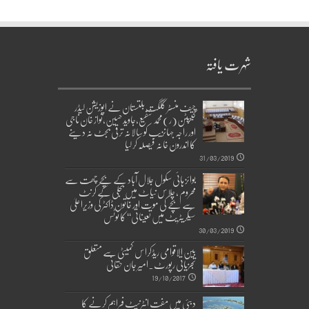
شہرت یافتہ
چیف منسٹر گلگت بلتستان نے اپوزیشن لیڈر
کیپٹن(ر)محمد شفیع،جاوید حسین،نواز خان ناجی
اور راجہ جہانزیب کو سالانہ ترقی بجٹ نہ دینے
کا اندرون خانہ فیصلہ کر لیا
31/03/2019
بوائز ہائی سکول جلال آباد کے بچے چھت سے
محروم ، چلاس نیاٹ میں بجلی کے کرنٹ
سے بچے کی موت اور خاتون ڈاکٹر کی وزیراعلیٰ
سیکریٹریٹ میں تعیناتی‘‘ کا نوٹس
30/03/2019
بین الاقوامی ریڈکراس کمیٹی سے متعلق
تجزیاتی رپورٹ۔امیر جان حقانی
19/10/2017
دبئی میں مفت انٹرنیٹ فراہم کرنے کا