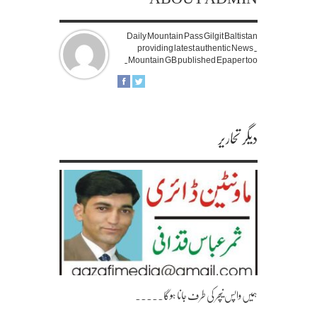
Daily Mountain Pass Gilgit Baltistan
providing latest authentic News.
Mountain GB published Epaper too.
دیگر تحاریر
ہمیں واپس نیچر کی طرف جانا ہوگا۔۔۔۔۔