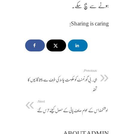
ہونے سے بچ سکے۔
Sharing is caring!
Previous:
جی۔بی گورنمنٹ کو حکومت چائنہ کی طرف سے 25گاڑیوں کا
تحفہ
Next:
اوشکھنداس کے عوام صاف پانی کے حصول کیلئے ترس گئے
ABOUT ADMIN