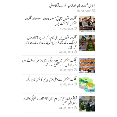
اسلامی جمیعت طلبہ اور امامیہ سٹوڈنٹ آرگنائزیشن
06/05/2024
گلگت بلتستان ترقیاتی منصوبہ 2024-2029 اورگلگت
بلتستان انویسٹمنٹ پلان
16/03/2024
گلگت بلتستان میں ٹیلی کام کے ذریعے IT اور فری
لانسنگ کے شعبے کو فروغ دینے کے حوالے سے لائحہ
عمل پیش
08/02/2024
گلگت بلتستان میں کوہ پیمائی کی مد میں وصول کی جانے والی
رقوم اور اس سے متعلق اعداد شمار
25/11/2023
گلگت بلتستان سے پہلی مرتبہ چیری کا پھل چین برآمد
07/11/2023
قراقرم یونیورسٹی میں یوم حسین کا انعقاد۔,7 طلبا کی داخلہ و
رجسٹریشن معطل
04/09/2023