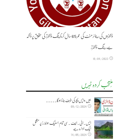
ڈاکٹروں کی ریٹائرمنٹ کی عمر 65 سال کرنا ینگ ڈاکٹرز کی حقوق پر ڈاکہ
ہے، ینگ ڈاکٹرز
10/04/2023
مُنتخب کردہ خبریں
ہمیں واپس نیچر کی طرف جانا ہوگا۔۔۔۔۔
09/12/2024
ایس۔ائی۔ایف ۔سی تمام اسٹیک ہولڈرز پر مشتمل
ایک ادارہ ہے
14/05/2024