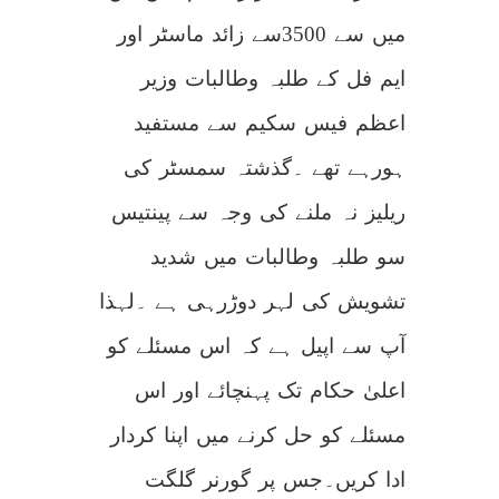
میں سے 3500سے زائد ماسٹر اور
ایم فل کے طلبہ وطالبات وزیر
اعظم فیس سکیم سے مستفید
ہورہے تھے ۔گذشتہ سمسٹر کی
ریلیز نہ ملنے کی وجہ سے پینتیس
سو طلبہ وطالبات میں شدید
تشویش کی لہر دوڑرہی ہے ۔لہذا
آپ سے اپیل ہے کہ اس مسئلے کو
اعلیٰ حکام تک پہنچائے اور اس
مسئلے کو حل کرنے میں اپنا کردار
ادا کریں۔جس پر گورنر گلگت