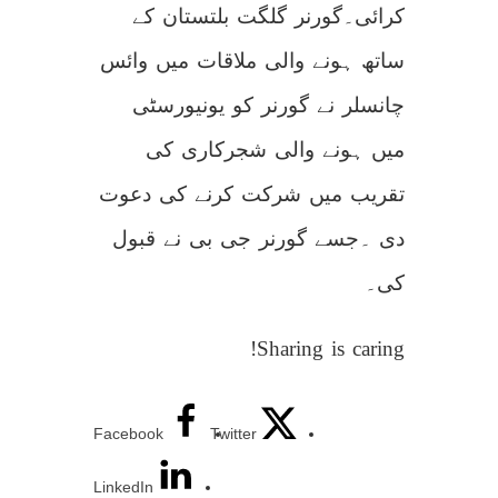
کرائی۔گورنر گلگت بلتستان کے
ساتھ ہونے والی ملاقات میں وائس
چانسلر نے گورنر کو یونیورسٹی
میں ہونے والی شجرکاری کی
تقریب میں شرکت کرنے کی دعوت
دی ۔جسے گورنر جی بی نے قبول
کی۔
Sharing is caring!
Facebook
Twitter
LinkedIn