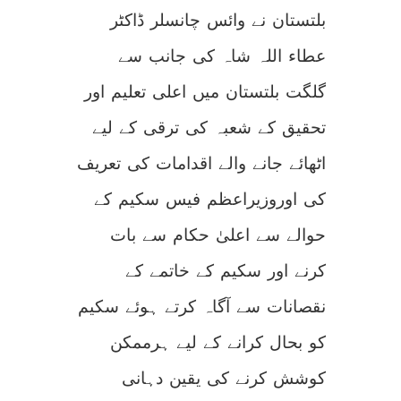
بلتستان نے وائس چانسلر ڈاکٹر
عطاء اللہ شاہ کی جانب سے
گلگت بلتستان میں اعلی تعلیم اور
تحقیق کے شعبہ کی ترقی کے لیے
اٹھائے جانے والے اقدامات کی تعریف
کی اوروزیراعظم فیس سکیم کے
حوالے سے اعلیٰ حکام سے بات
کرنے اور سکیم کے خاتمے کے
نقصانات سے آگاہ کرتے ہوئے سکیم
کو بحال کرانے کے لیے ہرممکن
کوشش کرنے کی یقین دہانی