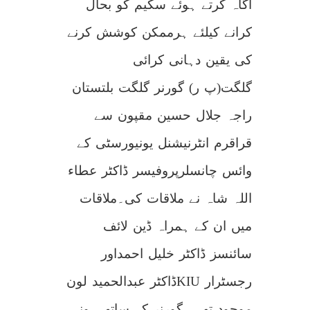
آگاہ کرتے ہوئے سکیم کو بحال
کرانے کیلئے ہرممکن کوشش کرنے
کی یقین دہانی کرائی
گلگت(پ ر) گورنر گلگت بلتستان
راجہ جلال حسین مقپون سے
قراقرم انٹرنیشنل یونیورسٹی کے
وائس چانسلرپروفیسر ڈاکٹر عطاء
اللہ شاہ نے ملاقات کی۔ملاقات
میں ان کے ہمراہ ڈین لائف
سائنسز ڈاکٹر خلیل احمداور
رجسٹرار KIUڈاکٹر عبدالحمید لون
موجود تھے ۔گورنر کے ساتھ ہونے