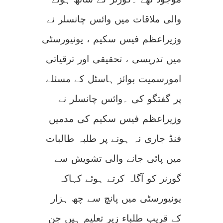
والی ملاقات میں وائس چانسلر نے
وزیراعظم فیس سکیم ، یونیورسٹی
میں تدریسی ، تحقیقی اور ترقیاتی
امورسمیت بوائز ہاسٹل کے مسئلے
پر گفتگو کی ۔وائس چانسلر نے
وزیراعظم فیس سکیم کی مدمیں
فنڈ جاری نہ ہونے پر طلبہ طالبات
میں پائی جانے والی تشویش سے
گورنر کو آگاہ کرتے ہوئے کہاکہ
یونیورسٹی میں پانچ سے چھ ہزار
کے قریب طلباء زیر تعلیم ہیں جن