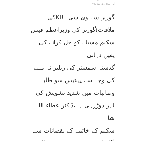
گورنر
1,781 Views
سے
وی
سی
گورنر سے وی سی KIUکی
KIUکی
ملاقات
گورنر
کی
ملاقات)گورنر کی وزیراعظم فیس
وزیراعظم
فیس
سکیم
مسئلے
سکیم مسئلے کو حل کرانے کی
کو
حل
کرانے
یقین دہانی
کی
یقین
دہانی
گذشتہ سمسٹر کی ریلیز نہ ملنے
کی وجہ سے پینتیس سو طلبہ
وطالبات میں شدید تشویش کی
لہر دوڑرہی ہے،ڈاکٹر عطاء اللہ
شاہ
سکیم کے خاتمے کے نقصانات سے