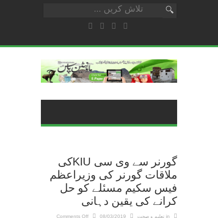
گورنر سے وی سی KIUکی
ملاقات گورنر کی وزیراعظم
فیس سکیم مسئلے کو حل
کرانے کی یقین دہانی
on
in
تعلیم و صحت
08/03/2019
Comments Off