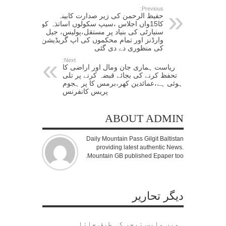
Previous:
حفیظ الرحمن کی زیر صدارت کابینہ
کا15واں اجلاس ،سیپ سکولوں اساتذہ کو
سنیارٹی کی بنیاد پر مستقل،پولیس، جیل
وارڈنز اور تمام محکموں کی اپ گریڈیشن
کی منظوری دے دی گئی
Next:
ریاست ہماری جان ومال اور اراضی کا
تحفظ کرنے کی بجائے قبضہ کرنے پر تلی
ہوئی ہے،عمائدین کھر،برمس کا پر ہجوم
پریس کانفرنس
ABOUT ADMIN
Daily Mountain Pass Gilgit Baltistan
providing latest authentic News.
Mountain GB published Epaper too.
دیگر تحاریر
ہمیں واپس نیچر کی طرف جانا