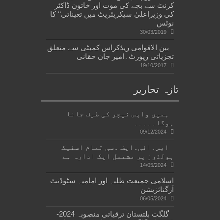
کرنٹ سے بچے کی موت اور خاتون ڈاکٹر
کی وزیراعلیٰ سیکریٹریٹ میں تعیناتی‘‘ کا
نوٹس
30/03/2019
بین الاقوامی ریڈکراس کمیٹی سے متعلق
تجزیاتی رپورٹ۔امیر جان حقانی
19/10/2017
تازہ تحاریر
ہمیں واپس نیچر کی طرف جانا
ہوگا۔۔۔۔۔
09/12/2024
ایس۔ائی۔ایف ۔سی تمام اسٹیک
ہولڈرز پر مشتمل ایک ادارہ ہے
14/05/2024
اسلامی جمیعت طلبہ اور امامیہ سٹوڈنٹ
آرگنائزیشن
06/05/2024
گلگت بلتستان ترقیاتی منصوبہ 2024-