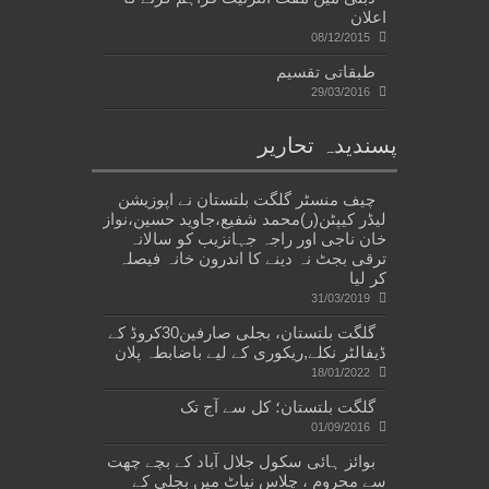
اعلان
08/12/2015
طبقاتی تقسیم
29/03/2016
پسندیدہ تحاریر
چیف منسٹر گلگت بلتستان نے اپوزیشن
لیڈر کیپٹن(ر)محمد شفیع،جاوید حسین،نواز
خان ناجی اور راجہ جہانزیب کو سالانہ
ترقی بجٹ نہ دینے کا اندرون خانہ فیصلہ
کر لیا
31/03/2019
گلگت بلتستان، بجلی صارفین30کروڈ کے
ڈیفالٹر نکلے,ریکوری کے لیے باضابطہ پلان
18/01/2022
گلگت بلتستان؛ کل سے آج تک
01/09/2016
بوائز ہائی سکول جلال آباد کے بچے چھت
سے محروم ، چلاس نیاٹ میں بجلی کے