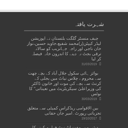
شہرت یافتہ
چیف منسٹر گلگت بلتستان نے اپوزیشن
لیڈر کیپٹن(ر)محمد شفیع،جاوید حسین،نواز
خان ناجی اور راجہ جہانزیب کو سالانہ
ترقی بجٹ نہ دینے کا اندرون خانہ فیصلہ
کر لیا
31/03/2019
بوائز ہائی سکول جلال آباد کے بچے چھت
سے محروم ، چلاس نیاٹ میں بجلی کے
کرنٹ سے بچے کی موت اور خاتون ڈاکٹر
کی وزیراعلیٰ سیکریٹریٹ میں تعیناتی‘‘ کا
نوٹس
30/03/2019
بین الاقوامی ریڈکراس کمیٹی سے متعلق
تجزیاتی رپورٹ۔امیر جان حقانی
19/10/2017
دبئی میں مفت انٹرنیٹ فراہم کرنے کا