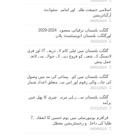
14/05/2024
اسلامی جمیعت طلبہ اور امامیہ سٹوڈنٹ
آرگنائزیشن
06/05/2024
گلگت بلتستان ترقیاتی منصوبہ 2024-2029
اورگلگت بلتستان انویسٹمنٹ پلان
16/03/2024
گلگت بلتستان میں ٹیلی کام کے ذریعے IT اور فری
لانسنگ کے شعبے کو فروغ دینے کے حوالے سے لائحہ
عمل پیش
08/02/2024
گلگت بلتستان میں کوہ پیمائی کی مد میں وصول
کی جانے والی رقوم اور اس سے متعلق اعداد شمار
25/11/2023
گلگت بلتستان سے پہلی مرتبہ چیری کا پھل چین
برآمد
07/11/2023
قراقرم یونیورسٹی میں یوم حسین کا انعقاد۔,7
طلبا کی داخلہ و رجسٹریشن معطل
04/09/2023