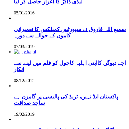
لیڈی ڈاکڑ کا اعزاز حاصل کر لیا
05/01/2016
سمیع اللہ فاروق نے سپورٹس کمپلکس کا تعمیراتی
کاموں کے حوالے سے دورہ
07/03/2019
اجے دیوگن کااپنی اہلیہ کاجول کو فلم میں لینے سے
انکار
08/12/2015
پاکستان ایڈ نہیں، ٹریڈ کی پالیسی پر گامزن ہے
ساجد صداقت
19/02/2019