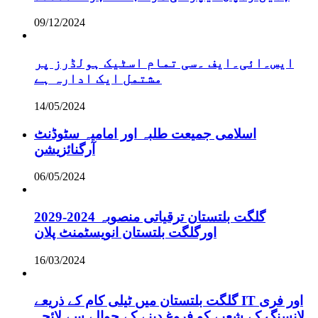
09/12/2024
ایس۔ائی۔ایف ۔سی تمام اسٹیک ہولڈرز پر
مشتمل ایک ادارہ ہے
14/05/2024
اسلامی جمیعت طلبہ اور امامیہ سٹوڈنٹ
آرگنائزیشن
06/05/2024
گلگت بلتستان ترقیاتی منصوبہ 2024-2029
اورگلگت بلتستان انویسٹمنٹ پلان
16/03/2024
گلگت بلتستان میں ٹیلی کام کے ذریعے IT اور فری
لانسنگ کے شعبے کو فروغ دینے کے حوالے سے لائحہ