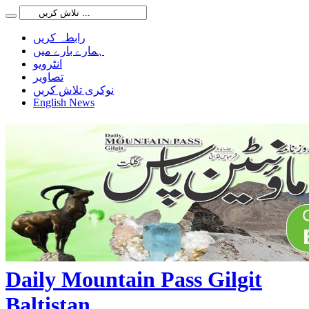
رابطہ کریں
ہمارے بارے میں
انٹرویو
تصاویر
نوکری تلاش کریں
English News
Daily Mountain Pass Gilgit
Baltistan