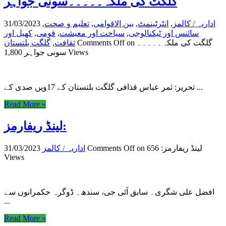
گلگت کی ملکہ۔۔۔۔۔سونی جواہر
اداریہ / کالمز
,
انٹرٹینمٹ
,
بین الاقوامی
,
تعلیم و صحت
,
31/03/2023
سائنس اور ٹیکنالوجی
,
سیاحت اور معیشت
,
قومی
,
کھیل اور
on گلگت کی ملکہ۔۔۔۔۔
Comments Off
ثقافت
,
گلگت بلتستان
1,800 Views
سونی جواہر
تحریر: ثمر عباس قذافی گلگت بلتستان کے 17ویں صدی کے ...
Read More »
لینڈ ریفارمز:
on لینڈ ریفارمز:
656
Comments Off
اداریہ / کالمز
31/03/2023
Views
افضل علی شگری۔ سابق آئی جی، سندھ۔ ڈوگرہ حکمرانوں سے
...
Read More »