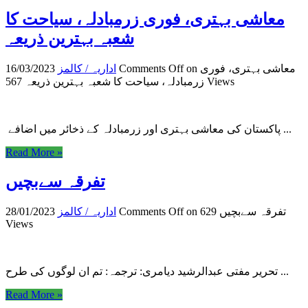
معاشی بہتری، فوری زرمبادلہ، سیاحت کا
شعبہ بہترین ذریعہ
on معاشی بہتری، فوری
Comments Off
اداریہ / کالمز
16/03/2023
567 Views
زرمبادلہ، سیاحت کا شعبہ بہترین ذریعہ
پاکستان کی معاشی بہتری اور زرمبادلہ کے ذخائر میں اضافے ...
Read More »
تفرقہ سےبچیں
on تفرقہ سےبچیں
629
Comments Off
اداریہ / کالمز
28/01/2023
Views
تحریر مفتی عبدالرشید دیامری: ترجمہ: تم ان لوگوں کی طرح ...
Read More »