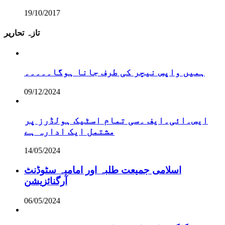
19/10/2017
تازہ تحاریر
ہمیں واپس نیچر کی طرف جانا ہوگا۔۔۔۔۔
09/12/2024
ایس۔ائی۔ایف ۔سی تمام اسٹیک ہولڈرز پر
مشتمل ایک ادارہ ہے
14/05/2024
اسلامی جمیعت طلبہ اور امامیہ سٹوڈنٹ
آرگنائزیشن
06/05/2024