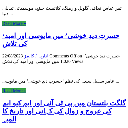
ثمر عباس قذافی گلوبل وارمنگ، کلائمیٹ چینج، موسمیاتی تبدیلی
دنیا ...
Read More »
‘حسرتِ دیدِ خوشی’ میں مایوسی اور امید
on ‘حسرتِ دیدِ خوشی’
Comments Off
اداریہ / کالمز
22/08/2023
1,026 Views
عامر سہیل سندہ کی نظم ‘حسرتِ دیدِ خوشی’ میں مایوسی ...
Read More »
گلگت بلتستان میں پی ٹی آئی اور ایم کیو ایم
کی عروج و زوال کی کہانی اور تاریخ کا
المیہ