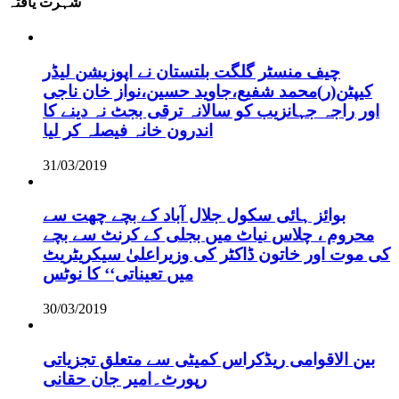
شہرت یافتہ
چیف منسٹر گلگت بلتستان نے اپوزیشن لیڈر
کیپٹن(ر)محمد شفیع،جاوید حسین،نواز خان ناجی
اور راجہ جہانزیب کو سالانہ ترقی بجٹ نہ دینے کا
اندرون خانہ فیصلہ کر لیا
31/03/2019
بوائز ہائی سکول جلال آباد کے بچے چھت سے
محروم ، چلاس نیاٹ میں بجلی کے کرنٹ سے بچے
کی موت اور خاتون ڈاکٹر کی وزیراعلیٰ سیکریٹریٹ
میں تعیناتی‘‘ کا نوٹس
30/03/2019
بین الاقوامی ریڈکراس کمیٹی سے متعلق تجزیاتی
رپورٹ۔امیر جان حقانی