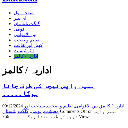
صفحہ اول
ای پیپر
گلگت بلتستان
قومی
بین الاقوامی
تعلیم و صحت
کھیل اور ثقافت
انٹر ٹینمنٹ
اداریہ / کالمز
اداریہ / کالمز
ہمیں واپس نیچر کی طرف جانا
ہوگا۔۔۔۔۔
اداریہ / کالمز
,
بین الاقوامی
,
تعلیم و صحت
,
سیاحت اور
09/12/2024
on ہمیں واپس
Comments Off
معیشت
,
قومی
,
گلگت بلتستان
766 Views
نیچر کی طرف جانا ہوگا۔۔۔۔۔