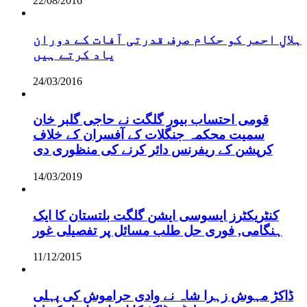
22/08/2016
ہلالِ احمر کو حکام صرف قدرتی آفات کے دوران
یاد کرتے ہیں
24/03/2016
قومی احتساب بیور گلگت نے حاجی گلبر خان
سمیت محکمہ جنگلات کے آفسران کے خلاف
کرپشن کے ریفرنس دائر کرنے کی منظوری دی
14/03/2019
کنٹریکٹرز ایسوسی ایشن گلگت بلتستان کا ایک
ہنگامی, فوری حل طلب مسائل پر تفصیلی غور
11/12/2015
ڈاکڑ مہوش زہرا شاہ نے وادی حراموش کی پہلی