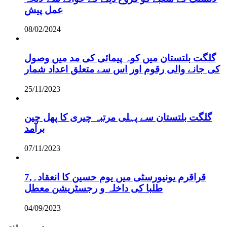
عمل پیش
08/02/2024
گلگت بلتستان میں کوہ پیمائی کی مد میں وصول
کی جانے والی رقوم اور اس سے متعلق اعداد شمار
25/11/2023
گلگت بلتستان سے پہلی مرتبہ چیری کا پھل چین
برآمد
07/11/2023
قراقرم یونیورسٹی میں یوم حسین کا انعقاد۔,7
طلبا کی داخلہ و رجسٹریشن معطل
04/09/2023