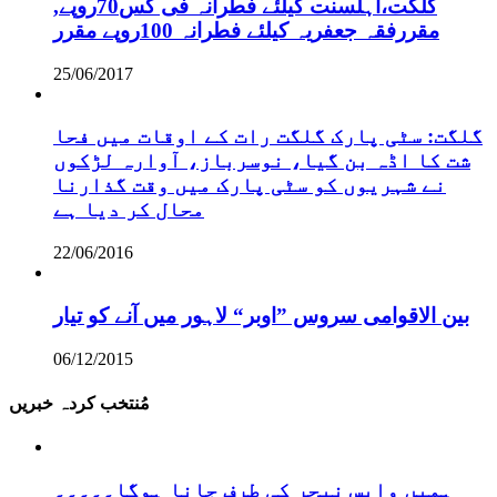
,گلگت،اہلسنت کیلئے فطرانہ فی کس70روپے
مقررفقہ جعفریہ کیلئے فطرانہ 100روپے مقرر
25/06/2017
گلگت: سٹی پارک گلگت رات کے اوقات میں فحا
شت کا اڈہ بن گیا، نوسرباز، آوارہ لڑکوں
نے شہریوں کو سٹی پارک میں وقت گذارنا
محال کر دیا ہے
22/06/2016
بین الاقوامی سروس ”اوبر“ لاہور میں آنے کو تیار
06/12/2015
مُنتخب کردہ خبریں
ہمیں واپس نیچر کی طرف جانا ہوگا۔۔۔۔۔