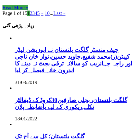
Read More »
Page 1 of 15
1
2
3
4
5
»
10
...
Last »
زیادہ پڑھی گئی
چیف منسٹر گلگت بلتستان نے اپوزیشن لیڈر
کیپٹن(ر)محمد شفیع،جاوید حسین،نواز خان ناجی
اور راجہ جہانزیب کو سالانہ ترقی بجٹ نہ دینے کا
اندرون خانہ فیصلہ کر لیا
31/03/2019
گلگت بلتستان، بجلی صارفین30کروڈ کے ڈیفالٹر
نکلے,ریکوری کے لیے باضابطہ پلان
18/01/2022
گلگت بلتستان؛ کل سے آج تک