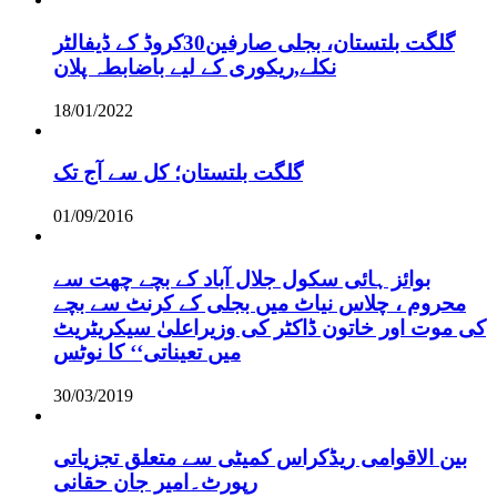
گلگت بلتستان، بجلی صارفین30کروڈ کے ڈیفالٹر
نکلے,ریکوری کے لیے باضابطہ پلان
18/01/2022
گلگت بلتستان؛ کل سے آج تک
01/09/2016
بوائز ہائی سکول جلال آباد کے بچے چھت سے
محروم ، چلاس نیاٹ میں بجلی کے کرنٹ سے بچے
کی موت اور خاتون ڈاکٹر کی وزیراعلیٰ سیکریٹریٹ
میں تعیناتی‘‘ کا نوٹس
30/03/2019
بین الاقوامی ریڈکراس کمیٹی سے متعلق تجزیاتی
رپورٹ۔امیر جان حقانی