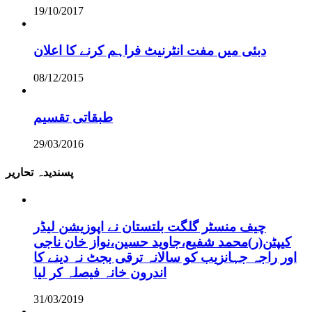
19/10/2017
دبئی میں مفت انٹرنیٹ فراہم کرنے کا اعلان
08/12/2015
طبقاتی تقسیم
29/03/2016
پسندیدہ تحاریر
چیف منسٹر گلگت بلتستان نے اپوزیشن لیڈر
کیپٹن(ر)محمد شفیع،جاوید حسین،نواز خان ناجی
اور راجہ جہانزیب کو سالانہ ترقی بجٹ نہ دینے کا
اندرون خانہ فیصلہ کر لیا
31/03/2019