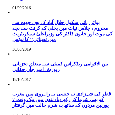
01/09/2016
بوائز ہائی سکول جلال آباد کے بچے چھت سے
محروم ، چلاس نیاٹ میں بجلی کے کرنٹ سے بچے
کی موت اور خاتون ڈاکٹر کی وزیراعلیٰ سیکریٹریٹ
میں تعیناتی‘‘ کا نوٹس
30/03/2019
بین الاقوامی ریڈکراس کمیٹی سے متعلق تجزیاتی
رپورٹ۔امیر جان حقانی
19/10/2017
قطر کی شہزادی نے جنسی بے راہروی میں مغرب
کو بھی شرما کر رکھ دیا: لندن میں بیک وقت 7
یورپین مردوں کے ساتھ بے شرم حالت میں گرفتار