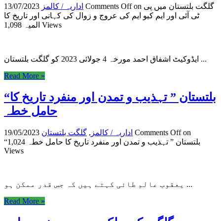
on گلگت بلتستان میں پی
Comments Off
اداریہ / کالمز
13/07/2023
ٹی آئی اور ایم کیو ایم کی عروج و زوال کی کہانی اور تاریخ کا
1,098 Views
المیہ
ایڈوکیٹ اشفاق احمد مورخہ 4 جولائی 2023 کو گلگت بلتستان ...
Read More »
“بلتستان ” تہذیب و تمدن اور منفرد تاریخ کا
حامل خطہ
on
Comments Off
اداریہ / کالمز
,
گلگت بلتستان
19/05/2023
“بلتستان ” تہذیب و تمدن اور منفرد تاریخ کا حامل خطہ
1,024
Views
یعقوب عالم طائی کہتے ہیں کہ جس قدر ممکن ہو ...
Read More »