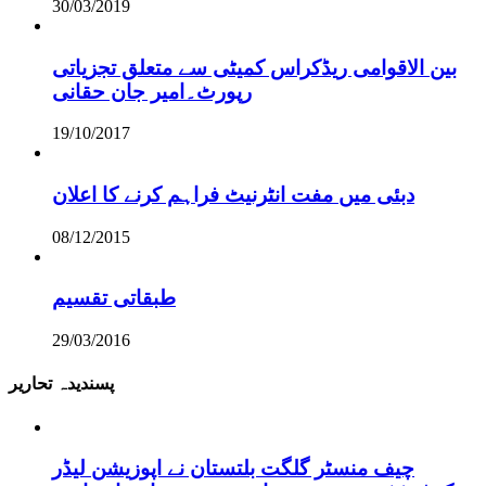
30/03/2019
بین الاقوامی ریڈکراس کمیٹی سے متعلق تجزیاتی
رپورٹ۔امیر جان حقانی
19/10/2017
دبئی میں مفت انٹرنیٹ فراہم کرنے کا اعلان
08/12/2015
طبقاتی تقسیم
29/03/2016
پسندیدہ تحاریر
چیف منسٹر گلگت بلتستان نے اپوزیشن لیڈر