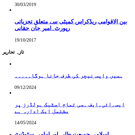
30/03/2019
بین الاقوامی ریڈکراس کمیٹی سے متعلق تجزیاتی
رپورٹ۔امیر جان حقانی
19/10/2017
تازہ تحاریر
ہمیں واپس نیچر کی طرف جانا ہوگا۔۔۔۔۔
09/12/2024
ایس۔ائی۔ایف ۔سی تمام اسٹیک ہولڈرز پر
مشتمل ایک ادارہ ہے
14/05/2024
اسلامی جمیعت طلبہ اور امامیہ سٹوڈنٹ