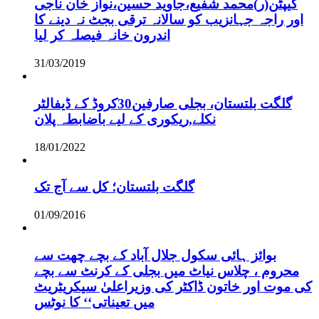
کیپٹن(ر)محمد شفیع،جاوید حسین،نواز خان ناجی
اور راجہ جہانزیب کو سالانہ ترقی بجٹ نہ دینے کا
اندرون خانہ فیصلہ کر لیا
31/03/2019
گلگت بلتستان، بجلی صارفین30کروڈ کے ڈیفالٹر
نکلے,ریکوری کے لیے باضابطہ پلان
18/01/2022
گلگت بلتستان؛ کل سے آج تک
01/09/2016
بوائز ہائی سکول جلال آباد کے بچے چھت سے
محروم ، چلاس نیاٹ میں بجلی کے کرنٹ سے بچے
کی موت اور خاتون ڈاکٹر کی وزیراعلیٰ سیکریٹریٹ
میں تعیناتی‘‘ کا نوٹس