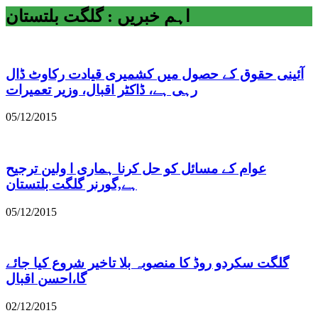
اہم خبریں : گلگت بلتستان
آئینی حقوق کے حصول میں کشمیری قیادت رکاوٹ ڈال
رہی ہے، ڈاکٹر اقبال، وزیر تعمیرات
05/12/2015
عوام کے مسائل کو حل کرنا ہماری ا ولین ترجیح
ہے,گورنر گلگت بلتستان
05/12/2015
گلگت سکردو روڈ کا منصوبہ بلا تاخیر شروع کیا جائے
گا،احسن اقبال
02/12/2015