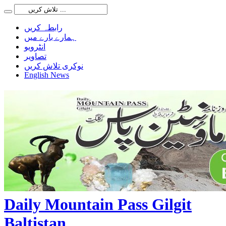
رابطہ کریں
ہمارے بارے میں
انٹرویو
تصاویر
نوکری تلاش کریں
English News
Daily Mountain Pass Gilgit
Baltistan