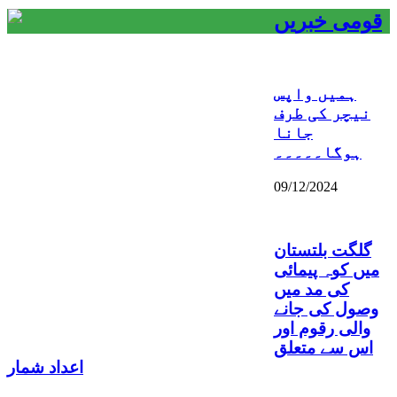
قومی خبریں
ہمیں واپس
نیچر کی طرف
جانا
ہوگا۔۔۔۔۔
09/12/2024
گلگت بلتستان
میں کوہ پیمائی
کی مد میں
وصول کی جانے
والی رقوم اور
اس سے متعلق
اعداد شمار