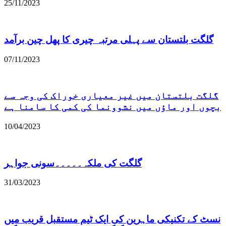
25/11/2023
گلگت بلتستان سے پہلی مرتبہ چیری کا پھل چین برآمد
07/11/2023
گلگت بلتستان میں غیر معیاری خوراک کی وجہ سے
بچوں اور ماؤں میں نشوونما کی کمی کا سامنا ہے
10/04/2023
گلگت کی ملکہ۔۔۔۔۔سونی جواہر
31/03/2023
نسٹ کے تکنیکی ماہرین کی ایک ٹیم مستقبل قریب میں