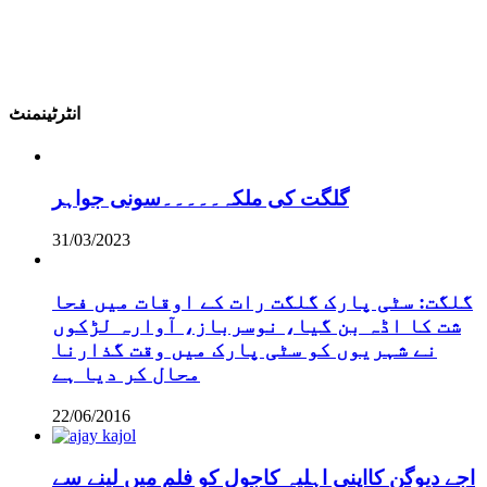
انٹرٹینمنٹ
گلگت کی ملکہ۔۔۔۔۔سونی جواہر
31/03/2023
گلگت: سٹی پارک گلگت رات کے اوقات میں فحا
شت کا اڈہ بن گیا، نوسرباز، آوارہ لڑکوں
نے شہریوں کو سٹی پارک میں وقت گذارنا
محال کر دیا ہے
22/06/2016
اجے دیوگن کااپنی اہلیہ کاجول کو فلم میں لینے سے