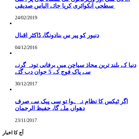
سطحی انکوائری کریا جائے الیاس صدیقی
24/02/2019
دنیور کو پیر س بنادونگا، ڈاکٹر اقبال
04/12/2016
دنیا کے بلند ترین محاذ سیاچن میں برفانی تودہ گرنے
سے پاک فوج کے 5 جوان دب گئے
30/12/2017
اگر ٹیکس کا نظام نہ ہوا تو سی پیک سے صرف
دھواں ملے گا، حفیظ الرحمان
23/11/2017
آج کا اخبار