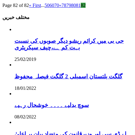
Page 82 of 82
« First
...
50
60
70
«
78
79
80
81
82
مختلف خبریں
جی بی میں کرائم ریشو دیگر صوبوں کی نسبت
بہت کم ہے،چیف سیکریٹری
25/02/2019
گلگت بلتستان اسمبلی 2 گلگت فیصلہ محفوظ
18/01/2022
سوچ بدلیے ۔۔۔۔ خوشحال رہیے
08/02/2022
اے ڈی سی اور وزیرقانون کی متضاد بیان پر اعلیٰ