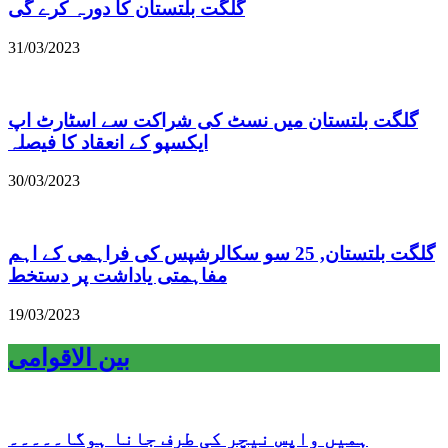
گلگت بلتستان کا دورہ کرے گی
31/03/2023
گلگت بلتستان میں نسٹ کی شراکت سے اسٹارٹ اپ
ایکسپو کے انعقاد کا فیصلہ
30/03/2023
گلگت بلتستان, 25 سو سکالرشپس کی فراہمی کے اہم
مفاہمتی یاداشت پر دستخط
19/03/2023
بین الاقوامی
ہمیں واپس نیچر کی طرف جانا ہوگا۔۔۔۔۔