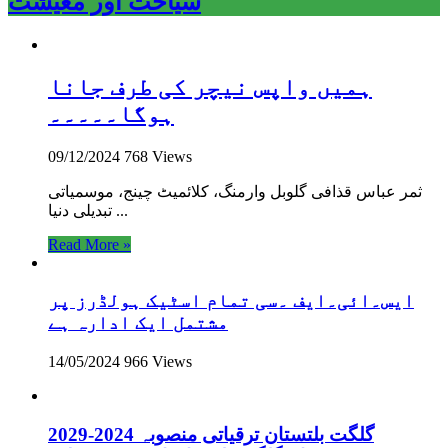
سیاحت اور معیشت
ہمیں واپس نیچر کی طرف جانا
ہوگا۔۔۔۔۔
09/12/2024
768 Views
ثمر عباس قذافی گلوبل وارمنگ، کلائمیٹ چینج، موسمیاتی
تبدیلی دنیا ...
Read More »
ایس۔ائی۔ایف ۔سی تمام اسٹیک ہولڈرز پر
مشتمل ایک ادارہ ہے
14/05/2024
966 Views
گلگت بلتستان ترقیاتی منصوبہ 2024-2029