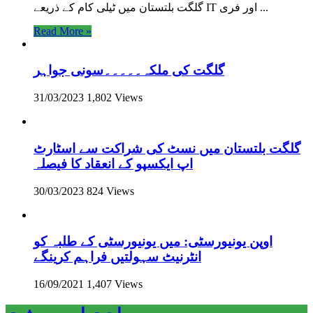
گلگت بلتستان میں ٹیلی کام کے ذریعے IT اور فری ...
Read More »
گلگت کی ملکہ۔۔۔۔۔سونی جواہر
31/03/2023
1,802 Views
گلگت بلتستان میں نسٹ کی شراکت سے اسٹارٹ
اپ ایکسپو کے انعقاد کا فیصلہ
30/03/2023
824 Views
اوپن یونیورسٹی: میں یونیورسٹی کے طلبہ کو
انٹرنیٹ سہولتیں فراہم کرینگے
16/09/2021
1,407 Views