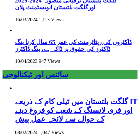
گلگت بلتستان ترقیاتی منصوبہ 2024-2029
اورگلگت بلتستان انویسٹمنٹ پلان
16/03/2024
1,113 Views
ڈاکٹروں کی ریٹائرمنٹ کی عمر 65 سال کرنا ینگ
ڈاکٹرز کی حقوق پر ڈاکہ ہے، ینگ ڈاکٹرز
10/04/2023
947 Views
سائنس اور ٹیکنالوجی
گلگت بلتستان میں ٹیلی کام کے ذریعے IT
اور فری لانسنگ کے شعبے کو فروغ دینے
کے حوالے سے لائحہ عمل پیش
08/02/2024
1,047 Views