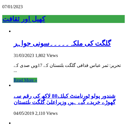
07/01/2023
کھیل اور ثقافت
گلگت کی ملکہ۔۔۔۔۔سونی جواہر
31/03/2023
1,802 Views
تحریر: ثمر عباس قذافی گلگت بلتستان کے 17ویں صدی کے
...
Read More »
شندور پولو ٹورنامنٹ کیلئے80 لاکھ کی رقم سے
گھوڑے خریدے گیے ہیں وزیراعلیٰ گلگت بلتستان
04/05/2019
2,110 Views