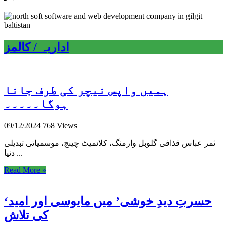
اداریہ / کالمز
ہمیں واپس نیچر کی طرف جانا
ہوگا۔۔۔۔۔
09/12/2024
768 Views
ثمر عباس قذافی گلوبل وارمنگ، کلائمیٹ چینج، موسمیاتی تبدیلی
دنیا ...
Read More »
‘حسرتِ دیدِ خوشی’ میں مایوسی اور امید