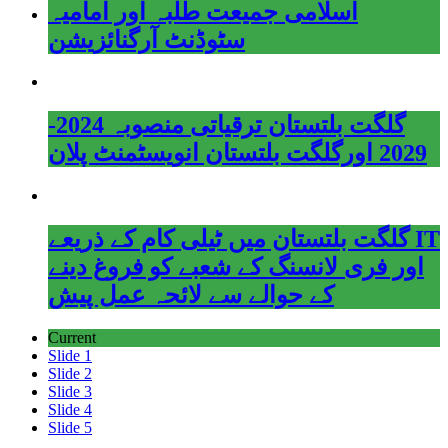
اسلامی جمیعت طلبہ اور امامیہ
سٹوڈنٹ آرگنائزیشن
گلگت بلتستان ترقیاتی منصوبہ 2024-
2029 اورگلگت بلتستان انویسٹمنٹ پلان
گلگت بلتستان میں ٹیلی کام کے ذریعے IT
اور فری لانسنگ کے شعبے کو فروغ دینے
کے حوالے سے لائحہ عمل پیش
Current
Slide 1
Slide 2
Slide 3
Slide 4
Slide 5