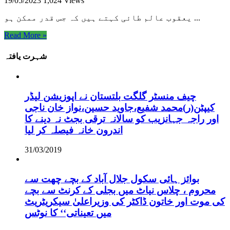
19/05/2023
1,024 Views
یعقوب عالم طائی کہتے ہیں کہ جس قدر ممکن ہو ...
Read More »
شہرت یافتہ
چیف منسٹر گلگت بلتستان نے اپوزیشن لیڈر
کیپٹن(ر)محمد شفیع،جاوید حسین،نواز خان ناجی
اور راجہ جہانزیب کو سالانہ ترقی بجٹ نہ دینے کا
اندرون خانہ فیصلہ کر لیا
31/03/2019
بوائز ہائی سکول جلال آباد کے بچے چھت سے
محروم ، چلاس نیاٹ میں بجلی کے کرنٹ سے بچے
کی موت اور خاتون ڈاکٹر کی وزیراعلیٰ سیکریٹریٹ
میں تعیناتی‘‘ کا نوٹس