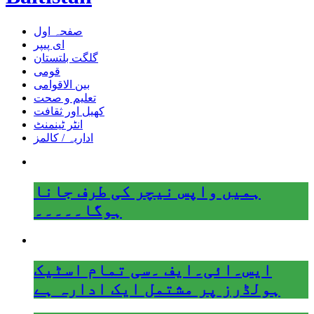
صفحہ اول
ای پیپر
گلگت بلتستان
قومی
بین الاقوامی
تعلیم و صحت
کھیل اور ثقافت
انٹر ٹینمنٹ
اداریہ / کالمز
ہمیں واپس نیچر کی طرف جانا
ہوگا۔۔۔۔۔
ایس۔ائی۔ایف ۔سی تمام اسٹیک
ہولڈرز پر مشتمل ایک ادارہ ہے