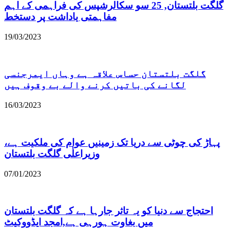
گلگت بلتستان, 25 سو سکالرشپس کی فراہمی کے اہم
مفاہمتی یاداشت پر دستخط
19/03/2023
گلگت بلتستان حساس علاقہ ہے وہاں ایمرجنسی
لگانے کی باتیں کرنے والے بے وقوف ہیں
16/03/2023
پہاڑ کی چوٹی سے دریا تک زمینیں عوام کی ملکیت ہے،
وزیراعلٰی گلگت بلتستان
07/01/2023
احتجاج سے دنیا کو یہ تاثر جارہا ہے کہ گلگت بلتستان
میں بغاوت ہورہی ہے,امجد ایڈووکیٹ